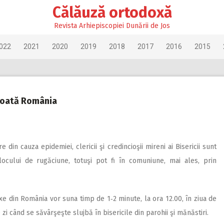
Călăuză ortodoxă
Revista Arhiepiscopiei Dunării de Jos
022
2021
2020
2019
2018
2017
2016
2015
 toată România
din cauza epidemiei, clericii şi credincioşii mireni ai Bisericii sunt
ocului de rugăciune, totuşi pot fi în comuniune, mai ales, prin
xe din România vor suna timp de 1‑2 minute, la ora 12.00, în ziua de
 zi când se săvârşeşte slujbă în bisericile din parohii şi mănăstiri.