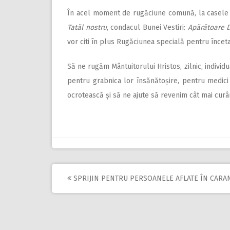
În acel moment de rugăciune comună, la casele lo
Tatăl nostru
, condacul Bunei Vestiri:
Apărătoare
vor citi în plus Rugăciunea specială pentru încet
Să ne rugăm Mântuitorului Hristos, zilnic, individu
pentru grabnica lor însănătoșire, pentru medici 
ocrotească și să ne ajute să revenim cât mai curând
SPRIJIN PENTRU PERSOANELE AFLATE ÎN CARA
Post
navigation