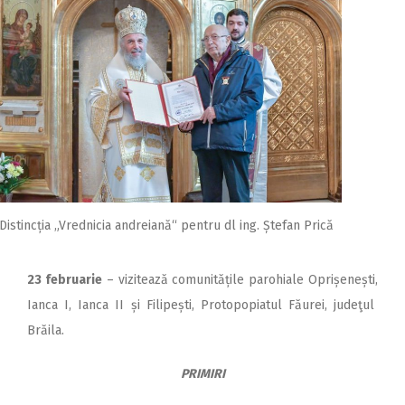
Distincția „Vrednicia andreiană“ pentru dl ing. Ștefan Prică
23 februarie
– vizitează co­munitățile parohiale Opri­șe­nești,
Ianca I, Ianca II și Filipești, Protopopiatul Făurei, judeţul
Brăila.
PRIMIRI