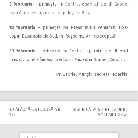
3 februarie
– primește, în Centrul eparhial, pe dl Gabriel
Ioan Avrămescu, prefectul ju­dețului Galați.
18 februarie
– primește pe Preasfințitul Veniamin, Epis­
copul Basarabiei de Sud, în Reședința Arhiepiscopală.
23 februarie
– primește, în Centrul eparhial, pe dl prof.
univ. dr. Ionel Cândea, directorul Muzeului Brăilei „Carol I“.
Pr. Gabriel Mungiu, secretar eparhial
CĂLĂUZĂ ORTODOXĂ NR.
BISERICĂ. MISIUNE. SLUJIRE,
Post
374
VOLUMUL XX
navigation