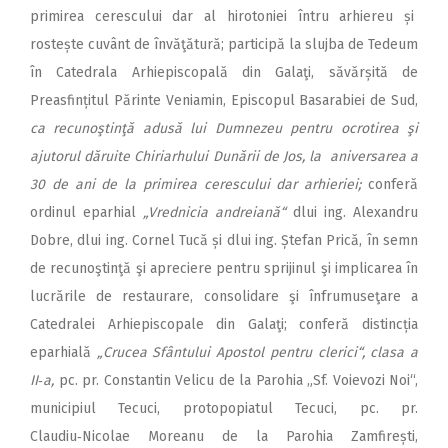
primirea cerescului dar al hirotoniei întru arhiereu și
rostește cuvânt de învăţătură; participă la slujba de Tedeum
în Catedrala Arhiepis­copală din Galaţi, săvărșită de
Preasfințitul Părinte Veniamin, Episcopul Basarabiei de Sud,
ca recunoştinţă adusă lui Dumnezeu pentru ocrotirea şi
ajutorul dăruite Chiriarhului Dunării de Jos, l
a aniversarea a
30 de ani de la primirea cerescului dar arhieriei;
conferă
ordinul eparhial
„Vrednicia andreiană“
dlui ing. Alexandru
Dobre, dlui ing. Cornel Tucă și dlui ing. Ștefan Prică, în semn
de recunoştinţă şi apreciere pentru sprijinul şi implicarea în
lucrările de restaurare, consolidare şi înfrumuseţare a
Catedralei Arhiepiscopale din Galaţi; conferă distincția
eparhială
„Crucea Sfântului Apostol pentru clerici“, clasa a
II‑a,
pc. pr. Constantin Velicu de la Parohia „Sf. Voievozi Noi“,
municipiul Tecuci, protopopiatul Tecuci, pc. pr.
Claudiu‑Nicolae Moreanu de la Parohia Zamfirești,