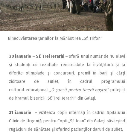
Binecuvântarea țarinilor la Mănăstirea „Sf. Trifon“
30 ianuarie –
Sf. Trei Ierarhi –
oferă unui număr de 10 elevi
şi studenţi cu rezultate remarcabile la învăţătură şi la
diferite olimpiade şi concursuri, premii în bani şi cărţi
ziditoare de suflet, în cadrul programului
cultural‑educaţional
„O şansă pentru tinerii noştri!“
prilejuit
de hramul bisericii „Sf. Trei Ierarhi“ din Galaţi.
31 ianuarie
– vizitează copiii internaţi în cadrul Spitalului
Clinic de Urgenţă pentru Copii „Sf. Ioan“ din Galaţi, săvârşind
rugăciuni de sănătate şi oferind pacienţilor daruri de suflet.