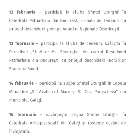
12 februarie
– participă la slujba Sfintei Liturghii în
Catedrala Patriarhală din Bucureşti, urmată de Tedeum, cu
prilejul deschiderii şedinţei Adunării Na­ţionale Bisericeşti.
13 februarie
– participă la slujba de Tedeum, săârșită în
Paraclisul „Sf. Mare Mc. Gheorghe“ din cadrul Reședinței
Patriarhale din Bucureşti, cu prilejul deschiderii lucrărilor
Sfântului Sinod.
14 februarie
– participă la slujba Sfintei Liturghii în Capela
Mănăstirii „Sf. Vasile cel Mare și Sf. Cuv. Parascheva“ din
municipiul Galați.
16 februarie
– săvârşeşte slujba Sfintei Liturghii în
Catedrala Arhiepiscopală din Galați și rosteşte cuvânt de
învăţătură.