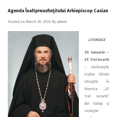
2018
Agenda Înaltpreasfinţitului Arhiepiscop Casian
2017
Posted on
March 30, 2020
By
admin
2016
2015
LITURGICE
2014
2013
30 ianuarie –
Sf. Trei Ierarhi
2012
– săvârşeşte
2011
slujba Sfintei
2010
Liturghii în
biserica ,,Sf.
2009
Trei Ierarhi“
din Galaţi și
rosteşte