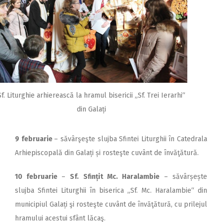
Sf. Liturghie arhierească la hramul bisericii „Sf. Trei Ierarhi“
din Galați
9 februarie
– săvârşeşte slujba Sfintei Liturghii în Catedrala
Arhiepiscopală din Galați și rosteşte cuvânt de învăţătură.
10 februarie
–
Sf. Sfințit Mc. Haralambie
– săvârșește
slujba Sfintei Liturghii în biserica ,,Sf. Mc. Haralambie“ din
municipiul Galați şi rosteşte cuvânt de învăţătură, cu prilejul
hramului acestui sfânt lăcaş.