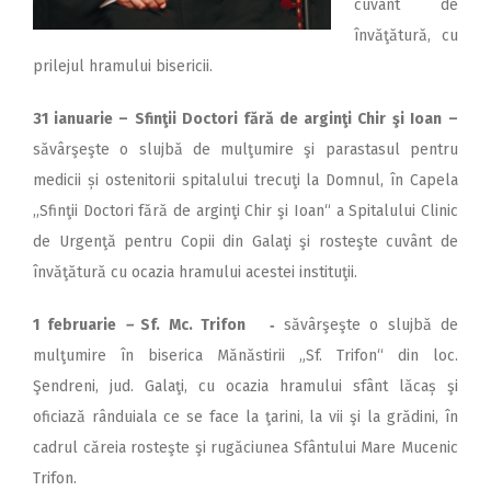
cuvânt de
învăţătură, cu
prilejul hramului bisericii.
31 ianuarie –
Sfinţii Doctori fără de arginţi Chir şi Ioan
–
săvârşeşte o slujbă de mulţumire şi parastasul pentru
medicii și ostenitorii spitalului trecuţi la Domnul, în Capela
,,Sfinţii Doctori fără de arginţi Chir şi Ioan“ a Spitalului Clinic
de Urgenţă pentru Copii din Galaţi şi rosteşte cuvânt de
învăţătură cu ocazia hramului acestei instituţii.
1 februarie
–
Sf. Mc. Trifon
‑
săvârşeşte o slujbă de
mulţumire în biserica Mănăstirii „Sf. Trifon“ din loc.
Şendreni, jud. Galaţi, cu ocazia hramului sfânt lăcaș şi
oficiază rânduiala ce se face la ţarini, la vii şi la grădini, în
cadrul căreia rosteşte şi rugăciunea Sfântului Mare Mucenic
Trifon.