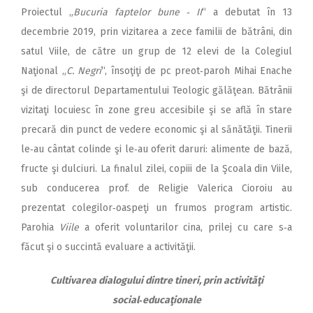
Proiectul „
Bucuria faptelor bune ‑ II
“ a debutat în 13
decembrie 2019, prin vizitarea a zece familii de bătrâni, din
satul Viile, de către un grup de 12 elevi de la Colegiul
Naţional „
C. Negri
“, însoţiţi de pc preot‑paroh Mihai Enache
şi de directorul Departamentului Teologic gălăţean. Bătrânii
vizitaţi locuiesc în zone greu accesibile şi se află în stare
precară din punct de vedere economic şi al sănătăţii. Tinerii
le‑au cântat colinde şi le‑au oferit daruri: alimente de bază,
fructe şi dulciuri. La finalul zilei, copiii de la Şcoala din Viile,
sub conducerea prof. de Religie Valerica Cioroiu au
prezentat colegilor‑oaspeţi un frumos program artistic.
Parohia
Viile
a oferit voluntarilor cina, prilej cu care s‑a
făcut şi o succintă evaluare a activităţii.
Cultivarea dialogului dintre tineri, prin activităţi
social‑educaţionale