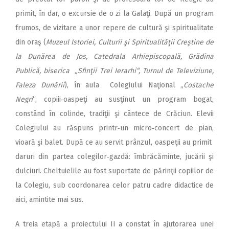
primit, în dar, o excursie de o zi la Galaţi. După un program
frumos, de vizitare a unor repere de cultură şi spiritualitate
din oraş (
Muzeul Istoriei, Culturii şi Spiritualităţii Creştine de
la Dunărea de Jos, Catedrala Arhiepiscopală, Grădina
Publică, biserica „Sfinţii Trei Ierarhi“, Turnul de Televiziune,
Faleza Dunării
), în aula Colegiului Naţional „
Costache
Negri
“, copiii‑oaspeţi au susţinut un program bogat,
constând în colinde, tradiţii şi cântece de Crăciun. Elevii
Colegiului au răspuns printr‑un micro‑concert de pian,
vioară şi balet. După ce au servit prânzul, oaspeţii au primit
daruri din partea colegilor‑gazdă: îmbrăcăminte, jucării şi
dulciuri. Cheltuielile au fost suportate de părinţii copiilor de
la Colegiu, sub coordonarea celor patru cadre didactice de
aici, amintite mai sus.
A treia etapă a proiectului II a constat în ajutorarea unei