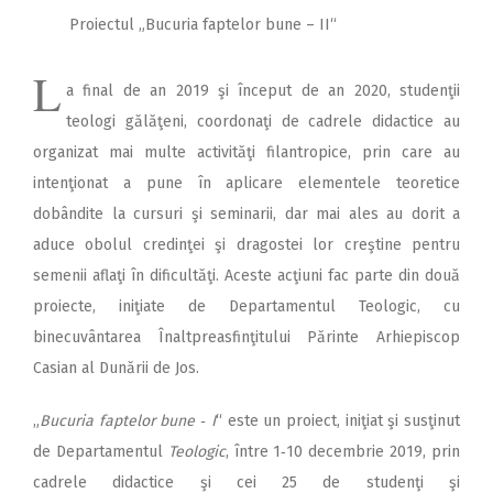
Proiectul „Bucuria faptelor bune – II“
L
a final de an 2019 şi început de an 2020, studenţii
teologi gălăţeni, coordonaţi de cadrele didactice au
organizat mai multe activităţi filantropice, prin care au
intenţionat a pune în aplicare elementele teoretice
dobândite la cursuri şi seminarii, dar mai ales au dorit a
aduce obolul credinţei şi dragostei lor creştine pentru
semenii aflaţi în dificultăţi. Aceste acţiuni fac parte din două
proiecte, iniţiate de Departamentul Teologic, cu
binecuvântarea Înaltpreasfinţitului Părinte Arhiepiscop
Casian al Dunării de Jos.
„
Bucuria faptelor bune ‑ I
“ este un proiect, iniţiat şi susţinut
de Departamentul
Teologic
, între 1‑10 decembrie 2019, prin
cadrele didactice şi cei 25 de studenţi şi