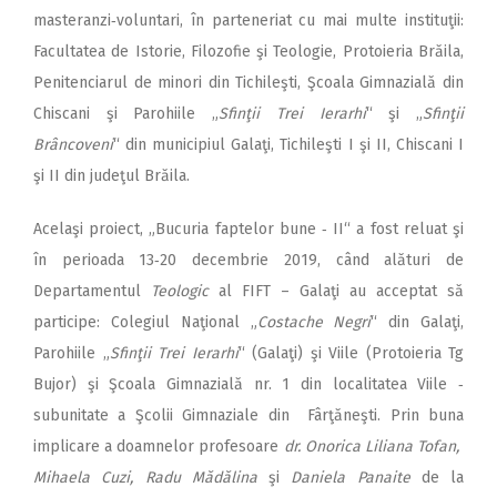
masteranzi‑voluntari, în parteneriat cu mai multe instituţii:
Facultatea de Istorie, Filozofie şi Teologie, Protoieria Brăila,
Penitenciarul de minori din Tichileşti, Şcoala Gimnazială din
Chiscani şi Parohiile „
Sfinţii Trei Ierarhi
“ şi „
Sfinţii
Brâncoveni
“ din municipiul Galaţi, Tichileşti I şi II, Chiscani I
şi II din judeţul Brăila.
Acelaşi proiect, „Bucuria faptelor bune ‑ II“ a fost reluat şi
în perioada 13‑20 decembrie 2019, când alături de
Departamentul
Teologic
al FIFT – Galaţi au acceptat să
participe: Colegiul Naţional „
Costache Negri
“ din Galaţi,
Parohiile „
Sfinţii Trei Ierarhi
“ (Galaţi) şi Viile (Protoieria Tg
Bujor) şi Şcoala Gimnazială nr. 1 din localitatea Viile ‑
subunitate a Şcolii Gimnaziale din Fârţăneşti. Prin buna
implicare a doamnelor profesoare
dr. Onorica Liliana Tofan,
Mihaela Cuzi, Radu Mădălina
şi
Daniela Panaite
de la