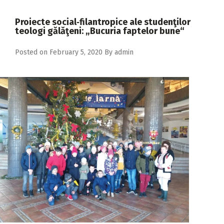
2018
Proiecte social‑filantropice ale studenţilor
2017
teologi gălăţeni: „Bucuria faptelor bune“
2016
Posted on
February 5, 2020
By
admin
2015
2014
2013
2012
2011
2010
2009