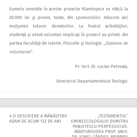
Sumele investite în aceste proiecte filantropice se ridică la
20.000 lei şi provin, toate, din sponsorizări. Aducem aici
mulţumiri tuturor donatorilor. La finalul activităţilor,
studenţii şi elevii‑voluntari implicaţi în proiect au primit, din
partea Facultăţii de Istorie, Filozofie şi Teologie, „
Diplome de
voluntariat
“.
Pr. lect. dr. Lucian Petroaia,
Directorul Departamentului Teologic
O DESCRIERE A MĂNĂSTIRII
„TESTAMENTUL“
Post
ADAM DE ACUM 132 DE ANI
EMINESCOLOGULUI DUMITRU
PANAITESCU‑PERPESSICIUS.
navigation
MĂRTURISIREA PROF. UNIV.
DR. IONEL CÂNDEA, MEMBRU