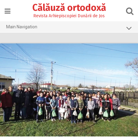
Skip
Călăuză ortodoxă
to
content
Revista Arhiepiscopiei Dunării de Jos
Main Navigation
Prima pagină
2026
2025
2024
2023
2022
2021
2020
2019