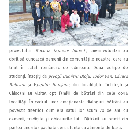
proiectului „
Bucuria faptelor bune‑I
“, tinerii‑voluntari au
dorit să cunoască oamenii din comunităţile noastre, care au
trăit în satul românesc de odinioară. Două echipe de
studenţi, însoţiţi de
preoţii Dumitru Bloju, Tudor Dan, Eduard
Bolovan
şi
Valentin Hanganu
, din localităţile Tichileşti şi
Chiscani au vizitat opt familii de bătrâni din cele două
localităţi. În cadrul unor emoţionante dialoguri, bătrânii au
povestit tinerilor cum era satul lor acum 70 de ani, cu
oamenii, tradiţiile şi obiceiurile lui. Bătrânii au primit din
partea tinerilor pachete consistente cu alimente de bază.