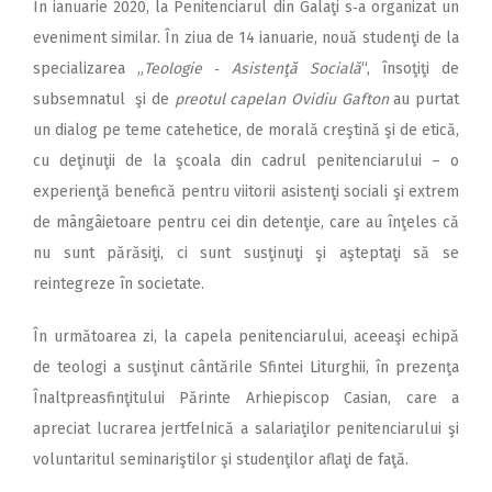
În ianuarie 2020, la Penitenciarul din Galaţi s‑a organizat un
eveniment similar. În ziua de 14 ianuarie, nouă studenţi de la
specializarea „
Teologie ‑ Asistenţă Socială
“, însoţiţi de
subsemnatul şi de
preotul capelan Ovidiu Gafton
au purtat
un dialog pe teme catehetice, de morală creştină şi de etică,
cu deţinuţii de la şcoala din cadrul penitenciarului – o
experienţă benefică pentru viitorii asistenţi sociali şi extrem
de mângâietoare pentru cei din detenţie, care au înţeles că
nu sunt părăsiţi, ci sunt susţinuţi şi aşteptaţi să se
reintegreze în societate.
În următoarea zi, la capela penitenciarului, aceeaşi echipă
de teologi a susţinut cântările Sfintei Liturghii, în prezenţa
Înaltpreasfinţitului Părinte Arhiepiscop Casian, care a
apreciat lucrarea jertfelnică a salariaţilor penitenciarului şi
voluntaritul seminariştilor şi studenţilor aflaţi de faţă.