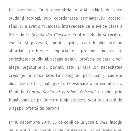
De asemenea, în 9 decembrie, o altă echipă de zece
studenţi teologi, sub coordonarea semnatarului acestor
rânduri, a avut o frumoasă întrevedere cu elevi de clasa a
VII‑a de la
Şcoala din Chiscani
. Printre colinde şi recitări,
evocări şi povestiri, tinerii, copiii şi cadrele didactice au
abordat probleme importante, precum: nevoia şi
seriozitatea studiului, vocaţia pentru profesia pe care o vor
alege, legăturile cu părinţii, satul şi ţara lor, necesitatea
credinţei în actualitate. La dialog au participat şi cadrele
didactice de la şcoala‑gazdă. O evaluare a proiectului s‑a
făcut la
Centrul Social al parohiei Chiscani I
, unde, prin
bunăvoinţa pc pr. Dumitru Bloju studenţii s‑au bucurat şi de
o agapă, oferită de parohie.
În 16 decembrie 2019, 35 de copii de la Şcoala
Viile
, însoţiţi
de preotul lor paroh şi de profesoara lor de Religie au