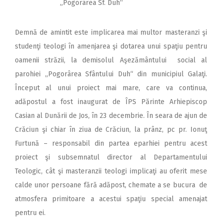
„Pogorârea Sf. Duh“
Demnă de amintit este implicarea mai multor masteranzi şi
studenţi teologi în amenjarea şi dotarea unui spaţiu pentru
oamenii străzii, la demisolul Aşezământului social al
parohiei „Pogorârea Sfântului Duh“ din municipiul Galaţi.
Început al unui proiect mai mare, care va continua,
adăpostul a fost inaugurat de ÎPS Părinte Arhiepiscop
Casian al Dunării de Jos, în 23 decembrie. În seara de ajun de
Crăciun şi chiar în ziua de Crăciun, la prânz, pc pr. Ionuţ
Furtună – responsabil din partea eparhiei pentru acest
proiect şi subsemnatul director al Departamentului
Teologic, cât şi masteranzii teologi implicaţi au oferit mese
calde unor persoane fără adăpost, chemate a se bucura de
atmosfera primitoare a acestui spaţiu special amenajat
pentru ei.