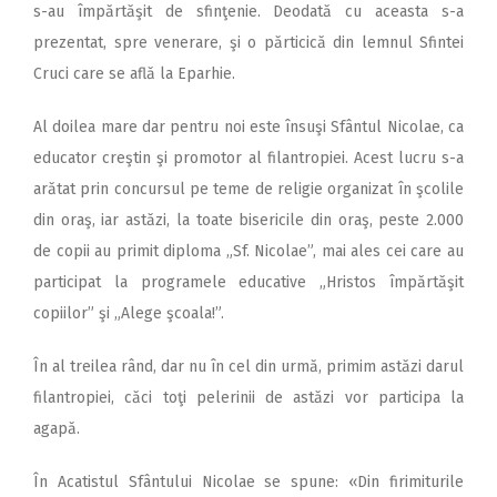
s-au împărtăşit de sfinţenie. Deodată cu aceasta s-a
prezentat, spre venerare, şi o părticică din lemnul Sfintei
Cruci care se află la Eparhie.
Al doilea mare dar pentru noi este însuşi Sfântul Nicolae, ca
educator creştin şi promotor al filantropiei. Acest lucru s-a
arătat prin concursul pe teme de religie organizat în şcolile
din oraş, iar astăzi, la toate bisericile din oraş, peste 2.000
de copii au primit diploma „Sf. Nicolae”, mai ales cei care au
participat la programele educative „Hristos împărtăşit
copiilor” şi „Alege şcoala!”.
În al treilea rând, dar nu în cel din urmă, primim astăzi darul
filantropiei, căci toţi pelerinii de astăzi vor participa la
agapă.
În Acatistul Sfântului Nicolae se spune: «Din firimiturile