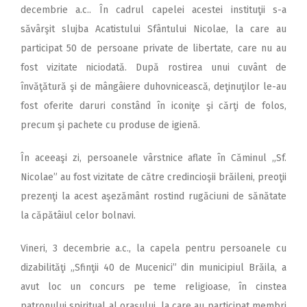
decembrie a.c.. În cadrul capelei acestei instituţii s-a
săvârşit slujba Acatistului Sfântului Nicolae, la care au
participat 50 de persoane private de libertate, care nu au
fost vizitate niciodată. După rostirea unui cuvânt de
învăţătură şi de mângâiere duhovnicească, deţinuţilor le-au
fost oferite daruri constând în iconiţe şi cărţi de folos,
precum şi pachete cu produse de igienă.
În aceeaşi zi, persoanele vârstnice aflate în Căminul „Sf.
Nicolae” au fost vizitate de către credincioşii brăileni, preoţii
prezenţi la acest aşezământ rostind rugăciuni de sănătate
la căpătâiul celor bolnavi.
Vineri, 3 decembrie a.c., la capela pentru persoanele cu
dizabilităţi „Sfinţii 40 de Mucenici” din municipiul Brăila, a
avut loc un concurs pe teme religioase, în cinstea
patronului spiritual al oraşului, la care au participat membri