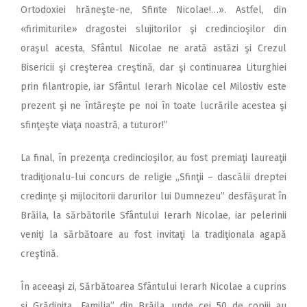
Ortodoxiei hrăneşte-ne, Sfinte Nicolae!…». Astfel, din
«firimiturile» dragostei slujitorilor şi credincioşilor din
oraşul acesta, Sfântul Nicolae ne arată astăzi şi Crezul
Bisericii şi creşterea creştină, dar şi continuarea Liturghiei
prin filantropie, iar Sfântul Ierarh Nicolae cel Milostiv este
prezent şi ne întăreşte pe noi în toate lucrările acestea şi
sfinţeşte viaţa noastră, a tuturor!”
La final, în prezenţa credincioşilor, au fost premiaţi laureaţii
tradiţionalu-lui concurs de religie „Sfinţii – dascălii dreptei
credinţe şi mijlocitorii darurilor lui Dumnezeu” desfăşurat în
Brăila, la sărbătorile Sfântului Ierarh Nicolae, iar pelerinii
veniţi la sărbătoare au fost invitaţi la tradiţionala agapă
creştină.
În aceeaşi zi, Sărbătoarea Sfântului Ierarh Nicolae a cuprins
şi Grădiniţa „Familia” din Brăila, unde cei 50 de copiii au