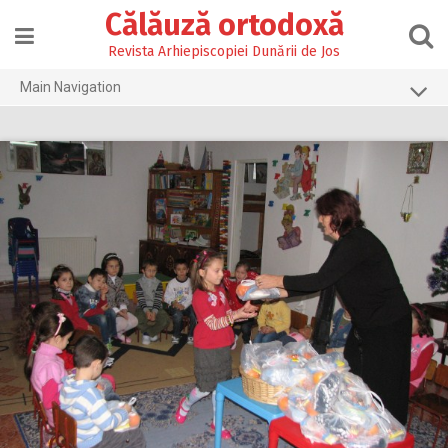
Skip
Călăuză ortodoxă
to
content
Revista Arhiepiscopiei Dunării de Jos
Main Navigation
Prima pagină
2026
2025
2024
2023
2022
2021
2020
2019