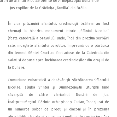
aruri de Sfântul Nicolae oferite de Arhiepiscopia Dunării de
Jos copiilor de la Grădiniţa ,,Familia” din Brăila
În ziua prăznuirii sfântului, credincioşii brăileni au fost
chemaţi la biserica monument istoric „Sfântul Nicolae”
(fosta catedrală a oraşului), unde, încă din preziua serbării
sale, moaştele sfântului ocrotitor, împreună cu o părticică
din lemnul Sfintei Cruci au fost aduse de la Catedrala din
Galaţi şi depuse spre închinarea credincioşilor din oraşul de
la Dunăre.
Comuniune euharistică a desăvâr-şit sărbătoarea Sfântului
Nicolae, slujba Sfintei şi Dumnezeieştii Liturghii fiind
săvârşită de către chiriarhul Dunării de Jos,
Înaltpreasfinţitul Părinte Arhiepiscop Casian, înconjurat de
un numeros sobor de preoţi şi diaconi şi în prezenţa
oficialităţilor locale şi a unei mari mulţimi de credincioşi. Aşa