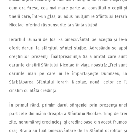
cum era firesc, cea mai mare parte au constituit-o copiii şi
tinerii care, într-un glas, au adus mulţumire Sfântului Ierarh
Nicolae, oferind răspunsurile la sfânta slujbă.
Ierarhul Dunării de Jos i-a binecuvântat pe aceştia şi le-a
oferit daruri la sfârşitul sfintei slujbe. Adresându-se apoi
creştinilor prezenţi, Înaltpreasfinţia Sa a arătat care sunt
darurile cinstirii Sfântului Nicolae în viaţa noastră: „Trei sunt
darurile mari pe care ni le împărtăşeşte Dumnzeu, la
Sărbătoarea Sfântului Ierarh Nicolae, nouă, celor ce îl
cinstim cu atâta credinţă:
În primul rând, primim darul sfinţeniei prin prezenţa unei
părticele din mâna dreaptă a Sfântului Nicolae. Timp de trei
zile, nenumăraţi credincioşi şi credincioase din acest frumos
oraş Brăila au luat binecuvântare de la Sfântul ocrotitor şi