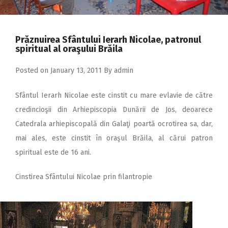
2018
2017
Prăznuirea Sfântului Ierarh Nicolae, patronul
2016
spiritual al oraşului Brăila
2015
Posted on
January 13, 2011
By
admin
2014
Sfântul Ierarh Nicolae este cinstit cu mare evlavie de către
2013
credincioşii din Arhiepiscopia Dunării de Jos, deoarece
2012
Catedrala arhiepiscopală din Galaţi poartă ocrotirea sa, dar,
2011
mai ales, este cinstit în oraşul Brăila, al cărui patron
spiritual este de 16 ani.
2010
2009
Cinstirea Sfântului Nicolae prin filantropie