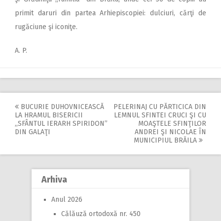
primit daruri din partea Arhiepiscopiei: dulciuri, cărţi de
rugăciune şi iconiţe.
A. P.
BUCURIE DUHOVNICEASCĂ
PELERINAJ CU PĂRTICICA DIN
Post
LA HRAMUL BISERICII
LEMNUL SFINTEI CRUCI ŞI CU
,,SFÂNTUL IERARH SPIRIDON”
MOAŞTELE SFINŢILOR
navigation
DIN GALAŢI
ANDREI ŞI NICOLAE ÎN
MUNICIPIUL BRĂILA
Arhiva
Anul 2026
Călăuză ortodoxă nr. 450