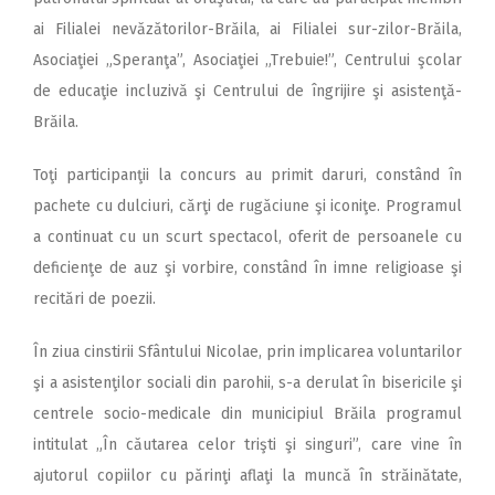
ai Filialei nevăzătorilor-Brăila, ai Filialei sur-zilor-Brăila,
Asociaţiei „Speranţa”, Asociaţiei „Trebuie!”, Centrului şcolar
de educaţie incluzivă şi Centrului de îngrijire şi asistenţă-
Brăila.
Toţi participanţii la concurs au primit daruri, constând în
pachete cu dulciuri, cărţi de rugăciune şi iconiţe. Programul
a continuat cu un scurt spectacol, oferit de persoanele cu
deficienţe de auz şi vorbire, constând în imne religioase şi
recitări de poezii.
În ziua cinstirii Sfântului Nicolae, prin implicarea voluntarilor
şi a asistenţilor sociali din parohii, s-a derulat în bisericile şi
centrele socio-medicale din municipiul Brăila programul
intitulat „În căutarea celor trişti şi singuri”, care vine în
ajutorul copiilor cu părinţi aflaţi la muncă în străinătate,