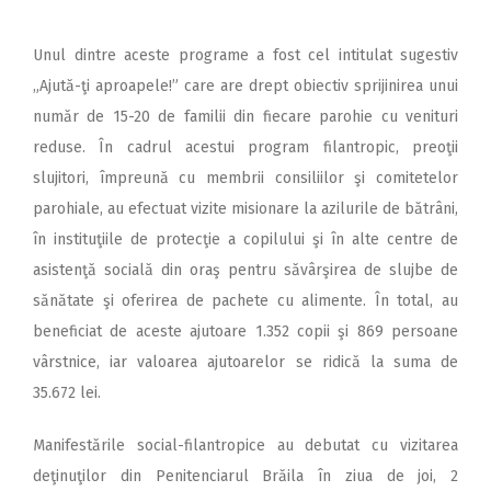
Unul dintre aceste programe a fost cel intitulat sugestiv
„Ajută-ţi aproapele!” care are drept obiectiv sprijinirea unui
număr de 15-20 de familii din fiecare parohie cu venituri
reduse. În cadrul acestui program filantropic, preoţii
slujitori, împreună cu membrii consiliilor şi comitetelor
parohiale, au efectuat vizite misionare la azilurile de bătrâni,
în instituţiile de protecţie a copilului şi în alte centre de
asistenţă socială din oraş pentru săvârşirea de slujbe de
sănătate şi oferirea de pachete cu alimente. În total, au
beneficiat de aceste ajutoare 1.352 copii şi 869 persoane
vârstnice, iar valoarea ajutoarelor se ridică la suma de
35.672 lei.
Manifestările social-filantropice au debutat cu vizitarea
deţinuţilor din Penitenciarul Brăila în ziua de joi, 2