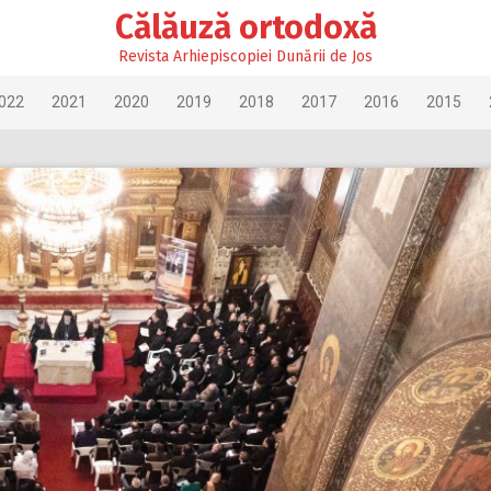
Călăuză ortodoxă
Revista Arhiepiscopiei Dunării de Jos
022
2021
2020
2019
2018
2017
2016
2015