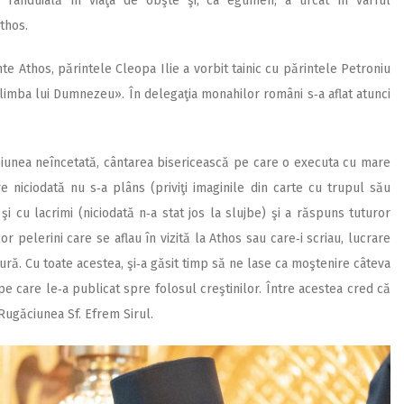
 rânduială în viaţa de obşte şi, ca egumen, a urcat în vârful
thos.
unte Athos, părintele Cleopa Ilie a vorbit tainic cu părintele Petroniu
 «limba lui Dumnezeu». În delegaţia monahilor români s‑a aflat atunci
ăciunea neîncetată, cântarea bisericească pe care o executa cu mare
are niciodată nu s‑a plâns (priviţi imaginile din carte cu trupul său
 şi cu lacrimi (niciodată n‑a stat jos la slujbe) şi a răspuns tuturor
lor pelerini care se aflau în vizită la Athos sau care‑i scriau, lucrare
ură. Cu toate acestea, şi‑a găsit timp să ne lase ca moştenire câteva
 care le‑a publicat spre folosul creştinilor. Între acestea cred că
Rugăciunea Sf. Efrem Sirul.