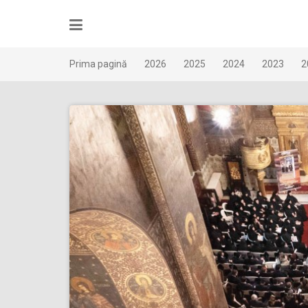
Skip
to
content
Prima pagină
2026
2025
2024
2023
2