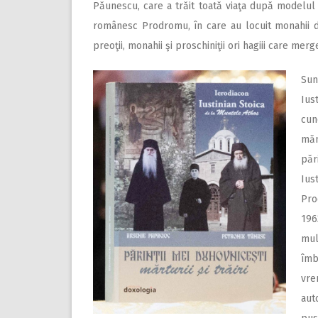
Păunescu, care a trăit toată viaţa după modelul ath
românesc Prodromu, în care au locuit monahii de
preoţii, monahii şi proschiniţii ori hagiii care mer
Sun
Ius
cun
măn
păr
Ius
Pro
196
mul
îmb
vre
aut