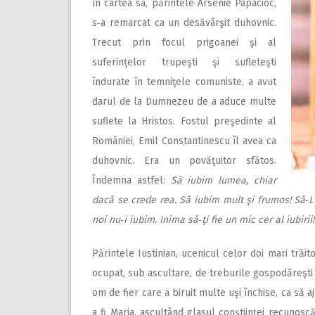
în cartea sa, părintele Arsenie Papacioc,
s‑a remarcat ca un desăvârşit duhovnic.
Trecut prin focul prigoanei şi al
suferinţelor trupeşti şi sufleteşti
îndurate în temniţele comuniste, a avut
darul de la Dumnezeu de a aduce multe
suflete la Hristos. Fostul preşedinte al
României, Emil Constantinescu îl avea ca
duhovnic. Era un povăţuitor sfătos.
Îndemna astfel:
Să iubim lumea, chiar
dacă se crede rea. Să iubim mult şi frumos! Să‑L 
noi nu‑i iubim. Inima să‑ţi fie un mic cer al iubirii!
Părintele Iustinian, ucenicul celor doi mari trăit
ocupat, sub ascultare, de treburile gospodăreşti 
om de fier care a biruit multe uşi închise, ca să a
a fi Maria, ascultând glasul conştiinţei recunosc