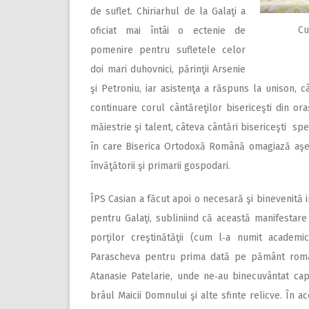
de suflet. Chiriarhul de la Galaţi a
Cu
oficiat mai întâi o ectenie de
pomenire pentru sufletele celor
doi mari duhovnici, părinţii Arsenie
şi Petroniu, iar asistenţa a răspuns la unison, c
continuare corul cântăreţilor bisericeşti din ora
măiestrie şi talent, câteva cântări bisericeşti sp
în care Biserica Ortodoxă Română omagiază aşeză
învăţătorii şi primarii gospodari.
ÎPS Casian a făcut apoi o necesară şi binevenită 
pentru Galaţi, subliniind că această manifestare
porţilor creştinătăţii (cum l‑a numit acade
Parascheva pentru prima dată pe pământ român
Atanasie Patelarie, unde ne‑au binecuvântat capu
brâul Maicii Domnului şi alte sfinte relicve. În a