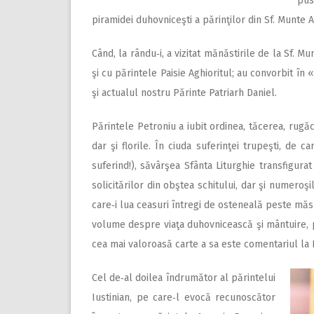
pus
piramidei duhovniceşti a părinţilor din Sf. Munte A
Când, la rându‑i, a vizitat mănăstirile de la Sf. M
şi cu părintele Paisie Aghioritul; au convorbit în
şi actualul nostru Părinte Patriarh Daniel.
Părintele Petroniu a iubit ordinea, tăcerea, rug
dar şi florile. În ciuda suferinţei trupeşti, de c
suferind!), săvârşea Sfânta Liturghie transfigurat
solicitărilor din obştea schitului, dar şi numeroşi
care‑i lua ceasuri întregi de osteneală peste măs
volume despre viaţa duhovnicească şi mântuire, pe
cea mai valoroasă carte a sa este comentariul la 
Cel de‑al doilea îndrumător al părintelui
Iustinian, pe care‑l evocă recunoscător