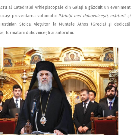
acru al Catedralei Arhiepiscopale din Galaţi a găzduit un eveniment
locaş: prezentarea volumului
Părinţii mei duhovniceşti, mărturii şi
Iustinian Stoica, vieţuitor la Muntele Athos (Grecia) şi dedicată
e, formatorii duhovniceşti ai autorului.