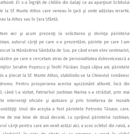
onit. El s‑a îngrijit de chiliile din Galaţi ce au aparţinut Schitului
 la Sf. Munte Athos care veneau în ţară şi unde adăstau ierarhii,
geau la Athos sau în Țara Sfântă.
tem aici şi acum prezenţi la solicitarea şi dorinţa părintelui
tinian, autorul cărţii pe care v‑o prezentăm, părinte pe care l‑am
oscut la Mănăstirea Sâmbăta de Sus, pe când eram elev seminarist,
ăstire pe care o cercetam atras de personalitatea duhovnicească a
inţilor Serafim Popescu şi Teofil Părăian. După câţiva ani, părintele
tin a plecat la Sf. Munte Athos, stabilindu‑se la Chinoviul românesc
dromu. Pentru prosperarea acestui aşezământ athonit, încă din
3, când l‑a vizitat, Patriarhul Justinian Marina s‑a străduit, prin mai
te intervenţii oficiale şi ajutoare şi prin trimiterea de monahi
unătăţiţi. Unul din aceştia a fost părintele Petroniu Tănase, care,
me de mai bine de două decenii, cu sprijinul părintelui Iustinian,
orul cărţii pentru care am venit astăzi aici, a scos schitul din ruină, a