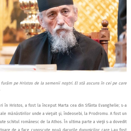
furăm pe Hristos de la semenii noştri. El stă ascuns în cei pe care
ori în Hristos, a fost la început Marta cea din Sfânta Evanghelie; s‑a
ale mănăstirilor unde a vieţuit şi, îndeosebi, la Prodromu. A fost un
jute schitul românesc de la Athos. În ultima parte a vieţii s‑a dovedit
ătoare de a face cunoscute nouă darurile duovnicilor care i‑au fost