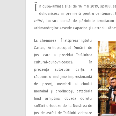
Î
n după‑amiaza zilei de 16 mai 2019, spaţiul s
duhovnicesc în premieră pentru centenarul 
1
trăiri
, lucrare scrisă de părintele ierodiacon 
arhimandriţilor Arsenie Papacioc şi Petroniu Tănas
La chemarea Înaltprea­sfin­ţi­tu­lui
Casian, Arhiepiscopul Du­­nării de
Jos, care a prezidat întâlnirea
cultural‑duhovnicească, în
prezenţa autorului cărţii, a
răspuns o mulţime impresionantă
de preoţi, membrii ai cinului
monahal şi credincioşi, catedrala
fiind arhiplină, dovada dorului
suflării ortodoxe de la Dunărea de
Jos de astfel de întâlniri ziditoare