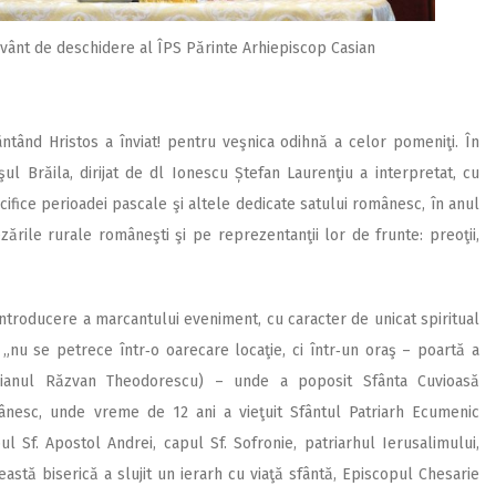
vânt de deschidere al ÎPS Părinte Arhiepiscop Casian
ântând Hristos a înviat! pentru veşnica odihnă a celor pomeniţi. În
şul Brăila, dirijat de dl Ionescu Ștefan Laurenţiu a interpretat, cu
ecifice perioadei pascale şi altele dedicate satului românesc, în anul
rile rurale româneşti şi pe reprezentanţii lor de frunte: preoţii,
introducere a marcantului eveniment, cu caracter de unicat spiritual
 „nu se petrece într‑o oarecare locaţie, ci într‑un oraş – poartă a
micianul Răzvan Theodorescu) – unde a poposit Sfânta Cuvioasă
esc, unde vreme de 12 ani a vieţuit Sfântul Patriarh Ecumenic
l Sf. Apostol Andrei, capul Sf. Sofronie, patriarhul Ierusalimului,
ceastă biserică a slujit un ierarh cu viaţă sfântă, Episcopul Chesarie