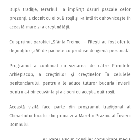
După tradiţie, Ierarhul a împărţit daruri pascale celor
prezenţi, a ciocnit cu ei ouă roşii şi i‑a întărit duhovniceşte în
această mare zi a creştinătăţii.
Cu sprijinul parohiei „Sfânta Treime“ – Fileşti, au fost oferite
deţinuţilor şi 50 de pachete cu produse de igienă personală.
Programul a continuat cu vizitarea, de către Părintele
Arhiepiscop, a creştinilor şi creştinelor în celulele
penitenciarului, pentru a le aduce tuturor bucuria Învierii,
pentru a‑i binecuvânta şi a ciocni cu aceştia ouă roşii.
Această vizită face parte din programul tradiţional al
Chiriarhului locului din prima zi a Marelui Praznic al Învierii
Domnului.
Pr. Rareș Bucur, Consilier comunicare media