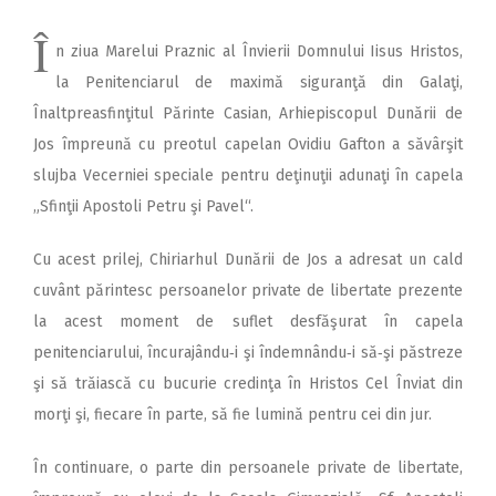
Î
n ziua Marelui Praznic al Învierii Domnului Iisus Hristos,
la Penitenciarul de maximă siguranţă din Galaţi,
Înaltpreasfinţitul Părinte Casian, Arhiepiscopul Dunării de
Jos împreună cu preotul capelan Ovidiu Gafton a săvârşit
slujba Vecerniei speciale pentru deţinuţii adunaţi în capela
„Sfinţii Apostoli Petru şi Pavel“.
Cu acest prilej, Chiriarhul Dunării de Jos a adresat un cald
cuvânt părintesc persoanelor private de libertate prezente
la acest moment de suflet desfăşurat în capela
penitenciarului, încurajându‑i şi îndemnându‑i să‑şi păstreze
şi să trăiască cu bucurie credinţa în Hristos Cel Înviat din
morţi şi, fiecare în parte, să fie lumină pentru cei din jur.
În continuare, o parte din persoanele private de libertate,