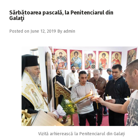
2018
Sărbătoarea pascală, la Penitenciarul din
2017
Galaţi
2016
Posted on
June 12, 2019
By
admin
2015
2014
2013
2012
2011
2010
2009
Vizită arhierească la Penitenciarul din Galați