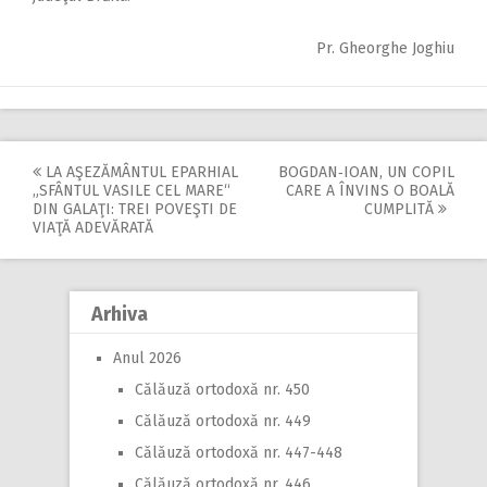
Pr. Gheorghe Joghiu
LA AŞEZĂMÂNTUL EPARHIAL
BOGDAN‑IOAN, UN COPIL
Post
„SFÂNTUL VASILE CEL MARE“
CARE A ÎNVINS O BOALĂ
DIN GALAŢI: TREI POVEŞTI DE
CUMPLITĂ
navigation
VIAŢĂ ADEVĂRATĂ
Arhiva
Anul 2026
Călăuză ortodoxă nr. 450
Călăuză ortodoxă nr. 449
Călăuză ortodoxă nr. 447-448
Călăuză ortodoxă nr. 446