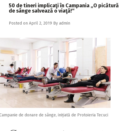
2018
50 de tineri implicaţi în Campania „O picătură
de sânge salvează o viaţă!“
2017
Posted on
April 2, 2019
By
admin
2016
2015
2014
2013
2012
2011
2010
2009
Campanie de donare de sânge, inițiată de Protoieria Tecuci