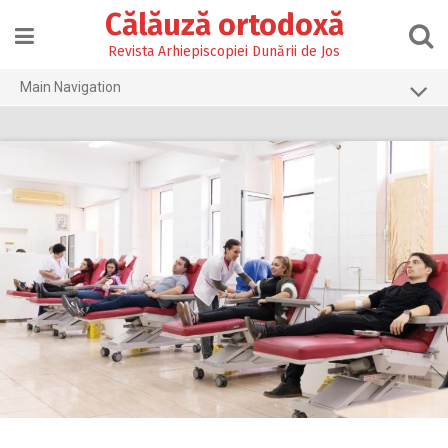
Skip
Călăuză ortodoxă
to
content
Revista Arhiepiscopiei Dunării de Jos
Main Navigation
Prima pagină
2026
2025
2024
2023
2022
2021
2020
2019