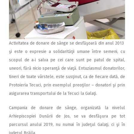
Activitatea de donare de sânge se desfăşoară din anul 2013
şi este o expresie a solidarităţii umane între semeni, cu
scopul de a‑i salva pe cei care sunt pe patul de spital,
uneori, fără nicio speranţă de viaţă. Entuziasmul donatorilor,
tineri de toate vârstele, este susţinut, ca de fiecare dată, de
Protoieria Tecuci, prin exemplul preoţilor – donatori şi prin
asigurarea transportului de la Tecuci la Galaţi.
Campania de donare de sânge, organizată la nivelul
Arhiepiscopiei Dunării de Jos, se va desfăşura pe tot
parcursul anului 2019, nu numai în judeţul Galaţi, ci şi în
judeţul Brăila.