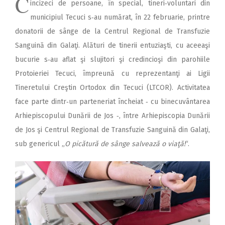
C
incizeci de persoane, în special, tineri‑voluntari din
municipiul Tecuci s‑au numărat, în 22 februarie, printre
donatorii de sânge de la Centrul Regional de Transfuzie
Sanguină din Galaţi. Alături de tinerii entuziaşti, cu aceeaşi
bucurie s‑au aflat şi slujitori şi credincioşi din parohiile
Protoieriei Tecuci, împreună cu reprezentanţi ai Ligii
Tineretului Creştin Ortodox din Tecuci (LTCOR). Activitatea
face parte dintr‑un parteneriat încheiat ‑ cu binecuvântarea
Arhiepiscopului Dunării de Jos ‑, între Arhiepiscopia Dunării
de Jos şi Centrul Regional de Transfuzie Sanguină din Galaţi,
sub genericul „
O picătură de sânge salvează o viaţă!
“.