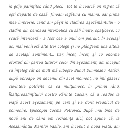
în grija părinţilor, când pleci, tot te încearcă un regret că
eşti departe de casă. Țineam legătura cu mama, dar prima
mea impresie, când am păşit în clădirea aşezământului ‑ o
clădire din perioada interbelică cu săli înalte, spaţioase, cu
scară interioară ‑ a fost cea a unui om pierdut. În acelaşi
an, mai veniseră alte trei colege şi ne plângeam una alteia
de acelaşi sentiment… Dar, încet, încet, şi cu enorme
eforturi din partea tuturor celor din aşezământ, am început
să înţeleg cât de mult mă iubeşte Bunul Dumnezeu. Astăzi,
după aproape un deceniu din acel moment, nu îmi găsesc
cuvintele potrivite ca să mulţumesc, în primul rând,
Înaltpreasfinţitului nostru Părinte Casian, că a readus la
viaţă acest aşezământ, pe care şi l‑a dorit vrednicul de
pomenire, Episcopul Cosma Petrovici. După mai bine de
nouă ani de când am rezidenţa aici, pot spune că, la
Aşezământul Marelui Vasile, am început o nouă viaţă, am