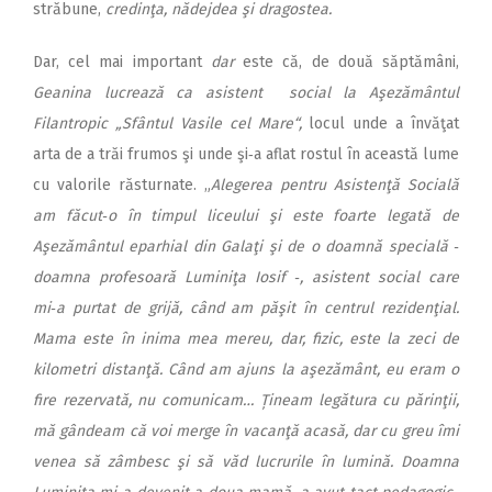
străbune,
credinţa, nădejdea şi dragostea.
Dar, cel mai important
dar
este că, de două săptămâni,
Geanina lucrează ca asistent social la Aşezământul
Filantropic „Sfântul Vasile cel Mare“,
locul unde a învăţat
arta de a trăi frumos şi unde şi‑a aflat rostul în această lume
cu valorile răsturnate. „
Alegerea pentru Asistenţă Socială
am făcut‑o în timpul liceului şi este foarte legată de
Aşezământul eparhial din Galaţi şi de o doamnă specială ‑
doamna profesoară Luminiţa Iosif ‑, asistent social care
mi‑a purtat de grijă, când am păşit în centrul rezidenţial.
Mama este în inima mea mereu, dar, fizic, este la zeci de
kilometri distanţă. Când am ajuns la aşezământ, eu eram o
fire rezervată, nu comunicam… Țineam legătura cu părinţii,
mă gândeam că voi merge în vacanţă acasă, dar cu greu îmi
venea să zâmbesc
şi să văd lucrurile în lumină.
Doamna