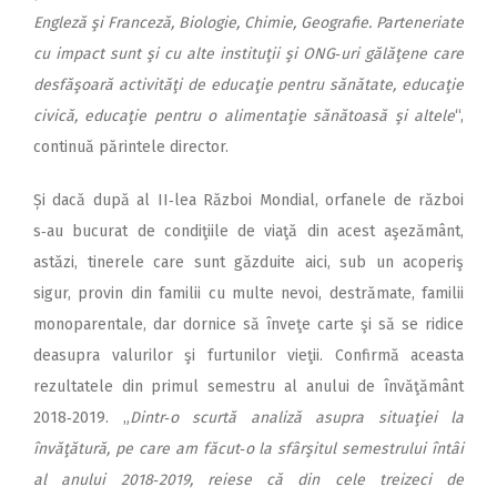
Engleză şi Franceză, Biologie, Chimie, Geografie. Parteneriate
cu impact sunt şi cu alte instituţii şi ONG‑uri gălăţene care
desfăşoară activităţi de educaţie pentru sănătate, educaţie
civică, educaţie pentru o alimentaţie sănătoasă şi altele
“,
continuă părintele director.
Și dacă după al II‑lea Război Mondial, orfanele de război
s‑au bucurat de condiţiile de viaţă din acest aşezământ,
astăzi, tinerele care sunt găzduite aici, sub un acoperiş
sigur, provin din familii cu multe nevoi, destrămate, familii
monoparentale, dar dornice să înveţe carte şi să se ridice
deasupra valurilor şi furtunilor vieţii. Confirmă aceasta
rezultatele din primul semestru al anului de învăţământ
2018‑2019. „
Dintr‑o scurtă analiză asupra situaţiei la
învăţătură, pe care am făcut‑o la sfârşitul semestrului întâi
al anului 2018‑2019, reiese că din cele treizeci de