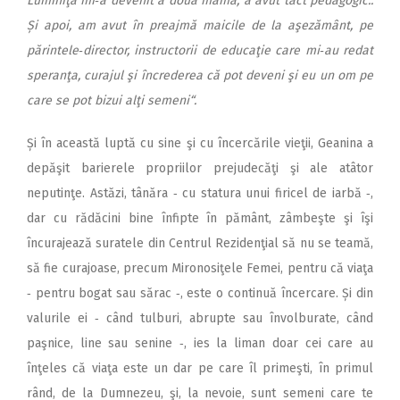
Luminiţa mi‑a devenit a doua mamă, a avut tact pedagogic..
Și apoi, am avut în preajmă maicile de la aşezământ, pe
părintele‑director, instructorii de educaţie care mi‑au redat
speranţa, curajul şi încrederea că pot deveni şi eu un om pe
care se pot bizui alţi semeni“.
Și în această luptă cu sine şi cu încercările vieţii, Geanina a
depăşit barierele propriilor prejudecăţi şi ale atâtor
neputinţe. Astăzi, tânăra ‑ cu statura unui firicel de iarbă ‑,
dar cu rădăcini bine înfipte în pământ, zâmbeşte şi îşi
încurajează suratele din Centrul Rezidenţial să nu se teamă,
să fie curajoase, precum Mironosiţele Femei, pentru că viaţa
‑ pentru bogat sau sărac ‑, este o continuă încercare. Și din
valurile ei ‑ când tulburi, abrupte sau învolburate, când
paşnice, line sau senine ‑, ies la liman doar cei care au
înţeles că viaţa este un dar pe care îl primeşti, în primul
rând, de la Dumnezeu, şi, la nevoie, sunt semeni care te