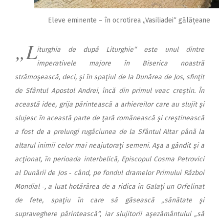
Eleve eminente – în ocrotirea „Vasiliadei“ gălățeane
„L
iturghia de du­pă Liturghie“
este unul dintre
imperativele majore în Biserica noastră
strămoşească, deci, şi în spaţiul de la Dunărea de Jos, sfinţit
de Sfântul Apostol Andrei, încă din primul veac creştin. În
această idee, grija părintească a arhiereilor care au slujit şi
slujesc în această parte de ţară românească şi creştinească
a fost de a prelungi rugăciunea
de la Sfântul Altar până la
altarul inimii
celor mai neajutoraţi semeni. Aşa a gândit şi a
acţionat, în perioada interbelică,
Episcopul Cosma Petrovici
al Dunării de Jos
‑ când, pe fondul dramelor Primului Război
Mondial ‑, a luat hotărârea de a ridica în Galaţi un Orfelinat
de fete, spaţiu în care să găsească „
sănătate şi
supraveghere părintească“,
iar slujitorii aşezământului „
să