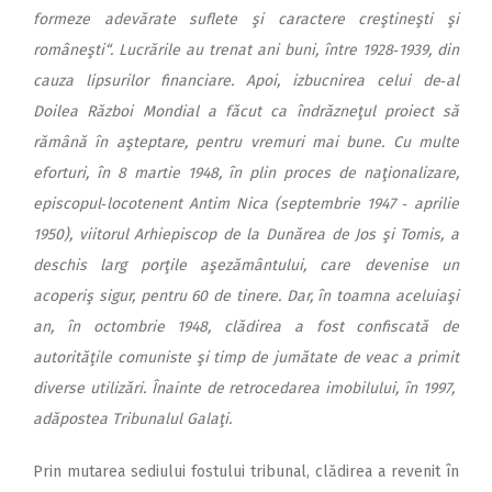
formeze adevărate suflete şi caractere creştineşti şi
româneşti
“. Lucrările au trenat ani buni, între 1928‑1939, din
cauza lipsurilor financiare. Apoi, izbucnirea celui de‑al
Doilea Război Mondial a făcut ca îndrăzneţul proiect să
rămână în aşteptare, pentru vremuri mai bune. Cu multe
eforturi, în 8 martie 1948, în plin proces de naţionalizare,
episcopul‑locotenent Antim Nica (septembrie 1947 ‑ aprilie
1950), viitorul Arhiepiscop de la Dunărea de Jos şi Tomis, a
deschis larg porţile aşezământului, care devenise un
acoperiş sigur, pentru 60 de tinere. Dar, în toamna aceluiaşi
an, în octombrie 1948, clădirea a fost confiscată de
autorităţile comuniste şi timp de jumătate de veac a primit
diverse utilizări. Înainte de retrocedarea imobilului, în 1997,
adăpostea Tribunalul Galaţi.
Prin mutarea sediului fostului tribunal, clădirea a revenit în