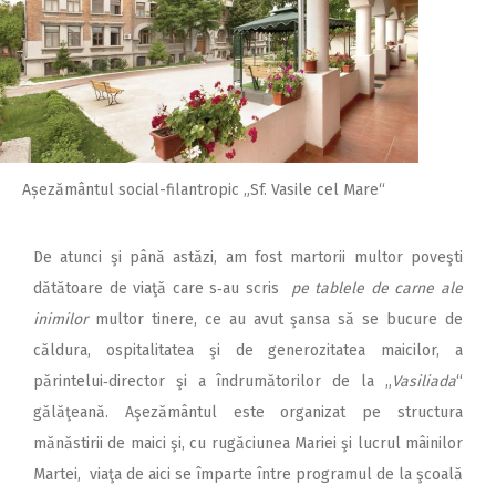
Așezământul social-filantropic „Sf. Vasile cel Mare“
De atunci şi până astăzi, am fost martorii multor poveşti
dătătoare de viaţă care s‑au scris
pe tablele de carne ale
inimilor
multor tinere, ce au avut şansa să se bucure de
căldura, ospitalitatea şi de generozitatea maicilor, a
părintelui‑director şi a îndrumătorilor de la „
Vasiliada
“
gălăţeană. Aşezământul este organizat pe structura
mănăstirii de maici şi, cu rugăciunea Mariei şi lucrul mâinilor
Martei, viaţa de aici se împarte între programul de la şcoală