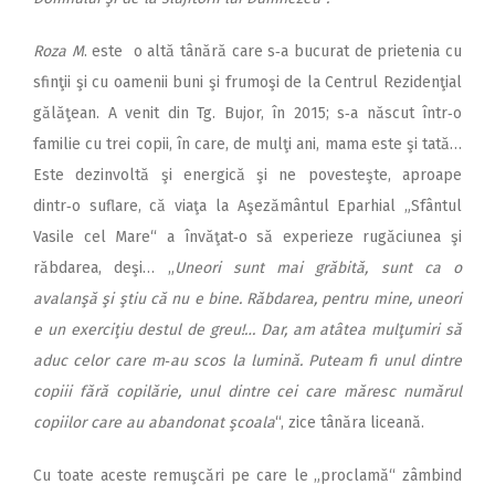
Roza M
. este o altă tânără care s‑a bucurat de prietenia cu
sfinţii şi cu oamenii buni şi frumoşi de la Centrul Rezidenţial
gălăţean. A venit din Tg. Bujor, în 2015; s‑a născut într‑o
familie cu trei copii, în care, de mulţi ani, mama este şi tată…
Este dezinvoltă şi energică şi ne povesteşte, aproape
dintr‑o suflare, că viaţa la Aşezământul Eparhial „Sfântul
Vasile cel Mare“ a învăţat‑o să experieze rugăciunea şi
răbdarea, deşi… „
Uneori sunt mai grăbită, sunt ca o
avalanşă şi ştiu că nu e bine. Răbdarea, pentru mine, uneori
e un exerciţiu destul de greu!… Dar, am atâtea mulţumiri să
aduc celor care m‑au scos la lumină. Puteam fi unul dintre
copiii fără copilărie, unul dintre cei care măresc numărul
copiilor care au abandonat şcoala
“, zice tânăra liceană.
Cu toate aceste remuşcări pe care le „proclamă“ zâmbind