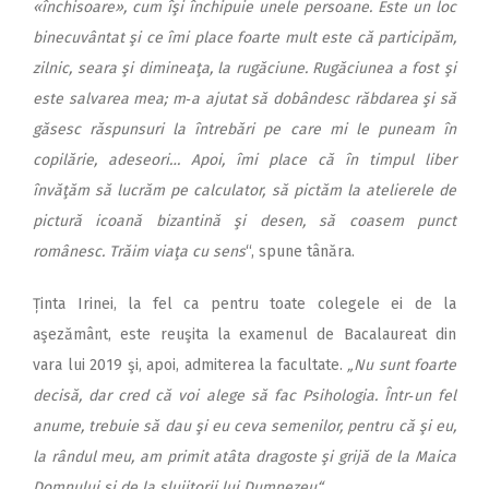
«închisoare», cum îşi închipuie unele persoane. Este un loc
binecuvântat şi ce îmi place foarte mult este că participăm,
zilnic, seara şi dimineaţa, la rugăciune. Rugăciunea a fost şi
este salvarea mea; m‑a ajutat să dobândesc răbdarea şi să
găsesc răspunsuri la întrebări pe care mi le puneam în
copilărie, adeseori… Apoi, îmi place că în timpul liber
învăţăm să lucrăm pe calculator, să pictăm la atelierele de
pictură icoană bizantină şi desen, să coasem punct
românesc. Trăim viaţa cu sens
“, spune tânăra.
Ținta Irinei, la fel ca pentru toate colegele ei de la
aşezământ, este reuşita la examenul de Bacalaureat din
vara lui 2019 şi, apoi, admiterea la facultate.
„Nu sunt foarte
decisă, dar cred că voi alege să fac Psihologia. Într‑un fel
anume, trebuie să dau şi eu ceva semenilor, pentru că şi eu,
la rândul meu, am primit atâta dragoste şi grijă de la Maica
Domnului şi de la slujitorii lui Dumnezeu“.