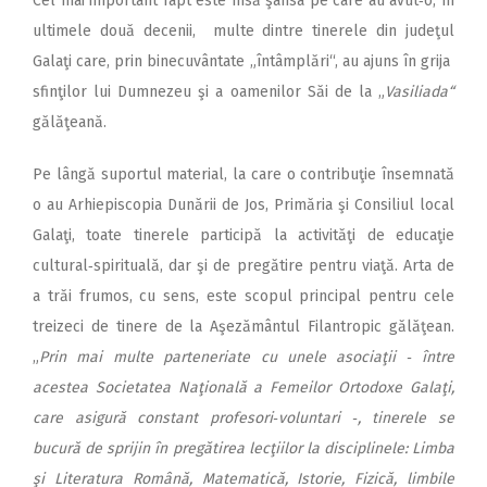
Cel mai important fapt este însă şansa pe care au avut‑o, în
ultimele două decenii, multe dintre tinerele din judeţul
Galaţi care, prin binecuvântate „întâmplări“, au ajuns în grija
sfinţilor lui Dumnezeu şi a oamenilor Săi de la „
Vasiliada“
gălăţeană.
Pe lângă suportul material, la care o contribuţie însemnată
o au Arhiepiscopia Dunării de Jos, Primăria şi Consiliul local
Galaţi, toate tinerele participă la activităţi de educaţie
cultural‑spirituală, dar şi de pregătire pentru viaţă. Arta de
a trăi frumos, cu sens, este scopul principal pentru cele
treizeci de tinere de la Aşezământul Filantropic gălăţean.
„
Prin mai multe parteneriate cu unele asociaţii ‑ între
acestea Societatea Naţională a Femeilor Ortodoxe Galaţi,
care asigură constant profesori‑voluntari ‑, tinerele se
bucură de sprijin în pregătirea lecţiilor la disciplinele: Limba
şi Literatura Română, Matematică, Istorie, Fizică, limbile