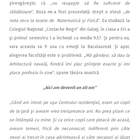
ştrengăreşte, că „
nu reuşeşte să fie suficient de
răbdătoare
“, Roza ne‑a fost prezentată drept o elevă „
de
nota zece la tezele de Matematică şi Fizică
“. Ea studiază la
Colegiul Naţional „Costache Negri“ din Galaţi, în clasa a XII‑a
şi primul semestru l‑a încheiat cu media 9,57. Și pentru ea,
vara aceasta va fi una cu emoţii la Bacalaureat. Și apoi,
alegerea facultăţii este o problemă.
„Mă gândesc să dau la
Arhitectură navală, fiindcă îmi plac ştiinţele exacte şi îmi
place profesia în sine
“, spune tânăra noastră.
„Aici am devenit un alt om“
„
Când am intrat pe uşa Centrului rezidenţial, eram un copil
de la ţară şi aveam vreo treisprezece ani. Nu prea ştiam ce
se întâmplă cu mine. Și ca orice copil care pleacă de acasă,
aveam temeri, frică de necunoscut. Indiferent prin câte
nevoi ai trecut în casa părintească şi câte necazuri ai lăsat