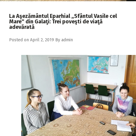
2018
2017
La Aşezământul Eparhial „Sfântul Vasile cel
Mare“ din Galaţi: Trei poveşti de viaţă
2016
adevărată
2015
Posted on
April 2, 2019
By
admin
2014
2013
2012
2011
2010
2009