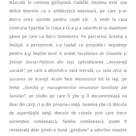
Născută în comuna gălăţeană Cudalbi, Geanina este una
dintre tinerele cu o arhitectură interioară, pe care şi‑ar
dori‑o orice părinte pentru copiii săi. A venit la casa
Centrului Eparhial în clasa a IX‑a şi a valorificat la maximum
şansa pe care i‑a dat‑o Dumnezeu. Pe parcursul liceului a
învăţat, a perseverat, s‑a luptat cu propriile‑i neputinţe
pentru a‑şi împlini visul. A urmat
Facultatea de Filozofie şi
Știinţe Social‑Politice din Iaşi,
specializarea
„Asistenţă
socială“,
pe care a absolvit‑o vara trecută
, cu nota zece la
lucrarea de licenţă.
Acum face
Masteratul
tot la Iaşi, pe
tema: „
Familia şi managementul resurselor familiale ale
familiei
“, un studiu pe care îl ştie şi îl documentează nu
doar din cărţi, ci şi din propria‑i viaţă. Geanina ştie că dincolo
de asperităţile vieţii, dincolo de crizele prin care trece
societatea românească, familia românească poate fi
restaurată doar printr‑o bună „gestiune“ a valorilor noastre