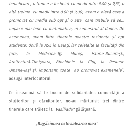
beneficiare, o treime a încheiat cu medii între 9,00 şi 9,63, o
altă treime cu medii între 8.00 şi 9,00; avem o elevă care a
promovat cu media sub opt şi o alta care trebuie să se…
împace mai bine cu matematica, în semestrul al doilea. De
asemenea, avem între tinerele noastre rezidente şi opt
studente: două la ASE în Galaţi, iar celelalte la facultăţi din
ţară, la Medicină‑Tg. Mureş, Istorie‑Bucureşti,
Arhitectură‑Timişoara, Biochimie la Cluj, la Resurse
Umane‑Iaşi şi, important, toate au promovat examenele
“,
adaugă interlocutorul.
Ce înseamnă să te bucuri de solidaritatea comunităţii, a
slujitorilor şi dăruitorilor, ne‑au mărturisit trei dintre
tinerele care trăiesc la „
Vasiliada“
gălăţeană.
„Rugăciunea este salvarea mea“