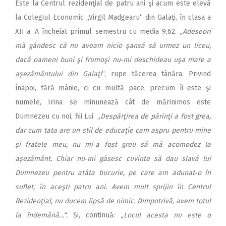
Este la Centrul rezidenţial de patru ani şi acum este elevă
la Colegiul Economic „Virgil Madgearu“ din Galaţi, în clasa a
XII‑a. A încheiat primul semestru cu media 9,62. „
Adeseori
mă gândesc că nu aveam nicio şansă să urmez un liceu,
dacă oameni buni şi frumoşi nu‑mi deschideau uşa mare a
aşezământului din Galaţi
“, rupe tăcerea tânăra. Privind
înapoi, fără mânie, ci cu multă pace, precum îi este şi
numele, Irina se minunează cât de mărinimos este
Dumnezeu cu noi, fiii Lui. „
Despărţirea de părinţi a fost grea,
dar cum tata are un stil de educaţie cam aspru pentru mine
şi fratele meu, nu mi‑a fost greu să
mă acomodez la
aşezământ. Chiar nu‑mi găsesc cuvinte să dau slavă lui
Dumnezeu pentru atâta bucurie, pe care am adunat‑o în
suflet, în aceşti patru ani. Avem mult sprijin în Centrul
Rezidenţial, nu ducem lipsă de nimic. Dimpotrivă, avem totul
la îndemână…“.
Și, continuă:
„Locul acesta nu este o