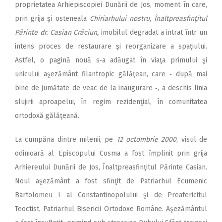
proprietatea Arhiepiscopiei Dunării de Jos, moment în care,
prin grija şi osteneala
Chiriarhului nostru, Înaltpreasfinţitul
Părinte dr. Casian Crăciun,
imobilul degradat a intrat într‑un
intens proces de restaurare şi reorganizare a spaţiului.
Astfel, o pagină nouă s‑a adăugat în viaţa primului şi
unicului aşezământ filantropic gălăţean, care ‑ după mai
bine de jumătate de veac de la inaugura­­re ‑, a deschis linia
slujirii aproapelui, în regim rezidenţial, în comunitatea
ortodoxă gălăţeană.
La cumpăna dintre milenii, pe
12 octombrie 2000
, visul de
odinioară al Episcopului Cosma a fost împlinit prin grija
Arhiereului Dunării de Jos, Înaltpreasfinţitul Părinte Casian.
Noul aşezământ a fost sfinţit de Patriarhul Ecumenic
Bartolomeu I al Constantinopolului şi de Preafericitul
Teoctist, Patriarhul Bisericii Ortodoxe Române. Aşezământul