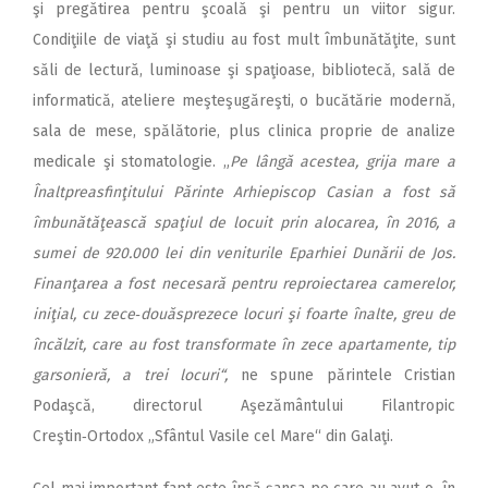
şi pregătirea pentru şcoală şi pentru un viitor sigur.
Condiţiile de viaţă şi studiu au fost mult îmbunătăţite, sunt
săli de lectură, luminoase şi spaţioase, bibliotecă, sală de
informatică, ateliere meşteşugăreşti, o bucătărie modernă,
sala de mese, spălătorie, plus clinica proprie de analize
medicale şi stomatologie. „
Pe lângă acestea, grija mare a
Înaltpreasfinţitului Părinte Arhiepiscop Casian a fost să
îmbunătăţească spaţiul de locuit prin alocarea, în 2016, a
sumei de 920.000 lei din veniturile Eparhiei Dunării de Jos.
Finanţarea a fost necesară pentru reproiectarea camerelor,
iniţial, cu zece‑douăsprezece locuri şi foarte înalte, greu de
încălzit, care au fost transformate în zece apartamente, tip
garsonieră, a trei locuri“,
ne spune părintele Cristian
Podaşcă, directorul Aşezământului Filantropic
Creştin‑Ortodox „Sfântul Vasile cel Mare“ din Galaţi.