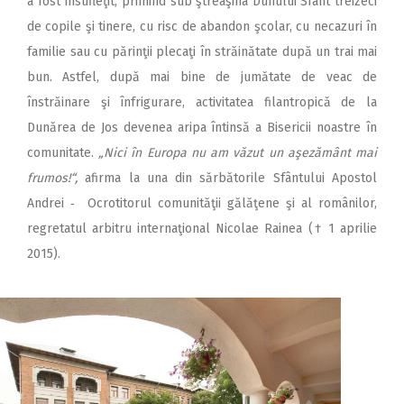
a fost însufleţit, primind sub ştreaşina Duhului Sfânt treizeci
de copile şi tinere, cu risc de abandon şcolar, cu necazuri în
familie sau cu părinţii plecaţi în străinătate după un trai mai
bun. Astfel, după mai bine de jumătate de veac de
înstrăinare şi înfrigurare, activitatea filantropică de la
Dunărea de Jos devenea aripa întinsă a Bisericii noastre în
comunitate.
„Nici în Europa nu am văzut un aşezământ mai
frumos!“,
afirma la una din sărbătorile Sfântului Apostol
Andrei ‑ Ocrotitorul comunităţii gălăţene şi al românilor,
regretatul arbitru internaţional Nicolae Rainea († 1 aprilie
2015).