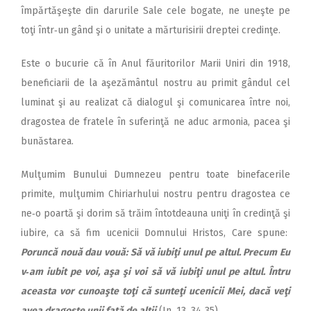
împărtăşeşte din darurile Sale cele bogate, ne uneşte pe
toţi într‑un gând şi o unitate a mărturisirii dreptei credinţe.
Este o bucurie că în Anul făuritorilor Marii Uniri din 1918,
beneficiarii de la aşezământul nostru au primit gândul cel
luminat şi au realizat că dialogul şi comunicarea între noi,
dragostea de fratele în suferinţă ne aduc armonia, pacea şi
bunăstarea.
Mulţumim Bunului Dumnezeu pentru toate binefacerile
primite, mulţumim Chiriarhului nostru pentru dragostea ce
ne‑o poartă şi dorim să trăim întotdeauna uniţi în credinţă şi
iubire, ca să fim ucenicii Domnului Hristos, Care spune:
Poruncă nouă dau vouă: Să vă iubiţi unul pe altul. Precum Eu
v‑am iubit pe voi, aşa şi voi să vă iubiţi unul pe altul. Întru
aceasta vor cunoaşte toţi că sunteţi ucenicii Mei, dacă veţi
avea dragoste unii faţă de alţii
(In. 13, 34‑35).