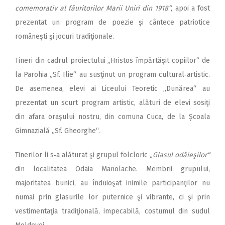
comemorativ al făuritorilor Marii Uniri din 1918“,
apoi a fost
prezentat un program de poezie şi cântece patriotice
româneşti şi jocuri tradi­ţio­nale.
Tineri din cadrul proiectului „Hristos împărtăşit copiilor“ de
la Parohia „Sf. Ilie“ au susţinut un program cultural‑artistic.
De asemenea, elevi ai Liceului Teoretic „Dunărea“ au
prezentat un scurt program artistic, alături de elevi sosiţi
din afara oraşului nostru, din comuna Cuca, de la Școala
Gimnazială „Sf. Gheorghe“.
Tinerilor li s‑a alăturat şi grupul folcloric
„Glasul odăieşilor“
din localitatea Odaia Manolache. Membrii grupului,
majoritatea bunici, au înduioşat inimile participanţilor nu
numai prin glasurile lor puternice şi vibrante, ci şi prin
vestimentaţia tradiţională, impecabilă, costumul din sudul