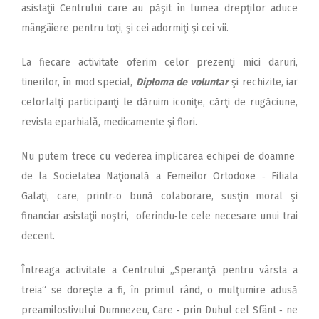
asistaţii Centrului care au păşit în lumea drepţilor aduce
mângâiere pentru toţi, şi cei adormiţi şi cei vii.
La fiecare activitate oferim celor prezenţi mici daruri,
tinerilor, în mod special,
Diploma de voluntar
şi rechizite, iar
celorlalţi participanţi le dăruim iconiţe, cărţi de rugăciune,
revista eparhială, medicamente şi flori.
Nu putem trece cu vederea implicarea echipei de doamne
de la Societatea Naţională a Femeilor Ortodoxe ‑ Filiala
Galaţi, care, printr‑o bună colaborare, susţin moral şi
financiar asistaţii noştri, oferindu‑le cele necesare unui trai
decent.
Întreaga activitate a Centrului „Speranţă pentru vârsta a
treia“ se doreşte a fi, în primul rând, o mulţumire adusă
preamilostivului Dumnezeu, Care ‑ prin Duhul cel Sfânt ‑ ne