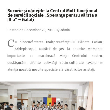
2018
Bucurie şi nădejde la Centrul Multifuncţional
2017
de servicii sociale „Speranţe pentru vârsta a
III‑a“ – Galaţi
2016
2015
Posted on
December 20, 2018
By
admin
C
2014
u binecuvântarea Înalt­­preasfinţitului Pă­­rinte Casian,
2013
Arhiepiscopul Dunării de Jos, la anumite momente
importante ce marchează viaţa Centrului nostru,
2012
desfăşurăm diferite activităţi socio‑culturale, având în
2011
atenţia noastră nevoile speciale ale vârstnicilor asistaţi.
2010
2009