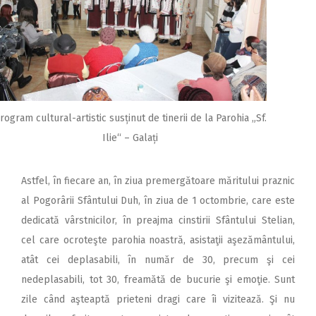
rogram cultural-artistic susținut de tinerii de la Parohia „Sf.
Ilie“ – Galați
Astfel, în fiecare an, în ziua premergătoare măritului praznic
al Pogorârii Sfântului Duh, în ziua de 1 octombrie, care este
dedicată vârstnicilor, în preajma cinstirii Sfântului Stelian,
cel care ocroteşte parohia noastră, asistaţii aşezământului,
atât cei deplasabili, în număr de 30, precum şi cei
nedeplasabili, tot 30, freamătă de bucurie şi emoţie. Sunt
zile când aşteaptă prieteni dragi care îi vizitează. Şi nu