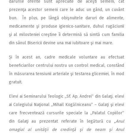
darurile oferite sunt apreciate de aceşti semeni, cât
prezenţa acestor semeni care le aduc un gând, un cuvânt
bun. În plus, pe lângă obişnuitele daruri de alimente,
medicamente şi produse igienico‑sanitare, duhul rugăciunii
şi al milosteniei creştine îi determină să simtă cum familia
din sânul Bisericii devine una mai iubitoare şi mai mare.
Și în acest an, cadre medicale voluntare au efectuat
beneficiarilor centrului nostru un control medical, constând
în măsurarea tensiunii arteriale şi testarea glicemiei, în mod
gratuit.
Elevi ai Seminarului Teologic „Sf. Ap. Andrei“ din Galaţi, elevi
ai Colegiului Naţional „Mihail Kogălniceanu“ – Galaţi şi elevi
care frecventează cursurile speciale la „Palatul Copiilor“
din Galaţi au prezentat referate în legătură cu
„Anul
omagial al unităţii de credinţă şi de neam şi Anul