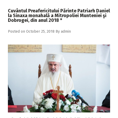
2018
Cuvântul Preafericitului Părinte Patriarh Daniel
2017
la Sinaxa monahală a Mitropoliei Munteniei şi
Dobrogei, din anul 2018 *
2016
Posted on
October 25, 2018
By
admin
2015
2014
2013
2012
2011
2010
2009