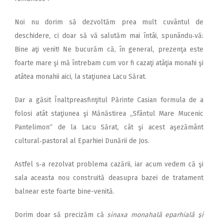
Noi nu dorim să dezvoltăm prea mult cuvântul de
deschidere, ci doar să vă salutăm mai întâi, spunându‑vă:
Bine aţi venit! Ne bucurăm că, în general, prezenţa este
foarte mare şi mă întrebam cum vor fi cazaţi atâţia monahi şi
atâtea monahii aici, la staţiunea Lacu Sărat.
Dar a găsit Înaltpreasfinţitul Părinte Casian formula de a
folosi atât staţiunea şi Mănăstirea „Sfântul Mare Mucenic
Pantelimon“ de la Lacu Sărat, cât şi acest aşezământ
cultural‑pastoral al Eparhiei Dunării de Jos.
Astfel s‑a rezolvat problema cazării, iar acum vedem că şi
sala aceasta nou construită deasupra bazei de tratament
balnear este foarte bine-venită.
Dorim doar să precizăm că
sinaxa monahală eparhială şi