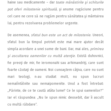
haine sau medicamente – dar
toate mănăstirile şi schiturile
pot oferi milostenie spirituală
, şi anume rugăciune pentru
cel care ne cere să ne rugăm pentru sănătatea şi mântuirea
lui, pentru rezolvarea problemelor urgente.
De asemenea,
sfatul bun este un act de milostenie
. Uneori,
sfatul bun la timpul potrivit este mai mare ajutor decât
simpla acordare a unei sume de bani. Dar, mai ales,
primirea
şi ascultarea oamenilor cu multă atenţie
. Există duhovnici,
fie preoţi de mir, fie ieromonahi sau arhimandriţi, care sunt
foarte căutaţi de oameni. Noi cunoaştem câţiva, care nu sunt
mari teologi, n‑au studiat mult, nu spun lucruri
nemaiîntâlnite sau nemaipomenite. Unul a fost întrebat:
„Părinte, de ce te caută atâta lume? Ce le spui oamenilor?“
Iar el răspundea: „Nu le spun nimic deosebit, dar îi ascult
cu multă răbdare“.