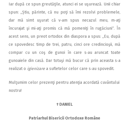
Iar după ce spun greutăţile, atunci ei se uşurează. Unii chiar
spun: „Știu, părinte, că nu poţi să îmi rezolvi problemele,
dar mă simt uşurat că v‑am spus necazul meu, m‑aţi
încurajat şi mi‑aţi promis că mă pomeniţi în rugăciuni“. În
acest sens, un preot ortodox din diaspora a spus: „Eu, după
ce spovedesc timp de trei, patru, cinci ore credincioşii, mă
compar cu un coş de gunoi în care s‑au aruncat toate
gunoaiele din casă. Dar totuşi mă bucur că prin aceasta s‑a
realizat o
igienizare
a sufletelor celor care s‑au spovedit.
Mulţumim celor prezenţi pentru atenţia acordată cuvântului
nostru!
† DANIEL
Patriarhul Bisericii Ortodoxe Române