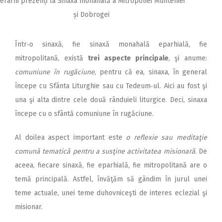
Ierarhi prezenți la Sinaxa monahală a Mitropoliei Munteniei
și Dobrogei
Într‑o sinaxă, fie sinaxă monahală eparhială, fie
mitropolitană, există
trei aspecte principale
, şi anume:
comuniune în rugăciune
, pentru că ea, sinaxa, în general
începe cu Sfânta Liturghie sau cu Tedeum‑ul. Aici au fost şi
una şi alta dintre cele două rânduieli liturgice. Deci, sinaxa
începe cu o sfântă comuniune în rugăciune.
Al doilea aspect important este
o reflexie sau meditaţie
comună tematică pentru a susţine activitatea misionară
. De
aceea, fiecare sinaxă, fie eparhială, fie mitropolitană are o
temă principală. Astfel, învăţăm să gândim în jurul unei
teme actuale, unei teme duhovniceşti de interes eclezial şi
misionar.