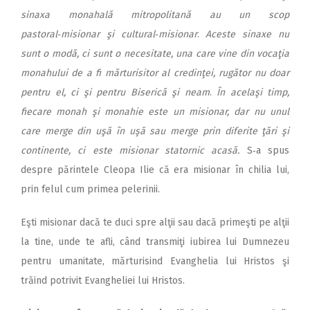
sinaxa monahală mitropolitană au un scop
pastoral‑misionar şi cultural‑misionar
.
Aceste sinaxe nu
sunt o modă, ci sunt o necesitate, una care vine din vocaţia
monahului de a fi mărturisitor al credinţei, rugător nu doar
pentru el, ci şi pentru Biserică şi neam
.
În acelaşi timp,
fiecare monah şi monahie este un misionar, dar nu unul
care merge din uşă în uşă sau merge prin diferite ţări şi
continente, ci este misionar statornic acasă.
S‑a spus
despre părintele Cleopa Ilie că era misionar în chilia lui,
prin felul cum primea pelerinii.
Eşti misionar dacă te duci spre alţii sau dacă primeşti pe alţii
la tine, unde te afli, când transmiţi iubirea lui Dumnezeu
pentru umanitate, mărturisind Evanghelia lui Hristos şi
trăind potrivit Evangheliei lui Hristos.