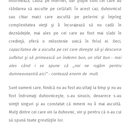
informează, caută pe internet, dar puţini sunt cei care au
răbdarea să asculte pe celălalt. În acest caz, duhovnicul
sau chiar maici care ascultă pe pelerini şi înţeleg
complexitatea vieţii şi îi încurajează să nu cadă în
deznădejde, mai ales pe cei care au fost mai slabi în
credinţă, oferă o milostenie unică în felul ei. Deci,
capacitatea de a asculta pe cel care doreşte să‑şi descarce
sufletul şi să primească un îndemn bun, un sfat bun ‑ mai
ales când i se spune că „noi ne rugăm pentru
dumneavoastră aici“ ‑ contează enorm de mult
.
Sunt oameni care, fiindcă nu au fost ascultaţi la timp şi nu au
fost îndrumaţi duhovniceşte, s‑au sinucis, deoarece s‑au
simţit singuri şi au constatat că nimeni nu îi mai ascultă.
Mulţi dintre cei care vin la duhovnic, vin şi pentru că n‑au cui
să spună toate greutăţile lor.