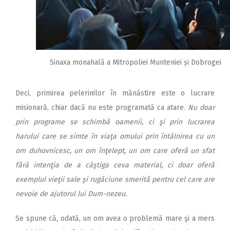
Sinaxa monahală a Mitropoliei Munteniei și Dobrogei
Deci, primirea pelerinilor în mănăstire este o lucrare
misionară, chiar dacă nu este programată ca atare.
Nu doar
prin programe se schimbă oamenii, ci şi prin lucrarea
harului care se simte în viaţa omului prin întâlnirea cu un
om duhovnicesc, un om înţelept, un om care oferă un sfat
fără intenţia de a câştiga ceva material, ci doar oferă
exemplul vieţii sale şi rugăciune smerită pentru cel care are
nevoie de ajutorul lui Dum-nezeu.
Se spune că, odată, un om avea o problemă mare şi a mers