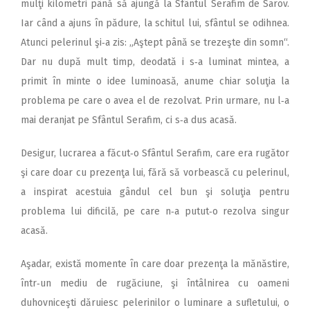
mulţi kilometri până să ajungă la Sfântul Serafim de Sarov.
Iar când a ajuns în pădure, la schitul lui, sfântul se odihnea.
Atunci pelerinul şi‑a zis: „Aştept până se trezeşte din somn“.
Dar nu după mult timp, deodată i s‑a luminat mintea, a
primit în minte o idee luminoasă, anume chiar soluţia la
problema pe care o avea el de rezolvat. Prin urmare, nu l‑a
mai deranjat pe Sfântul Serafim, ci s‑a dus acasă.
Desigur, lucrarea a făcut‑o Sfântul Serafim, care era rugător
şi care doar cu prezenţa lui, fără să vorbească cu pelerinul,
a inspirat acestuia gândul cel bun şi soluţia pentru
problema lui dificilă, pe care n‑a putut‑o rezolva singur
acasă.
Aşadar, există momente în care doar prezenţa la mănăstire,
într‑un mediu de rugăciune, şi întâlnirea cu oameni
duhovniceşti dăruiesc pelerinilor o luminare a sufletului, o