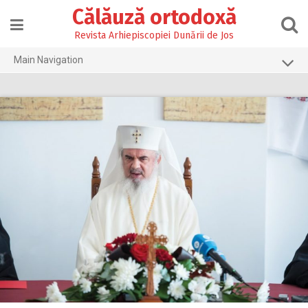
Skip
Călăuză ortodoxă
to
content
Revista Arhiepiscopiei Dunării de Jos
Main Navigation
Prima pagină
2026
2025
2024
2023
2022
2021
2020
2019