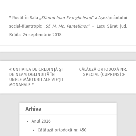
* Rostit în Sala „
Sfântul Ioan Evanghelistul
“ a Aşezământului
social‑filantropic „
Sf. M. Mc. Pantelimon
“ – Lacu Sărat, jud.
Brăila, 24 septembrie 2018.
UNITATEA DE CREDINŢĂ ŞI
CĂLĂUZĂ ORTODOXĂ NR.
Post
DE NEAM OGLINDITĂ ÎN
SPECIAL (CUPRINS)
UNELE MĂRTURII ALE VIEŢII
navigation
MONAHALE *
Arhiva
Anul 2026
Călăuză ortodoxă nr. 450