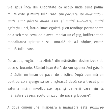
S‑a spus încă din Antichitate că acolo unde sunt patimi
multe este şi multă tulburare:
Ubi peccata, ibi multitudo
–
unde sunt păcate multe este şi multă tulburare, multă
agitaţie
. Deci, într‑o lume egoistă şi cu tendinţe permanente
de a schimba ceva, de a avea imediat un câştig, indiferent de
modalitatea spi­rituală sau morală de a‑l obţine, există
multă tulburare.
De aceea, rugăciunea zilnică din mănăstire devine izvor de
pace şi bucurie. Sfântul Ioan Gură de Aur spune: „Vei găsi în
mănăstiri un liman de pace, de liniştire. După cum într‑un
port corabia ajunge să se liniştească după ce a trecut prin
valurile mării învolburate, aşa şi oamenii care vin la
mănăstire găsesc acolo un izvor de pace şi bucurie“.
A doua dimensiune misionară a mănăstirii este
primirea