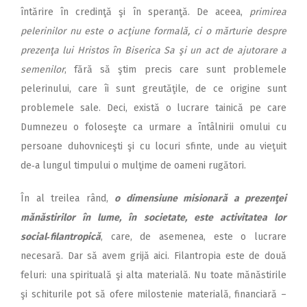
întărire în credinţă şi în speranţă. De aceea,
primirea
pelerinilor nu este o acţiune formală, ci o mărturie despre
prezenţa lui Hristos în Biserica Sa şi un act de ajutorare a
semenilor
, fără să ştim precis care sunt problemele
pelerinului, care îi sunt greutăţile, de ce origine sunt
problemele sale. Deci, există o lucrare tainică pe care
Dumnezeu o foloseşte ca urmare a întâlnirii omului cu
persoane duhovniceşti şi cu locuri sfinte, unde au vieţuit
de‑a lungul timpului o mulţime de oameni rugători.
În al treilea rând,
o dimensiune misionară a prezenţei
mănăstirilor în lume, în societate, este activitatea lor
social‑filantropică
, care, de asemenea, este o lucrare
necesară. Dar să avem grijă aici. Filantropia este de două
feluri: una spirituală şi alta materială. Nu toate mănăstirile
şi schiturile pot să ofere milostenie materială, financiară –