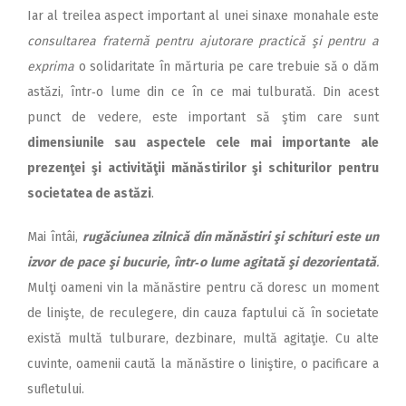
Iar al treilea aspect important al unei sinaxe monahale este
consultarea fraternă pentru ajutorare
practică şi pentru a
exprima
o solidaritate în mărturia pe care trebuie să o dăm
astăzi, într‑o lume din ce în ce mai tulburată. Din acest
punct de vedere, este important să ştim care sunt
dimensiunile sau aspectele cele mai importante ale
prezenţei şi activităţii mănăstirilor şi schiturilor pentru
societatea de astăzi
.
Mai întâi,
rugăciunea zilnică din mănăstiri şi schituri este un
izvor de pace şi bucurie, într‑o lume agitată şi dezorientată
.
Mulţi oameni vin la mănăstire pentru că doresc un moment
de linişte, de reculegere, din cauza faptului că în societate
există multă tulburare, dezbinare, multă agitaţie. Cu alte
cuvinte, oamenii caută la mănăstire o liniştire, o pacificare a
sufletului.