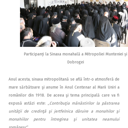
Participanți la Sinaxa monahală a Mitropoliei Munteniei și
Dobrogei
Anul acesta, sinaxa mitropolitană se află într‑o atmosferă de
mare sărbătoare şi anume în Anul Centenar al Marii Uniri a
românilor din 1918. De aceea şi tema principală care va fi
expusă astăzi este: „
Contribuţia mănăstirilor la păstrarea
unităţii de credinţă şi jertfelnica dăruire a monahilor şi
monahiilor pentru întregirea şi unitatea neamului
românesc
“.