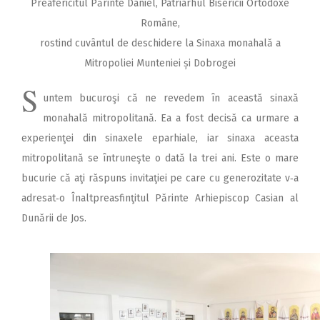
Preafericitul Părinte Daniel, Patriarhul Bisericii Ortodoxe
Române,
rostind cuvântul de deschidere la Sinaxa monahală a
Mitropoliei Munteniei și Dobrogei
S
untem bucuroşi că ne revedem în această sinaxă
monahală mitropolitană. Ea a fost decisă ca urmare a
experienţei din sinaxele eparhiale, iar sinaxa aceasta
mitropolitană se întruneşte o dată la trei ani. Este o mare
bucurie că aţi răspuns invitaţiei pe care cu generozitate v‑a
adresat‑o Înaltpreasfinţitul Părinte Arhiepiscop Casian al
Dunării de Jos.