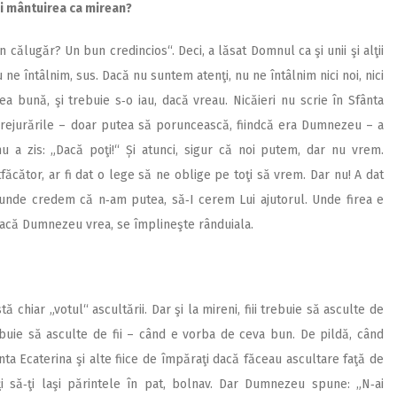
şi mântuirea ca mirean?
 călugăr? Un bun credincios“. Deci, a lăsat Domnul ca şi unii şi alţii
 ne întâlnim, sus. Dacă nu suntem atenţi, nu ne întâlnim nici noi, nici
a bună, şi trebuie s‑o iau, dacă vreau. Nicăieri nu scrie în Sfânta
mprejurările – doar putea să poruncească, fiindcă era Dumnezeu – a
 nu a zis: „Dacă poţi!“ Și atunci, sigur că noi putem, dar nu vrem.
făcător, ar fi dat o lege să ne oblige pe toţi să vrem. Dar nu! A dat
 unde credem că n‑am putea, să‑I cerem Lui ajutorul. Unde firea e
 dacă Dumnezeu vrea, se împlineşte rânduiala.
tă chiar „votul“ ascultării. Dar şi la mireni, fiii trebuie să asculte de
trebuie să asculte de fii – când e vorba de ceva bun. De pildă, când
ânta Ecaterina şi alte fiice de împăraţi dacă făceau ascultare faţă de
i să‑ţi laşi părintele în pat, bolnav. Dar Dumnezeu spune: „N‑ai