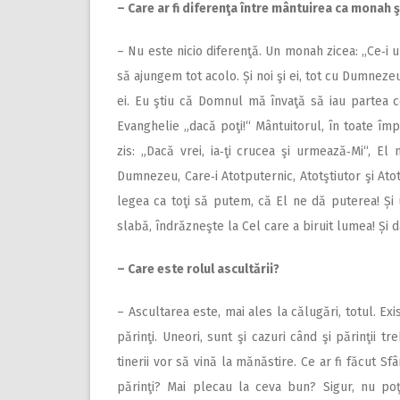
– Care ar fi diferenţa între mântuirea ca monah 
– Nu este nicio diferenţă. Un monah zicea: „Ce‑i un
să ajungem tot acolo. Și noi şi ei, tot cu Dumnezeu
ei. Eu ştiu că Domnul mă învaţă să iau partea ce
Evanghelie „dacă poţi!“ Mântuitorul, în toate î
zis: „Dacă vrei, ia‑ţi crucea şi urmează‑Mi“, El
Dumnezeu, Care‑i Atotputernic, Atotştiutor şi Atot
legea ca toţi să putem, că El ne dă puterea! Și
slabă, îndrăzneşte la Cel care a biruit lumea! Și
– Care este rolul ascultării?
– Ascultarea este, mai ales la călugări, totul. Exis
părinţi. Uneori, sunt şi cazuri când şi părinţii 
tinerii vor să vină la mănăstire. Ce ar fi făcut Sf
părinţi? Mai plecau la ceva bun? Sigur, nu poţ