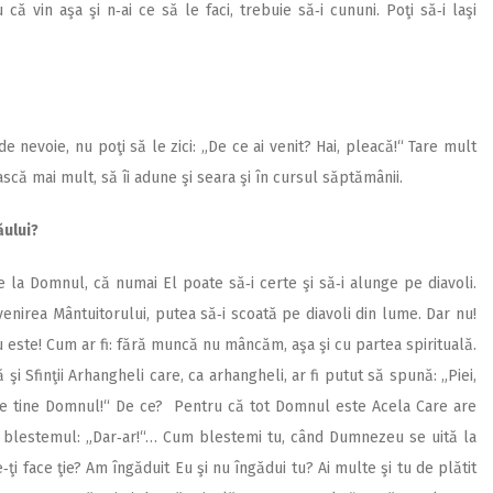
că vin aşa şi n‑ai ce să le faci, trebuie să‑i cununi. Poţi să‑i laşi
de nevoie, nu poţi să le zici: „De ce ai venit? Hai, pleacă!“ Tare mult
scă mai mult, să îi adune şi seara şi în cursul săptămânii.
ăului?
 la Domnul, că numai El poate să‑i certe şi să‑i alunge pe diavoli.
nirea Mântuitorului, putea să‑i scoată pe diavoli din lume. Dar nu!
nu este! Cum ar fi: fără muncă nu mâncăm, aşa şi cu partea spirituală.
 şi Sfinţii Arhangheli care, ca arhangheli, ar fi putut să spună: „Piei,
e pe tine Domnul!“ De ce? Pentru că tot Domnul este Acela Care are
cu blestemul: „Dar‑ar!“… Cum blestemi tu, când Dumnezeu se uită la
ţi face ţie? Am îngăduit Eu şi nu îngădui tu? Ai multe şi tu de plătit