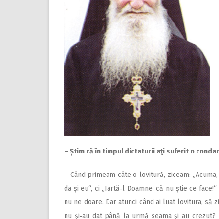
– Știm că în timpul dictaturii aţi suferit o conda
– Când primeam câte o lovitură, ziceam: „Acuma, 
da şi eu“, ci „Iartă‑l Doamne, că nu ştie ce face!
nu ne doare. Dar atunci când ai luat lovitura, să z
nu şi‑au dat până la urmă seama şi au crezut? N‑a