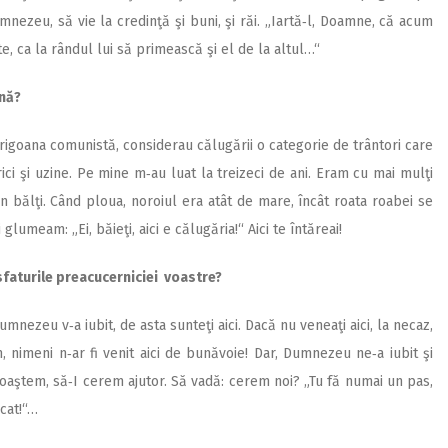
nezeu, să vie la credinţă şi buni, şi răi. „Iartă‑l, Doamne, că acum
e, ca la rândul lui să primească şi el de la altul…“
ină?
prigoana comunistă, considerau călugării o categorie de trântori care
ici şi uzine. Pe mine m‑au luat la treizeci de ani. Eram cu mai mulţi
 bălţi. Când ploua, noroiul era atât de mare, încât roata roabei se
 glumeam: „Ei, băieţi, aici e călugăria!“ Aici te întăreai!
 sfaturile preacucerniciei voastre?
ezeu v‑a iubit, de asta sunteţi aici. Dacă nu veneaţi aici, la necaz,
 nimeni n‑ar fi venit aici de bunăvoie! Dar, Dumnezeu ne‑a iubit şi
aştem, să‑I cerem ajutor. Să vadă: cerem noi? „Tu fă numai un pas,
cat!“…