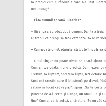
la predici cum e rânduiala care s‑a uitat. Pentru 
necununaţi?
– Câte cununii aprobă Biserica?
– Biserica a aprobat două cununii. Dar la a treia, 
ar trebui ca preoţii să facă cateheză, să le vorbea
– Cum poate omul, părinte, să lupte împotriva r
– Omul singur nu poate nimic. Să ceară ajutor de
Cum am zis odată, într‑o predică: Dumnezeu, cu ve
Trebuie să luptăm, căci fără luptă, nici victorie 
Sunt unii creştini care îl blestemă pe diavol. Până
satano în focul cel veşnic!“, spun: „Să te cert
puterea de a‑l certa şi alunga, nu omul. Ca şi 
tine? Cum ar veni: „Adică, amărâtule, Eu nu văd ce‑