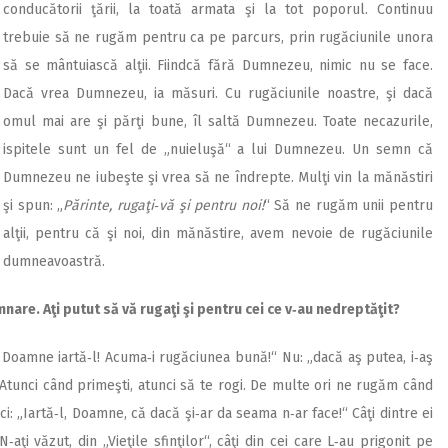
conducătorii ţării, la toată armata şi la tot poporul. Continuu
trebuie să ne rugăm pentru ca pe parcurs, prin rugăciunile unora
să se mântuiască alţii. Fiindcă fără Dumnezeu, nimic nu se face.
Dacă vrea Dumnezeu, ia măsuri. Cu rugăciunile noastre, şi dacă
omul mai are şi părţi bune, îl saltă Dumnezeu. Toate necazurile,
ispitele sunt un fel de „nuieluşă“ a lui Dumnezeu. Un semn că
Dumnezeu ne iubeşte şi vrea să ne îndrepte. Mulţi vin la mănăstiri
şi spun: „
Părinte, rugaţi‑vă şi pentru noi!
“ Să ne rugăm unii pentru
alţii, pentru că şi noi, din mănăstire, avem nevoie de rugăciunile
dumneavoastră.
mnare. Aţi putut să vă rugaţi şi pentru cei ce v‑au nedreptăţit?
Doamne iartă‑l! Acuma‑i rugăciunea bună!“ Nu: „dacă aş putea, i‑aş
“ Atunci când primeşti, atunci să te rogi. De multe ori ne rugăm când
ici: „Iartă‑l, Doamne, că dacă şi‑ar da seama n‑ar face!“ Câţi dintre ei
ţi văzut, din „Vieţile sfinţilor“, câţi din cei care L‑au prigonit pe