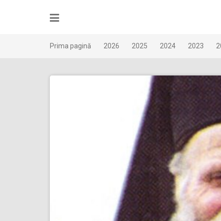
Skip
to
content
Prima pagină
2026
2025
2024
2023
2