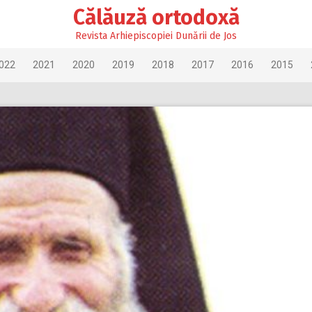
Călăuză ortodoxă
Revista Arhiepiscopiei Dunării de Jos
022
2021
2020
2019
2018
2017
2016
2015