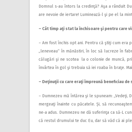
Domnul s‑au întors la credinţă? Aşa a rânduit Dum
are nevoie de iertare! Luminează‑l şi pe el la mint
– Cât timp aţi stat la închisoare şi pentru care v
– Am fost închis opt ani. Pentru că ştiţi cum era 
„leneveau“ în mănăstiri, în loc să lucreze în fabr
călugări şi ne scotea la o colonie de muncă, prin
învârtea în gol şi trebuia să iei roaba în braţe. Mai
– Deţinuţii cu care eraţi împreună beneficiau de
– Dumnezeu mă întărea şi le spuneam: „Vedeţi, Dumn
mergeaţi înainte cu păcatele. Și, să recunoaştem,
ne‑a adus. Dumnezeu ne dă suferinţa ca să‑L cuno
că restul drumului te duc Eu, dar să văd că ai ple