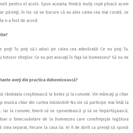
 mult pentru el acolo. Spun aceasta, fiindcă mulţi copii pleacă acum
r părinţii, în loc să se bucure că au ales calea cea mai curată, se
a n‑a fost de acord.
ulte?
poţi! Tu poţi să‑i aduci pe calea cea adevărată! Ce nu poţi Tu,
 tuturor sfinţilor. Ce nu pot avocaţii în faţa lui Dumnezeu? Să nu ne
tante aveţi din practica duhovnicească?
ă rânduiala creştinească la botez şi la cununie. Vin mâncaţi şi chiar
ep muzica chiar din curtea mănăstirii! Nu vin să participe mai întâi la
. Iar la cununie, tinerii să se spovedească şi să se împărtăşească,
 doar o binecuvântare de la Dumnezeu care consfinţeşte legătura
să stea separat, fiecare la casa lui. Ar fi de dorit ca preoţii să spună