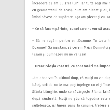
încredere că am Eu grija lui?“ Iar tu te rogi mai
cu geamantanul de acasă, cum am plecat şi eu, ia
îmbolnăvesc de supărare. Aşa am plecat şi eu. Tat
– Ce să facem părinte, cu cei care nu vor să asc
– Să ne rugăm pentru ei: „Doamne, Tu toate le 
Doamne!“ Să insistăm, să cerem Maicii Domnului şi
lăsăm şi Dumnezeu nu ne va lăsa!
– Preacuvioşia voastră, ce constatări mai impor
‑Am observat în ultimul timp, că mulţi nu vin dup
băuţi, unii de nu te mai poţi înţelege cu ei şi înc
Sfânta Liturghie, unde se săvârşeşte Sfânta Taină
după rânduială. Mulţi nu ştiu că logodna este
sufletească, iar tinerii, până la cununie, trebuie 