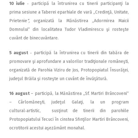
10 iulie
‑ participă la întrunirea cu tinerii participanţi la
prima sesiune a Taberei eparhiale de vară „Credinţă, Unitate,
Prietenie
“,
organizată la Mănăstirea „Adormirea Maicii
Domnului“ din localitatea Tudor Vladimirescu şi rosteşte
cuvânt de binecuvântare.
5 august
‑ participă la întrunirea cu tinerii din tabăra de
promovare şi aprofundare a valorilor tradiţionale româneşti,
organizată de Parohia Viziru de Jos, Protopopiatul Însurăţei,
judeţul Brăila şi rosteşte un cuvânt de învăţătură.
16 august
– participă, la Mănăstirea „Sf. Martiri Brâncoveni“
– Cârlomăneşti, judeţul Galaţi, la un program
cultural‑artistic, susţinut de tinerii din parohiile
Protopopiatului Tecuci în cinstea Sfinţilor Martiri Brâncoveni,
ocrotitorii acestui aşezământ monahal.