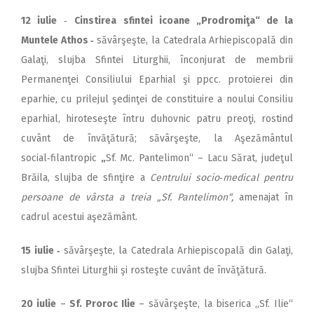
12 iulie
‑
Cinstirea sfintei icoane „Prodromiţa“ de la
Muntele Athos ‑
săvârşeşte, la Catedrala Arhiepiscopală din
Galaţi, slujba Sfintei Liturghii, înconjurat de membrii
Permanenţei Consiliului Eparhial şi ppcc. protoierei din
eparhie, cu prilejul şedinţei de constituire a noului Consiliu
eparhial, hiroteseşte întru duhovnic patru preoţi, rostind
cuvânt de învăţătură; săvârşeşte, la Aşezământul
social‑filantropic
„
Sf. Mc. Pantelimon“ – Lacu Sărat, judeţul
Brăila, slujba de sfinţire a
Centrului socio‑medical pentru
persoane de vârsta a treia „Sf. Pantelimon“,
amenajat în
cadrul acestui aşezământ.
15 iulie ‑
săvârşeşte, la Catedrala Arhiepiscopală din Galaţi,
slujba Sfintei Liturghii şi rosteşte cuvânt de învăţătură.
20 iulie
–
Sf. Proroc Ilie
– săvârşeşte, la biserica „Sf. Ilie“