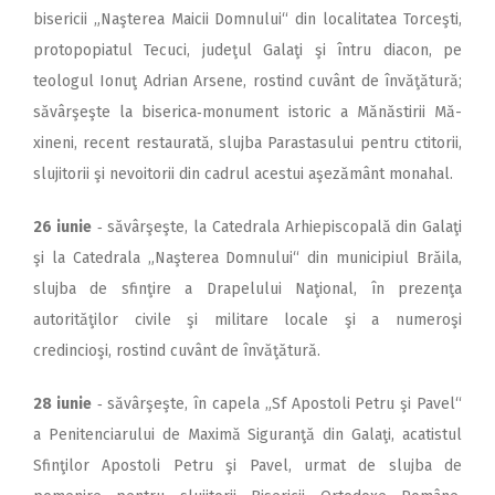
bisericii „Naşterea Maicii Domnului“ din localitatea Torceşti,
protopopiatul Tecuci, judeţul Galaţi şi întru diacon, pe
teologul Ionuţ Adrian Arsene, rostind cuvânt de învăţătură;
săvârşeşte la biserica‑monument istoric a Mănăstirii Mă­
xineni, recent restaurată, slujba Parastasului pentru ctitorii,
slujitorii şi nevoitorii din cadrul acestui aşezământ monahal.
26 iunie
‑ săvârşeşte, la Catedrala Arhiepiscopală din Galaţi
şi la Catedrala „Naşterea Domnului“ din municipiul Brăila,
slujba de sfinţire a Drapelului Naţional, în prezenţa
autorităţilor civile şi militare locale şi a numeroşi
credincioşi, rostind cuvânt de învăţătură.
28 iunie
‑ săvârşeşte, în capela „Sf Apostoli Petru şi Pavel“
a Penitenciarului de Maximă Siguranţă din Galaţi, acatistul
Sfinţilor Apostoli Petru şi Pavel, urmat de slujba de