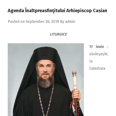
2018
Agenda Înaltpreasfinţitului Arhiepiscop Casian
2017
Posted on
September 26, 2018
By
admin
2016
2015
LITURGICE
2014
17 iunie ‑
2013
săvârşeşte,
2012
la
Catedrala
2011
2010
2009