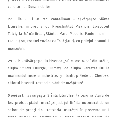
ca ierarh al Dunării de Jos.
27 iulie
–
Sf. M. Mc. Pantelimon
– săvârşeşte Sfânta
Liturghie, împreună cu Preasfinţitul Visarion, Episcopul
Tulcii, la Mănăstirea „Sfântul Mare Mucenic Pantelimon“ –
Lacu Sărat, rostind cuvânt de învăţătură cu prilejul hramului
mănăstirii.
29 iulie
‑ săvârşeşte, la biserica „Sf. M. Mc. Mina“ din Brăila,
slujba Sfintei Liturghii, urmată de slujba Parastasului la
mormântul marelui industriaş şi filantrop Nedelcu Chercea,
ctitorul bisericii, rostind cuvânt de învăţătură.
5 august
‑ săvârşeşte Sfânta Liturghie, la parohia Viziru de
Jos, protopopiatul Însurăţei, judeţul Brăila, înconjurat de un
sobor de preoţi din Protoieria Însurăţei, în prezenţa unui