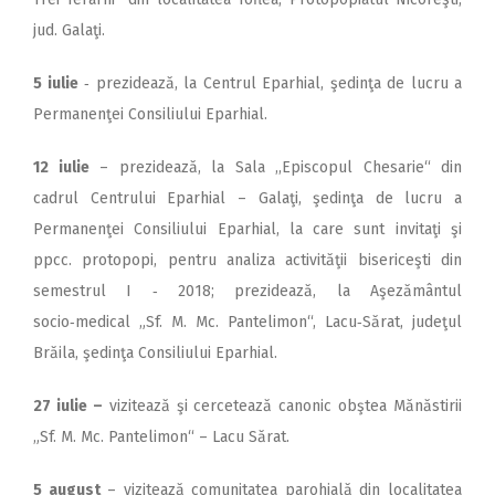
jud. Galaţi.
5 iulie
‑ prezidează, la Centrul Eparhial, şedinţa de lucru a
Permanenţei Consiliului Eparhial.
12 iulie
– prezidează, la Sala ,,Episcopul Chesarie“ din
cadrul Centrului Eparhial – Galaţi, şedinţa de lucru a
Permanenţei Consiliului Eparhial, la care sunt invitaţi şi
ppcc. protopopi, pentru analiza activităţii bisericeşti din
semestrul I ‑ 2018; prezidează, la Aşezământul
socio‑medical „Sf. M. Mc. Pantelimon“, Lacu‑Sărat, judeţul
Brăila, şedinţa Consiliului Eparhial.
27 iulie –
vizitează şi cercetează canonic obştea Mănăstirii
„Sf. M. Mc. Pantelimon“ – Lacu Sărat.
5 august
– vizitează comunitatea parohială din localitatea