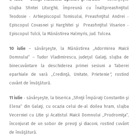
slujba Sfintei Liturghii, împreună cu Înaltpreasfinţitul
Teodosie ‑ Arhiepiscopul Tomisului, Preasfinţitul Andrei ‑
Episcopul Covasnei şi Harghitei şi Preasfinţitul Visarion ‑
Episcopul Tulcii, la Mănăstirea Halmyris, jud. Tulcea.
10 iulie
– săvârşeşte, la Mănăstirea „Adormirea Maicii
Domnului“ – Tudor Vladimirescu, judeţul Galaţi, slujba de
binecuvântare la deschiderea primei sesiuni a Taberei
eparhiale de vară „Credinţă, Unitate, Prietenie
“,
rostind
cuvânt de învăţătură.
11 iulie
‑ săvârşeşte, la biserica „Sfinţii Împăraţi Constantin şi
Elena“ din Galaţi, cu ocazia celui de‑al doilea hram, slujba
Vecerniei cu Litie şi Acatistul Maicii Domnului „Prodromiţa“,
înconjurat de un sobor de preoţi şi diaconi, rostind cuvânt
de învăţătură.