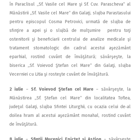
în Paraclisul „Sf. Vasile cel Mare şi Sf. Cuv. Parascheva“ al
Mănăstirii „Sf. Vasile cel Mare“ din Galaţi, slujba Parastasului
pentru episcopul Cosma Petrovici, urmată de slujba de
sfinţire a apei şi o slujbă de mulţumire pentru toţi
ostenitorii şi beneficiarii centrului de analize medicale şi
tratament stomatologic din cadrul acestui aşezământ
eparhial, rostind cuvânt de învăţătură; săvârşeşte, la
biserica ,,Sf. Voievod Ştefan cel Mare“ din Galaţi, slujba
Vecerniei cu Litia şi rosteşte cuvânt de învăţătură.
2 iulie
–
Sf. Voievod Ştefan cel Mare
– săvârşeşte, la
Mănăstirea „Sf. Ștefan cel Mare“ din localitatea Toflea,
judeţul Galaţi, slujba Sfintei Liturghii, cu ocazia celui de‑al
doilea hram al acestui aşezământ monahal, rostind cuvânt
de învăţătură.
8 iulie
–
Sfinţii Mucenici Epictet şi Astion
– săvârşeşte