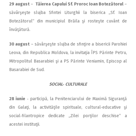
29 august
–
Tăierea Capului Sf. Proroc Ioan Botezătorul
–
săvârşeşte slujba Sfintei Liturghii la biserica „Sf. Ioan
Botezătorul“ din municipiul Brăila şi rosteşte cuvânt de
învăţătură.
30 august
– săvârşeşte slujba de sfinţire a bisericii Parohiei
Leova, din Republica Moldova, la invitaţia ÎPS Părinte Petru,
Mitropolitul Basarabiei şi a PS Părinte Veniamin, Episcop al
Basarabiei de Sud.
SOCIAL‑ CULTURALE
28 iunie
‑ participă, la Penitenciarului de Maximă Siguranţă
din Galaţi, la activităţile spirituale, cultural‑educative şi
social‑filantropice dedicate „Zilei porţilor deschise“ a
acestei instituţii.