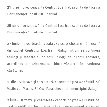
21 iunie
‑ prezidează, la Centrul Eparhial, şedinţa de lucru a
Permanenţei Consiliului Eparhial.
25 iunie
‑ prezidează, la Centrul Eparhial, şedinţa de lucru a
Permanenţei Consiliului Eparhial.
27 iunie
‑ prezidează, la Sala ,,Episcop Chesarie Păunescu“
din ca­­drul Centrului Eparhial ‑ Galaţi, în­trunirea cu tinerii
teologi şi viitoarele lor soţii, însoţiţi de părinţii acestora,
acordându‑le arhiereasca binecuvântare în vederea
căsătoriei.
1 iulie
‑ vizitează şi cercetează canonic obştea Mănăstirii „Sf.
Vasile cel Mare şi Sf. Cuv. Parascheva“ din municipiul Galaţi.
2 iulie
‑ vizitează şi cercetează canonic obştea Mănăstirii ,,Sf.
Trei Ierarhi“ din localitatea Toflea, Protopopiatul Nicoreşti,