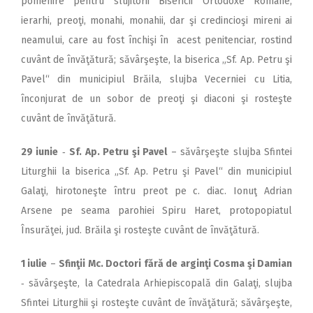
pomenire pentru slujitorii Bisericii Ortodoxe Române,
ierarhi, preoţi, monahi, monahii, dar şi credincioşi mireni ai
neamului, care au fost închişi în acest penitenciar, rostind
cuvânt de învăţătură; săvârşeşte, la biserica „Sf. Ap. Petru şi
Pavel“ din municipiul Brăila, slujba Vecerniei cu Litia,
înconjurat de un sobor de preoţi şi diaconi şi rosteşte
cuvânt de învăţătură.
29 iunie
‑
Sf. Ap. Petru şi Pavel
– săvârşeşte slujba Sfintei
Liturghii la biserica „Sf. Ap. Petru şi Pavel“ din municipiul
Galaţi, hirotoneşte întru preot pe c. diac. Ionuţ Adrian
Arsene pe seama parohiei Spiru Haret, protopopiatul
Însurăţei, jud. Brăila şi rosteşte cuvânt de învăţătură.
1 iulie
–
Sfinţii Mc. Doctori fără de arginţi Cosma şi Damian
‑ săvârşeşte, la Catedrala Arhiepiscopală din Galaţi, slujba
Sfintei Liturghii şi rosteşte cuvânt de învăţătură; săvârşeşte,