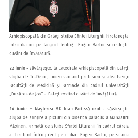
Arhiepiscopală din Galaţi, slujba Sfintei Liturghii, hirotoneşte
întru diacon pe tânărul teolog Eugen Barbu şi rosteşte
cuvânt de învăţătură.
22 iunie
‑ săvârşeşte, la Catedrala Arhiepiscopală din Galaţi,
slujba de Te‑Deum, binecuvântând profesorii şi absolvenţii
Facultăţii de Medicină şi Farmacie din cadrul Universităţii
,,Dunărea de Jos“ – Galaţi, rostind cuvânt de învăţătură.
24 iunie
– Naşterea Sf. Ioan Botezătorul
‑ săvârşeşte
slujba de sfinţire a picturii din biserica‑paraclis a Mănăstirii
Măxineni, urmată de slujba Sfintei Liturghii, în cadrul căreia
a hirotonit întru preot pe c. diac. Eugen Barbu, pe seama