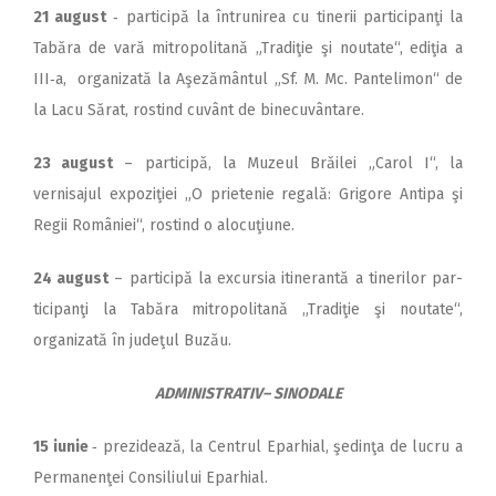
21 august
‑ participă la întrunirea cu tinerii participanţi la
Tabăra de vară mitropolitană „Tradiţie şi noutate“, ediţia a
III‑a, organizată la Aşezământul „Sf. M. Mc. Pantelimon“ de
la Lacu Sărat, rostind cuvânt de binecuvântare.
23 august
– participă, la Muzeul Brăilei „Carol I“, la
vernisajul expoziţiei „O prietenie regală: Grigore Antipa şi
Regii României“, rostind o alocuţiune.
24 august
– participă la excursia itinerantă a tinerilor par­
ticipanţi la Tabăra mitropolitană „Tradiţie şi noutate“,
organizată în judeţul Buzău.
ADMINISTRATIV– SINODALE
15 iunie
‑ prezidează, la Centrul Eparhial, şedinţa de lucru a
Permanenţei Consiliului Eparhial.