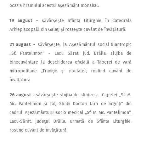
ocazia hramului acestui aşezământ monahal.
19 august
– săvârşeşte Sfânta Liturghie în Catedrala
Arhiepis­copală din Galaţi şi rosteşte cuvânt de învăţătură.
21 august
– săvârşeşte, la Aşezământul social‑filantropic
„Sf. Pan­telimon“ – Lacu Sărat, jud. Brăila, slujba de
binecuvântare la deschiderea oficială a Taberei de vară
mitropolitane „Tradiţie şi noutate“, rostind cuvânt de
învăţătură.
26 august
‑ săvârşeşte slujba de sfinţire a Capelei „Sf. M.
Mc. Pantelimon şi Toţi Sfinţii Doctori fără de arginţi“ din
cadrul Aşezământului socio‑medical „Sf. M. Mc. Pantelimon“,
Lacu‑Sărat, judeţul Brăila, urmată de Sfânta Liturghie,
rostind cuvânt de învăţătură.