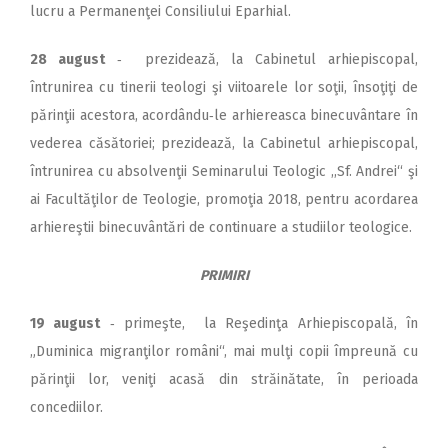
lucru a Permanenţei Consiliului Eparhial.
28 august
‑ prezidează, la Cabinetul arhiepiscopal,
întrunirea cu tinerii teologi şi viitoarele lor soţii, însoţiţi de
părinţii acestora, acordându‑le arhiereasca binecuvântare în
vederea căsătoriei; prezidează, la Cabinetul arhiepiscopal,
întrunirea cu absolvenţii Seminarului Teologic ,,Sf. Andrei“ şi
ai Facultăţilor de Teologie, promoţia 2018, pentru acordarea
arhiereştii binecuvântări de continuare a studiilor teologice.
PRIMIRI
19 august
‑ primeşte, la Re­şedinţa Arhiepiscopală, în
„Duminica migranţilor români“, mai mulţi copii împreună cu
părinţii lor, veniţi acasă din străinătate, în perioada
concediilor.