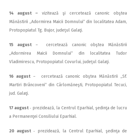
14 august –
vizitează şi cercetează canonic obştea
Mănăstirii „Adormirea Maicii Domnului“ din localitatea Adam,
Protopopiatul Tg. Bujor, judeţul Galaţi.
15 august
– cercetează canonic obştea Mănăstirii
„Adormirea Maicii Domnului“ din localitatea Tudor
Vladimirescu, Protopopiatul Covurlui, judeţul Galaţi.
16 august
– cercetează canonic obştea Mănăstirii „Sf.
Martiri Brâncoveni“ din Cârlomăneşti, Protopopiatul Tecuci,
jud. Galaţi.
17 august
‑ prezidează, la Centrul Eparhial, şedinţa de lucru
a Permanenţei Consiliului Eparhial.
20 august
‑ prezidează, la Centrul Eparhial, şedinţa de