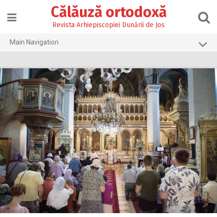
Skip
Călăuză ortodoxă
to
content
Revista Arhiepiscopiei Dunării de Jos
Main Navigation
Prima pagină
2026
2025
2024
2023
2022
2021
2020
2019