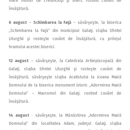
mare număr de credincioşi şi tineri, rostind cuvânt de
învăţătură.
6 august
–
Schimbarea la Faţă
– săvârşeşte, la biserica
,,Schimbarea la Faţă“ din municipiul Galaţi, slujba Sfintei
Liturghii şi rosteşte cuvânt de învăţătură, cu prilejul
hramului acestei biserici.
12 august
– săvârşeşte, la Catedrala Arhiepiscopală din
Galaţi, slujba Sfintei Liturghii şi rosteşte cuvânt de
învăţătură; săvârşeşte slujba Acatistului la icoana Maicii
Domnului de la biserica monument istoric „Adormirea Maicii
Domnului“ – Mavromol din Galaţi, rostind cuvânt de
învăţătură.
14 august
‑ săvârşeşte, la Mănăstirea „Adormirea Maicii
Domnului“ din localitatea Adam, judeţul Galaţi, slujba