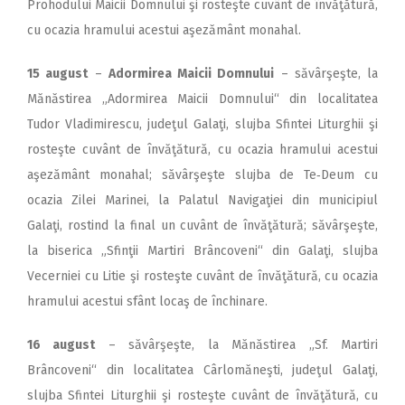
Prohodului Maicii Domnului şi rosteşte cuvânt de învăţătură,
cu ocazia hramului acestui aşezământ monahal.
15 august
–
Adormirea Maicii Domnului
– săvârşeşte, la
Mănăstirea „Adormirea Maicii Domnului“ din localitatea
Tudor Vladimirescu, judeţul Galaţi, slujba Sfintei Liturghii şi
rosteşte cuvânt de învăţătură, cu ocazia hramului acestui
aşezământ monahal; săvârşeşte slujba de Te‑Deum cu
ocazia Zilei Marinei, la Palatul Navigaţiei din municipiul
Galaţi, rostind la final un cuvânt de învăţătură; săvârşeşte,
la biserica „Sfinţii Martiri Brâncoveni“ din Galaţi, slujba
Vecerniei cu Litie şi rosteşte cuvânt de învăţătură, cu ocazia
hramului acestui sfânt locaş de închinare.
16 august
– săvârşeşte, la Mănăstirea „Sf. Martiri
Brâncoveni“ din localitatea Cârlomăneşti, judeţul Galaţi,
slujba Sfintei Liturghii şi rosteşte cuvânt de învăţătură, cu