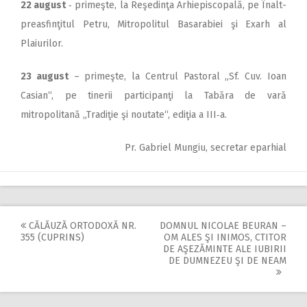
22 august
‑ primeşte, la Re­şedinţa Arhiepiscopală, pe Înalt­
preasfinţitul Petru, Mitropolitul Basarabiei şi Exarh al
Plaiurilor.
23 august
– primeşte, la Centrul Pastoral „Sf. Cuv. Ioan
Casian“, pe tinerii participanţi la Tabăra de vară
mitropolitană „Tradiţie şi noutate“, ediţia a III‑a.
Pr. Gabriel Mungiu, secretar eparhial
CĂLĂUZĂ ORTODOXĂ NR.
DOMNUL NICOLAE BEURAN –
Post
355 (CUPRINS)
OM ALES ŞI INIMOS, CTITOR
DE AŞEZĂMINTE ALE IUBIRII
navigation
DE DUMNEZEU ŞI DE NEAM