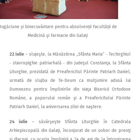
Rugăciune și binecuvântare pentru absolvenții Facultății de
Medicină şi Farmacie din Galați
22 iulie
– slujeşte, la Mănăstirea „Sfânta Maria“ ‑ Techirghiol
‑ stavropighie patriarhală ‑ din judeţul Constanţa, la Sfânta
Liturghie, prezidată de Preafericitul Părinte Patriarh Daniel,
urmată de slujba de Te‑Deum ca mulţumire adusă lui
Dumnezeu pentru împlinirile din viaţa Bisericii Ortodoxe
Române, a poporului român şi a Preafericitului Părinte
Patriarh Daniel, la aniversarea zilei de naştere.
24 iulie
– săvârşeşte Sfânta Liturghie în Catedrala
Arhiepiscopală din Galaţi, înconjurat de un sobor de preoţi
şi diaconi, cu ocazia împlinirii a 24 de ani de la întronizarea