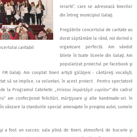
Ierarhi“, care se adresează tinerilor
din întreg municipiul Galaţi.
Pregătirile concertului de caritate au
durat săptămâni la rând, noi dorind o
organizare perfectă. Am vândut
ncertului caritabil
bilete în toate liceele din Galaţi. Am
popularizat proiectul pe Facebook şi
FM Galaţi. Am cooptat tineri artişti gălăţeni ‑ cântăreţi vocalişti,
ptat să se implice, ca voluntari, în acest proiect. Pentru spectatorii
i de la Programul Catehetic
„Hristos împărtăşit copiilor“
din cadrul
itru“ am confecţionat felicitări, mărţişoare şi alte handmade‑uri, în
e în vânzare la standurile special amenajate în preajma aulei, sumele
i a fost un succes: sala plină de tineri, atmos­feră de bucurie şi