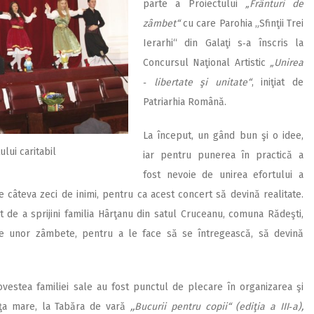
parte a Proiectului
„Frânturi de
zâmbet“
cu care Parohia „Sfinţii Trei
Ierarhi“ din Galaţi s‑a înscris la
Concursul Naţional Artistic
„Unirea
‑ libertate şi unitate“
, iniţiat de
Patriarhia Română.
La început, un gând bun şi o idee,
lui caritabil
iar pentru punerea în practică a
fost nevoie de unirea efortului a
te câteva zeci de inimi, pentru ca acest concert să devină realitate.
t de a sprijini familia Hârţanu din satul Cruceanu, comuna Rădeşti,
ile unor zâmbete, pentru a le face să se întregească, să devină
povestea familiei sale au fost punctul de plecare în organizarea şi
nţa mare, la Tabăra de vară
,,Bucurii pentru copii“ (ediţia a III‑a),