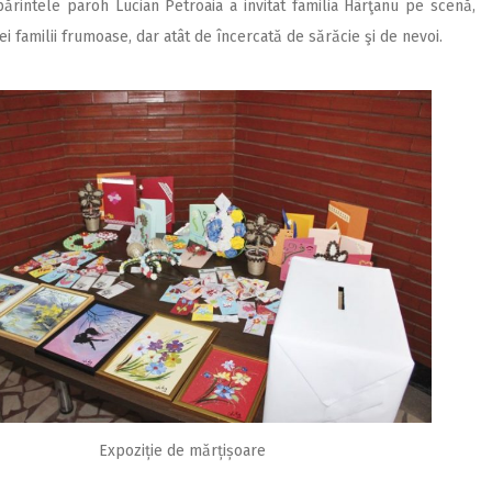
părintele paroh Lucian Petroaia a invitat familia Hârţanu pe scenă,
ei familii frumoase, dar atât de încercată de sărăcie şi de nevoi.
Expoziție de mărțișoare