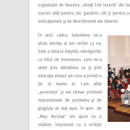
organizată de biserica ,,Sfinţii Trei Ierarhi“ din
succes atât pentru noi, gazdele, cât şi pentru cei
educaţionale şi de divertisment ale taberei.
În acel cadru, Salomeea ne‑a
atras atenţia şi am vorbit cu ea.
Este o tânără liniştită, inteligentă,
cu frică de Dumnezeu, care ne‑a
uimit prin atitudinea sa şi prin
educaţia aleasă pe care a primit‑o
de la mama ei. I‑am aflat
„povestea“ şi am rămas profund
impresionate de puritatea şi de
gingăşia ei; mai apoi, în ajun de
„Moş Nicolae“ am ajuns să o
vizităm, împreună cu o echipă