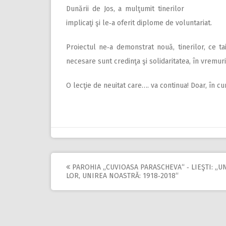
Dunării de Jos, a mulţumit tinerilor
implicaţi şi le‑a oferit diplome de voluntariat.
Proiectul ne‑a demonstrat nouă, tinerilor, ce t
necesare sunt credinţa şi solidaritatea, în vremur
O lecţie de neuitat care…. va continua! Doar, în cur
PAROHIA „CUVIOASA PARASCHEVA“ ‑ LIEŞTI: „U
Post
LOR, UNIREA NOASTRĂ: 1918‑2018“
navigation