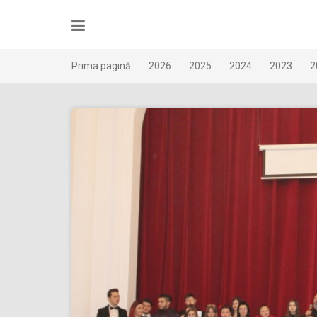
Skip
to
content
Prima pagină
2026
2025
2024
2023
2