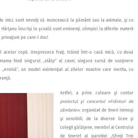
 de mici, sunt nevoiţi să muncească la pământ sau la animale, şi cu
 Hârţanu înscrişi la şcoală sunt eminenţi, olimpici la diferite materii
 privaţiuni pe care‑l duc!
acelor copii. Unsprezece fraţi, trăind într‑o casă mică, cu două
mama fiind singurul „stâlp“ al casei, singura sursă de susţinere
 „eroină“, un model existenţial al zilelor noastre care merita, cu
ranţă.
Astfel, a prins culoare şi contur
proiectul şi concertul «Frânturi de
zâmbete»
, organizat de tineri inimoşi
şi sensibili, de la diverse licee şi
colegii gălăţene, membri ai Centrului
de tineret al parohiei „Sfinţii Trei