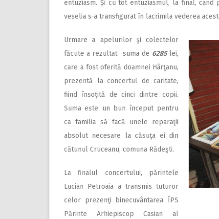
entuziasm. Și cu tot entuziasmul, la final, când 
veselia s‑a transfigurat în lacrimila vederea acest
Urmare a apelurilor şi colectelor
făcute a rezultat suma de
6285
lei,
care a fost oferită doamnei Hârţanu,
prezentă la concertul de caritate,
fiind însoţită de cinci dintre copii.
Suma este un bun început pentru
ca familia să facă unele reparaţii
absolut necesare la căsuţa ei din
cătunul Cruceanu, comuna Rădeşti.
La finalul concertului, părintele
Lucian Petroaia a transmis tuturor
celor prezenţi binecuvântarea ÎPS
Părinte Arhiepiscop Casian al