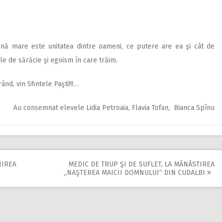
aină mare este unitatea dintre oameni, ce putere are ea şi cât de
ile de sărăcie şi egoism în care trăim.
ând, vin Sfintele Paşti!!!…
Au consemnat elevele Lidia Petroaia, Flavia Tofan, Bianca Spînu
NIREA
MEDIC DE TRUP ŞI DE SUFLET, LA MĂNĂSTIREA
„NAŞTEREA MAICII DOMNULUI“ DIN CUDALBI