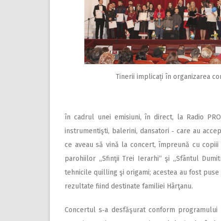
Tinerii implicați în organizarea co
în cadrul unei emisiuni, în direct, la Radio PRO 
instrumentişti, balerini, dansatori ‑ care au acce
ce aveau să vină la concert, împreună cu copii
parohiilor „Sfinţii Trei Ierarhi“ şi „Sfântul Dum
tehnicile quilling şi origami; acestea au fost pus
rezultate fiind destinate familiei Hârţanu.
Concertul s‑a desfăşurat con­­form programului ş