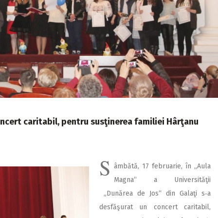
Concert caritabil, pentru susţinerea familiei Hârţanu
S
âmbătă, 17 februarie, în „Aula
Magna“ a Universităţii
„Dunărea de Jos“ din Galaţi s‑a
desfăşurat un concert caritabil,