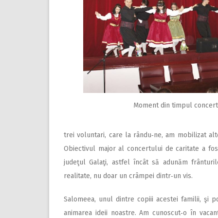
Moment din timpul concertu
trei voluntari, care la rându‑ne, am mobilizat al
Obiectivul major al concertului de caritate a fos
judeţul Galaţi, astfel încât să adunăm frântur
realitate, nu doar un crâmpei dintr‑un vis.
Salomeea, unul dintre copiii acestei familii, şi 
animarea ideii noastre. Am cunoscut‑o în vaca