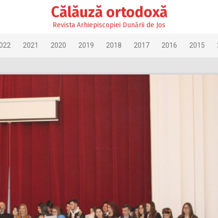
Călăuză ortodoxă
Revista Arhiepiscopiei Dunării de Jos
022
2021
2020
2019
2018
2017
2016
2015