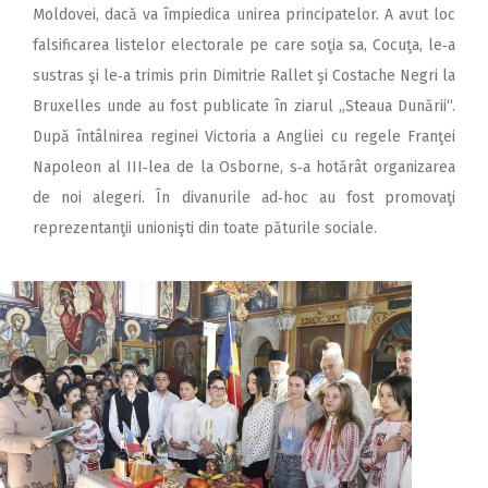
Moldovei, dacă va împiedica unirea principatelor. A avut loc
falsificarea listelor electorale pe care soţia sa, Cocuţa, le‑a
sustras şi le‑a trimis prin Dimitrie Rallet şi Costache Negri la
Bruxelles unde au fost publicate în ziarul „Steaua Dunării“.
După întâlnirea reginei Victoria a Angliei cu regele Franţei
Napoleon al III‑lea de la Osborne, s‑a hotărât organizarea
de noi alegeri. În divanurile ad‑hoc au fost promovaţi
reprezentanţii unionişti din toate păturile sociale.