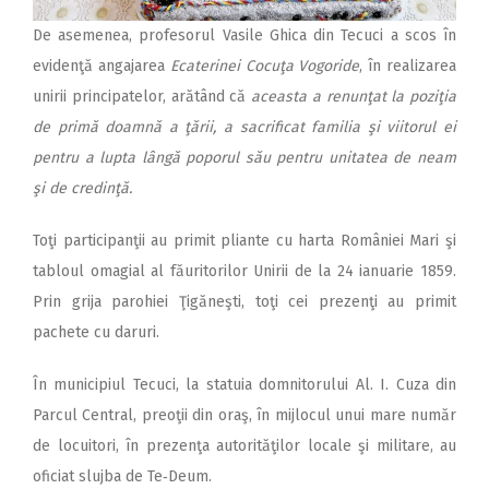
De asemenea, profesorul Vasile Ghica din Tecuci a scos în
evidenţă angajarea
Ecaterinei Cocuţa Vogoride
, în realizarea
unirii principatelor, arătând că
aceasta a renunţat la poziţia
de primă doamnă a ţării, a sacrificat familia şi viitorul ei
pentru a lupta lângă poporul său pentru unitatea de neam
şi de credinţă.
Toţi participanţii au primit pliante cu harta României Mari şi
tabloul omagial al făuritorilor Unirii de la 24 ianuarie 1859.
Prin grija parohiei Ţigăneşti, toţi cei prezenţi au primit
pachete cu daruri.
În municipiul Tecuci, la statuia domnitorului Al. I. Cuza din
Parcul Central, preoţii din oraş, în mijlocul unui mare număr
de locuitori, în prezenţa autorităţilor locale şi militare, au
oficiat slujba de Te‑Deum.