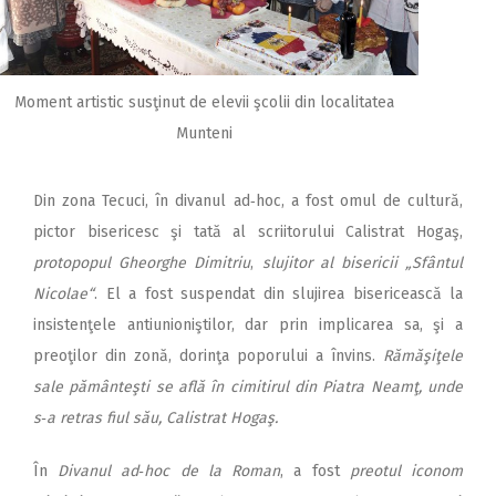
Moment artistic susţinut de elevii şcolii din localitatea
Munteni
Din zona Tecuci, în divanul ad‑hoc, a fost omul de cultură,
pictor bisericesc şi tată al scriitorului Calistrat Hogaş,
protopopul Gheorghe Dimitriu
,
slujitor al bisericii „Sfântul
Nicolae“
. El a fost suspendat din slujirea bisericească la
insistenţele antiunioniştilor, dar prin implicarea sa, şi a
preoţilor din zonă, dorinţa poporului a învins.
Rămăşiţele
sale pământeşti se află în cimitirul din Piatra Neamţ, unde
s‑a retras fiul său, Calistrat Hogaş.
În
Divanul ad‑hoc de la Roman
, a fost
preotul iconom