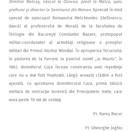
Dimitrie Matcaş, născut la Oancea, preot la Matca, apoi,
profesor şi director la Seminarul din Roman
. Apreciat în mod
special de episcopul Romanului Melchisedec Ștefănescu,
dascăl al profesorului de Morală de la Facultatea de
Teologie din Bucureşti Constantin Nazare, protopopul
militar‑coordonator al activităţii religioase a preoţilor
militari din Primul Război Mondial. În apropierea Tecuciului,
în pădurea de la Furceni, la punctul numit
„la Movila“,
în
1862, domnitorul Cuza începe construirea unei reşedinţe
care nu a mai fost finalizată. Lângă această clădire a fost
aşezată, cu aprobarea domnitorului Cuza, prima tabără
militară de instrucţie terestră din Principatele Unite, care
avea peste 10 mii de soldaţi.
Pr. Rareş Bucur
Pr. Gheorghe Joghiu