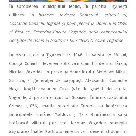
În apropierea municipiului Tecuci, în parohia Țigăneşti
odihnesc în
biserica „Învierea Domnului“, ctitorul ei,
Costache Conachi, logofăt şi poet plecat la Domnul în 1849,
şi fiica sa, Ecaterina‑Cocuţa Vogoride, soţia caimacanului
(locţiitor de domn al Moldovei 1857‑1858) Nicolae Vogoride.
În biserica de la Țigăneşti, în 1846, la vârsta de 18 ani,
Cocuţa Conachi devenea soţia caimacanului de mai târziu,
Nicolae Vogoride, în prezenţa domnitorului Moldovei Mihail
Sturdza, şi generaţiei de paşoptişti Alecsandri, Costache
Negri, Kogălniceanu şi Cuza (văr de gradul doi cu N.
Vogoride, după străbunicul lor Scanavi). În urma războiului
Crimeei (1856), marile puteri ale Europei au hotărât ca
principatele române: Moldova şi Țara Românească să‑şi
hotărască viitorul prin vot. Nicolae Vogoride primeşte
asigurarea Înaltei Porţi otomane că va fi desemnat domn al