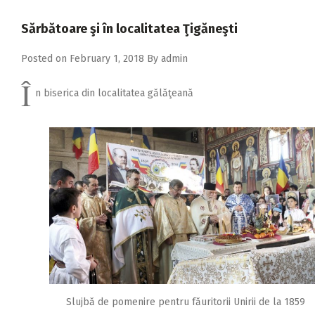
2018
Sărbătoare şi în localitatea Ţigăneşti
2017
Posted on
February 1, 2018
By
admin
2016
Î
2015
n biserica din localitatea gălăţeană
2014
2013
2012
2011
2010
2009
Slujbă de pomenire pentru făuritorii Unirii de la 1859