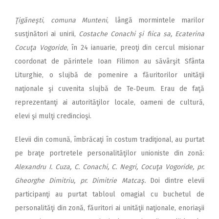
Ţigăneşti
,
comuna Munteni
, lângă mormintele marilor
susţinători ai unirii,
Costache Conachi şi fiica sa, Ecaterina
Cocuţa Vogoride
, în 24 ianuarie, preoţi din cercul misionar
coordonat de părintele Ioan Filimon au săvârşit Sfânta
Liturghie, o slujbă de pomenire a făuritorilor unităţii
naţionale şi cuvenita slujbă de Te‑Deum. Erau de faţă
reprezentanţi ai autorităţilor locale, oameni de cultură,
elevi şi mulţi credincioşi.
Elevii din comună, îmbrăcaţi în costum tradiţional, au purtat
pe braţe portretele personalităţilor unioniste din zonă:
Alexandru I. Cuza, C. Conachi, C. Negri, Cocuţa Vogoride, pr.
Gheorghe Dimitriu, pr. Dimitrie Matcaş.
Doi dintre elevii
participanţi au purtat tabloul omagial cu buchetul de
personalităţi din zonă, făuritori ai unităţii naţionale, enoriaşii