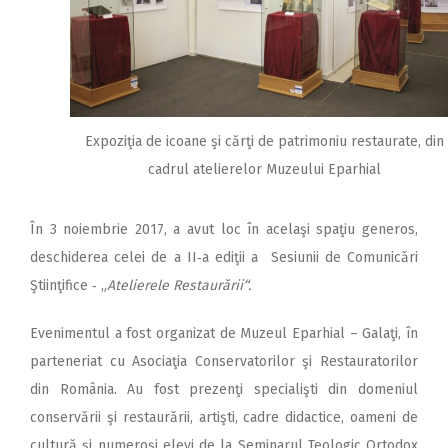
Expoziţia de icoane şi cărţi de patrimoniu restaurate, din
cadrul atelierelor Muzeului Eparhial
În 3 noiembrie 2017, a avut loc în acelaşi spaţiu generos,
deschiderea celei de a II‑a ediţii a Sesiunii de Comunicări
Ştiinţifice ‑ „
Atelierele Restaurării“.
Evenimentul a fost organizat de Muzeul Eparhial – Galaţi, în
parteneriat cu Asociaţia Conservatorilor şi Restauratorilor
din România. Au fost prezenţi specialişti din domeniul
conservării şi restaurării, artişti, cadre didactice, oameni de
cultură şi numeroşi elevi de la Seminarul Teologic Ortodox