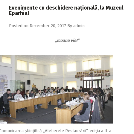
2018
Evenimente cu deschidere naţională, la Muzeul
Eparhial
2017
2016
Posted on
December 20, 2017
By
admin
2015
„Icoana vie!“
2014
2013
2012
2011
2010
2009
Comunicarea ştiinţifică „Atelierele Restaurării“, ediţia a II-a