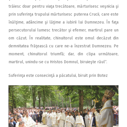
trăiesc doar pentru viaţa trecătoare, mărturisesc veşnicia şi
prin suferinţa trupului mărturisesc puterea Crucii, care este
înălţime, adâncime şi lăţime a iubirii lui Dumnezeu. În faţa
persecutorului lumesc trecător şi efemer, martirul pare un
om căzut. În realitate, chinuitorul este omul decăzut din
demnitatea frăţească cu care ne-a înzestrat Dumnezeu. Pe
moment, chinuitorul triumfă; dar, din clipa următoare,
martirul, unindu-se cu Hristos Domnul, biruieşte răul”.
Suferinţa este consecinţă a păcatului, biruit prin Botez