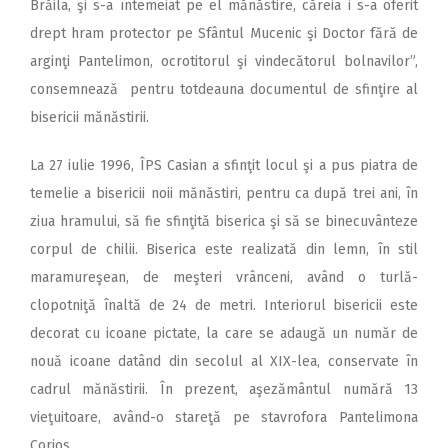
Brăila, şi s-a întemeiat pe el mănăstire, căreia i s-a oferit
drept hram protector pe Sfântul Mucenic şi Doctor fără de
arginţi Pantelimon, ocrotitorul şi vindecătorul bolnavilor”,
consemnează pentru totdeauna documentul de sfinţire al
bisericii mănăstirii.
La 27 iulie 1996, ÎPS Casian a sfinţit locul şi a pus piatra de
temelie a bisericii noii mănăstiri, pentru ca după trei ani, în
ziua hramului, să fie sfinţită biserica şi să se binecuvânteze
corpul de chilii. Biserica este realizată din lemn, în stil
maramureşean, de meşteri vrânceni, având o turlă-
clopotniţă înaltă de 24 de metri. Interiorul bisericii este
decorat cu icoane pictate, la care se adaugă un număr de
nouă icoane datând din secolul al XIX-lea, conservate în
cadrul mănăstirii. În prezent, aşezământul numără 13
vieţuitoare, având-o stareţă pe stavrofora Pantelimona
Corjos.