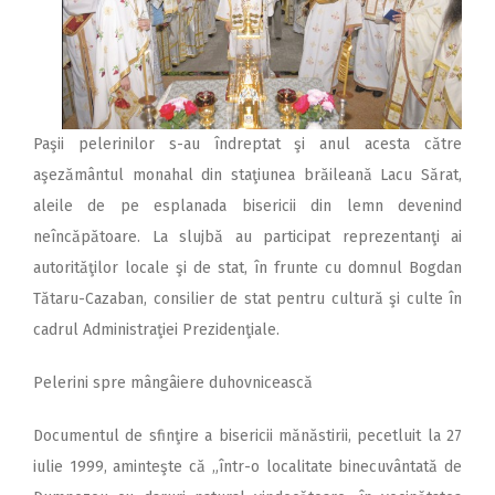
Paşii pelerinilor s-au îndreptat şi anul acesta către
aşezământul monahal din staţiunea brăileană Lacu Sărat,
aleile de pe esplanada bisericii din lemn devenind
neîncăpătoare. La slujbă au participat reprezentanţi ai
autorităţilor locale şi de stat, în frunte cu domnul Bogdan
Tătaru-Cazaban, consilier de stat pentru cultură şi culte în
cadrul Administraţiei Prezidenţiale.
Pelerini spre mângâiere duhovnicească
Documentul de sfinţire a bisericii mănăstirii, pecetluit la 27
iulie 1999, aminteşte că „într-o localitate binecuvântată de