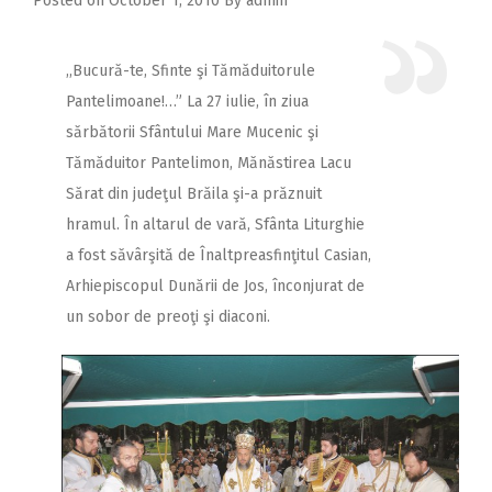
Posted on
October 1, 2010
By
admin
2018
2017
,,Bucură-te, Sfinte şi Tămăduitorule
2016
Pantelimoane!…”
La 27 iulie, în ziua
sărbătorii Sfântului Mare Mucenic şi
2015
Tămăduitor Pantelimon, Mănăstirea Lacu
2014
Sărat din judeţul Brăila şi-a prăznuit
2013
hramul. În altarul de vară, Sfânta Liturghie
2012
a fost săvârşită de Înaltpreasfinţitul Casian,
Arhiepiscopul Dunării de Jos, înconjurat de
2011
un sobor de preoţi şi diaconi.
2010
2009