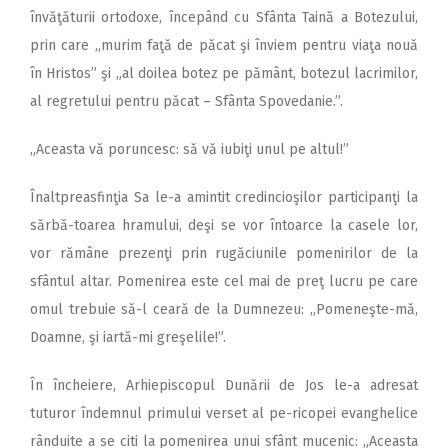
învăţăturii ortodoxe, începând cu Sfânta Taină a Botezului,
prin care „murim faţă de păcat şi înviem pentru viaţa nouă
în Hristos” şi „al doilea botez pe pământ, botezul lacrimilor,
al regretului pentru păcat – Sfânta Spovedanie.”.
„Aceasta vă poruncesc: să vă iubiţi unul pe altul!”
Înaltpreasfinţia Sa le-a amintit credincioşilor participanţi la
sărbă-toarea hramului, deşi se vor întoarce la casele lor,
vor rămâne prezenţi prin rugăciunile pomenirilor de la
sfântul altar. Pomenirea este cel mai de preţ lucru pe care
omul trebuie să-l ceară de la Dumnezeu: „Pomeneşte-mă,
Doamne, şi iartă-mi greşelile!”.
În încheiere, Arhiepiscopul Dunării de Jos le-a adresat
tuturor îndemnul primului verset al pe-ricopei evanghelice
rânduite a se citi la pomenirea unui sfânt mucenic: „Aceasta