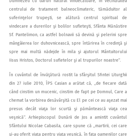
Dumnezeu cu daruri natural vindecătoare, în vecinătatea
centrului de tratament balneoclimateric, tămăduitor al
suferinţelor trupeşti, se alătură centrul spiritual de
vindecare a durerilor şi bolilor sufleteşti, Sfânta Mănăstire
Sf. Pantelimon, ca astfel bolnavii să devină şi pelerini spre
mângâierea lor duhovnicească, spre întărirea în credinţă şi
spre mai multă nădejde în mila şi ajutorul Mântuitorului
Iisus Hristos, Doctorul sufletelor şi al trupurilor noastre”.
În cuvântul de învăţătură rostit la sfârşitul Sfintei Liturghii
din 27 iulie 2010, ÎPS Casian a arătat că, „de fiecare dată
când cinstim un mucenic, cinstim de fapt pe Domnul, Care a
chemat la vorbirea desăvârşită cu El pe cei ce au aşezat mai
presus decât viaţa lor scurtă şi pământească viaţa cea
veşnică”. Arhiepiscopul Dunării de Jos a amintit cuvântul
Sfântului Nicolae Cabasila, care spune că „martirii, cei care
şi-au oferit viaţa pentru viaţa veşnică, în faţa oamenilor care