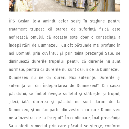
ÎPS Casian le-a amintit celor sosiţi în staţiune pentru
tratament trupesc că starea de suferinţă fizică este
nefirească omului, că aceasta este doar o consecinţă a
îndepărtării de Dumnezeu: „Cu cât pătrunde mai profund în
noi Domnul prin cuvântul şi prin taina prezenţei Sale, se
diminuează durerile trupului, pentru că durerile nu sunt
normale, pentru că durerile nu sunt daruri de la Dumnezeu.
Dumnezeu nu ne dă dureri. Nici suferinţe. Durerile şi
suferinţa vin din îndepărtarea de Dumnezeu!”. Din cauza
păcatului, se îmbolnăveşte sufletul şi slăbeşte şi trupul,
„deci, iată, durerea şi păcatul nu sunt daruri de la
Dumnezeu, şi nu fac parte din zestrea cu care Dumnezeu
ne-a înzestrat de la început”. În continuare, Înaltpreasfinţia
Sa a oferit remediul prin care păcatul se şterge, conform