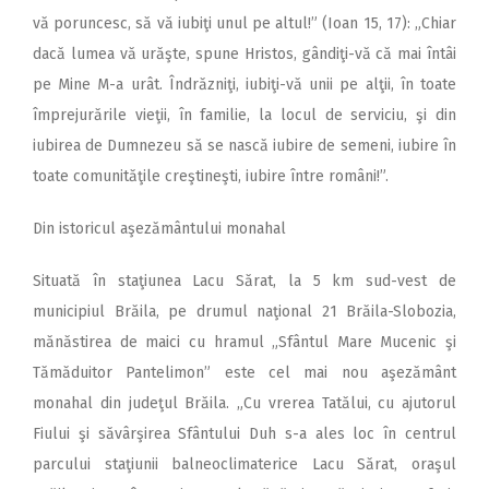
vă poruncesc, să vă iubiţi unul pe altul!” (Ioan 15, 17): „Chiar
dacă lumea vă urăşte, spune Hristos, gândiţi-vă că mai întâi
pe Mine M-a urât. Îndrăzniţi, iubiţi-vă unii pe alţii, în toate
împrejurările vieţii, în familie, la locul de serviciu, şi din
iubirea de Dumnezeu să se nască iubire de semeni, iubire în
toate comunităţile creştineşti, iubire între români!”.
Din istoricul aşezământului monahal
Situată în staţiunea Lacu Sărat, la 5 km sud-vest de
municipiul Brăila, pe drumul naţional 21 Brăila-Slobozia,
mănăstirea de maici cu hramul „Sfântul Mare Mucenic şi
Tămăduitor Pantelimon” este cel mai nou aşezământ
monahal din judeţul Brăila. „Cu vrerea Tatălui, cu ajutorul
Fiului şi săvârşirea Sfântului Duh s-a ales loc în centrul
parcului staţiunii balneoclimaterice Lacu Sărat, oraşul