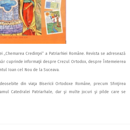
ei „Chemarea Credinţei” a Patriarhiei Române. Revista se adresează
număr cuprinde informaţii despre Crezul Ortodox, despre Întemeierea
ântul Ioan cel Nou de la Suceava.
eosebite din viaţa Bisericii Ortodoxe Române, precum Sfinţirea
mul Catedralei Patriarhale, dar şi multe jocuri şi pilde care se