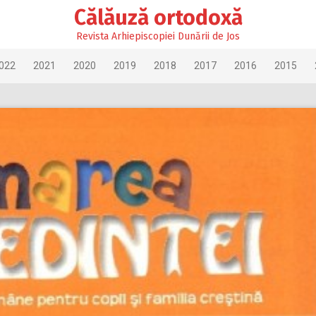
Călăuză ortodoxă
Revista Arhiepiscopiei Dunării de Jos
022
2021
2020
2019
2018
2017
2016
2015