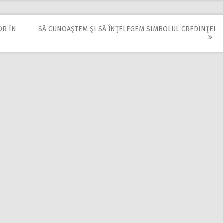
OR ÎN
SĂ CUNOAŞTEM ŞI SĂ ÎNŢELEGEM SIMBOLUL CREDINŢEI