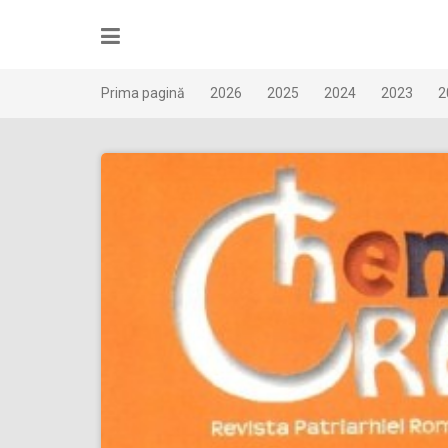
Skip
to
content
Prima pagină
2026
2025
2024
2023
2