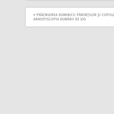
PRĂZNUIREA DUMINICII PĂRINŢILOR ŞI COPIIL
Post
ARHIEPISCOPIA DUNĂRII DE JOS
navigation