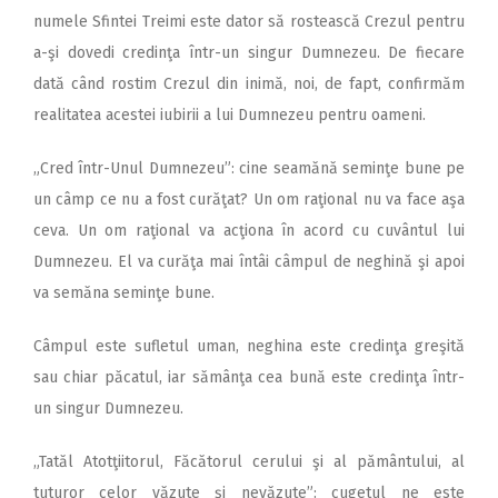
2018
numele Sfintei Treimi este dator să rostească Crezul pentru
2017
a-şi dovedi credinţa într-un singur Dumnezeu. De fiecare
dată când rostim Crezul din inimă, noi, de fapt, confirmăm
2016
realitatea acestei iubirii a lui Dumnezeu pentru oameni.
2015
„Cred într-Unul Dumnezeu”: cine seamănă seminţe bune pe
2014
un câmp ce nu a fost curăţat? Un om raţional nu va face aşa
2013
ceva. Un om raţional va acţiona în acord cu cuvântul lui
2012
Dumnezeu. El va curăţa mai întâi câmpul de neghină şi apoi
va semăna seminţe bune.
2011
2010
Câmpul este sufletul uman, neghina este credinţa greşită
sau chiar păcatul, iar sămânţa cea bună este credinţa într-
2009
un singur Dumnezeu.
„Tatăl Atotţiitorul, Făcătorul cerului şi al pământului, al
tuturor celor văzute şi nevăzute”: cugetul ne este