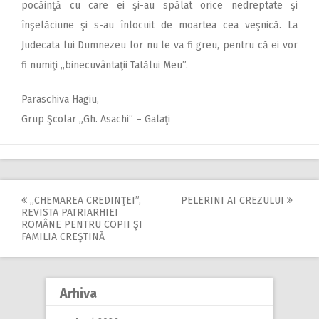
pocăinţă cu care ei şi-au spălat orice nedreptate şi
înşelăciune şi s-au înlocuit de moartea cea veşnică. La
Judecata lui Dumnezeu lor nu le va fi greu, pentru că ei vor
fi numiţi „binecuvântaţii Tatălui Meu”.
Paraschiva Hagiu,
Grup Şcolar „Gh. Asachi” – Galaţi
,,CHEMAREA CREDINŢEI”,
PELERINI AI CREZULUI
Post
REVISTA PATRIARHIEI
ROMÂNE PENTRU COPII ŞI
navigation
FAMILIA CREŞTINĂ
Arhiva