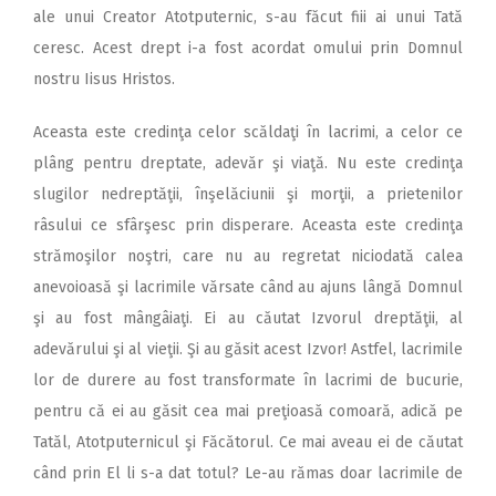
ale unui Creator Atotputernic, s-au făcut fiii ai unui Tată
ceresc. Acest drept i-a fost acordat omului prin Domnul
nostru Iisus Hristos.
Aceasta este credinţa celor scăldaţi în lacrimi, a celor ce
plâng pentru dreptate, adevăr şi viaţă. Nu este credinţa
slugilor nedreptăţii, înşelăciunii şi morţii, a prietenilor
râsului ce sfârşesc prin disperare. Aceasta este credinţa
strămoşilor noştri, care nu au regretat niciodată calea
anevoioasă şi lacrimile vărsate când au ajuns lângă Domnul
şi au fost mângâiaţi. Ei au căutat Izvorul dreptăţii, al
adevărului şi al vieţii. Şi au găsit acest Izvor! Astfel, lacrimile
lor de durere au fost transformate în lacrimi de bucurie,
pentru că ei au găsit cea mai preţioasă comoară, adică pe
Tatăl, Atotputernicul şi Făcătorul. Ce mai aveau ei de căutat
când prin El li s-a dat totul? Le-au rămas doar lacrimile de