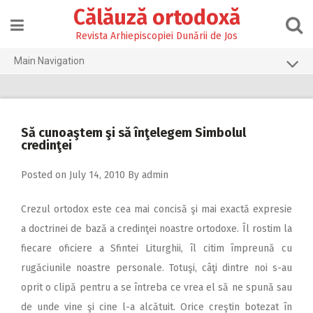
Skip
Călăuză ortodoxă
to
content
Revista Arhiepiscopiei Dunării de Jos
Main Navigation
Prima pagină
2026
Să cunoaştem şi să înţelegem Simbolul
2025
credinţei
2024
Posted on
July 14, 2010
By
admin
2023
Crezul ortodox este cea mai concisă şi mai exactă expresie
2022
a doctrinei de bază a credinţei noastre ortodoxe. Îl rostim la
2021
fiecare oficiere a Sfintei Liturghii, îl citim împreună cu
2020
rugăciunile noastre personale. Totuşi, câţi dintre noi s-au
oprit o clipă pentru a se întreba ce vrea el să ne spună sau
2019
de unde vine şi cine l-a alcătuit. Orice creştin botezat în