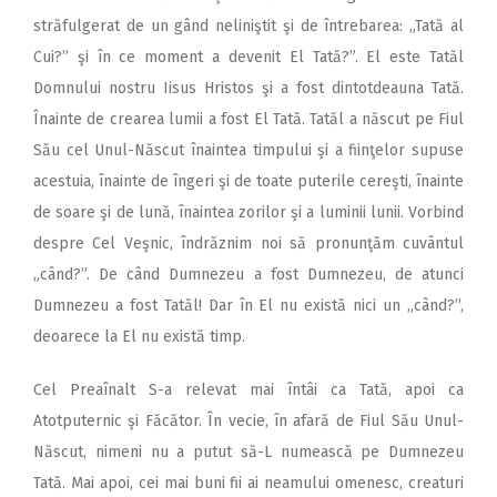
străfulgerat de un gând neliniştit şi de întrebarea: „Tată al
Cui?” şi în ce moment a devenit El Tată?”. El este Tatăl
Domnului nostru Iisus Hristos şi a fost dintotdeauna Tată.
Înainte de crearea lumii a fost El Tată. Tatăl a născut pe Fiul
Său cel Unul-Născut înaintea timpului şi a fiinţelor supuse
acestuia, înainte de îngeri şi de toate puterile cereşti, înainte
de soare şi de lună, înaintea zorilor şi a luminii lunii. Vorbind
despre Cel Veşnic, îndrăznim noi să pronunţăm cuvântul
„când?”. De când Dumnezeu a fost Dumnezeu, de atunci
Dumnezeu a fost Tatăl! Dar în El nu există nici un „când?”,
deoarece la El nu există timp.
Cel Preaînalt S-a relevat mai întâi ca Tată, apoi ca
Atotputernic şi Făcător. În vecie, în afară de Fiul Său Unul-
Născut, nimeni nu a putut să-L numească pe Dumnezeu
Tată. Mai apoi, cei mai buni fii ai neamului omenesc, creaturi