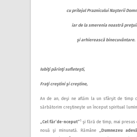
cu prilejul Praznicului Naşterii Domn
iar de la smerenia noastră preţui
şi arhierească binecuvântare.
Iubiţi părinţi sufleteşti,
Fraţi creştini şi creştine,
An de an, deşi ne aflăm la un sfârşit de timp 
sărbătorim creştineşte un început spiritual lumino
1
„Cel făr’de-nceput”
şi fără de timp, mai presus 
nouă şi minunată. Rămâne
„Dumnezeu adevă