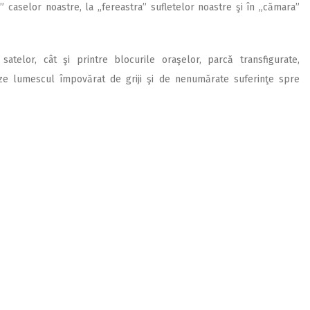
 caselor noastre, la „fereastra” sufletelor noastre şi în „cămara”
 satelor, cât şi printre blocurile oraşelor, parcă transfigurate,
eze lumescul împovărat de griji şi de nenumărate suferinţe spre