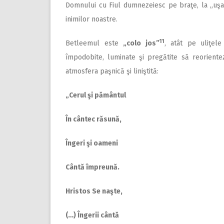
Domnului cu Fiul dumnezeiesc pe braţe, la „uşa”
inimilor noastre.
11
Betleemul este
„colo jos”
, atât pe uliţele
împodobite, luminate şi pregătite să reorient
atmosfera paşnică şi liniştită:
„Cerul şi pământul
În cântec răsună,
Îngeri şi oameni
Cântă împreună.
Hristos Se naşte,
(…) Îngerii cântă