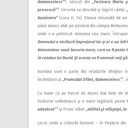
3
dumnezeiesc”
, născut din
„Fecioara Maria ş
5
proorocii”
. Cerurile se deschid şi îngerii cântă:
bunăvoire
”
(Luca II, 14). Steaua minunată de pe
până atunci, atât pe păstorii din câmpia Betleemul
unde s-a petrecut minunea cea mare, Întrupa
Domnului a strălucit împrejurul lor şi ei s-au înfri
binevestesc vouă bucurie mare, care va fi peste t
în cetatea lui David. Şi acesta va fi semnul: veţi gă
Acestea sunt o parte din relatările Sfinţilor 
7
închinători ai
„Pruncului Sfânt, dumnezeiesc”
, 
Cu toate că au trecut de atunci mai bine de do
înrâurire sufletească şi o mare legătură peste
9
adevărat”
şi Prunc sfânt
„mititel şi-nfăşeţel, 
Locul unde a coborât Domnul – în Peştera din B