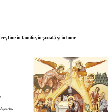
eştine în familie, în şcoală şi în lume
e
departe,