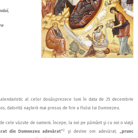
ului,
re
calendaristic al celor douăsprezece luni în data de 25 decembrie
s, datorită naşterii mai presus de fire a Fiului lui Dumnezeu.
de cele văzute de oameni, începe, la noi pe pământ şi cu noi o viaţă
2
rat din Dumnezeu adevărat”
şi devine om adevărat,
„prunc