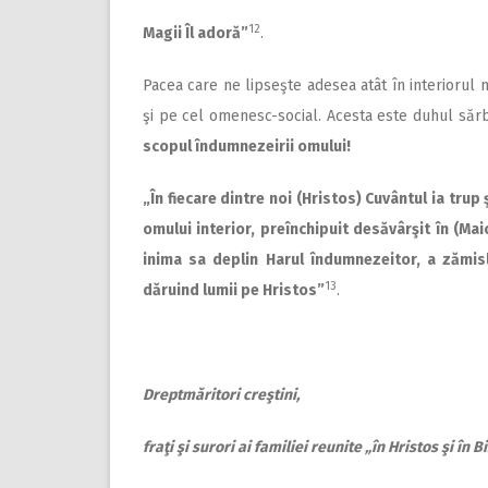
12
Magii Îl adoră”
.
Pacea care ne lipseşte adesea atât în interiorul no
şi pe cel omenesc-social. Acesta este duhul sărb
scopul îndumnezeirii omului!
„În fiecare dintre noi (Hristos) Cuvântul ia trup
omului interior, preînchipuit desăvârşit în (Mai
inima sa deplin Harul îndumnezeitor, a zămisl
13
dăruind lumii pe Hristos”
.
Dreptmăritori creştini,
fraţi şi surori ai familiei reunite „în Hristos şi în B