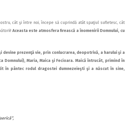
stru, cât şi între noi, începe să cuprindă atât spaţiul sufletesc, cât
ătorii!
Aceasta este atmosfera firească a înomenirii Domnului, cu
 şi devine prezenţă vie, prin conlucrarea, deopotrivă, a harului şi a
ca Domnului), Maria, Maica şi Fecioara. Maică întrucât, primind în
it în pântec rodul dragostei dumnezeieşti şi a născut în sine,
iserică”,