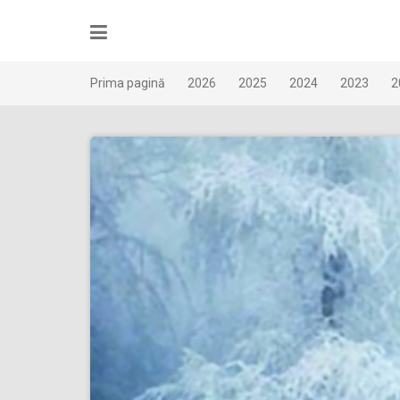
Skip
to
content
Prima pagină
2026
2025
2024
2023
2