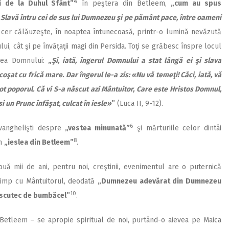
4
i de la Duhul Sfânt”
în peştera din Betleem,
„cum au spus
„
Slavă întru cei de sus lui Dumnezeu şi pe pământ pace, între oameni
 cer călăuzeşte, în noaptea întunecoasă, printr-o lumină nevăzută
ui, cât şi pe învăţaţii magi din Persida. Toţi se grăbesc înspre locul
rea Domnului:
„
Şi, iată, îngerul Domnului a stat lângă ei şi slava
coşat cu frică mare. Dar îngerul le-a zis: «Nu vă temeţi! Căci, iată, vă
ot poporul. Că vi S-a născut azi Mântuitor, Care este Hristos Domnul,
si un Prunc înfăşat, culcat în iesle»
”
(Luca II, 9-12).
6
Evanghelişti despre
„vestea minunată”
şi mărturiile celor dintâi
8
în
„ieslea din Betleem”
.
uă mii de ani, pentru noi, creştinii, evenimentul are o puternică
 timp cu Mântuitorul, deodată
„Dumnezeu adevărat din Dumnezeu
10
în scutec de bumbăcel”
.
etleem – se apropie spiritual de noi, purtând-o aievea pe Maica