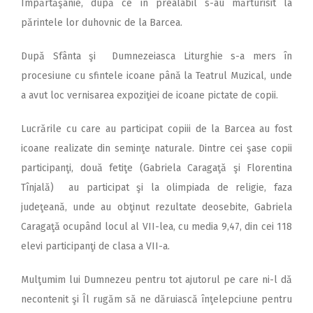
Împărtăşanie, după ce în prealabil s-au mărturisit la
părintele lor duhovnic de la Barcea.
După Sfânta şi Dumnezeiasca Liturghie s-a mers în
procesiune cu sfintele icoane până la Teatrul Muzical, unde
a avut loc vernisarea expoziţiei de icoane pictate de copii.
Lucrările cu care au participat copiii de la Barcea au fost
icoane realizate din seminţe naturale. Dintre cei şase copii
participanţi, două fetiţe (Gabriela Caragaţă şi Florentina
Tînjală) au participat şi la olimpiada de religie, faza
judeţeană, unde au obţinut rezultate deosebite, Gabriela
Caragaţă ocupând locul al VII-lea, cu media 9,47, din cei 118
elevi participanţi de clasa a VII-a.
Mulţumim lui Dumnezeu pentru tot ajutorul pe care ni-l dă
necontenit şi Îl rugăm să ne dăruiască înţelepciune pentru