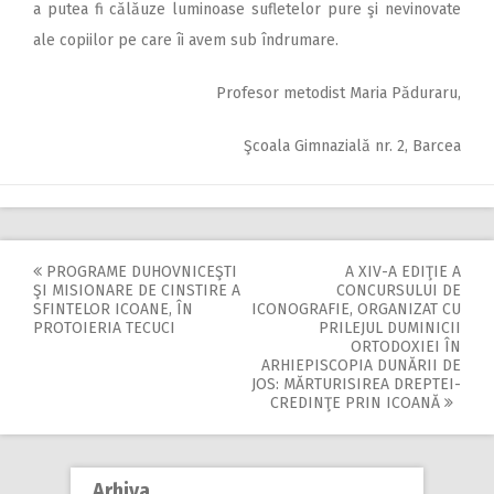
a putea fi călăuze luminoase sufletelor pure şi nevinovate
ale copiilor pe care îi avem sub îndrumare.
Profesor metodist Maria Păduraru,
Şcoala Gimnazială nr. 2, Barcea
PROGRAME DUHOVNICEŞTI
A XIV-A EDIŢIE A
Post
ŞI MISIONARE DE CINSTIRE A
CONCURSULUI DE
SFINTELOR ICOANE, ÎN
ICONOGRAFIE, ORGANIZAT CU
navigation
PROTOIERIA TECUCI
PRILEJUL DUMINICII
ORTODOXIEI ÎN
ARHIEPISCOPIA DUNĂRII DE
JOS: MĂRTURISIREA DREPTEI-
CREDINŢE PRIN ICOANĂ
Arhiva