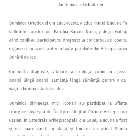
din Duminica Ortodoxiei
Duminica Ortodoxiei din anul acesta a adus multă bucurie în
sufletele copiilor din Parohia Barcea Nouă, judeţul Galaţi,
când copiii au participat cu dragoste la concursul de icoane,
organizat cu acest prilej în toate parohiile din Arhiepiscopia
Dunării de Jos.
Cu multă dragoste, răbdare şi credinţă, copiii au aşezat
boabă lângă boabă, sămânţă lângă sămânţă, pentru a da
viaţă chipului sfântului ales.
Duminică dimineaţa, micii iconari au participat la Sfânta
Liturghie săvârşită de Înaltpreasfinţitul Părinte Arhiepiscop
Casian, în Catedrala Arhiepiscopală din Galaţi. Bucuria a fost
şi mai mare când, cu sfială şi bucurie au primit Sfânta