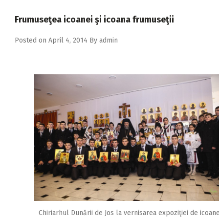
2018
Frumuseţea icoanei şi icoana frumuseţii
2017
Posted on
April 4, 2014
By
admin
2016
2015
2014
2013
2012
2011
2010
2009
Chiriarhul Dunării de Jos la vernisarea expoziţiei de icoan