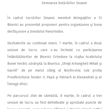
Semnarea hotărârilor Sinaxei
În cadrul lucrărilor Sinaxei, membrii delegaţiilor a 13
Biserici au prezentat propuneri pentru organizarea şi buna
desfăşurare a Sinodului Panortodox.
Dezbaterile au continuat vineri, 7 martie, în cadrul a două
sesiuni de lucru, care s-au încheiat cu participarea
Întâistătătorilor de Biserici Ortodoxe la slujba Acatistului
Bunei Vestiri, săvârşită la Biserica „Sfinţii Arhangheli Mihail şi
Gavriil“ de pe malul stâng al Bosforului, sub protia
Preafericitului Teodor II, Papă şi Patriarh al Alexandriei şi al
Întregii Africi.
Pe parcursul zilei de sâmbătă, 8 martie, în cadrul a trei
sesiuni de lucru, au fost definitivate şi aprobate puncte de