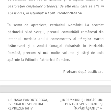
pastoraţiei creştinilor ortodocşi de alte etnii care se află în
acest oraş, în Istanbul”
a spus Preafericirea Sa.
În semn de apreciere, Patriarhul României i-a acordat
părintelui Vlad Sergiu, preotul comunităţii româneşti din
Istanbul, medalia Anului comemorativ al Sfinţilor Martiri
Brâncoveni şi a Anului Omagial Euharistic în Patriarhia
Română, precum şi mai multe volume şi cărţi de cult
apărute la Editurile Patriarhiei Române.
Preluare după basilica.ro
SINAXA PANORTODOXĂ,
,,ÎNDEMNURI ŞI RUGĂCIUNI
Post
EVENIMENT SPIRITUAL
PENTRU SPOVEDANIE ŞI
REPREZENTATIV
ÎMPĂRTĂŞANIE”