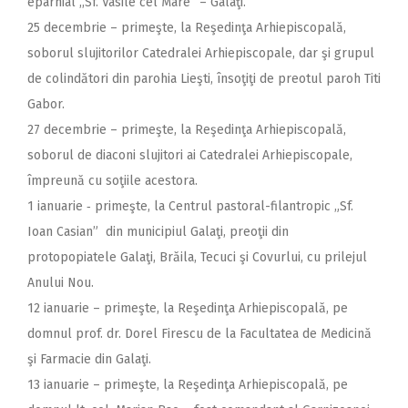
eparhial ,,Sf. Vasile cel Mare” – Galaţi.
25 decembrie – primeşte, la Reşedinţa Arhiepiscopală,
soborul slujitorilor Catedralei Arhiepiscopale, dar şi grupul
de colindători din parohia Lieşti, însoţiţi de preotul paroh Titi
Gabor.
27 decembrie – primeşte, la Reşedinţa Arhiepiscopală,
soborul de diaconi slujitori ai Catedralei Arhiepiscopale,
împreună cu soţiile acestora.
1 ianuarie ‑ primeşte, la Centrul pastoral-filantropic „Sf.
Ioan Casian” din municipiul Galaţi, preoţii din
protopopiatele Galaţi, Brăila, Tecuci şi Covurlui, cu prilejul
Anului Nou.
12 ianuarie – primeşte, la Reşedinţa Arhiepiscopală, pe
domnul prof. dr. Dorel Firescu de la Facultatea de Medicină
şi Farmacie din Galaţi.
13 ianuarie – primeşte, la Reşedinţa Arhiepiscopală, pe