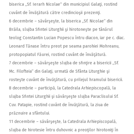
biserica „Sf. Ierarh Nicolae“ din municipiul Galaţi, rostind
cuvânt de învăţătură către credincioşii prezenţi.
6 decembrie – săvârşeşte, la biserica ,,Sf. Nicolae” din
Brăila, slujba Sfintei Liturghii şi hirotoneşte pe tânărul
teolog Constantin Lucian Popescu întru diacon, iar pe c. diac.
Leonard Tănase întru preot pe seama parohiei Mohreanu,
protopopiatul Făurei, rostind cuvânt de învăţătură.
7 decembrie – săvârşeşte slujba de sfinţire a bisericii ,,Sf.
Mc. Filofteia” din Galaţi, urmată de Sfânta Liturghie şi
rosteşte cuvânt de învăţătură, cu prilejul hramului bisericii.
8 decembrie – participă, la Catedrala Arhiepiscopală, la
slujba Sfintei Liturghii şi săvârşeşte slujba Paraclisului Sf.
Cuv. Patapie, rostind cuvânt de învăţătură, la ziua de
prăznuire a sfântului.
11 decembrie – săvârşeşte, la Catedrala Arhiepiscopală,
slujba de hirotesie întru duhovnic a preoţilor hirotoniţi în