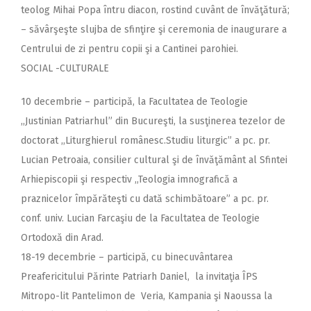
teolog Mihai Popa întru diacon, rostind cuvânt de învăţătură;
– săvârşeşte slujba de sfinţire şi ceremonia de inaugurare a
Centrului de zi pentru copii şi a Cantinei parohiei.
SOCIAL -CULTURALE
10 decembrie – participă, la Facultatea de Teologie
,,Justinian Patriarhul” din Bucureşti, la susţinerea tezelor de
doctorat ,,Liturghierul românesc.Studiu liturgic” a pc. pr.
Lucian Petroaia, consilier cultural şi de învăţământ al Sfintei
Arhiepiscopii şi respectiv ,,Teologia imnografică a
praznicelor împărăteşti cu dată schimbătoare” a pc. pr.
conf. univ. Lucian Farcaşiu de la Facultatea de Teologie
Ortodoxă din Arad.
18-19 decembrie – participă, cu binecuvântarea
Preafericitului Părinte Patriarh Daniel, la invitaţia ÎPS
Mitropo-lit Pantelimon de Veria, Kampania şi Naoussa la