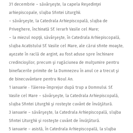
31 decembrie – săvârşeşte, la capela Reşedinţei
arhiepiscopale, slujba Sfintei Liturghii.
– săvârşeşte, la Catedrala Arhiepiscopală, slujba de
Priveghere, închinată Sf. Ierarh Vasile cel Mare;
– la miezul nopţii, săvârşeşte, în Catedrala Arhiepiscopală,
slujba Acatistului Sf. Vasile cel Mare, ale cărui sfinte moaşte,
aşezate în raclă de argint, au fost aduse spre închinare
credincioşilor, precum şi rugăciunea de mulţumire pentru
binefacerile primite de la Dumnezeu în anul ce a trecut şi
de binecuvântare pentru Noul An.
1 ianuarie ‑ Tăierea-împrejur după trup a Domnului. Sf.
Vasile cel Mare – săvârşeşte, la Catedrala Arhiepis­copală,
slujba Sfintei Liturghii şi rosteşte cuvânt de învăţătură.
3 ianuarie – săvârşeşte, la Catedrala Arhiepis­copală, slujba
Sfintei Liturghii şi rosteşte cuvânt de învăţătură.
5 ianuarie – asistă, în Catedrala Arhiepiscopală, la slujba