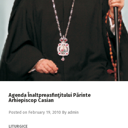
2018
2017
2016
2015
2014
2013
2012
2011
2010
Agenda Înaltpreasfinţitului Părinte
2009
Arhiepiscop Casian
Posted on
February 19, 2010
By
admin
LITURGICE