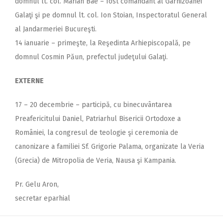
domnul lt. col. Marian Bae – fost comandant al Garnizoanei
Galaţi şi pe domnul lt. col. Ion Stoian, Inspectoratul General
al Jandarmeriei Bucureşti.
14 ianuarie – primeşte, la Reşedinta Arhiepiscopală, pe
domnul Cosmin Păun, prefectul judeţului Galaţi.
EXTERNE
17 – 20 decembrie – participă, cu binecuvântarea
Preafericitului Daniel, Patriarhul Bisericii Ortodoxe a
României, la congresul de teologie şi ceremonia de
canonizare a familiei Sf. Grigorie Palama, organizate la Veria
(Grecia) de Mitropolia de Veria, Nausa şi Kampania.
Pr. Gelu Aron,
secretar eparhial