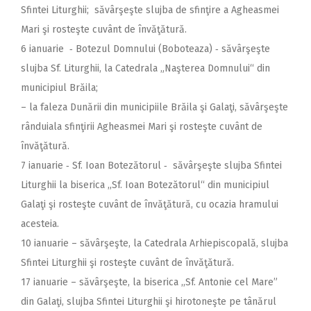
Sfintei Liturghii; săvârşeşte slujba de sfinţire a Agheasmei
Mari şi rosteşte cuvânt de învăţătură.
6 ianuarie ‑ Botezul Domnului (Boboteaza) ‑ săvârşeşte
slujba Sf. Liturghii, la Catedrala „Naşterea Domnului“ din
municipiul Brăila;
– la faleza Dunării din municipiile Brăila şi Galaţi, săvârşeşte
rânduiala sfinţirii Agheasmei Mari şi rosteşte cuvânt de
învăţătură.
7 ianuarie ‑ Sf. Ioan Botezătorul ‑ săvârşeşte slujba Sfintei
Liturghii la biserica ,,Sf. Ioan Botezătorul“ din municipiul
Galaţi şi rosteşte cuvânt de învăţătură, cu ocazia hramului
acesteia.
10 ianuarie – săvârşeşte, la Catedrala Arhiepis­copală, slujba
Sfintei Liturghii şi rosteşte cuvânt de învăţătură.
17 ianuarie – săvârşeşte, la biserica ,,Sf. Antonie cel Mare”
din Galaţi, slujba Sfintei Liturghii şi hirotoneşte pe tânărul