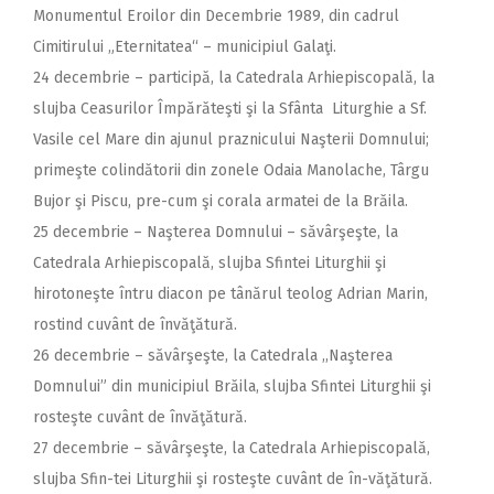
Monumentul Eroilor din Decembrie 1989, din cadrul
Cimitirului „Eternitatea“ – municipiul Galaţi.
24 decembrie – participă, la Catedrala Arhiepiscopală, la
slujba Ceasurilor Împărăteşti şi la Sfânta Liturghie a Sf.
Vasile cel Mare din ajunul praznicului Naşterii Domnului;
primeşte colindătorii din zonele Odaia Manolache, Târgu
Bujor şi Piscu, pre-cum şi corala armatei de la Brăila.
25 decembrie – Naşterea Domnului – săvârşeşte, la
Catedrala Arhiepiscopală, slujba Sfintei Liturghii şi
hirotoneşte întru diacon pe tânărul teolog Adrian Marin,
rostind cuvânt de învăţătură.
26 decembrie – săvârşeşte, la Catedrala ,,Naşterea
Domnului” din municipiul Brăila, slujba Sfintei Liturghii şi
rosteşte cuvânt de învăţătură.
27 decembrie – săvârşeşte, la Catedrala Arhiepiscopală,
slujba Sfin-tei Liturghii şi rosteşte cuvânt de în-văţătură.