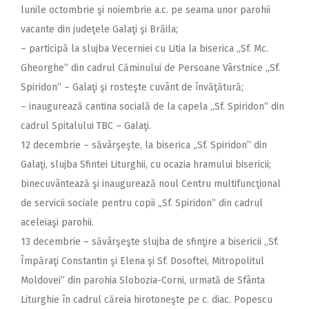
lunile octombrie şi noiembrie a.c. pe seama unor parohii
vacante din judeţele Galaţi şi Brăila;
– participă la slujba Vecerniei cu Litia la biserica ,,Sf. Mc.
Gheorghe” din cadrul Căminului de Persoane Vârstnice ,,Sf.
Spiridon” – Galaţi şi rosteşte cuvânt de învăţătură;
– inaugurează cantina socială de la capela ,,Sf. Spiridon” din
cadrul Spitalului TBC – Galaţi.
12 decembrie – săvârşeşte, la biserica ,,Sf. Spiridon” din
Galaţi, slujba Sfintei Liturghii, cu ocazia hramului bisericii;
binecuvântează şi inaugurează noul Centru multifuncţional
de servicii sociale pentru copii „Sf. Spiridon” din cadrul
aceleiaşi parohii.
13 decembrie – săvârşeşte slujba de sfinţire a bisericii ,,Sf.
Împăraţi Constantin şi Elena şi Sf. Dosoftei, Mitropolitul
Moldovei” din parohia Slobozia-Corni, urmată de Sfânta
Liturghie în cadrul căreia hirotoneşte pe c. diac. Popescu