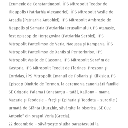
Ecumenic de Constantinopol, ÎPS Mitropolit Teodor de
Ilioupolis (Patriarhia Alexandriei), ÎPS Mitropolit Vasile de
Arcadia (Patriarhia Antiohiei), ÎPS Mitropolit Ambrozie de
Neapolis şi Samaria (Patriarhia Ierusalimului), PS Atanasie,
fost episcop de Herţegovina (Patriarhia Serbiei), ÎPS
Mitropolit Pantelimon de Veria, Naoussa şi Kampania, ÎPS
Mitropolit Pantelimon de Xantis şi Periteriorion, ÎPS
Mitropolit Vasile de Elassona, ÎPS Mitropolit Serafim de
Kastoria, ÎPS Mitropolit Teoclit de Florines, Prespon şi
Eordaias, ÎPS Mitropolit Emanuil de Polianis şi Kilkisiou, PS
Episcop Dimitrie de Termon, la ceremonia canonizării familiei
Sf. Grigorie Palama (Konstanţiu – tatăl, Kallony – mama,
Macarie şi Teodosie – fraţii şi Epiharia şi Teodota – surorile )
urmată de Sfânta Liturghie, săvârşite la biserica „Sf. Cuv.
Antonie“ din oraşul Veria (Grecia).
22 decembrie – săvârşeşte slujba parastasului la