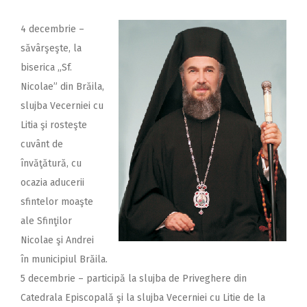
4 decembrie –
săvârşeşte, la
biserica ,,Sf.
Nicolae” din Brăila,
slujba Vecerniei cu
Litia şi rosteşte
cuvânt de
învăţătură, cu
ocazia aducerii
sfintelor moaşte
ale Sfinţilor
Nicolae şi Andrei
în municipiul Brăila.
5 decembrie – participă la slujba de Priveghere din
Catedrala Episcopală şi la slujba Vecerniei cu Litie de la