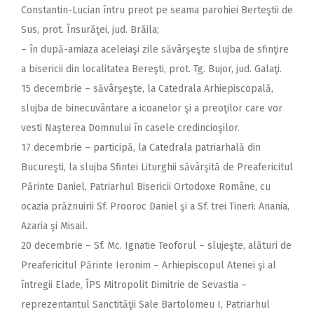
Constantin-Lucian întru preot pe seama parohiei Berteştii de
Sus, prot. Însurăţei, jud. Brăila;
– în după-amiaza aceleiaşi zile săvârşeşte slujba de sfinţire
a bisericii din localitatea Bereşti, prot. Tg. Bujor, jud. Galaţi.
15 decembrie – săvârşeşte, la Catedrala Arhiepiscopală,
slujba de binecuvântare a icoanelor şi a preoţilor care vor
vesti Naşterea Domnului în casele credincioşilor.
17 decembrie – participă, la Catedrala patriarhală din
Bucureşti, la slujba Sfintei Liturghii săvârşită de Preafericitul
Părinte Daniel, Patriarhul Bisericii Ortodoxe Române, cu
ocazia prăznuirii Sf. Prooroc Daniel şi a Sf. trei Tineri: Anania,
Azaria şi Misail.
20 decembrie – Sf. Mc. Ignatie Teoforul – slujeşte, alături de
Preafericitul Părinte Ieronim – Arhiepiscopul Atenei şi al
întregii Elade, ÎPS Mitropolit Dimitrie de Sevastia –
reprezentantul Sanctităţii Sale Bartolomeu I, Patriarhul