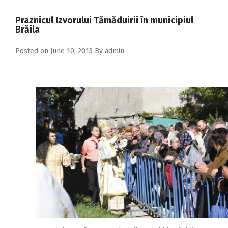
2018
Praznicul Izvorului Tămăduirii în municipiul
2017
Brăila
2016
Posted on
June 10, 2013
By
admin
2015
2014
2013
2012
2011
2010
2009