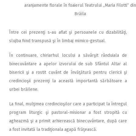
aranjamente florale în foaierul Teatrului ,,Maria Filotti” din
Brăila
Între cei prezenţi s-au aflat şi persoanele cu dizabilităţi,
slujba fiind transpusă şi în limbaj mimico-gestual.
În continuare, chiriarhul locului a săvârşit rânduiala de
binecuvântare a apelor izvorului de sub Sfântul Altar al
bisericii şi a rostit cuvânt de învăţătură pentru clericii şi
credincioşii prezenţi la această importantă sărbătoare a
urbei brăilene.
La final, mulţimea credincioşilor care a participat la întregul
program liturgic şi pastoral-misionar a fost stropită cu
agheazmă şi a primit arhierească binecuvântare, după care
a fost invitată la tradiţionala agapă frăţească.