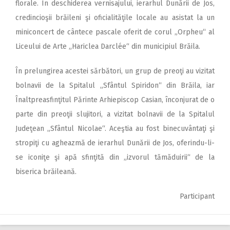
florale. În deschiderea vernisajului, ierarhul Dunării de Jos,
credincioşii brăileni şi oficialităţile locale au asistat la un
miniconcert de cântece pascale oferit de corul „Orpheu“ al
Liceului de Arte „Hariclea Darclée“ din municipiul Brăila.
În prelungirea acestei sărbători, un grup de preoţi au vizitat
bolnavii de la Spitalul „Sfântul Spiridon“ din Brăila, iar
Înaltpreasfinţitul Părinte Arhiepiscop Casian, înconjurat de o
parte din preoţii slujitori, a vizitat bolnavii de la Spitalul
Judeţean „Sfântul Nicolae“. Aceştia au fost binecuvântaţi şi
stropiţi cu agheazmă de ierarhul Dunării de Jos, oferindu-li-
se iconiţe şi apă sfinţită din „izvorul tămăduirii“ de la
biserica brăileană.
Participant