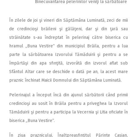
Binecuvântarea pelerinilor veniţi la sărbătoare
În zilele de joi şi vineri din Săptămâna Luminată, zeci de mii
de credincioşi brăileni şi gălăţeni, dar şi din ţară sau
străinătate s-au îndreptat în pelerinaj către biserica cu
hramul „Buna Vestire“ din municipiul Brăila, pentru a lua
parte la sărbătoarea Izvorului Tămăduirii şi pentru a se
împărtăşi din apa sfinţită, izvorâtă din izvorul aflat sub
Sfântul Altar care se deschide o dată pe an, la acest mare
praznic închinat Maicii Domnului din Săptămâna Luminată.
Pelerinajul a început încă din ajunul sărbătorii când primii
credincioşi au sosit în Brăila pentru a priveghea la Izvorul
Tămăduirii şi pentru a participa la Vecernia şi Litia oficiate în
biserica „Buna Vestire“.
În ziua praznicului, Înaltpreasfinţitul Părinte Casian,