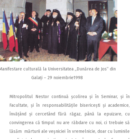
Manifestare culturală la Universitatea „Dunărea de Jos” din
Galați – 29 noiembrie1998
Mitropolitul Nestor continuă școlirea și în Seminar, și în
Facultate, și în responsabilitățile bisericești și academice,
învă­țând și cercetând fără răgaz, până la epuizare, cu
convingerea că timpul nu are răbdare cu noi, ci trebuie să
lăsăm mărturii ale veșniciei în vremelnicie, doar cu luminile