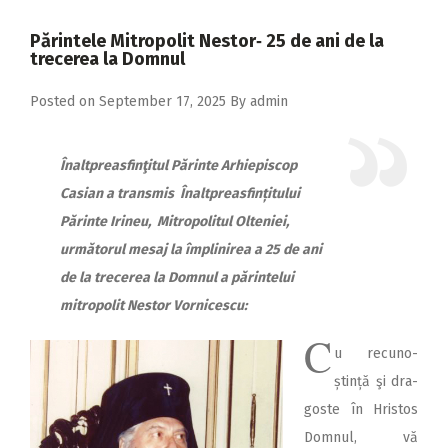
2018
Părintele Mitropolit Nestor‑ 25 de ani de la
2017
trecerea la Domnul
2016
Posted on
September 17, 2025
By
admin
2015
2014
Înaltpreasfinţitul Părinte Arhiepiscop
Casian a transmis Înaltpreasfințitului
2013
Părinte Irineu, Mitropolitul Olteniei,
2012
următorul mesaj la împlinirea a 25 de ani
2011
de la trecerea la Domnul a părintelui
2010
mitropolit Nestor Vornicescu:
C
2009
u recu­no­
ștință şi dra­­
goste în Hristos
Domnul, vă