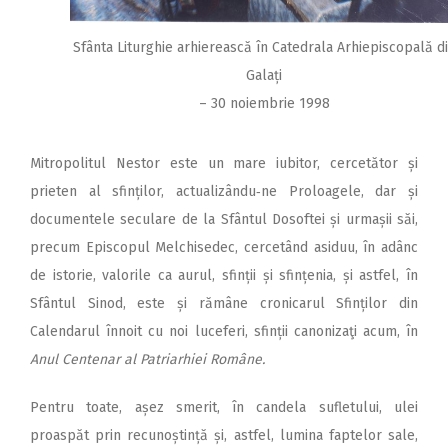
Sfânta Liturghie arhierească în Catedrala Arhiepiscopală d
Galați
– 30 noiembrie 1998
Mitropolitul Nestor este un mare iubitor, cercetător și
prieten al sfinților, actualizându‑ne Proloagele, dar și
documentele seculare de la Sfântul Dosoftei și urmașii săi,
precum Episcopul Melchisedec, cercetând asiduu, în adânc
de istorie, valorile ca aurul, sfinții și sfințenia, și astfel, în
Sfântul Sinod, este și rămâne cronicarul Sfinților din
Calendarul înnoit cu noi luceferi, sfinții canonizaţi acum, în
Anul Centenar al Patriarhiei Române.
Pentru toate, așez smerit, în candela sufletului, ulei
proaspăt prin recunoștință și, astfel, lumina faptelor sale,