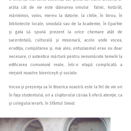
arăta cât de vie este dăinuirea omului falnic, hotărât,
mărinimos, voios, mereu la datorie, la chilie, în birou, în
bibliotecile locale, sinodală sau de la Academie, în Eparhie
și gata să spună prezent la orice chemare atât de
sacerdotală, culturală și misionară, acolo unde vocea,
erudiția, cumpătarea și, mai ales, entuziasmul erau nu doar
necesare, ci autentice mărturii pentru nenumărate temelii la
edificarea comuniunii reale, într‑o etapă complicată a
viețuirii noastre bisericești și sociale.
Vocea și prezența sa în Biserica noastră este la fel de vie ori
în fața studentului, ori a slujitorului căruia îi oferă atenție, ca
și colegului ierarh, în Sfântul Sinod.