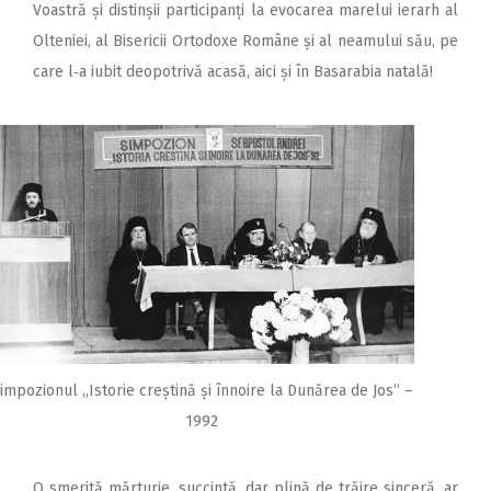
Voastră și distinșii participanți la evocarea marelui ierarh al
Olteniei, al Bisericii Ortodoxe Române și al neamului său, pe
care l‑a iubit deopotrivă acasă, aici și în Basarabia natală!
impozionul „Istorie creștină și înnoire la Dunărea de Jos“ –
1992
O smerită mărturie, succintă, dar plină de trăire sinceră, ar