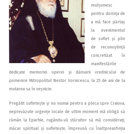
mulțumesc
pentru do­rința de
a mă face părtaș
la evenimentul
de suflet și plin
de recunoștință
concretizat în
manifestările
dedicate memoriei operei și dăinuirii vrednicului de
pomenire Mitropolitul Nestor Vornicescu, la 25 de ani de la
mutarea sa în veșnicie.
Pregătit sufletește și nu numai pentru a pleca spre Craiova,
neprevăzute urgențe locale de ultim moment mă obligă să
rămân la Eparhie, rugându‑vă stăruitor să mă considerați,
măcar spiritual și sufletește, împreună cu Înaltpreasfinția