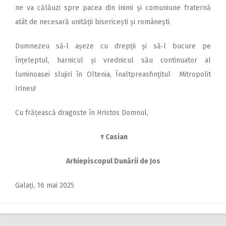
ne va călăuzi spre pacea din inimi și comuniune fraternă
atât de necesară unității bisericești și românești.
Dumnezeu să‑l așeze cu drepții și să‑l bucure pe
înțeleptul, harnicul și vrednicul său continuator al
luminoasei slujiri în Oltenia, Înaltpreasfințitul Mitropolit
Irineu!
Cu frățească dragoste în Hristos Domnul,
† Casian
Arhiepiscopul Dunării de Jos
Galați, 16 mai 2025