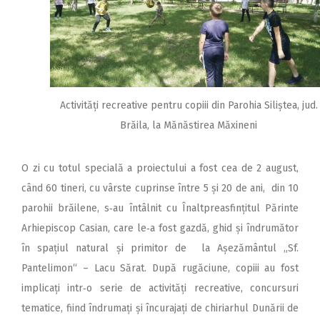
Activități recreative pentru copiii din Parohia Siliștea, jud.
Brăila, la Mănăstirea Măxineni
O zi cu totul specială a proiectului a fost cea de 2 august,
când 60 tineri, cu vârste cuprinse între 5 și 20 de ani, din 10
parohii brăilene, s‑au întâlnit cu Înaltpreasfințitul Părinte
Arhiepiscop Casian, care le‑a fost gazdă, ghid și îndrumător
în spațiul natural și primitor de la Așezământul „Sf.
Pantelimon“ – Lacu Sărat. După rugăciune, copiii au fost
implicați intr‑o serie de activități recreative, concursuri
tematice, fiind îndrumați și încurajați de chiriarhul Dunării de