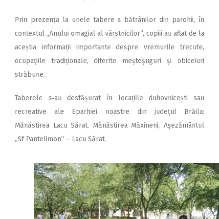
Prin prezența la unele tabere a bătrânilor din parohii, în
contextul ,,Anului omagial al vârstnicilor“, copiii au aflat de la
aceștia informații importante despre vremurile trecute,
ocupațiile tra­diționale, diferite meșteșuguri și obiceiuri
străbune.
Taberele s‑au desfășurat în locațiile duhovnicești sau
recreative ale Eparhiei noastre din județul Brăila:
Mănăstirea Lacu Sărat, Mănăstirea Măxineni, Așezământul
„Sf Pantelimon“ – Lacu Sărat.