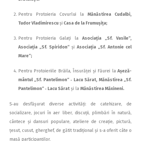
Pentru Protoieria Covurlui la
Mănăstirea Cudalbi,
Tudor Vladimirescu
și
Casa de la Frumușița;
Pentru Protoieria Galați la
Asociația „Sf. Vasile“,
Asociația „Sf. Spiridon“
și
Asociația „Sf. Antonie cel
Mare“;
Pentru Protoieriile Brăila, Însurăței și Făurei la
Așeză­
mântul „Sf. Pantelimon“ ‑ Lacu Sărat, Mănăstirea „Sf.
Pantelimon“ ‑ Lacu Sărat
și la
Mănăstirea Măxineni.
S‑au desfășurat diverse activi­tăți: de catehizare, de
socializare, jocuri în aer liber, discuții, plimbări în natură,
cântece și dansuri populare, ateliere de creație, pictură,
țesut, cusut, gherghef, de gătit tradițional și s‑a oferit câte o
masă participanților.