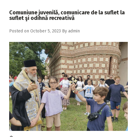
2018
Comuniune juvenilă, comunicare de la suflet la
2017
suflet şi odihnă recreativă
2016
Posted on
October 5, 2023
By
admin
2015
2014
2013
2012
2011
2010
2009