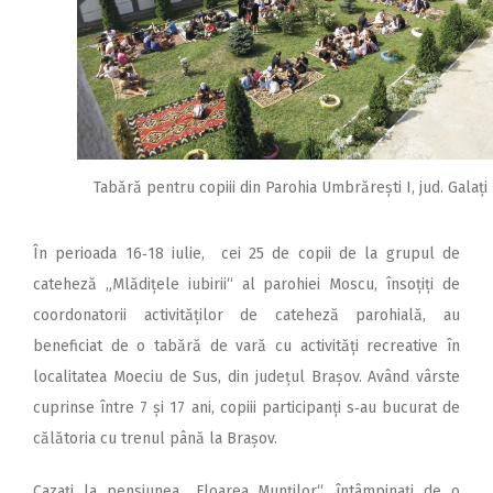
Tabără pentru copiii din Parohia Umbrărești I, jud. Galați
În perioada 16‑18 iulie, cei 25 de copii de la grupul de
cateheză „Mlădițele iubirii“ al parohiei Moscu, însoțiți de
coordonatorii activităților de cateheză parohială, au
beneficiat de o tabără de vară cu activități recreative în
localitatea Moeciu de Sus, din județul Brașov. Având vârste
cuprinse între 7 și 17 ani, copiii participanți s‑au bucurat de
călătoria cu trenul până la Brașov.
Cazați la pensiunea „Floarea Munților“, întâmpinați de o