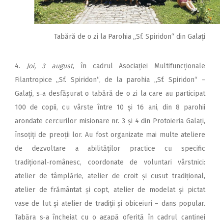
Tabără de o zi la Parohia „Sf. Spiridon“ din Galați
4.
Joi, 3 august
, în cadrul Asociației Multifuncționale
Filantropice „Sf. Spiridon“, de la parohia „Sf. Spiridon“ –
Galați, s‑a desfășurat o tabără de o zi la care au participat
100 de copii, cu vârste între 10 și 16 ani, din 8 parohii
arondate cercurilor misionare nr. 3 și 4 din Protoieria Galați,
însoțiți de preoții lor. Au fost organizate mai multe ateliere
de dezvoltare a abilităților practice cu specific
tradițional‑românesc, coordonate de voluntari vârstnici:
atelier de tâmplărie, atelier de croit și cusut tradițional,
atelier de frământat și copt, atelier de modelat și pictat
vase de lut și atelier de tradiții și obiceiuri – dans popular.
Tabăra s‑a încheiat cu o agapă oferită în cadrul cantinei