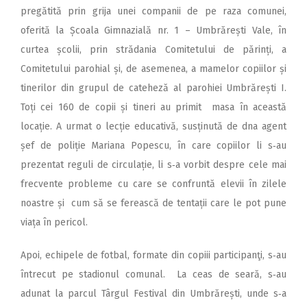
pregătită prin grija unei companii de pe raza comunei,
oferită la Școala Gimnazială nr. 1 – Umbrărești Vale, în
curtea școlii, prin strădania Comitetului de părinți, a
Comitetului parohial și, de asemenea, a mamelor copiilor și
tinerilor din grupul de cateheză al parohiei Umbrărești I.
Toți cei 160 de copii și tineri au primit masa în această
locație. A urmat o lecție educativă, susținută de dna agent
șef de poliție Mariana Popescu, în care copiilor li s‑au
prezentat reguli de circulație, li s‑a vorbit despre cele mai
frecvente probleme cu care se confruntă elevii în zilele
noastre și cum să se ferească de tentații care le pot pune
viața în pericol.
Apoi, echipele de fotbal, formate din copiii participanţi, s‑au
întrecut pe stadionul comunal. La ceas de seară, s‑au
adunat la parcul Târgul Festival din Umbrărești, unde s‑a