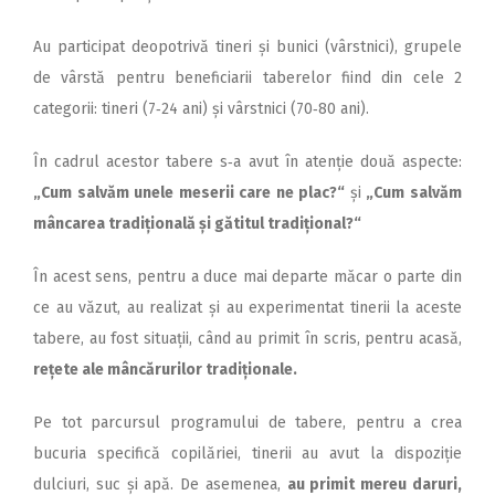
Au participat deopotrivă tineri și bunici (vârstnici), grupele
de vârstă pentru beneficiarii taberelor fiind din cele 2
categorii: tineri (7‑24 ani) și vârstnici (70‑80 ani).
În cadrul acestor tabere s‑a avut în atenție două aspecte:
„Cum salvăm unele meserii care ne plac?“
și
„Cum salvăm
mâncarea tradițională și gătitul tradițional?“
În acest sens, pentru a duce mai departe măcar o parte din
ce au văzut, au realizat și au experimentat tinerii la aceste
tabere, au fost situații, când au primit în scris, pentru acasă,
rețete ale mâncărurilor tradiționale.
Pe tot parcursul programului de tabere, pentru a crea
bucuria specifică copilăriei, tinerii au avut la dispoziție
dulciuri, suc și apă. De asemenea,
au primit mereu daruri,