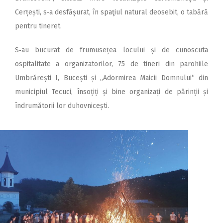
Cerțești, s‑a desfășurat, în spaţiul natural deosebit, o tabără
pentru tineret.
S‑au bucurat de frumusețea locului și de cunoscuta
ospitalitate a organizatorilor, 75 de tineri din parohiile
Umbră­rești I, Bucești și „Adormirea Maicii Domnului“ din
municipiul Tecuci, însoțiți și bine organizați de părinții și
îndrumătorii lor duhovnicești.