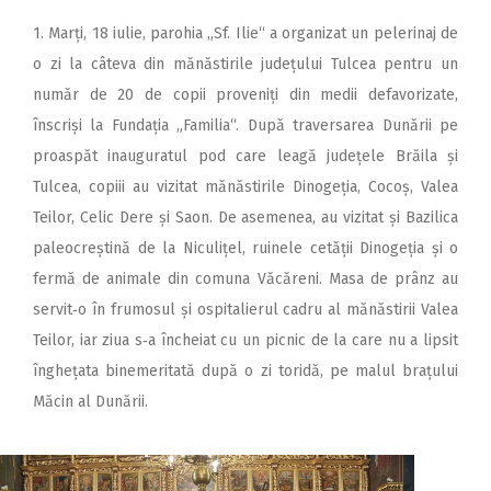
1. Marți, 18 iulie, parohia „Sf. Ilie“ a organizat un pelerinaj de
o zi la câteva din mănăstirile județului Tulcea pentru un
număr de 20 de copii proveniți din medii defavorizate,
înscriși la Fundația „Familia“. După traversarea Dunării pe
proaspăt inauguratul pod care leagă județele Brăila și
Tulcea, copiii au vizitat mănăstirile Dinogeția, Cocoș, Valea
Teilor, Celic Dere și Saon. De asemenea, au vizitat și Bazilica
paleocreștină de la Niculițel, ruinele cetății Dinogeția și o
fermă de animale din comuna Văcăreni. Masa de prânz au
servit‑o în frumosul și ospitalierul cadru al mănăstirii Valea
Teilor, iar ziua s‑a încheiat cu un picnic de la care nu a lipsit
înghețata binemeritată după o zi toridă, pe malul brațului
Măcin al Dunării.