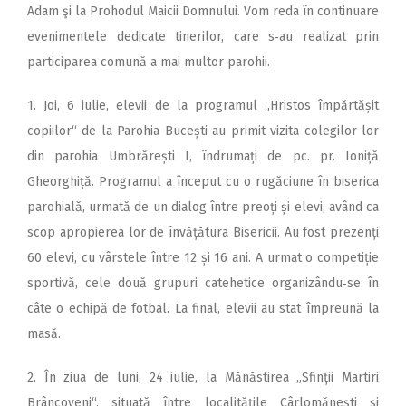
Adam şi la Prohodul Maicii Domnului. Vom reda în continuare
evenimentele dedicate tinerilor, care s‑au realizat prin
participarea comună a mai multor parohii.
1. Joi, 6 iulie, elevii de la programul „Hristos împărtășit
copiilor“ de la Parohia Bucești au primit vizita colegilor lor
din parohia Umbrărești I, îndrumați de pc. pr. Ioniță
Gheorghiță. Programul a început cu o rugăciune în biserica
parohială, urmată de un dialog între preoți și elevi, având ca
scop apropierea lor de învățătura Bisericii. Au fost prezenți
60 elevi, cu vârstele între 12 și 16 ani. A urmat o competiție
sportivă, cele două grupuri catehetice organizându‑se în
câte o echipă de fotbal. La final, elevii au stat împreună la
masă.
2. În ziua de luni, 24 iulie, la Mănăstirea „Sfinții Martiri
Brâncoveni“, situată între localitățile Cârlomănești și