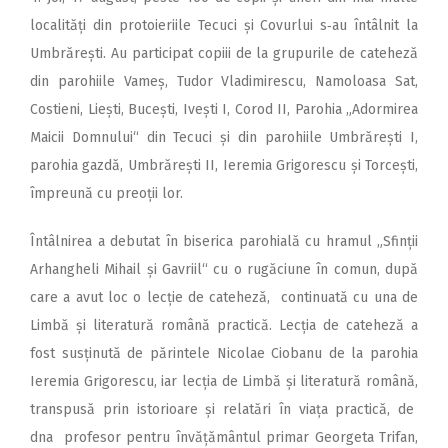
localități din protoieriile Tecuci și Covurlui s‑au întâlnit la
Umbrărești. Au participat copiii de la grupurile de cateheză
din parohiile Vameș, Tudor Vladimirescu, Namoloasa Sat,
Costieni, Liești, Bucești, Ivești I, Corod II, Parohia „Adormirea
Maicii Domnului“ din Tecuci și din parohiile Umbrărești I,
parohia gazdă, Umbrărești II, Ieremia Grigorescu și Torcești,
împreună cu preoții lor.
Întâlnirea a debutat în biserica parohială cu hramul „Sfinții
Arhangheli Mihail și Gavriil“ cu o rugăciune în comun, după
care a avut loc o lecție de cateheză, continuată cu una de
Limbă și literatură română practică. Lecția de cateheză a
fost susținută de părintele Nicolae Ciobanu de la parohia
Ieremia Grigorescu, iar lecția de Limbă și literatură română,
transpusă prin istorioare și relatări în viața practică, de
dna profesor pentru învățământul primar Georgeta Trifan,