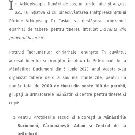
Î
n Arhiepiscopia Dunării de Jos, în lunile iulie și august
a.c., la inițiativa și cu binecuvântarea Înaltpreasfințitului
Părinte Arhiepiscop Dr. Casian, s‑a desfășurat programul
eparhial de tabere pentru tineret, intitulat „
Vacanța din
pridvorul bisericii
“.
Potrivid îndrumărilor chiriarhale, enunțate în cuvântul
adresat tinerilor și preoților însoțitori la Pelerinajul de la
Mănăstirea Buciumeni din 5 iunie 2023, anul acesta s‑au
organizat tabere de o zi sau mai multe zile, pentru un
număr total de
2000 de tineri din peste 100 de parohii
,
grupați la următoarele mănăstiri și centre pentru tineret și
copii:
Pentru Protoieriile Tecuci și Nicorești la
Mănăstirile
Buciumeni, Cârlomănești, Adam
și
Centrul de la
Brătulești
.