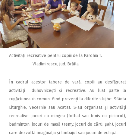
Activități recreative pentru copiii de la Parohia T.
Vladimirescu, jud. Brăila
În cadrul acestor tabere de vară, copiii au desfășurat
activități duhovnicești și recreative. Au luat parte la
rugăciunea în comun, fiind prezenți la diferite slujbe: Sfânta
Liturghie, Vecernie sau Acatist. S‑au organizat și activități
recreative: jocuri cu mingea (fotbal sau tenis cu piciorul),
badminton, jocuri de masă (remy, jocuri de cărți, șah), jocuri
care dezvoltă imaginația și limbajul sau jocuri de echipă.