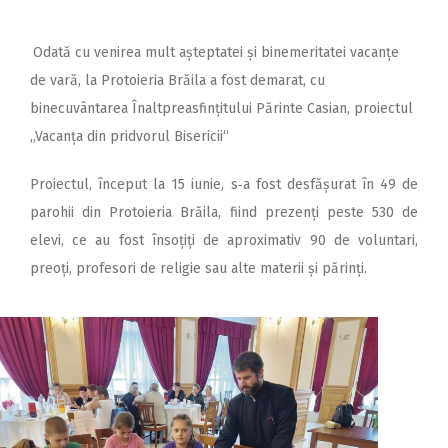
Odată cu venirea mult aștep­tatei și binemeritatei vacanțe
de vară, la Protoieria Brăila a fost demarat, cu
binecuvântarea Înaltpreasfințitului Părinte Casian, proiectul
,,Vacanța din pridvorul Bisericii“
Proiectul, început la 15 iunie, s‑a fost desfășurat în 49 de
parohii din Protoieria Brăila, fiind prezenți peste 530 de
elevi, ce au fost însoțiți de aproximativ 90 de voluntari,
preoți, profesori de religie sau alte materii și părinți.