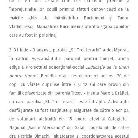
de zi. Au fost vizitate cele trei mănăstiri, precum și
împrejurimile lor, copiii primind sfaturi duhovnicești de la
maicile ghizi ale mănăstirilor Buciumeni și Tudor
Vladimirescu. Mănăstirea Buciumeni a oferit o agapă copiilor
care au fost în pelerinaj.
3. 31 iulie ‑ 3 august, parohia „Sf. Trei Ierarhi“ a desfășurat,
în cadrul Așezământului parohial pentru tineret, prima
ediţie a Proiectului educaţional‑social
„Educație de la tineri
pentru tineri!“
. Beneficiari ai acestui proiect au fost 20 de
copii cu vârste cuprinse între 7 şi 12 ani care provin din
familii defavorizate din parohia Titcov ‑ Insula Mare a Brăilei,
cu care parohia „Sf. Trei Ierarhi“ este înfrățită. Activitățile
desfășurate au fost susținute și asigurate de către o echipă
de voluntari, alcătuită din 15 tineri, elevi ai Colegiului
Național „Vasile Alecsandri“ din Galați, coordonați de către
dra Patricia Dimachi, inițiatoarea şi coordonatoarea acestui