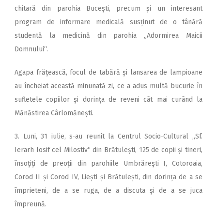
chitară din parohia Bucești, precum și un interesant
program de informare medicală susținut de o tânără
studentă la medicină din parohia „Adormirea Maicii
Domnului“.
Agapa frățească, focul de tabără și lansarea de lampioane
au încheiat această minunată zi, ce a adus multă bucurie în
sufletele copiilor și dorința de reveni cât mai curând la
Mănăstirea Cârlomănești.
3. Luni, 31 iulie, s‑au reunit la Centrul Socio‑Cultural „Sf.
Ierarh Iosif cel Milostiv“ din Brătulești, 125 de copii și tineri,
însoțiți de preoții din parohiile Umbrăreşti I, Cotoroaia,
Corod II și Corod IV, Liești și Brătulești, din dorința de a se
împrieteni, de a se ruga, de a discuta și de a se juca
împreună.