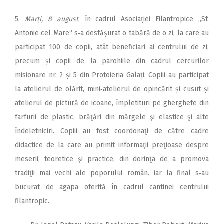
5.
Marți, 8 august
, în cadrul Asociației Filantropice „Sf.
Antonie cel Mare“ s‑a desfășurat o tabără de o zi, la care au
participat 100 de copii, atât beneficiari ai centrului de zi,
precum și copii de la parohiile din cadrul cercurilor
misionare nr. 2 și 5 din Protoieria Galați. Copiii au participat
la atelierul de olărit, mini‑atelierul de opincărit și cusut și
atelierul de pictură de icoane, împletituri pe gherghefe din
farfurii de plastic, brăţări din mărgele şi elastice şi alte
îndeletniciri. Copiii au fost coordonaţi de către cadre
didactice de la care au primit informaţii preţioase despre
meserii, teoretice şi practice, din dorinţa de a promova
tradiţii mai vechi ale poporului român. iar la final s‑au
bucurat de agapa oferită în cadrul cantinei centrului
filantropic.