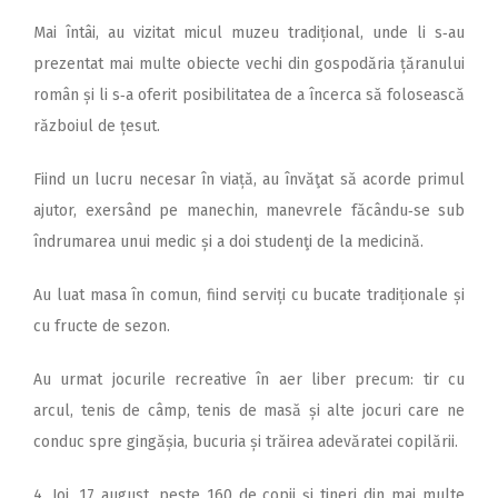
Mai întâi, au vizitat micul muzeu tradițional, unde li s‑au
prezentat mai multe obiecte vechi din gospodăria țăranului
român și li s‑a oferit posibilitatea de a încerca să folosească
războiul de țesut.
Fiind un lucru necesar în viață, au învăţat să acorde primul
ajutor, exersând pe manechin, manevrele făcându‑se sub
îndrumarea unui medic și a doi studenţi de la medicină.
Au luat masa în comun, fiind serviți cu bucate tradiționale și
cu fructe de sezon.
Au urmat jocurile recreative în aer liber precum: tir cu
arcul, tenis de câmp, tenis de masă și alte jocuri care ne
conduc spre gingășia, bucuria și trăirea adevăratei copilării.
4. Joi, 17 august, peste 160 de copii și tineri din mai multe