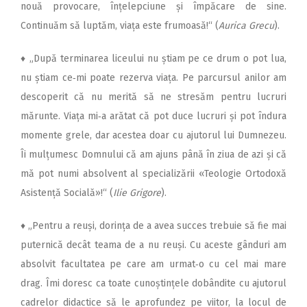
nouă provocare, înțelepciune și împăcare de sine.
Continuăm să luptăm, viața este frumoasă!“ (
Aurica Grecu
).
♦
„După terminarea liceului nu știam pe ce drum o pot lua,
nu știam ce‑mi poate rezerva viața. Pe parcursul anilor am
descoperit că nu merită să ne stresăm pentru lucruri
mărunte. Viața mi‑a arătat că pot duce lucruri și pot îndura
momente grele, dar acestea doar cu ajutorul lui Dumnezeu.
Îi mulțumesc Domnului că am ajuns până în ziua de azi și că
mă pot numi absolvent al specializării «Teologie Ortodoxă
Asistență Socială»!“ (
Ilie Grigore
).
♦
„Pentru a reuși, dorința de a avea succes trebuie să fie mai
puternică decât teama de a nu reuși. Cu aceste gânduri am
absolvit facultatea pe care am urmat‑o cu cel mai mare
drag. Îmi doresc ca toate cunoștințele dobândite cu ajutorul
cadrelor didactice să le aprofundez pe viitor, la locul de