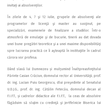
invitați ai absolvenților.
În zilele de 4, 7 şi 12 iulie, grupele de absolvenţi ale
programelor de licenţă şi master au susţinut, pe
specializări, examenele de finalizare a studiilor. Într‑o
atmosferă de emulaţie şi de bucurie, tinerii au dat dovada
unei bune pregătiri teoretice şi a unei maxime disponibilităţi
spre lucrarea practică ce îi aşteaptă în instituţiile în cadrul
cărora vor profesa.
Dând slavă lui Dumnezeu și mul­țumind Înaltpreasfinţitului
Pă­rinte Casian Crăciun, domnului rector al Universităţii, prof.
dr. ing. Lucian Puiu Georgescu, dlui preşedinte al Senatului
U.D.J.G., prof. dr. ing. Cătălin Fetecău, domnului decan al
F.I.F.T., și cadrelor didactice ale F.I.F.T., la ceas de absolvire
făgăduim să slujim cu credinţă şi jertfelnicie Biserica lui