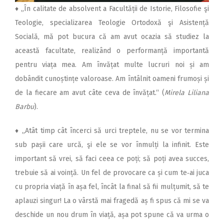
♦
„În calitate de absolvent a Facultății de Istorie, Filosofie şi
Teologie, specializarea Teologie Ortodoxă şi Asistență
Socială, mă pot bucura că am avut ocazia să studiez la
această facultate, realizând o performanță importantă
pentru viața mea. Am învățat multe lucruri noi și am
dobândit cunoștințe valoroase. Am întâlnit oameni frumoși și
de la fiecare am avut câte ceva de învățat.“ (
Mirela Liliana
Barbu
).
♦
„Atât timp cât încerci să urci treptele, nu se vor termina
sub pașii care urcă, şi ele se vor înmulți la infinit. Este
important să vrei, să faci ceea ce poți; să poți avea succes,
trebuie să ai voință. Un fel de provocare ca și cum te‑ai juca
cu propria viață în așa fel, încât la final să fii mulțumit, să te
aplauzi singur! La o vârstă mai fragedă aș fi spus că mi se va
deschide un nou drum în viață, așa pot spune că va urma o