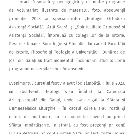
practică socială şi pedagogică şi cu multe programe
de voluntariat, ilustrate de materialul foto, absolvenţii
promoției 2023 ai specializărilor „Teologie Ortodoxă
Asistenţă Socială“, „Artă Sacră“ şi „Spiritualitate Ortodoxă şi
Asistenţă Socială“, împreună cu colegii lor de la Istorie,
Resurse Umane, Sociologie şi Filosofie din cadrul Facultății
de Istorie, Filosofie şi Teologie a Universității „Dunărea de
Jos“ din Galaţi au trăit momentul încununării studiilor, prin
programul uni­versitar specific absolvirii.
Evenimentul cur­sului festiv a avut loc sâmbătă, 1 iulie 2023,
iar ab­solvenții teologi s‑au întâlnit la Catedrala
Arhiepiscopală din Galați, unde s‑au rugat la Sfânta și
Dumnezeiasca Liturghie ‑ în cadrul căreia s‑au rostit şi
ectenii de mulţumire, iar la momentul cuvenit au primit
Sfânta Împărtăşanie. În strană au fost prezenți pr. conf.
Lucian Petroaia, pr. conf. Cristian Gagu, pr. lect. Costel Toma,