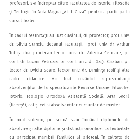
profesori, s‑a îndreptat către Facultatea de Istorie, Filosofie
şi Teologie în Aula Magna „Al. I. Cuza“, pentru a participa la
cursul festiv.
În cadrul fes­tivității au luat cuvântul, dl prorector, prof. univ.
dr. Silviu Stanciu, decanul Facultății, prof. univ. dr. Arthur
Tuluș, dna prodecan lector univ dr. Valerica Celmare, pr.
conf. dr. Lucian Petroaia, pr. conf. univ. dr. Gagu Cristian, pr.
lector dr. Ovidiu Soare, lector univ. dr. Luminița Iosif și alte
cadre didactice. Au luat cuvântul reprezentanții
absolvenților de la specializările Resurse Umane, Filosofie,
Istorie, Teologie Ortodoxă Asistență Socială, Arta Sacră
(licență), cât și cei ai absolvenților cursurilor de master.
În mod solemn, pe scenă s‑au înmânat diplomele de
absolvire și alte diplome și distincții onorifice. La festivitate
au participat membrii familiilor şi prieteni, în calitate de