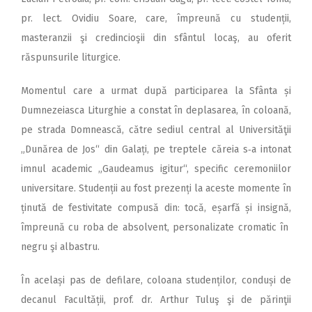
pr. lect. Ovidiu Soare, care, împreună cu studenții,
masteranzii şi credincioşii din sfântul locaş, au oferit
răspunsurile liturgice.
Momentul care a urmat după participarea la Sfânta și
Dumnezeiasca Liturghie a constat în deplasarea, în coloană,
pe strada Domnească, către sediul central al Universităţii
„Dunărea de Jos“ din Galați, pe treptele căreia s‑a intonat
imnul academic „Gaudeamus igitur“, specific ceremoniilor
universitare. Studenții au fost prezenți la aceste momente în
ținută de festivitate compusă din: tocă, eșarfă și insignă,
împreună cu roba de absolvent, personalizate cromatic în
negru şi albastru.
În același pas de defilare, coloana studenților, conduși de
decanul Facultății, prof. dr. Arthur Tuluş şi de părinţii