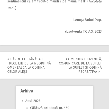
sentimentul că am făcut‑o mândră pe mama mea!“ (
Nicoleta
Radu
).
Lenuţa Buboi Pop,
absolventă T.O.A.S. 2023
PĂRINTELE TĂNĂSACHE
COMUNIUNE JUVENILĂ,
Post
TRECE LIN DE LA NEODIHNĂ
COMUNICARE DE LA SUFLET
OMENEASCĂ LA ODIHNA
LA SUFLET ŞI ODIHNĂ
navigation
CELOR ALEŞI
RECREATIVĂ
Arhiva
Anul 2026
Călăuză ortodoxă nr. 450