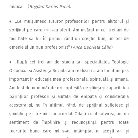
muncă. “ (
Bogdan Darius Pană
).
♦
„Le mulțumesc tuturor profesorilor pentru ajutorul și
sprijinul pe care mi l‑au oferit. Am învățat în cei trei ani de
facultate să fiu în primul rând un creştin bun, un om de
omenie și un bun profesionist“ (
Anca Gabriela Călin
).
♦
„După cei trei ani de studiu la specialitatea Teologie
Ortodoxă și Asistență Socială am realizat că am făcut un pas
important în educația mea profesională, spirituală și umană.
Am fost de nenumărate ori copleșită de știința și capacitatea
părinților profesori şi ajutată de empatia și considerația
acestora și, nu în ultimul rând, de sprijinul sufletesc şi
științific pe care mi l‑au acordat. Odată cu absolvirea, am un
sentiment de împlinire și recunoștință pentru toate
lucrurile bune care mi s‑au întâmplat în acești ani și