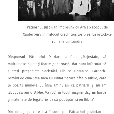
Patriarhul Justinian împreună cu Arhiepiscopul de
Canterbury în mijlocul credincioșilor bisericii ortodoxe
române din Londra
Răspunsul Părintelui Patriarh a fost: „Majestate, vă
mulțumesc. Sunteți foarte generoasă, dar sunt informat că
sunteți președinta Societății Biblice Britanice. Patriarhii
români de dinaintea mea au editat fiecare câte o Biblie, care
le poartă numele. Eu însă am 18 ani ca patriarh și nu am
izbutit să am o Biblie. Vă rog, în locul mașinii, dați‑mi hârtie
și materiale de legătorie, ca să pot tipări și eu Biblia“.
Din delegația care l-a însoțit pe Patriarhul Justinian la