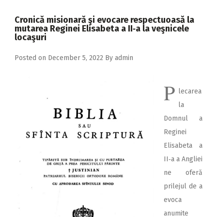
2018
Cronică misionară şi evocare respectuoasă la
2017
mutarea Reginei Elisabeta a II‑a la veşnicele
locaşuri
2016
Posted on
December 5, 2022
By
admin
2015
2014
P
lecarea
2013
la
2012
Domnul a
2011
Reginei
Elisabeta a
2010
II‑a a Angliei
2009
ne oferă
prilejul de a
evoca
anumite