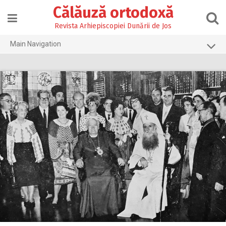
Skip
Călăuză ortodoxă
to
content
Revista Arhiepiscopiei Dunării de Jos
Main Navigation
Prima pagină
2026
2025
2024
2023
2022
2021
2020
2019