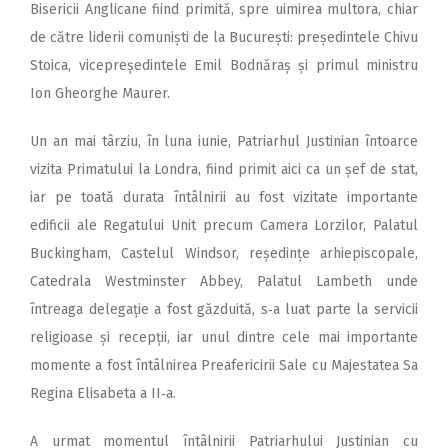
Bisericii Anglicane fiind primită, spre uimirea multora, chiar
de către liderii comuniști de la București: președintele Chivu
Stoica, vicepreședintele Emil Bodnăraș și primul ministru
Ion Gheorghe Maurer.
Un an mai târziu, în luna iunie, Patriarhul Justinian întoarce
vizita Primatului la Londra, fiind primit aici ca un șef de stat,
iar pe toată durata întâlnirii au fost vizitate importante
edificii ale Regatului Unit precum Camera Lorzilor, Palatul
Buckingham, Castelul Windsor, reședințe arhiepiscopale,
Catedrala Westminster Abbey, Palatul Lambeth unde
întreaga delegație a fost găzduită, s‑a luat parte la servicii
religioase și recepții, iar unul dintre cele mai importante
momente a fost întâlnirea Preafericirii Sale cu Majestatea Sa
Regina Elisabeta a II‑a.
A urmat momentul întâlnirii Patriarhului Justinian cu