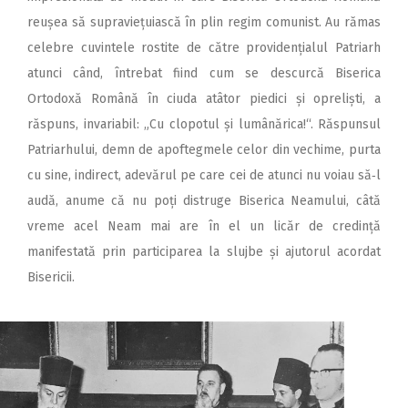
reușea să supraviețuiască în plin regim comunist. Au rămas
celebre cuvintele rostite de către providențialul Patriarh
atunci când, întrebat fiind cum se descurcă Biserica
Ortodoxă Română în ciuda atâtor piedici și opreliști, a
răspuns, invariabil: „Cu clopotul și lumânărica!“. Răspunsul
Patriarhului, demn de apoftegmele celor din vechime, purta
cu sine, indirect, adevărul pe care cei de atunci nu voiau să‑l
audă, anume că nu poți distruge Biserica Neamului, câtă
vreme acel Neam mai are în el un licăr de credință
manifestată prin participarea la slujbe și ajutorul acordat
Bisericii.