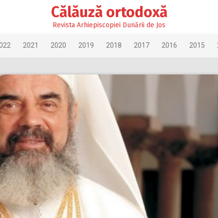
Călăuză ortodoxă
Revista Arhiepiscopiei Dunării de Jos
022
2021
2020
2019
2018
2017
2016
2015