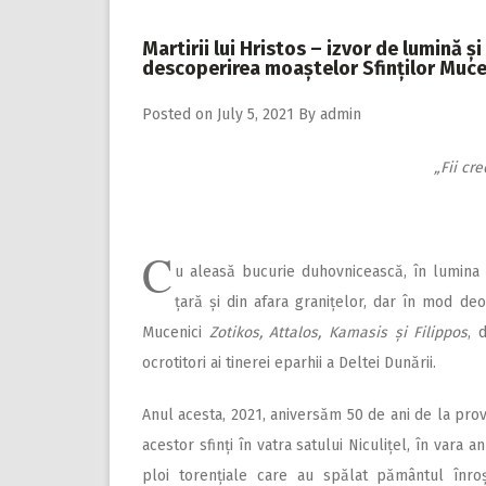
Martirii lui Hristos – izvor de lumină ș
descoperirea moaștelor Sfinților Mucen
Posted on
July 5, 2021
By
admin
„Fii cr
C
u aleasă bucurie duhovnicească, în lumina p
țară și din afara granițelor, dar în mod deo
Mucenici
Zotikos, Attalos, Kamasis și Filippos
, 
ocrotitori ai tinerei eparhii a Deltei Dunării.
Anul acesta, 2021, aniversăm 50 de ani de la pro­
acestor sfinți în vatra satului Ni­culițel, în vara 
ploi torențiale care au spălat pământul înro