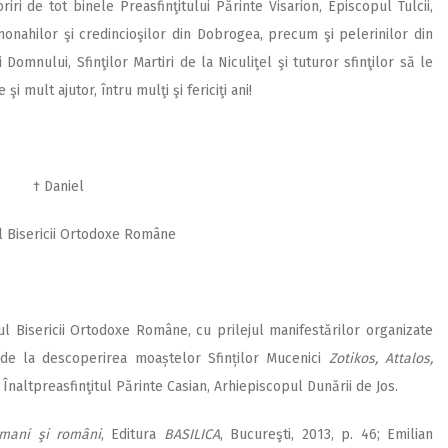
iri de tot binele Preasfinţitului Părinte Visarion, Episcopul Tulcii,
, monahilor şi credincioşilor din Dobrogea, precum şi pelerinilor din
Domnului, Sfinţilor Martiri de la Niculiţel şi tuturor sfinţilor să le
i mult ajutor, întru mulţi şi fericiţi ani!
† Daniel
l Bisericii Ortodoxe Române
hul Bisericii Ortodoxe Române, cu prilejul manifestărilor organizate
 de la descoperirea moaștelor Sfinților Mucenici
Zotikos, Attalos,
 de Înaltpreasfinţitul Părinte Casian, Arhiepiscopul Dunării de Jos.
omani şi români
, Editura
BASILICA
, Bucureşti, 2013, p. 46; Emilian