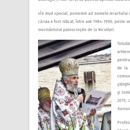
vÎn mod special, pomenim azi numele ierarhului Ant
căruia a fost ridicat, între anii 1984‑1990, peste ve
mormântului paleocreștin de la Niculițel.
Totod
arhier
pentru
de la 
comuni
ştiinţi
şi lumi
2015, 
Kamasi
Profes