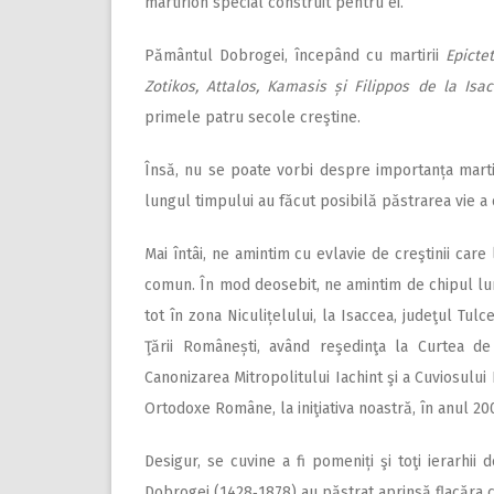
martirion special construit pentru ei.
Pământul Dobrogei, începând cu martirii
Epicte
Zotikos, Attalos, Kamasis și Filippos
de la Isac
primele patru secole creştine.
Însă, nu se poate vorbi despre importanța martir
lungul timpului au făcut posibilă păstrarea vie a ci
Mai întâi, ne amintim cu e­vlavie de creştinii care
comun. În mod deosebit, ne amintim de chipul lumi
tot în zona Niculițelului, la Isaccea, judeţul Tulc
Ţării Românești, având reşedinţa la Curtea de
Canonizarea Mitropolitului Iachint şi a Cuviosului 
Ortodoxe Române, la iniţiativa noastră, în anul 20
Desigur, se cuvine a fi po­meniți şi toţi ierarhi
Dobrogei (1428‑1878) au păstrat aprinsă flacăra cre