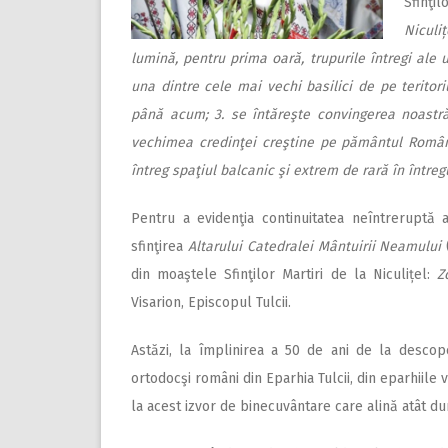
Sfinţi
Niculiț
lumină, pentru prima oară, trupurile întregi ale 
una dintre cele mai vechi basilici de pe teritor
până acum; 3. se întăreşte convingerea noastră 
vechimea credinţei creştine pe pământul Români
întreg spaţiul balcanic şi extrem de rară în într
Pentru a evidenţia continuitatea neîntreruptă a
sfinţirea
Altarului
Catedralei Mântuirii Neamului
(
din moaştele Sfinţilor Martiri de la Niculițel:
Zo
Visarion, Episcopul Tulcii.
Astăzi, la împlinirea a 50 de ani de la descoper
ortodocşi ro­mâni din Eparhia Tulcii, din eparhiile 
la acest izvor de bi­necuvântare care alină atât dur