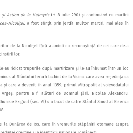
t și Astion de la Halmyris
(† 8 iulie 290) şi continuând cu martirii
cea‑Niculițel
, a fost sfinţit prin jertfa multor martiri, mai ales în
ilor de la Niculiţel fără a aminti cu recunoştinţă de cei care de‑a
nstirii lor.
 le‑au ridicat trupurile după martirizare și le‑au înhumat într‑un loc
nos al Sfântului Ierarh Iachint de la Vicina, care avea reședința sa
ea şi care a devenit, în anul 1359, primul Mitropolit al voievodatului
 Argeş, pentru a fi alături de Domnul ţării, Nicolae Alexandru.
Dionisie Exiguul (sec. VI) s‑a făcut de către Sfântul Sinod al Bisericii
08.
i de la Dunărea de Jos, care în vremurile stăpânirii otomane asupra
dinței creştine şi a identităţii naţionale româneşti.