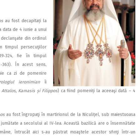
os
au fost decapitați la
a data de 4 iunie a unui
e declanşate din ordinul
în timpul persecuţiilor
19‑324, fie în timpul
1‑363). În acest sens,
ie ca zi de pomenire
rologiul
ieronimian
îi
, Attalos, Kamasis și Filippos
) ca fiind pomeniți la aceeaşi dată – 4
pos
au fost îngropaţi în martirionul de la Niculițel, sub maiestuoasa
 jumătate a secolului al IV‑lea. Această bazilică are o însemnătate
mâne, întrucât aici s‑au păstrat moaştele acestor sfinţi într‑un