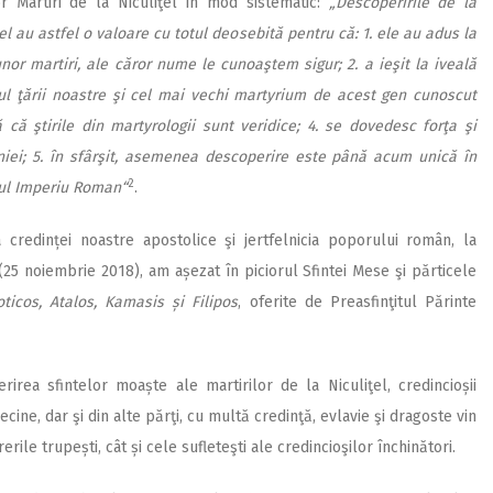
lor Martiri de la Niculiţel în mod sistematic:
„Descoperirile de la
el au astfel o valoare cu totul deosebită pentru că: 1. ele au adus la
unor martiri, ale căror nume le cunoaştem sigur; 2. a ieşit la iveală
iul ţării noastre şi cel mai vechi martyrium de acest gen cunoscut
că ştirile din martyrologii sunt veridice; 4. se dovedesc forţa şi
ei; 5. în sfârşit, asemenea descoperire este până acum unică în
2
egul Imperiu Roman“
.
 credinței noastre apostolice şi jertfelnicia poporului român, la
25 noiembrie 2018), am așezat în piciorul Sfintei Mese şi părticele
ticos, Atalos, Kamasis și Filipos
, oferite de Preasfinţitul Părinte
irea sfintelor moaște ale martirilor de la Niculiţel, credincioșii
vecine, dar şi din alte părţi, cu multă credinţă, evlavie şi dragoste vin
erile trupești, cât și cele sufleteşti ale credincioşilor închinători.