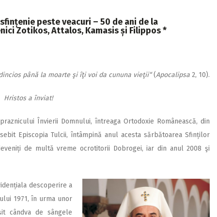
i sfințenie peste veacuri – 50 de ani de la
ici Zotikos, Attalos, Kamasis și Filippos *
edincios până la moarte şi îţi voi da cununa vieţii“
(
Apocalipsa
2, 10).
Hristos a înviat!
raznicului În­vierii Domnului, întreaga Ortodoxie Românească, din
sebit Episcopia Tulcii, întâmpină anul acesta sărbătoarea Sfinților
deveniți de multă vreme ocrotitorii Dobrogei, iar din anul 2008 şi
vidențiala descoperire a
anului 1971, în urma unor
șit cândva de sângele