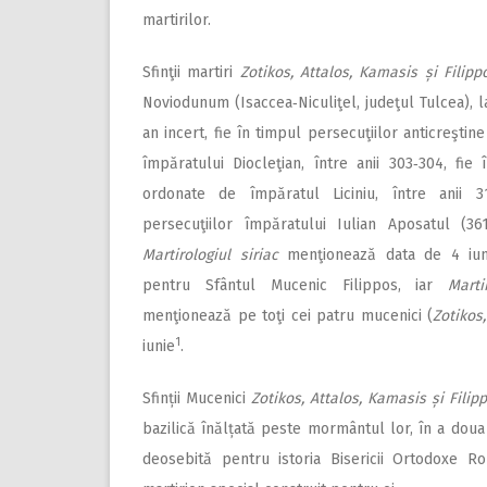
martirilor.
Sfinţii martiri
Zotikos, Attalos, Kamasis și Filipp
Noviodunum (Isaccea‑Niculiţel, judeţul Tulcea), l
an incert, fie în timpul persecuţiilor anticreştin
împăratului Diocleţian, între anii 303‑304, fie 
ordonate de împăratul Liciniu, între anii 3
persecuţiilor împăratului Iulian Aposatul (36
Martirologiul
siriac
menţionează data de 4 iun
pentru Sfântul Mucenic Filippos, iar
Marti
menţionează pe toţi cei patru mucenici (
Zotikos
1
iunie
.
Sfinții Mucenici
Zotikos, Attalos, Kamasis și Filip
bazilică înălțată peste mormântul lor, în a doua
deosebită pentru istoria Bisericii Ortodoxe Ro