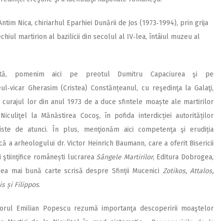
im Nica, chiriarhul Eparhiei Dunării de Jos (1973‑1994), prin grija
chiul martirion al bazilicii din secolul al IV‑lea, întâiul muzeu al
ată, pomenim aici pe preotul Dumitru Capaciurea şi pe
eul‑vicar Gherasim (Cristea) Constănțeanul, cu reşedinţa la Galaţi,
 curajul lor din anul 1973 de a duce sfintele moaște ale martirilor
Niculiţel la Mănăstirea Cocoş, în pofida interdicției autorităților
ste de atunci. În plus, menţionăm aici competenţa şi erudiția
fică a arheologului dr. Victor Heinrich Baumann, care a oferit Bisericii
i ştiinţifice românești lucrarea
Sângele Martirilor
, Editura Dobrogea,
cea mai bună carte scrisă despre Sfinții Mucenici
Zotikos, Attalos,
s și Filippos
.
orul Emilian Popescu rezumă importanţa descoperirii moaştelor