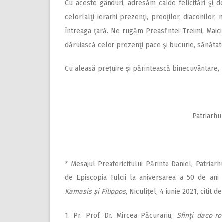
Cu aceste gânduri, adresăm calde felicitări şi dor
celorlalţi ierarhi prezenţi, preoţilor, diaconilor
întreaga ţară. Ne rugăm Preasfintei Treimi, Maicii 
dăruiască celor prezenţi pace şi bucurie, sănătate ş
Cu aleasă preţuire şi părintească binecuvântare,
Patriarhu
* Mesajul Preafericitului Părinte Daniel, Patriar
de Episcopia Tulcii la aniversarea a 50 de ani
Kamasis și Filippos
, Niculițel, 4 iunie 2021, citit
1. Pr. Prof. Dr. Mircea Păcurariu,
Sfinţi daco‑r