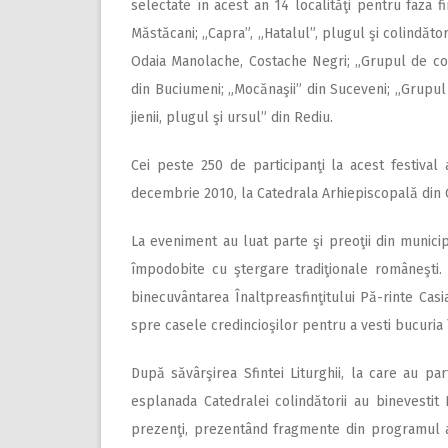
selectate în acest an 14 localităţi pentru faza 
Măstăcani; „Capra”, „Hatalul”, plugul şi colindători
Odaia Manolache, Costache Negri; „Grupul de coli
din Buciumeni; „Mocănaşii” din Suceveni; „Grupul 
jienii, plugul şi ursul” din Rediu.
Cei peste 250 de participanţi la acest festival 
decembrie 2010, la Catedrala Arhiepiscopală din G
La eveniment au luat parte şi preoţii din municip
împodobite cu ştergare tradiţionale româneşti. S
binecuvântarea Înaltpreasfinţitului Pă-rinte Cas
spre casele credincioşilor pentru a vesti bucuria 
După săvârşirea Sfintei Liturghii, la care au par
esplanada Catedralei colindătorii au binevestit
prezenţi, prezentând fragmente din programul art