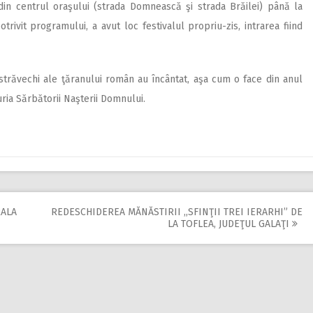
din centrul oraşului (strada Domnească şi strada Brăilei) până la
otrivit programului, a avut loc festivalul propriu-zis, intrarea fiind
r străvechi ale ţăranului român au încântat, aşa cum o face din anul
ria Sărbătorii Naşterii Domnului.
RALA
REDESCHIDEREA MĂNĂSTIRII ,,SFINŢII TREI IERARHI” DE
LA TOFLEA, JUDEŢUL GALAŢI