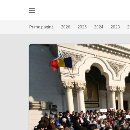
Skip
to
content
Prima pagină
2026
2025
2024
2023
2