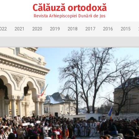
Călăuză ortodoxă
Revista Arhiepiscopiei Dunării de Jos
022
2021
2020
2019
2018
2017
2016
2015