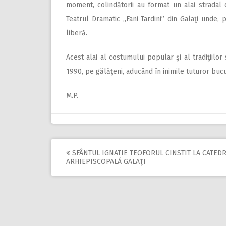
moment, colindătorii au format un alai stradal 
Teatrul Dramatic „Fani Tardini” din Galaţi unde, p
liberă.
Acest alai al costumului popular şi al tradiţiilo
1990, pe gălăţeni, aducând în inimile tuturor bucu
M.P.
SFÂNTUL IGNATIE TEOFORUL CINSTIT LA CATED
Post
ARHIEPISCOPALĂ GALAŢI
navigation