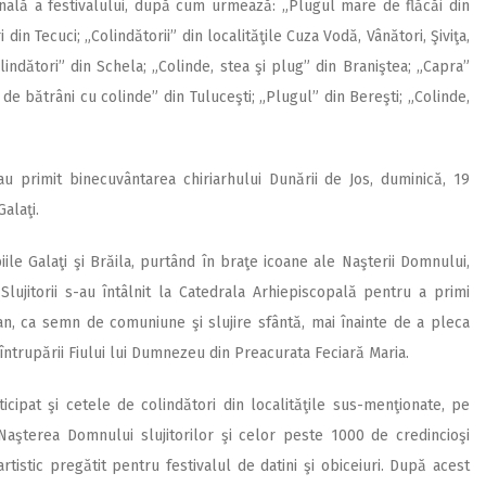
finală a festivalului, după cum urmează: „Plugul mare de flăcăi din
 din Tecuci; „Colindătorii” din localităţile Cuza Vodă, Vânători, Şiviţa,
ndători” din Schela; „Colinde, stea şi plug” din Braniştea; „Capra”
de bătrâni cu colinde” din Tuluceşti; „Plugul” din Bereşti; „Colinde,
au primit binecuvântarea chiriarhului Dunării de Jos, duminică, 19
alaţi.
iile Galaţi şi Brăila, purtând în braţe icoane ale Naşterii Domnului,
lujitorii s-au întâlnit la Catedrala Arhiepiscopală pentru a primi
ian, ca semn de comuniune şi slujire sfântă, mai înainte de a pleca
întrupării Fiului lui Dumnezeu din Preacurata Feciară Maria.
ticipat şi cetele de colindători din localităţile sus-menţionate, pe
 Naşterea Domnului slujitorilor şi celor peste 1000 de credincioşi
istic pregătit pentru festivalul de datini şi obiceiuri. După acest