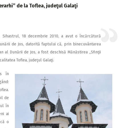
erarhi” de la Toflea, judeţul Galaţi
l Sihastrul, 18 decembrie 2010, a avut o încărcătură
nării de Jos, datorită faptului că, prin binecuvântarea
an al Dunării de Jos, a fost deschisă Mănăstirea „Sfinţii
alitatea Toflea, judeţul Galaţi.
os în
gând:
oflea.
il de
ul în
ni ai
scă o