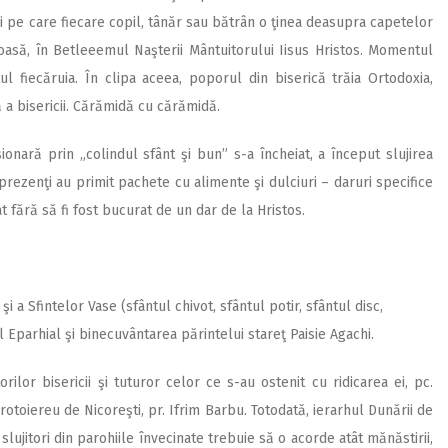
ii pe care fiecare copil, tânăr sau bătrân o ţinea deasupra capetelor
oasă, în Betleeemul Naşterii Mântuitorului Iisus Hristos. Momentul
l fiecăruia. În clipa aceea, poporul din biserică trăia Ortodoxia,
ă a bisericii. Cărămidă cu cărămidă.
sionară prin „colindul sfânt şi bun” s-a încheiat, a început slujirea
ei prezenţi au primit pachete cu alimente şi dulciuri – daruri specifice
 fără să fi fost bucurat de un dar de la Hristos.
şi a Sfintelor Vase (sfântul chivot, sfântul potir, sfântul disc,
ul Eparhial şi binecuvântarea părintelui stareţ Paisie Agachi.
rilor bisericii şi tuturor celor ce s-au ostenit cu ridicarea ei, pc.
rotoiereu de Nicoreşti, pr. Ifrim Barbu. Totodată, ierarhul Dunării de
lujitori din parohiile învecinate trebuie să o acorde atât mănăstirii,