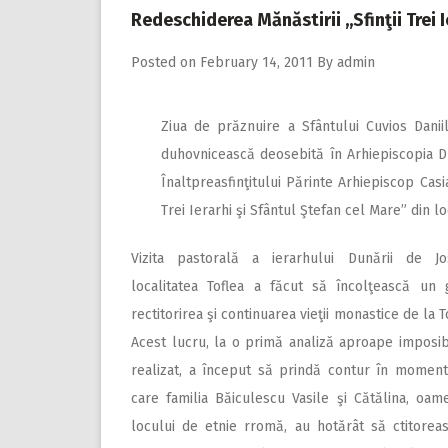
Redeschiderea Mănăstirii ,,Sfinţii Trei I
Posted on
February 14, 2011
By
admin
Ziua de prăznuire a Sfântului Cuvios Danii
duhovnicească deosebită în Arhiepiscopia Du
Înaltpreasfinţitului Părinte Arhiepiscop Casi
Trei Ierarhi şi Sfântul Ştefan cel Mare” din loc
Vizita pastorală a ierarhului Dunării de J
localitatea Toflea a făcut să încolţească un 
rectitorirea şi continuarea vieţii monastice de la T
Acest lucru, la o primă analiză aproape imposib
realizat, a început să prindă contur în moment
care familia Băiculescu Vasile şi Cătălina, oame
locului de etnie rromă, au hotărât să ctitorea