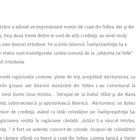
ăstire a adunat un impresionant număr de copii din Toflea, dar şi din
nţi. Deşi două treimi dintre ei sunt de altă credinţă, au venit mulţi
unei biserici ortodoxe. Pe scările bisericii, Înaltpreasfinţia Sa a
 etnice sunt transfigurate. Limba comună de la ,,sihăstria lui Tofle”
ost Ortodoxia.
rostit rugăciunile comune, ştiute de toţi, pregătind mărturisirea, cu
ile groase ale bisericii mănăstirii din Toflea s-au cutremurat la
 Unul Domn Iisus Hristos… întrupat de la Duhul Sfânt şi din Maria
ântă, sobornicească şi apostolească Biserică. Mărturisesc un Botez
ire de credinţă, având ca întâi colindător pe Înaltpreasfinţia Sa,
ugăciunea rostită în rugăciune cântată: „Astăzi S-a născut Hristos,
uraţi…” A fost un autentic concert de colinde. Grupuri de colindători
cântare sfântă cu tinerii şi copii din Toflea. Lumina tainică a Stelei