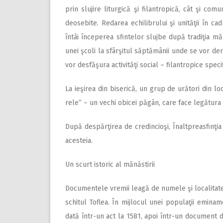
prin slujire liturgică şi filantropică, cât şi co
deosebite. Redarea echilibrului şi unităţii în ca
întâi începerea sfintelor slujbe după tradiţia mă
unei şcoli la sfârşitul săptămânii unde se vor deru
vor desfăşura activităţi social – filantropice specif
La ieşirea din biserică, un grup de urători din l
rele” – un vechi obicei păgân, care face legătura 
După despărţirea de credincioşi, Înaltpreasfinţia 
acesteia.
Un scurt istoric al mănăstirii
Documentele vremii leagă de numele şi localitatea 
schitul Toflea. În mijlocul unei populaţii eminam
dată într-un act la 1581, apoi într-un document da