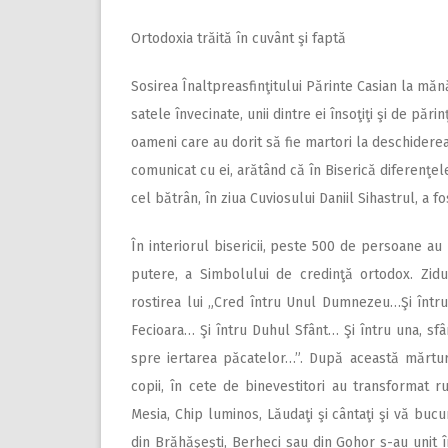
Ortodoxia trăită în cuvânt şi faptă
Sosirea Înaltpreasfinţitului Părinte Casian la măn
satele învecinate, unii dintre ei însoţiţi şi de pări
oameni care au dorit să fie martori la deschiderea 
comunicat cu ei, arătând că în Biserică diferenţele
cel bătrân, în ziua Cuviosului Daniil Sihastrul, a f
În interiorul bisericii, peste 500 de persoane au 
putere, a Simbolului de credinţă ortodox. Zidur
rostirea lui „Cred întru Unul Dumnezeu…Şi întru
Fecioara… Şi întru Duhul Sfânt… Şi întru una, sf
spre iertarea păcatelor…”. După această mărturis
copii, în cete de binevestitori au transformat r
Mesia, Chip luminos, Lăudaţi şi cântaţi şi vă buc
din Brăhăşeşti, Berheci sau din Gohor s-au unit în 