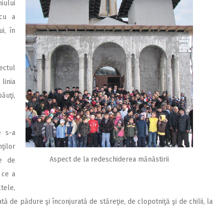
iului
scu a
i, în
ectul
linia
ăuţi,
e s-a
ţilor
Aspect de la redeschiderea mănăstirii
le de
 ce a
tele,
 de pădure şi înconjurată de stăreţie, de clopotniţă şi de chilii, la