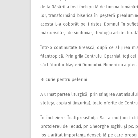
de la Răsărit a fost închipuită de lumina lumânăr
lor, transformând biserica în peşteră prealumin
acesta L-a coborât pe Hristos Domnul în sufletu
mărturisită şi de simfonia şi teologia arhitectural
Într-o continuitate firească, după ce slujirea mi
filantropică. Prin grija Centrului Eparhial, toţi c
sărbătorilor Naşterii Domnului. Nimeni nu a plecat
Bucurie pentru pelerini
A urmat partea liturgică, prin sfinţirea Antimisului 
steluţa, copia şi linguriţa), toate oferite de Centr
În încheiere, Înaltpreasfinţia Sa a mulţumit ctito
protoiereu de Tecuci, pr. Gheorghe Joghiu şi pc. p
Jos a arătat importanţa deosebită pe care preoţii s