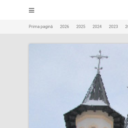
Skip
to
content
Prima pagină
2026
2025
2024
2023
2