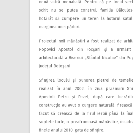
nouă vatră monahală. Pentru că pe locul vech
schit nu se putea construi, familia Băicule
hotărât să cumpere un teren la hotarul satulu
marginea unei păduri.
Proiectul noii mănăstiri a fost realizat de arhit
Popovici Apostol din Focşani şi a urmărit 
arhitecturală a Bisericii „Sfântul Nicolae” din Pop
judeţul Botoşani.
Sfinţirea locului şi punerea pietrei de temeli
realizat în anul 2002, în ziua prăznuirii Sfin
Apostoli Petru şi Pavel, după care lucrări
construcţie au avut o curgere naturală, firească
făcut să crească de la firul ierbii până la înal
suplele turle, o preafrumoasă mănăstire, încadrată
finele anului 2010, gata de sfinţire.