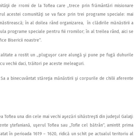
munităţii de rromi de la Toflea care „trece prin frământări misionare
drul acestei comunităţi se va face prin trei programe speciale: mai
năstirească; în al doilea rând organizarea, în clădirile mănăstirii a
la programe speciale pentru fiii rromilor; în al treilea rând, aici se
ice Bisericii noastre”.
ocalitate a rostit un „pluguşor care alungă şi pune pe fugă duhurile
cu vechii daci, trăitori pe aceste meleaguri.
Sa a binecuvântat stăreţia mănăstirii şi corpurile de chilii aferente
Toflea una din cele mai vechi aşezări sihăstreşti din judeţul Galaţi:
ente ştefaniană, uşerul Toflea sau „Tofle cel bătrân”, amintit prima
tat în perioada 1619 – 1620, ridică un schit pe actualul teritoriu al