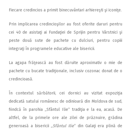
Fiecare credincios a primit binecuvântari arhiereşti şi iconiţe.
Prin implicarea credincioşilor au fost oferite daruri pentru
cei 40 de asistaţi ai Fundaţiei de Sprijin pentru Vârstnici şi
peste două sute de pachete cu dulciuri, pentru copiii
integraţi în programele educative ale bisericii.
La agapa frăţească au fost dăruite aproximativ o mie de
pachete cu bucate tradiţionale, inclusiv cozonac donat de o
credincioasă.
În contextul sărbătorii, cei dornici au vizitat expoziţia
dedicată satului românesc de odinioară din Moldova de sud,
fiindcă în parohia „Sfântul Ilie“ tradiţia e la ea, acasă. De
altfel, de la primele ore ale zilei de prăznuire, grădina
generoasă a bisericii „
Sfântul Ilie
“ din Galaţi era plină de