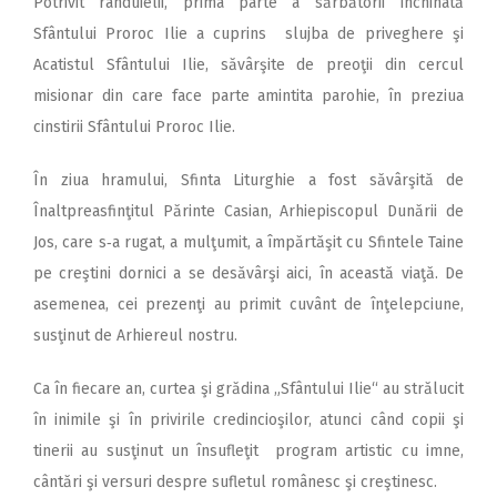
Potrivit rânduielii, prima parte a sărbătorii închinată
Sfântului Proroc Ilie a cuprins slujba de priveghere şi
Acatistul Sfântului Ilie, săvârşite de preoţii din cercul
misionar din care face parte amintita parohie, în preziua
cinstirii Sfântului Proroc Ilie.
În ziua hramului, Sfinta Liturghie a fost săvârşită de
Înaltpreasfinţitul Părinte Casian, Arhiepiscopul Dunării de
Jos, care s‑a rugat, a mulţumit, a împărtăşit cu Sfintele Taine
pe creştini dornici a se desăvârşi aici, în această viaţă. De
asemenea, cei prezenţi au primit cuvânt de înţelepciune,
susţinut de Arhiereul nostru.
Ca în fiecare an, curtea şi grădina „Sfântului Ilie“ au strălucit
în inimile şi în privirile credincioşilor, atunci când copii şi
tinerii au susţinut un însufleţit program artistic cu imne,
cântări şi versuri despre sufletul românesc şi creştinesc.