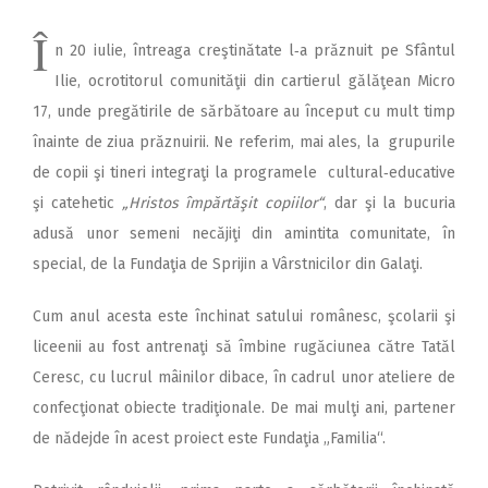
Î
n 20 iulie, întreaga creş­tinătate l‑a prăznuit pe Sfântul
Ilie, ocrotitorul comunităţii din cartierul gălăţean Micro
17, unde pregătirile de sărbătoare au început cu mult timp
înainte de ziua prăznuirii. Ne referim, mai ales, la grupurile
de copii şi tineri integraţi la programele cultural‑educative
şi catehetic
„Hristos împărtăşit copiilor“
, dar şi la bucuria
adusă unor semeni necăjiţi din amintita comunitate, în
special, de la Fundaţia de Sprijin a Vârstnicilor din Galaţi.
Cum anul acesta este închinat satului românesc, şcolarii şi
liceenii au fost antrenaţi să îmbine rugăciunea către Tatăl
Ceresc, cu lucrul mâinilor dibace, în cadrul unor ateliere de
confecţionat obiecte tradiţionale. De mai mulţi ani, partener
de nădejde în acest proiect este Fundaţia „Familia“.