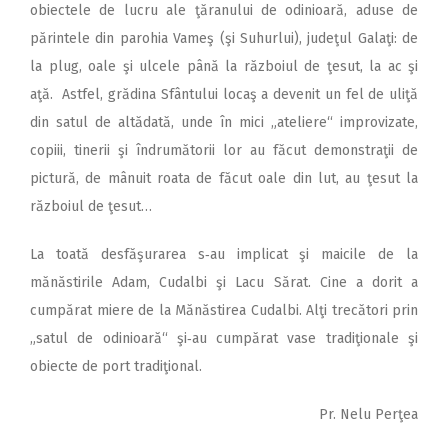
obiectele de lucru ale ţăranului de odinioară, aduse de
părintele din parohia Vameş (şi Suhurlui), judeţul Galaţi: de
la plug, oale şi ulcele până la războiul de ţesut, la ac şi
aţă. Astfel, grădina Sfântului locaş a devenit un fel de uliţă
din satul de altădată, unde în mici „ateliere“ improvizate,
copiii, tinerii şi îndrumătorii lor au făcut demonstraţii de
pictură, de mânuit roata de făcut oale din lut, au ţesut la
războiul de ţesut…
La toată desfăşurarea s‑au implicat şi maicile de la
mănăstirile Adam, Cudalbi şi Lacu Sărat. Cine a dorit a
cumpărat miere de la Mănăstirea Cudalbi. Alţi trecători prin
„satul de odinioară“ şi‑au cumpărat vase tradiţionale şi
obiecte de port tradiţional.
Pr. Nelu Perţea