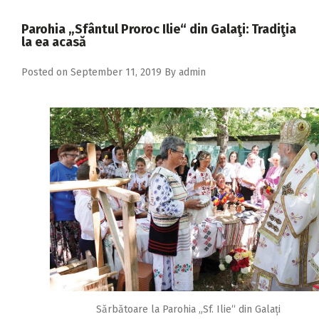
2018
Parohia „Sfântul Proroc Ilie“ din Galaţi: Tradiţia
2017
la ea acasă
2016
Posted on
September 11, 2019
By
admin
2015
2014
2013
2012
2011
2010
2009
Sărbătoare la Parohia „Sf. Ilie“ din Galați