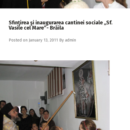
2018
2017
Sfinţirea şi inaugurarea cantinei sociale ,,Sf.
2016
Vasile cel Mare”- Brăila
2015
Posted on
January 13, 2011
By
admin
2014
2013
2012
2011
2010
2009