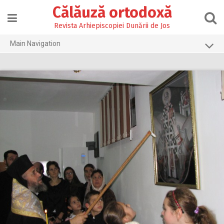
Skip
Călăuză ortodoxă
to
content
Revista Arhiepiscopiei Dunării de Jos
Main Navigation
Prima pagină
2026
2025
2024
2023
2022
2021
2020
2019