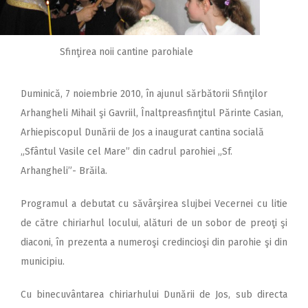
Sfinţirea noii cantine parohiale
Duminică, 7 noiembrie 2010, în ajunul sărbătorii Sfinţilor
Arhangheli Mihail şi Gavriil, Înaltpreasfinţitul Părinte Casian,
Arhiepiscopul Dunării de Jos a inaugurat cantina socială
„Sfântul Vasile cel Mare” din cadrul parohiei „Sf.
Arhangheli”- Brăila.
Programul a debutat cu săvârşirea slujbei Vecernei cu litie
de către chiriarhul locului, alături de un sobor de preoţi şi
diaconi, în prezenta a numeroşi credincioşi din parohie şi din
municipiu.
Cu binecuvântarea chiriarhului Dunării de Jos, sub directa