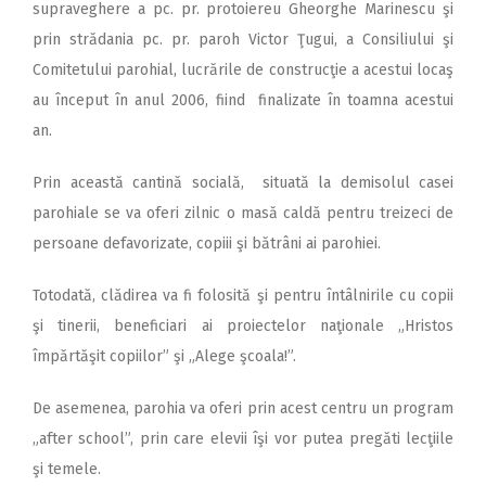
supraveghere a pc. pr. protoiereu Gheorghe Marinescu şi
prin strădania pc. pr. paroh Victor Ţugui, a Consiliului şi
Comitetului parohial, lucrările de construcţie a acestui locaş
au început în anul 2006, fiind finalizate în toamna acestui
an.
Prin această cantină socială, situată la demisolul casei
parohiale se va oferi zilnic o masă caldă pentru treizeci de
persoane defavorizate, copiii şi bătrâni ai parohiei.
Totodată, clădirea va fi folosită şi pentru întâlnirile cu copii
şi tinerii, beneficiari ai proiectelor naţionale „Hristos
împărtăşit copiilor” şi „Alege şcoala!”.
De asemenea, parohia va oferi prin acest centru un program
„after school”, prin care elevii îşi vor putea pregăti lecţiile
şi temele.