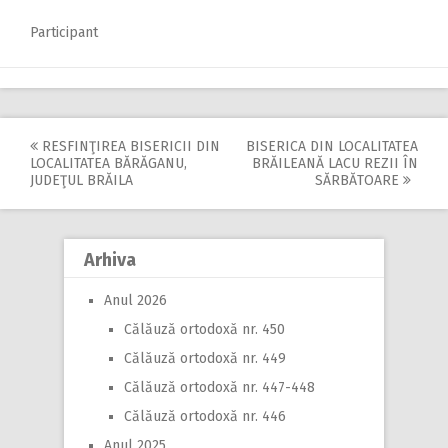
Participant
RESFINŢIREA BISERICII DIN
BISERICA DIN LOCALITATEA
Post
LOCALITATEA BĂRĂGANU,
BRĂILEANĂ LACU REZII ÎN
JUDEŢUL BRĂILA
SĂRBĂTOARE
navigation
Arhiva
Anul 2026
Călăuză ortodoxă nr. 450
Călăuză ortodoxă nr. 449
Călăuză ortodoxă nr. 447-448
Călăuză ortodoxă nr. 446
Anul 2025