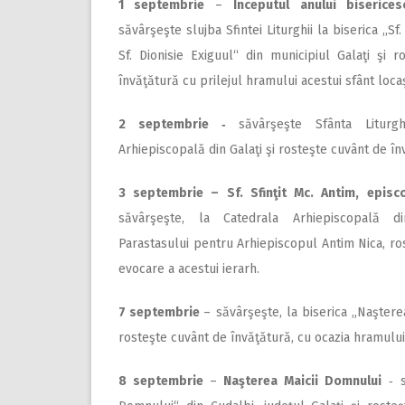
1 septembrie
–
Începutul anului biserices
săvârşeşte slujba Sfintei Liturghii la biserica ,,Sf
Sf. Dionisie Exiguul“ din municipiul Galaţi şi 
învăţătură cu prilejul hramului acestui sfânt loca
2 septembrie ‑
săvârşeşte Sfânta Liturg
Arhiepiscopală din Galaţi şi rosteşte cuvânt de în
3 septembrie – Sf. Sfinţit Mc. Antim, episco
săvârşeşte, la Catedrala Arhiepis­copală di
Parastasului pentru Arhiepiscopul Antim Nica, ro
evocare a acestui ierarh.
7 septembrie
– săvârşeşte, la biserica „Naşterea
rosteşte cuvânt de învăţătură, cu ocazia hramului 
8 septembrie
–
Naşterea Maicii Domnului
‑ s