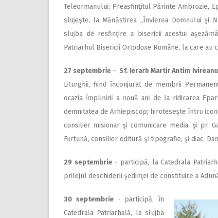
Teleormanului; Preasfinţitul Părinte Ambrozie, Epi
slujeşte, la Mănăstirea „Învierea Domnului şi N
slujba de resfinţire a bisericii acestui aşezăm
Patriarhul Bisericii Ortodoxe Române, la care au c
27 septembrie
–
Sf. Ierarh Martir Antim Ivireanu
Liturghii, fiind înconjurat de membrii Permanenţe
ocazia împlinirii a nouă ani de la ridicarea Epar
demnitatea de Arhiepiscop; hiroteseşte întru icono
consilier misionar şi comunicare media, şi pr. Ga
Furtună, consilier editură şi tipografie, şi diac. Da
29 septembrie
‑ participă, la Catedrala Patriarh
prilejul deschiderii şedinţei de constituire a Adună
30 septembrie
‑ participă, în
Catedrala Patriarhală, la slujba