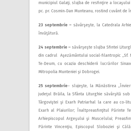
municipiul Galaţi, slujba de resfinţire a locaşului
pc. pr. Cosmin‑Dan Munteanu, rostind cuvânt de î
23 septembrie –
săvârşeşte, la Catedrala Arhie
învăţătură.
24 septembrie –
săvârşeşte slujba Sfintei Liturgh
din cadrul Aşezământului social‑filantropic „Sf. 
Te‑Deum, cu ocazia deschiderii lucrărilor Sina
Mitropolia Munteniei şi Dobrogei.
25 septembrie
– slujeşte, la Mănăstirea „Învie
judeţul Brăila, la Sfânta Liturghie săvârşită sub
Târgoviştei şi Exarh Patriarhal la care au co‑litu
Exarh al Plaiurilor; Înaltpreasfinţitul Părinte T
Arhiepiscopul Argeşului şi Muscelului; Preasfin
Părinte Vincenţiu, Episcopul Sloboziei şi Călăr