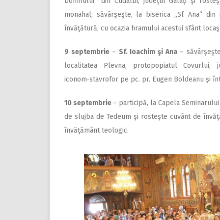
Domnului“ din Cudalbi, judeţul Galaţi şi roste
monahal; săvârşeşte, la biserica „Sf. Ana“ din 
învăţătură, cu ocazia hramului acestui sfânt locaş
9 septembrie
–
Sf. Ioachim şi Ana
– săvârşeşte 
localitatea Plevna, protopopiatul Covurlui, 
iconom‑stavrofor pe pc. pr. Eugen Boldeanu şi înt
10 septembrie
– participă, la Capela Seminarului T
de slujba de Tedeum şi rosteşte cuvânt de învăţăt
învăţământ teologic.