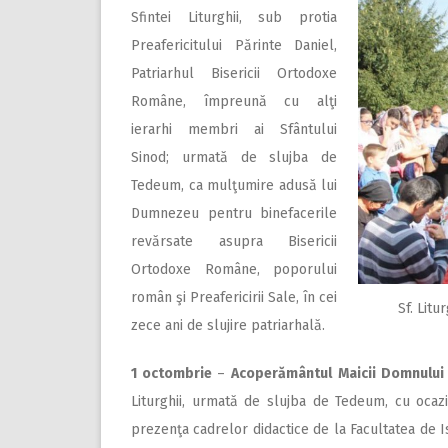
Sfintei Liturghii, sub protia
Preafericitului Părinte Daniel,
Patriarhul Bisericii Ortodoxe
Române, împreună cu alţi
ierarhi membri ai Sfântului
Sinod; urmată de slujba de
Tedeum, ca mulţumire adusă lui
Dumnezeu pentru binefacerile
revărsate asupra Bisericii
Ortodoxe Române, poporului
român şi Preafericirii Sale, în cei
Sf. Litu
zece ani de slujire patriarhală.
1 octombrie
–
Acoperământul Maicii Domnului
Liturghii, urmată de slujba de Tedeum, cu ocazia
prezenţa cadrelor didactice de la Facultatea de Ist