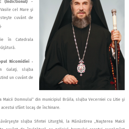
c (Indictionul)
–
. Vasile cel Mare şi
rosteşte cuvânt de
ş.
hie în Catedrala
văţătură.
pul Nicomidiei ‑
n Galaţi, slujba
stind un cuvânt de
 Maicii Domnului“ din municipiul Brăila, slujba Vecerniei cu Litie şi
acestui sfânt locaş de închinare.
ăvârşeşte slujba Sfintei Liturghii, la Mănăstirea „Naşterea Maicii