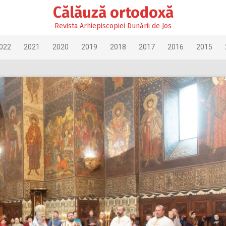
Călăuză ortodoxă
Revista Arhiepiscopiei Dunării de Jos
022
2021
2020
2019
2018
2017
2016
2015