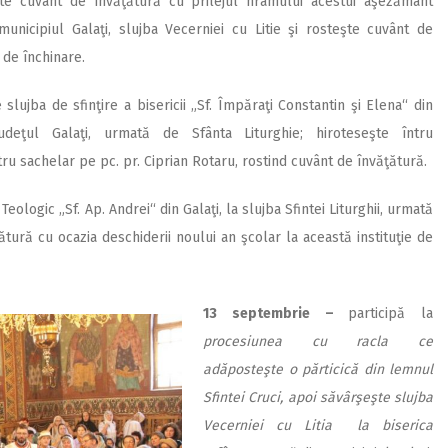
şte cuvânt de învăţătură cu prilejul hramului acestui aşezământ
municipiul Galaţi, slujba Vecerniei cu Litie şi rosteşte cuvânt de
 de închinare.
slujba de sfinţire a bisericii „Sf. Împăraţi Constantin şi Elena“ din
judeţul Galaţi, urmată de Sfânta Liturghie; hiroteseşte întru
ru sachelar pe pc. pr. Ciprian Rotaru, rostind cuvânt de învăţătură.
eologic „Sf. Ap. Andrei“ din Galaţi, la slujba Sfintei Liturghii, urmată
ură cu ocazia deschiderii noului an şcolar la această instituţie de
13 septembrie –
participă la
procesiunea cu racla ce
adăposteşte o părticică din lemnul
Sfintei Cruci, apoi săvârşeşte slujba
Vecerniei cu Litia la biserica