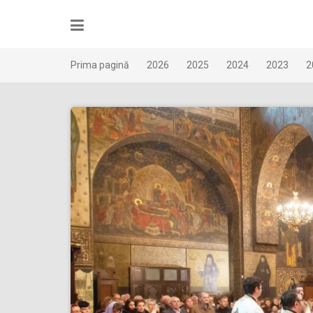
Skip
to
content
Prima pagină
2026
2025
2024
2023
2