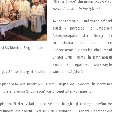
„Sfânta Cruce“ din municipiul Galaţi,
rostind cuvânt de învăţătură.
14 septembrie – Înălţarea Sfintei
Cruci ‑
participă, la Catedrala
Arhiepiscopală din Galaţi, la
procesiunea cu racla ce
și Sf. Dionisie Exiguul“ din
adăposteşte o părticică din lemnul
Sfintei Cruci, aflată în patrimoniul
sacru al eparhiei, săvârşeşte
ujba Sfintei Liturghii, rostind cuvânt de învăţătură.
episcopală din municipiul Galaţi, slujba de Tedeum, în prezenţa
mpieri ,,Eremia Grigorescu“, cu prilejul Zilei Pom­pierilor.
iscopală din Galaţi, slujba Sfintei Liturghii şi rosteşte cuvânt de
telimon“ din cadrul Spitalului de Psihiatrie „Elisabeta Doamna“ din