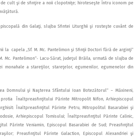
 de cult şi de sfinţire a noii clopotniţe; hiroteseşte întru iconom pe
nvăţătură.
piscopală din Galaţi, slujba Sfintei Liturghii şi rosteşte cuvânt de
ii la capela „Sf. M. Mc. Pantelimon şi Sfinţii Doctori fără de arginţi“
M. Mc. Pantelimon“‑ Lacu‑Sărat, judeţul Brăila, urmată de slujba de
xei monahale a stareţilor, stareţelor, egumenilor, egumenelor din
rea Domnului şi Naşterea Sfântului Ioan Botezătorul“ – Măxineni,
 protia Înaltpreasfinţitului Părinte Mitropolit Nifon, Arhiepiscopul
rghisit: Înaltpreasfinţitul Părinte Petru, Mitropolitul Basarabiei şi
eodosie, Arhiepiscopul Tomisului; Înaltpreasfinţitul Părinte Calinic,
ţitul Părinte Veniamin, Episcopul Basarabiei de Sud; Preasfinţitul
aşilor; Preasfinţitul Părinte Galaction, Episcopul Alexandriei şi