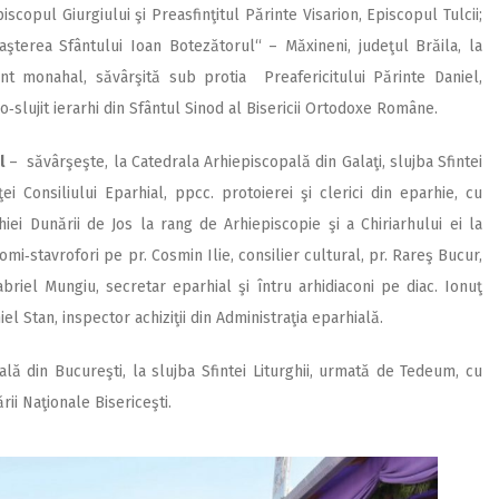
scopul Giurgiului şi Preasfinţitul Părinte Visarion, Episcopul Tulcii;
aşterea Sfântului Ioan Botezătorul“ – Măxineni, judeţul Brăila, la
ânt monahal, săvârşită sub protia Preafericitului Părinte Daniel,
o‑slujit ierarhi din Sfântul Sinod al Bisericii Ortodoxe Române.
l
– săvârşeşte, la Catedrala Arhiepiscopală din Galaţi, slujba Sfintei
i Consiliului Eparhial, ppcc. protoierei şi clerici din eparhie, cu
hiei Dunării de Jos la rang de Arhiepiscopie şi a Chiriarhului ei la
mi‑stavrofori pe pr. Cosmin Ilie, consilier cultural, pr. Rareş Bucur,
briel Mungiu, secretar eparhial şi întru arhidiaconi pe diac. Ionuţ
niel Stan, inspector achiziţii din Administraţia eparhială.
ală din Bucureşti, la slujba Sfintei Liturghii, urmată de Tedeum, cu
rii Naţionale Bisericeşti.