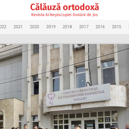
Călăuză ortodoxă
Revista Arhiepiscopiei Dunării de Jos
022
2021
2020
2019
2018
2017
2016
2015