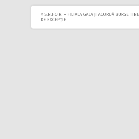
S.N.F.O.R. – FILIALA GALAȚI ACORDĂ BURSE TIN
Post
DE EXCEPȚIE
navigation