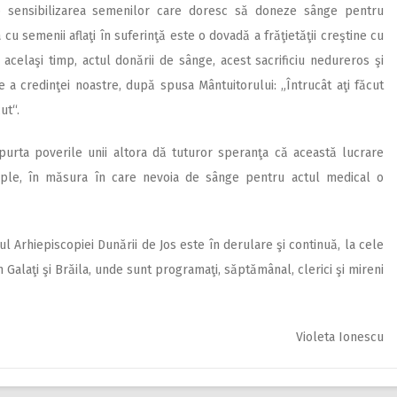
p sensibilizarea semenilor care doresc să doneze sânge pentru
 cu semenii aflaţi în suferinţă este o dovadă a frăţietăţii creştine cu
acelaşi timp, actul donării de sânge, acest sacrificiu nedureros şi
ire a credinţei noastre, după spusa Mântuitorului: „Întrucât aţi făcut
ut“.
purta poverile unii altora dă tuturor speranţa că această lucrare
mple, în măsura în care nevoia de sânge pentru actul medical o
Arhi­epis­copiei Dunării de Jos este în derulare şi continuă, la cele
Galaţi şi Brăila, unde sunt programaţi, săptămânal, clerici şi mireni
Violeta Ionescu