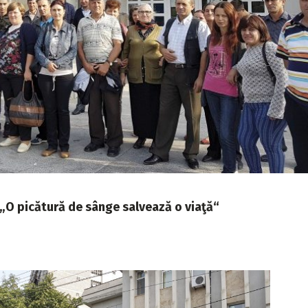
„O picătură de sânge salvează o viaţă“