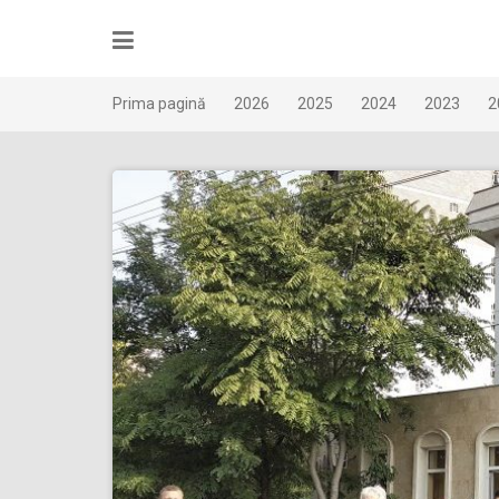
Skip
to
content
Prima pagină
2026
2025
2024
2023
2