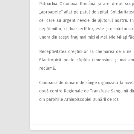
Patriarhia Ortodoxă Română şi are drept sco
„aproapele“ aflat pe patul de spital. Solidaritatea
cei care au urgent nevoie de ajutorul nostru. În 
nepătimitor, ci doar jertfitor, este şi o mărturis
unora din aceşti fraţi mai mici ai Mei, Mie Mi-aţi făc
Receptivitatea creştinilor la chemarea de a ne 
filantropică poate căpăta dimensiuni şi mai a
reclamă.
Campania de donare de sânge organizată la nivelul 
două centre Regionale de Transfuzie Sanguină din 
din parohiile Arhiepiscopiei Dunării de Jos.