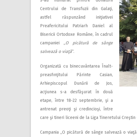
s-au numărat printre donatorii
Centrului de Transfuzii din Galaţi,
astfel răspunzând iniţiativei
Preafericitului Patriarh Daniel al
Bisericii Ortodoxe Române, în cadrul
campaniei „
O picătură de sânge
salvează o viaţă
“.
Organizată cu binecu­vântarea Înalt­
prea­sfin­ţitu­lui Părinte Casian,
Arhiepiscopul Dunării de Jos,
acţiunea s-a desfăşurat în două
etape, între 18-22 septembrie, şi a
antrenat preoţi şi credincioşi, între
care şi tineri liceeni de la Liga Tineretului Creştin
Campania „O picătură de sânge salvează o viaţă“ 