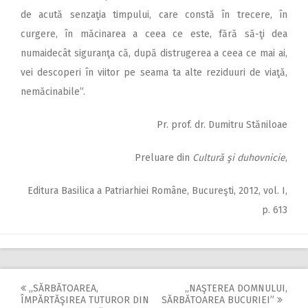
de acută senzaţia timpului, care constă în trecere, în
curgere, în măcinarea a ceea ce este, fără să-ţi dea
numaidecât siguranţa că, după distrugerea a ceea ce mai ai,
vei descoperi în viitor pe seama ta alte reziduuri de viaţă,
nemăcinabile”.
Pr. prof. dr. Dumitru Stăniloae
Preluare din
Cultură şi duhovnicie
,
Editura Basilica a Patriarhiei Române, Bucureşti, 2012, vol. I,
p. 613
,,SĂRBĂTOAREA,
,,NAŞTEREA DOMNULUI,
Post
ÎMPĂRTĂŞIREA TUTUROR DIN
SĂRBĂTOAREA BUCURIEI”