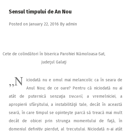
2018
Sensul timpului de An Nou
2017
Posted on
January 22, 2016
By
admin
2016
2015
2014
Cete de colindători în biserica Parohiei Nămoloasa-Sat,
2013
judeţul Galaţi
2012
„N
2011
iciodată nu e omul mai melancolic ca în seara de
Anul Nou; de ce oare? Pentru că niciodată nu ai
2010
atât de puternică senzaţia
trecerii
, a vremelniciei, a
2009
apropierii sfârşitului, a instabilităţii tale, decât în această
seară, în care timpul se opinteşte parcă să treacă mai mult
decât de obicei prin strunga momentului de faţă, în
domeniul definitiv pierdut, al trecutului. Niciodată n-ai atât