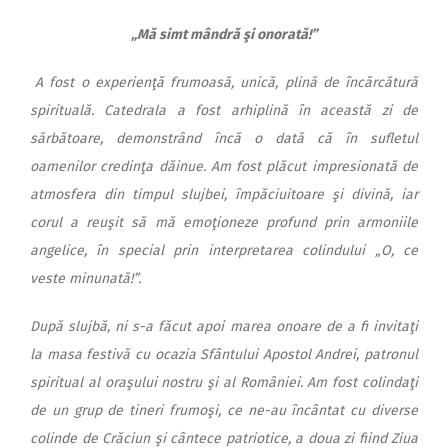
„Mă simt mândră şi onorată!”
A fost o experienţă frumoasă, unică, plină de încărcătură
spirituală. Catedrala a fost arhiplină în această zi de
sărbătoare, demonstrând încă o dată că în sufletul
oamenilor credinţa dăinue. Am fost plăcut impresionată de
atmosfera din timpul slujbei, împăciuitoare şi divină, iar
corul a reuşit să mă emoţioneze profund prin armoniile
angelice, în special prin interpretarea colindului „O, ce
veste minunată!”.
După slujbă, ni s-a făcut apoi marea onoare de a fi invitaţi
la masa festivă cu ocazia Sfântului Apostol Andrei, patronul
spiritual al oraşului nostru şi al României. Am fost colindaţi
de un grup de tineri frumoşi, ce ne-au încântat cu diverse
colinde de Crăciun şi cântece patriotice, a doua zi fiind Ziua