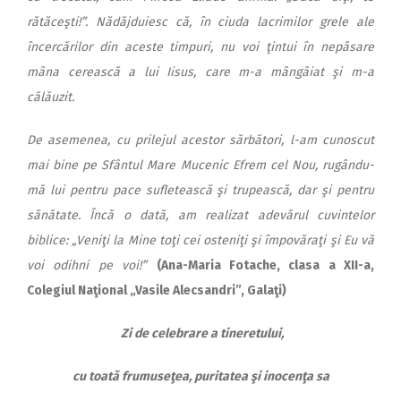
rătăceşti!”. Nădăjduiesc că, în ciuda lacrimilor grele ale
încercărilor din aceste timpuri, nu voi ţintui în nepăsare
mâna cerească a lui Iisus, care m-a mângâiat şi m-a
călăuzit.
De asemenea, cu prilejul acestor sărbători, l-am cunoscut
mai bine pe Sfântul Mare Mucenic Efrem cel Nou, rugându-
mă lui pentru pace sufletească şi trupească, dar şi pentru
sănătate. Încă o dată, am realizat adevărul cuvintelor
biblice: „Veniţi la Mine toţi cei osteniţi şi împovăraţi şi Eu vă
voi odihni pe voi!”
(Ana-Maria Fotache, clasa a XII-a,
Colegiul Naţional „Vasile Alecsandri”, Galaţi)
Zi de celebrare a tineretului,
cu toată frumuseţea, puritatea şi inocenţa sa