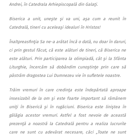
Andrei, în Catedrala Arhiepiscopală din Galaţi.
Biserica a unit, uneşte şi va uni, aşa cum a reunit în
Catedrală, tineri cu aceleaşi idealuri în Hristos!
Înaltpreasfinţia Sa ne-a arătat încă o dată, nu doar în daruri,
ci prin gestul făcut, că este alături de tineri, că Biserica ne
este alături. Prin participarea la olimpiadă, cât şi la Sfânta
Liturghie, încercăm să dobândim cunoştinţe prin care să
păstrăm dragostea Lui Dumnezeu vie în sufletele noastre.
Trăim vremuri în care credinţa este îndepărtată aproape
insesizabil de la om şi este foarte important să rămânem
uniţi în Biserică şi în rugăciuni. Biserica este liniştea în
gălăgia acestor vremuri. Astfel a fost nevoie de această
prezenţă a noastră la Catedrală pentru a realiza lucrurile
care ne sunt cu adevărat necesare, căci „Toate ne sunt