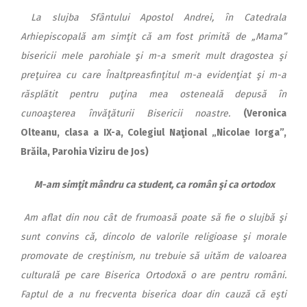
La slujba Sfântului Apostol Andrei, în Catedrala
Arhiepiscopală am simţit că am fost primită de „Mama”
bisericii mele parohiale şi m-a smerit mult dragostea şi
preţuirea cu care Înaltpreasfinţitul m-a evidenţiat şi m-a
răsplătit pentru puţina mea osteneală depusă în
cunoaşterea învăţăturii Bisericii noastre.
(Veronica
Olteanu, clasa a IX-a, Colegiul Naţional „Nicolae Iorga”,
Brăila, Parohia Viziru de Jos)
M-am simţit mândru ca student, ca român şi ca ortodox
Am aflat din nou cât de frumoasă poate să fie o slujbă şi
sunt convins că, dincolo de valorile religioase şi morale
promovate de creştinism, nu trebuie să uităm de valoarea
culturală pe care Biserica Ortodoxă o are pentru români.
Faptul de a nu frecventa biserica doar din cauză că eşti