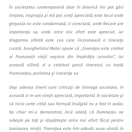
În societatea contemporană doar în biserică îmi pot găsi
liniştea, inspiraţia şi mă pot simţi apreciată; este locul unde
greşeala nu este condamnată, ci corectată, unde fiecare are
importanţa sa, unde orice mic efort este apreciat, iar
dragostea sfântă este cea care încoronează o tinereţe
curată. Evanghelistul Matei spune că „tinereţea este simbol
al frumuseţii vieţii veşnice din Împărăţia cerurilor”, iar
această sfântă zi a celebrat parcă tineretul, cu toată
frumuseţea, puritatea şi inocenţa sa.
Deşi adesea tinerii sunt criticaţi de întreaga societate, în
această zi m-am simţit apreciată, importantă în societate şi
că nicio carte citită sau formulă învăţată nu a fost în zadar,
ba chiar mi-a demonstrat, încă odată, că Dumnezeu ne
iubeşte pe toţi şi răsplăteşte orice mic efort făcut pentru
luminarea minţii. Tinereţea este într-adevăr acea vârstă în