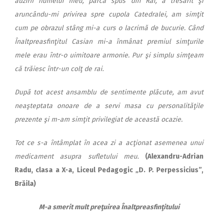
auzirii numelui meu, parcă spus din Rai, a tresărit şi
aruncându-mi privirea spre cupola Catedralei, am simţit
cum pe obrazul stâng mi-a curs o lacrimă de bucurie. Când
Înaltpreasfinţitul Casian mi-a înmânat premiul simţurile
mele erau într-o uimitoare armonie. Pur şi simplu simţeam
că trăiesc într-un colţ de rai.
După tot acest ansamblu de sentimente plăcute, am avut
neaşteptata onoare de a servi masa cu personalităţile
prezente şi m-am simţit privilegiat de această ocazie.
Tot ce s-a întâmplat în acea zi a acţionat asemenea unui
medicament asupra sufletului meu.
(Alexandru-Adrian
Radu, clasa a X-a, Liceul Pedagogic „D. P. Perpessicius”,
Brăila)
M-a smerit mult preţuirea Înaltpreasfinţitului