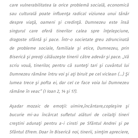
care vulnerabilitatea la orice problemă socială, economică
sau culturală poate influenţa radical viziunea unui tânăr
despre viaţă, oameni şi credinţă. Dumnezeu este însă
singurul care oferă tinerilor calea spre înţelepciune,
dragoste sfântă şi pace. Într-o societate greu zdruncinată
de probleme sociale, familiale şi etice, Dumnezeu, prin
Biserică şi preoţi călăuzeşte tinerii către adevăr şi pace. „Vă
scriu vouă, tinerilor, pentru că sunteţi tari şi cuvântul lui
Dumnezeu rămâne întru voi şi aţi biruit pe cel viclean (…) Şi
lumea trece şi pofta ei, dar cel ce face voia lui Dumnezeu
rămâne în veac” (I Ioan 2, 14 şi 17).
Aşadar mozaic de emoţii: uimire,încântare,copleşire şi
bucurie mi-au încărcat sufletul alături de ceilalţi tineri
creştini adunaţi pentru a-i cinsti pe Sfântul Andrei şi pe
Sfântul Efrem. Doar în Biserică noi, tinerii, simţim apreciere,