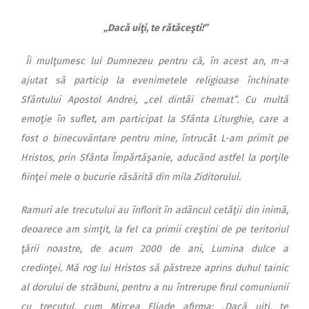
„Dacă uiţi, te rătăceşti!”
Îi mulţumesc lui Dumnezeu pentru că, în acest an, m-a
ajutat să particip la evenimetele religioase închinate
Sfântului Apostol Andrei, „cel dintâi chemat”. Cu multă
emoţie în suflet, am participat la Sfânta Liturghie, care a
fost o binecuvântare pentru mine, întrucât L-am primit pe
Hristos, prin Sfânta Împărtăşanie, aducând astfel la porţile
fiinţei mele o bucurie răsărită din mila Ziditorului.
Ramuri ale trecutului au înflorit în adâncul cetăţii din inimă,
deoarece am simţit, la fel ca primii creştini de pe teritoriul
ţării noastre, de acum 2000 de ani, Lumina dulce a
credinţei. Mă rog lui Hristos să păstreze aprins duhul tainic
al dorului de străbuni, pentru a nu întrerupe firul comuniunii
cu trecutul, cum Mircea Eliade afirma: „Dacă uiţi, te