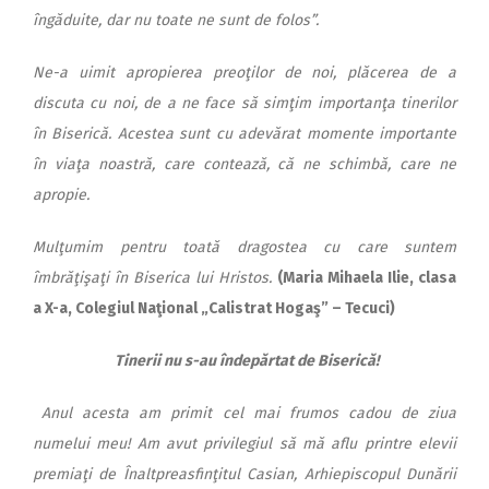
îngăduite, dar nu toate ne sunt de folos”.
Ne-a uimit apropierea preoţilor de noi, plăcerea de a
discuta cu noi, de a ne face să simţim importanţa tinerilor
în Biserică. Acestea sunt cu adevărat momente importante
în viaţa noastră, care contează, că ne schimbă, care ne
apropie.
Mulţumim pentru toată dragostea cu care suntem
îmbrăţişaţi în Biserica lui Hristos.
(Maria Mihaela Ilie, clasa
a X-a, Colegiul Naţional „Calistrat Hogaş” – Tecuci)
Tinerii nu s-au îndepărtat de Biserică!
Anul acesta am primit cel mai frumos cadou de ziua
numelui meu! Am avut privilegiul să mă aflu printre elevii
premiaţi de Înaltpreasfinţitul Casian, Arhiepiscopul Dunării