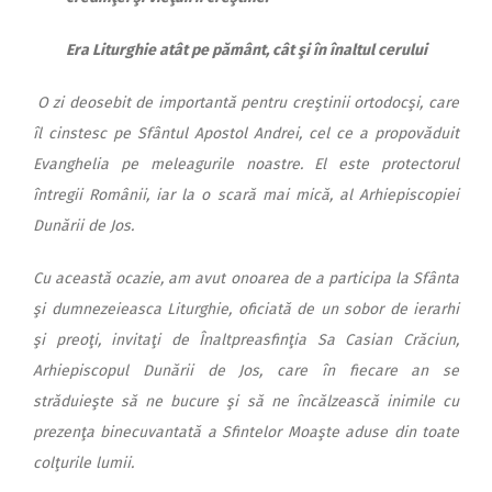
Era Liturghie atât pe pământ, cât şi în înaltul cerului
O zi deosebit de importantă pentru creştinii ortodocşi, care
îl cinstesc pe Sfântul Apostol Andrei, cel ce a propovăduit
Evanghelia pe meleagurile noastre. El este protectorul
întregii Românii, iar la o scară mai mică, al Arhiepiscopiei
Dunării de Jos.
Cu această ocazie, am avut onoarea de a participa la Sfânta
şi dumnezeieasca Liturghie, oficiată de un sobor de ierarhi
şi preoţi, invitaţi de Înaltpreasfinţia Sa Casian Crăciun,
Arhiepiscopul Dunării de Jos, care în fiecare an se
străduieşte să ne bucure şi să ne încălzească inimile cu
prezenţa binecuvantată a Sfintelor Moaşte aduse din toate
colţurile lumii.