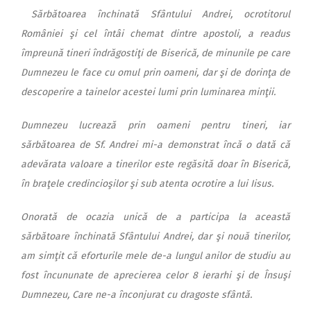
Sărbătoarea închinată Sfântului Andrei, ocrotitorul
României şi cel întâi chemat dintre apostoli, a readus
împreună tineri îndrăgostiţi de Biserică, de minunile pe care
Dumnezeu le face cu omul prin oameni, dar şi de dorinţa de
descoperire a tainelor acestei lumi prin luminarea minţii.
Dumnezeu lucrează prin oameni pentru tineri, iar
sărbătoarea de Sf. Andrei mi-a demonstrat încă o dată că
adevărata valoare a tinerilor este regăsită doar în Biserică,
în braţele credincioşilor şi sub atenta ocrotire a lui Iisus.
Onorată de ocazia unică de a participa la această
sărbătoare închinată Sfântului Andrei, dar şi nouă tinerilor,
am simţit că eforturile mele de-a lungul anilor de studiu au
fost încununate de aprecierea celor 8 ierarhi şi de Însuşi
Dumnezeu, Care ne-a înconjurat cu dragoste sfântă.