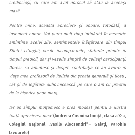
credincioşi, cu care am avut norocul să stau la aceeaşi
masă.
Pentru mine, această apreciere şi onoare, totodată, a
însemnat enorm. Voi purta mult timp întipărită în memorie
amintirea acelei zile, sentimentele înălţătoare din timpul
Sfintei Liturghii, vocile incomparabile, sfaturile primite în
timpul predicii, dar şi veselia simţită de ceilalţi participanţi.
Doresc să amintesc şi despre contribuţia ce au avut-o în
viaţa mea profesorii de Religie din şcoala generală şi liceu ,
cât şi de legătura duhovnicească pe care o am cu preotul
de la biserica unde merg.
Iar un simplu mulţumesc e prea modest pentru a ilustra
toată aprecierea mea!
(Andreea Cosmina Ioniţă, clasa a X-a,
Colegiul Naţional „Vasile Alecsandri”– Galaţi, Parohia
Izvoarele)