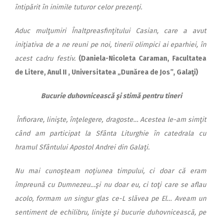
întipărit în inimile tuturor celor prezenţi.
Aduc mulţumiri Înaltpreasfinţitului Casian, care a avut
iniţiativa de a ne reuni pe noi, tinerii olimpici ai eparhiei, în
acest cadru festiv.
(Daniela-Nicoleta Caraman, Facultatea
de Litere, Anul II , Universitatea „Dunărea de Jos”, Galaţi)
Bucurie duhovnicească şi stimă pentru tineri
Înfiorare, linişte, înţelegere, dragoste… Acestea le-am simţit
când am participat la Sfânta Liturghie în catedrala cu
hramul Sfântului Apostol Andrei din Galaţi.
Nu mai cunoşteam noţiunea timpului, ci doar că eram
împreună cu Dumnezeu…şi nu doar eu, ci toţi care se aflau
acolo, formam un singur glas ce-L slăvea pe El… Aveam un
sentiment de echilibru, linişte şi bucurie duhovnicească, pe