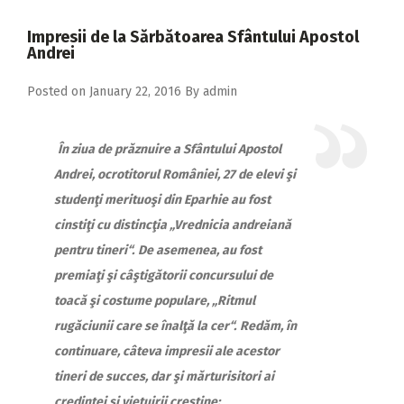
2018
Impresii de la Sărbătoarea Sfântului Apostol
2017
Andrei
2016
Posted on
January 22, 2016
By
admin
2015
2014
În ziua de prăznuire a Sfântului Apostol
Andrei, ocrotitorul României, 27 de elevi şi
2013
studenţi merituoşi din Eparhie au fost
2012
cinstiţi cu distincţia „Vrednicia andreiană
2011
pentru tineri“.
De asemenea, au fost
premiaţi şi câştigătorii concursului de
2010
toacă şi costume populare, „Ritmul
2009
rugăciunii care se înalţă la cer“.
Redăm, în
continuare, câteva impresii ale acestor
tineri de succes, dar şi mărturisitori ai
credinţei şi vieţuirii creştine: