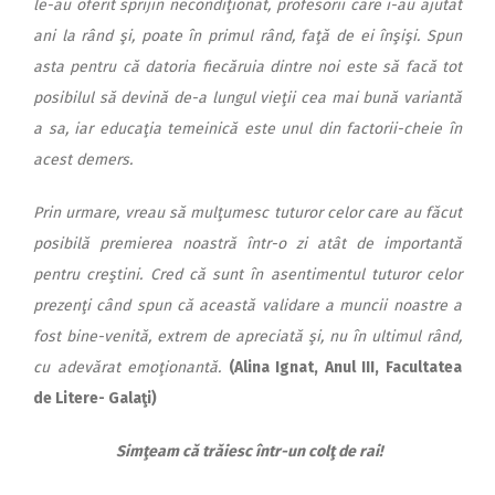
le-au oferit sprijin necondiţionat, profesorii care i-au ajutat
ani la rând şi, poate în primul rând, faţă de ei înşişi. Spun
asta pentru că datoria fiecăruia dintre noi este să facă tot
posibilul să devină de-a lungul vieţii cea mai bună variantă
a sa, iar educaţia temeinică este unul din factorii-cheie în
acest demers.
Prin urmare, vreau să mulţumesc tuturor celor care au făcut
posibilă premierea noastră într-o zi atât de importantă
pentru creştini. Cred că sunt în asentimentul tuturor celor
prezenţi când spun că această validare a muncii noastre a
fost bine-venită, extrem de apreciată şi, nu în ultimul rând,
cu adevărat emoţionantă.
(Alina Ignat, Anul III, Facultatea
de Litere- Galaţi)
Simţeam că trăiesc într-un colţ de rai!