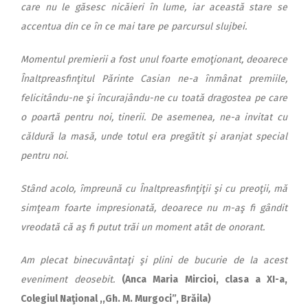
care nu le găsesc nicăieri în lume, iar această stare se
accentua din ce în ce mai tare pe parcursul slujbei.
Momentul premierii a fost unul foarte emoţionant, deoarece
Înaltpreasfinţitul Părinte Casian ne-a înmânat premiile,
felicitându-ne şi încurajându-ne cu toată dragostea pe care
o poartă pentru noi, tinerii. De asemenea, ne-a invitat cu
căldură la masă, unde totul era pregătit şi aranjat special
pentru noi.
Stând acolo, împreună cu Înaltpreasfinţiţii şi cu preoţii, mă
simţeam foarte impresionată, deoarece nu m-aş fi gândit
vreodată că aş fi putut trăi un moment atât de onorant.
Am plecat binecuvântaţi şi plini de bucurie de la acest
eveniment deosebit.
(Anca Maria Mircioi, clasa a XI-a,
Colegiul Naţional ,,Gh. M. Murgoci”, Brăila)