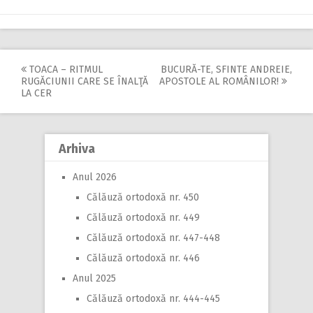
TOACA – RITMUL
BUCURĂ-TE, SFINTE ANDREIE,
Post
RUGĂCIUNII CARE SE ÎNALŢĂ
APOSTOLE AL ROMÂNILOR!
LA CER
navigation
Arhiva
Anul 2026
Călăuză ortodoxă nr. 450
Călăuză ortodoxă nr. 449
Călăuză ortodoxă nr. 447-448
Călăuză ortodoxă nr. 446
Anul 2025
Călăuză ortodoxă nr. 444-445