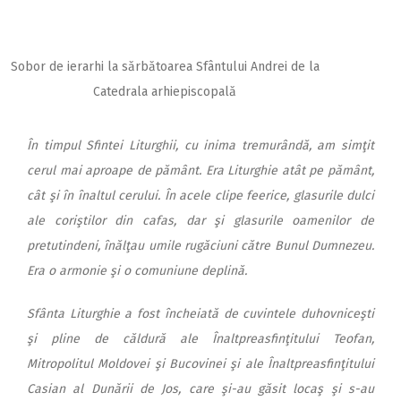
Sobor de ierarhi la sărbătoarea Sfântului Andrei de la
Catedrala arhiepiscopală
În timpul Sfintei Liturghii, cu inima tremurândă, am simţit
cerul mai aproape de pământ. Era Liturghie atât pe pământ,
cât şi în înaltul cerului. În acele clipe feerice, glasurile dulci
ale coriştilor din cafas, dar şi glasurile oamenilor de
pretutindeni, înălţau umile rugăciuni către Bunul Dumnezeu.
Era o armonie şi o comuniune deplină.
Sfânta Liturghie a fost încheiată de cuvintele duhovniceşti
şi pline de căldură ale Înaltpreasfinţitului Teofan,
Mitropolitul Moldovei şi Bucovinei şi ale Înaltpreasfinţitului
Casian al Dunării de Jos, care şi-au găsit locaş şi s-au