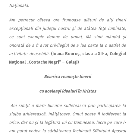
Naţională.
Am petrecut câteva ore frumoase alături de alţi tineri
excepţionali din judeţul nostru şi de atâtea feţe luminate,
ce sunt exemple demne de urmat. Mă simt mândră şi
onorată de a fi avut privilegiul de a lua parte la o astfel de
activitate deosebită.
(Ioana Bouroş, clasa a XII-a, Colegiul
Naţional „Costache Negri” – Galaţi)
Biserica reuneşte tinerii
cu aceleaşi idealuri în Hristos
Am simţit o mare bucurie sufletească prin participarea la
slujba arhierească, înălţătoare. Omul poate fi indiferent la
orice, dar nu şi la legătura lui cu Dumnezeu, lucru pe care l-
am putut vedea la sărbătoarea închinată Sfântului Apostol