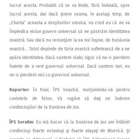
lucrul acesta. Probabil că se va tinde, fără îndoială, spre
lucrul acesta, dar dacă ţinem seama, în acelaşi timp, de
,,Charta” aceasta a drepturilor omului, nu cred eu că ne va
împiedica niciun guvern universal să ne păstrăm identitatea
noastră. Sau dacă nu renunţăm la ea noi înşine, de bunăvoia
noastră… Totul depinde de tăria noastră sufletească de a ne
apăra identitatea. Dacă suntem slabi, sigur că ne-o pierdem
înainte de a veni guvernul universal. Dacă suntem tari, nu
ne-o pierdem nici cu guvernul universal.
Reporter:
În final, ÎPS Voastră, mulţumindu-vă pentru
cuvintele de folos, Vă rugăm să daţi un îndemn
credincioşilor de la Dunărea de Jos.
ÎPS Serafim
: Eu mă bucur că la Dunărea de Jos am întâlnit
credincioşi foarte evlavioşi şi foarte ataşaţi de Biserică. Şi