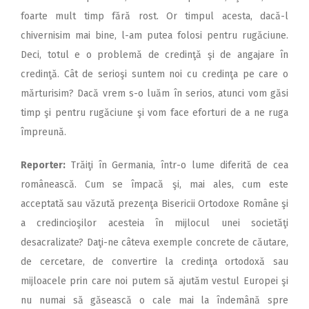
foarte mult timp fără rost. Or timpul acesta, dacă-l
chivernisim mai bine, l-am putea folosi pentru rugăciune.
Deci, totul e o problemă de credinţă şi de angajare în
credinţă. Cât de serioşi suntem noi cu credinţa pe care o
mărturisim? Dacă vrem s-o luăm în serios, atunci vom găsi
timp şi pentru rugăciune şi vom face eforturi de a ne ruga
împreună.
Reporter:
Trăiţi în Germania, într-o lume diferită de cea
românească. Cum se împacă şi, mai ales, cum este
acceptată sau văzută prezenţa Bisericii Ortodoxe Române şi
a credincioşilor acesteia în mijlocul unei societăţi
desacralizate? Daţi-ne câteva exemple concrete de căutare,
de cercetare, de convertire la credinţa ortodoxă sau
mijloacele prin care noi putem să ajutăm vestul Europei şi
nu numai să găsească o cale mai la îndemână spre