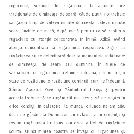
rugăciune, vorbind de rugăciunea la anumite ore
tradiţionale: de dimineaţă, de seară, cât de puţin; noi trebuie
să găsim timp de câteva minute dimineaţă, câteva minute
seara, înainte de masă, după masă pentru ca să rostim o
rugăciune cu atenţia concentrată în inimă. Adică, având
atenţia concentrată la rugăciunea respectivă. Sigur că
rugăciunea nu se delimitează doar la momentele îndătinate:
de dimineaţă, de seară sau duminica, în zilele de
sărbătoare, ci rugăciunea trebuie să devină, într-un fel, o
stare de rugăciune, o rugăciune continuă, cum ne îndeamnă
Sfântul Apostol Pavel şi Mântuitorul Însuşi. Şi pentru
aceasta trebuie să ne rugăm cât mai des şi să ne rugăm în
orice condiţii: în călătorie, la muncă, oriunde ne-am afla,
dacă ne gândim la Dumnezeu cu evlavie şi cu credinţă şi
rostim rugăciunea lui Iisus sau orice altfel de rugăciune
scurtă, atunci mintea noastră se învaţă cu rugăciunea şi,