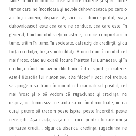
Taine, atunci dihotomia aceasta între materie şi spirit, între
lumea care ne înconjoară şi nevoia duhovnicească pe care o
au toţi oamenii, dispare. Aş zice că atunci spiritul, viaţa
duhovnicească este cea care ne conduce, cea care este, în
general, fundamentul vieţii noastre şi noi ne comportăm în
lume, trăim în lume, în societate, călăuziţi de credinţă. Şi cu
forţa credinţei, forţa spiritualităţii. Atunci trăim în modul cel
mai firesc, când nu există lacune înaintea lui Dumnezeu şi în
credinţă când nu avem dihotomie între spirit şi materie.
Asta-i filosofia lui Platon sau alte filosofii! Deci, noi trebuie
să ajungem să trăim în modul cel mai natural posibil, cel
mai firesc şi o să vedem că rugăciunea şi credinţa, ne
inspiră, ne luminează, ne ajută să ne împlinim toate, ne dă
curaj, putere să trecem peste ispite, peste încercări, peste
nereuşite. Aşa-i viaţa, viaţa e o cruce pentru fiecare om şi
purtarea crucii…., sigur că Biserica, credinţa, rugăciunea ne