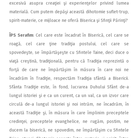
excesivă asupra creaţiei şi experienţelor privind lumea
materială. Cum putem depăşi această dihotomie suflet-trup,
spirit-materie, ce mijloace ne oferă Biserica şi Sfinţii Părinţi?
ÎPS Serafim
: Cel care este încadrat în Biserică, cel care se
roagă, cel care ţine tradiţia postului, cel care se
spovedeşte, se împărtăşeşte cu Sfintele Taine, deci duce o
viaţă creştină, tradiţională, pentru că Tradiţia reprezintă o
forţă de care ne împărtăşim în măsura în care noi ne
încadrăm în Tradiţie, respectăm Tradiţia sfântă a Bisericii.
Sfânta Tradiţie este, în fond, lucrarea Duhului Sfânt de-a
lungul istoriei şi e ca un curent, ca un val, ca un izvor care
circulă de-a lungul istoriei şi noi intrăm, ne încadrăm, în
această Tradiţie şi, în măsura în care împlinim preceptele
credinţei, preceptele evanghelice, ne rugăm, postim, ne
ducem la biserică, ne spovedim, ne împărtăşim cu Sfintele