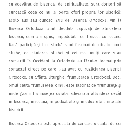
cu adevărat de biserică, de spiritualitate, sunt doritori să
cunoască ceea ce nu le poate oferi propria lor Biserică;
acolo aud sau cunosc, ştiu de Biserica Ortodoxă, vin la
Biserica Ortodoxă, sunt deodată captivaţi de atmosfera
bisericii, cum am spus, împodobită cu fresce, cu icoane.
Dacă participă şi la o slujbă, sunt fascinaţi de ritualul unei
slujbe, de cântarea slujbei şi cei mai mulţi care s-au
convertit în Occident la Ortodoxie au făcut-o tocmai prin
contactul direct pe care l-au avut cu rugăciunea Bisericii
Ortodoxe, cu Sfânta Liturghie, frumuseţea Ortodoxiei. Deci,
omul caută frumuseţea, omul este fascinat de frumuseţe şi
unde găsim frumuseţea curată, adevărată altundeva decât
în biserică, în icoană, în podoabele şi în odoarele sfinte ale
bisericii.
Biserica Ortodoxă este apreciată de cei care o caută, de cei