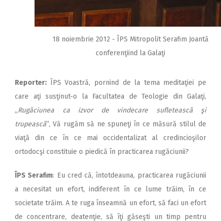
18 noiembrie 2012 - ÎPS Mitropolit Serafim Joantă
conferenţiind la Galaţi
Reporter:
ÎPS Voastră, pornind de la tema meditaţiei pe
care aţi susţinut-o la Facultatea de Teologie din Galaţi,
„
Rugăciunea ca izvor de vindecare sufletească şi
trupească
”, Vă rugăm să ne spuneţi în ce măsură stilul de
viaţă din ce în ce mai occidentalizat al credincioşilor
ortodocşi constituie o piedică în practicarea rugăciunii?
ÎPS Serafim
: Eu cred că, întotdeauna, practicarea rugăciunii
a necesitat un efort, indiferent în ce lume trăim, în ce
societate trăim. A te ruga înseamnă un efort, să faci un efort
de concentrare, deatenţie, să îţi găseşti un timp pentru