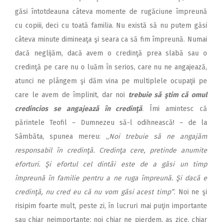
găsi întotdeauna câteva momente de rugăciune împreună
cu copiii, deci cu toată familia. Nu există să nu putem găsi
câteva minute dimineaţa şi seara ca să fim împreună. Numai
dacă neglijăm, dacă avem o credinţă prea slabă sau o
credinţă pe care nu o luăm în serios, care nu ne angajează,
atunci ne plângem şi dăm vina pe multiplele ocupaţii pe
care le avem de împlinit, dar noi
trebuie să ştim că omul
credincios se angajează în credinţă
. Îmi amintesc că
părintele Teofil – Dumnezeu să-l odihnească! – de la
Sâmbăta, spunea mereu: „
Noi trebuie să ne angajăm
responsabil în credinţă. Credinţa cere, pretinde anumite
eforturi. Şi efortul cel dintâi este de a găsi un timp
împreună în familie pentru a ne ruga împreună. Şi dacă e
credinţă, nu cred eu că nu vom găsi acest timp”
. Noi ne şi
risipim foarte mult, peste zi, în lucruri mai puţin importante
sau chiar neimportante; noi chiar ne pierdem, aş zice, chiar