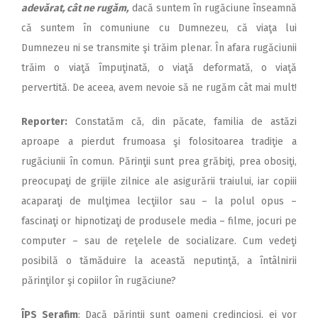
adevărat, cât ne rugăm,
dacă suntem în rugăciune înseamnă
că suntem în comuniune cu Dumnezeu, că viaţa lui
Dumnezeu ni se transmite şi trăim plenar. În afara rugăciunii
trăim o viaţă împuţinată, o viaţă deformată, o viaţă
pervertită. De aceea, avem nevoie să ne rugăm cât mai mult!
Reporter:
Constatăm că, din păcate, familia de astăzi
aproape a pierdut frumoasa şi folositoarea tradiţie a
rugăciunii în comun. Părinţii sunt prea grăbiţi, prea obosiţi,
preocupaţi de grijile zilnice ale asigurării traiului, iar copiii
acaparaţi de mulţimea lecţiilor sau – la polul opus –
fascinaţi or hipnotizaţi de produsele media – filme, jocuri pe
computer – sau de reţelele de socializare. Cum vedeţi
posibilă o tămăduire la această neputinţă, a întâlnirii
părinţilor şi copiilor în rugăciune?
ÎPS Serafim
: Dacă părinţii sunt oameni credincioşi, ei vor