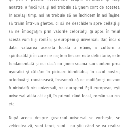
noastre, a fiecăruia, şi noi trebuie să ţinem cont de acestea.
În acelaşi timp, noi nu trebuie să ne închidem în noi înşine,
să trăim într-un ghetou, ci să ne deschidem spre ceilalţi şi
să ne îmbogăţim prin valorile celorlalţi. Şi apoi, în felul
acesta vom fi şi români, şi europeni şi universali. Dar, încă o
dată, valoarea aceasta locală a etniei, a culturii, a
spiritualităţii în care ne naştem fiecare este definitorie, este
fundamentală şi noi dacă nu ţinem seama sau suntem prea
uşuratici şi călcăm în picioare identitatea, în cazul nostru,
ortodoxă şi românească, înseamnă că ne mutilăm şi nu vom
fi niciodată nici universali, nici europeni. Eşti european, eşti
universal atâta cât eşti, în primul rând local, român sau rus
etc.
După aceea, despre guvernul universal se vorbeşte, se
vehiculea-ză, sunt teorii, sunt… nu ştiu când se va realiza