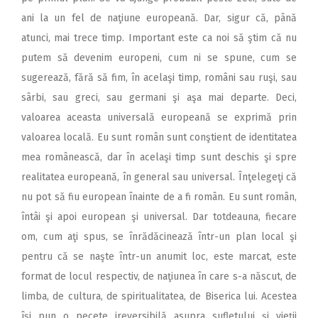
ani la un fel de naţiune europeană. Dar, sigur că, până
atunci, mai trece timp. Important este ca noi să ştim că nu
putem să devenim europeni, cum ni se spune, cum se
sugerează, fără să fim, în acelaşi timp, români sau ruşi, sau
sârbi, sau greci, sau germani şi aşa mai departe. Deci,
valoarea aceasta universală europeană se exprimă prin
valoarea locală. Eu sunt român sunt conştient de identitatea
mea românească, dar în acelaşi timp sunt deschis şi spre
realitatea europeană, în general sau universal. Înţelegeţi că
nu pot să fiu european înainte de a fi român. Eu sunt român,
întâi şi apoi european şi universal. Dar totdeauna, fiecare
om, cum aţi spus, se înrădăcinează într-un plan local şi
pentru că se naşte într-un anumit loc, este marcat, este
format de locul respectiv, de naţiunea în care s-a născut, de
limba, de cultura, de spiritualitatea, de Biserica lui. Acestea
îşi pun o pecete ireversibilă asupra sufletului şi vieţii