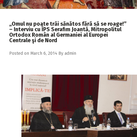
2018
2017
,,Omul nu poate trăi sănătos fără să se roage!”
2016
– Interviu cu ÎPS Serafim Joantă, Mitropolitul
Ortodox Român al Germaniei al Europei
2015
Centrale şi de Nord
2014
Posted on
March 6, 2014
By
admin
2013
2012
2011
2010
2009