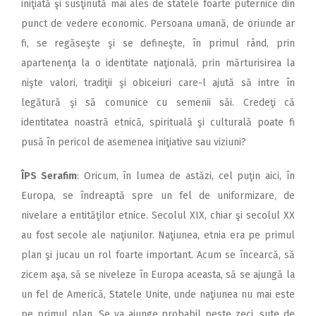
iniţiată şi susţinută mai ales de statele foarte puternice din
punct de vedere economic. Persoana umană, de oriunde ar
fi, se regăseşte şi se defineşte, în primul rând, prin
apartenenţa la o identitate naţională, prin mărturisirea la
nişte valori, tradiţii şi obiceiuri care-l ajută să intre în
legătură şi să comunice cu semenii săi. Credeţi că
identitatea noastră etnică, spirituală şi culturală poate fi
pusă în pericol de asemenea iniţiative sau viziuni?
ÎPS Serafim
: Oricum, în lumea de astăzi, cel puţin aici, în
Europa, se îndreaptă spre un fel de uniformizare, de
nivelare a entităţilor etnice. Secolul XIX, chiar şi secolul XX
au fost secole ale naţiunilor. Naţiunea, etnia era pe primul
plan şi jucau un rol foarte important. Acum se încearcă, să
zicem aşa, să se niveleze în Europa aceasta, să se ajungă la
un fel de Americă, Statele Unite, unde naţiunea nu mai este
pe primul plan. Se va ajunge probabil peste zeci, sute de