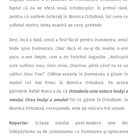
faptul că ea ne oferă nouă, ortodocşilor, în primul rând,
pentru că suntem botezaţi în Biserica Ortodoxă, tot ceea ce
sufletul nostru, inima noastră ne cere, pretinde.
Deci, încă o dată, omul a fost făcut pentru Dumnezeu, omul
tinde spre Dumnezeu, chiar dacă el nu-şi dă seama, n-are
pace, n-are linişte, cum a zis Fericitul Augustin: „
Neliniştit
este sufletul meu, întru mine, Doamne, până când nu se va
odihni întru Tine!
”. Odihna aceasta în Dumnezeu o găsim în
modul cel mai firesc în Biserica Ortodoxă. De aceea
părintele Rafail Noica a zis că
Ortodoxia este natura însăşi a
omului. Firea însăşi a omului!
Tot ce găsim în Ortodoxie, în
Biserica Ortodoxă, corespunde, este pe măsura firii umane.
Reporter
: Sclavia omului post-modern vine din
îndepărtarea sa de comuniunea cu Dumnezeu şi aplecarea