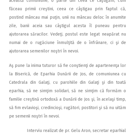
această comuniune, o parte din ceea ce câştigăm, cum
făceau primii creştini, ceea ce câştigau prin faptul că,
postind mâncau mai puţin, unii nu mâncau deloc în anumite
zile, banii aceia sau câştigul acesta îl puneau pentru
ajutorarea săracilor. Vedeţi, postul este legat neapărat nu
numai de o rugăciune înmulţită de o înfrânare, ci şi de
ajutorarea semenilor noştri în nevoi.
Aş pune la inima tuturor să fie conştienţi de apartenenţa lor
la Biserică, de Eparhia Dunării de Jos, de comuniunea cu
Catedrala din Galaţi, cu parohiile din Galaţi şi din toată
eparhia, să ne simţim solidari, să ne simţim că formăm o
familie creştină ortodoxă a Dunării de Jos şi, în acelaşi timp,
să fim evlavioşi, credincioşi, rugători, postitori şi să nu uităm
pe semenii noştri în nevoi.
Interviu realizat de pr. Gelu Aron, secretar eparhial