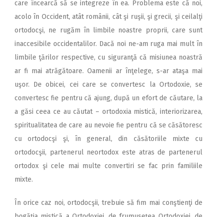
care încearcă să se integreze în ea. Problema este că noi,
acolo în Occident, atât românii, cât şi ruşii, şi grecii, şi ceilalţi
ortodocşi, ne rugăm în limbile noastre proprii, care sunt
inaccesibile occidentalilor. Dacă noi ne-am ruga mai mult în
limbile ţărilor respective, cu siguranţă că misiunea noastră
ar fi mai atrăgătoare. Oamenii ar înţelege, s-ar ataşa mai
uşor. De obicei, cei care se convertesc la Ortodoxie, se
convertesc fie pentru că ajung, după un efort de căutare, la
a găsi ceea ce au căutat – ortodoxia mistică, interiorizarea,
spiritualitatea de care au nevoie fie pentru că se căsătoresc
cu ortodocşi şi, în general, din căsătoriile mixte cu
ortodocşii, partenerul neortodox este atras de partenerul
ortodox şi cele mai multe convertiri se fac prin familiile
mixte.
În orice caz noi, ortodocşii, trebuie să fim mai conştienţi de
bogăţia mistică a Ortodoxiei, de frumuseţea Ortodoxiei, de