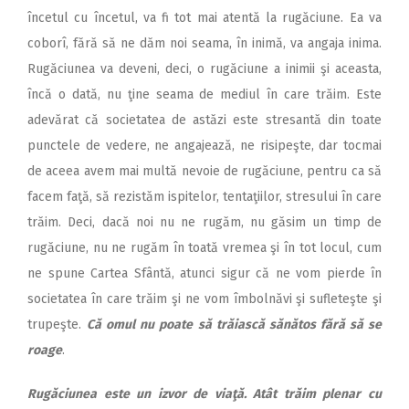
încetul cu încetul, va fi tot mai atentă la rugăciune. Ea va
coborî, fără să ne dăm noi seama, în inimă, va angaja inima.
Rugăciunea va deveni, deci, o rugăciune a inimii şi aceasta,
încă o dată, nu ţine seama de mediul în care trăim. Este
adevărat că societatea de astăzi este stresantă din toate
punctele de vedere, ne angajează, ne risipeşte, dar tocmai
de aceea avem mai multă nevoie de rugăciune, pentru ca să
facem faţă, să rezistăm ispitelor, tentaţiilor, stresului în care
trăim. Deci, dacă noi nu ne rugăm, nu găsim un timp de
rugăciune, nu ne rugăm în toată vremea şi în tot locul, cum
ne spune Cartea Sfântă, atunci sigur că ne vom pierde în
societatea în care trăim şi ne vom îmbolnăvi şi sufleteşte şi
trupeşte.
Că omul nu poate să trăiască sănătos fără să se
roage
.
Rugăciunea este un izvor de viaţă. Atât trăim plenar cu