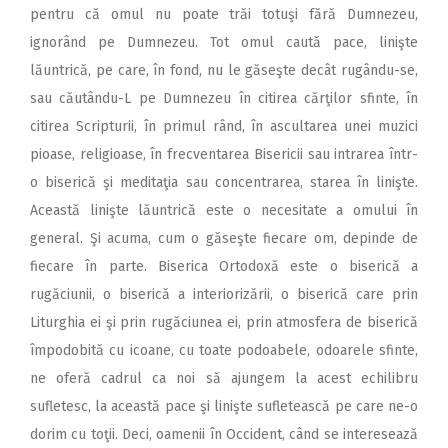
pentru că omul nu poate trăi totuşi fără Dumnezeu,
ignorând pe Dumnezeu. Tot omul caută pace, linişte
lăuntrică, pe care, în fond, nu le găseşte decât rugându-se,
sau căutându-L pe Dumnezeu în citirea cărţilor sfinte, în
citirea Scripturii, în primul rând, în ascultarea unei muzici
pioase, religioase, în frecventarea Bisericii sau intrarea într-
o biserică şi meditaţia sau concentrarea, starea în linişte.
Această linişte lăuntrică este o necesitate a omului în
general. Şi acuma, cum o găseşte fiecare om, depinde de
fiecare în parte. Biserica Ortodoxă este o biserică a
rugăciunii, o biserică a interiorizării, o biserică care prin
Liturghia ei şi prin rugăciunea ei, prin atmosfera de biserică
împodobită cu icoane, cu toate podoabele, odoarele sfinte,
ne oferă cadrul ca noi să ajungem la acest echilibru
sufletesc, la această pace şi linişte sufletească pe care ne-o
dorim cu toţii. Deci, oamenii în Occident, când se interesează