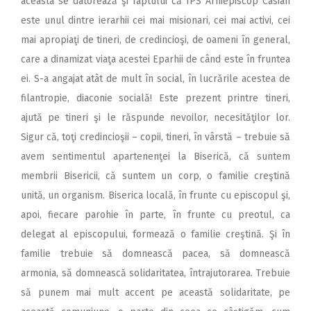
aceasta se datorează şi faptului că ÎPS Arhiepiscop Casian
este unul dintre ierarhii cei mai misionari, cei mai activi, cei
mai apropiaţi de tineri, de credincioşi, de oameni în general,
care a dinamizat viaţa acestei Eparhii de când este în fruntea
ei. S-a angajat atât de mult în social, în lucrările acestea de
filantropie, diaconie socială! Este prezent printre tineri,
ajută pe tineri şi le răspunde nevoilor, necesităţilor lor.
Sigur că, toţi credincioşii – copii, tineri, în vârstă – trebuie să
avem sentimentul apartenenţei la Biserică, că suntem
membrii Bisericii, că suntem un corp, o familie creştină
unită, un organism. Biserica locală, în frunte cu episcopul şi,
apoi, fiecare parohie în parte, în frunte cu preotul, ca
delegat al episcopului, formează o familie creştină. Şi în
familie trebuie să domnească pacea, să domnească
armonia, să domnească solidaritatea, întrajutorarea. Trebuie
să punem mai mult accent pe această solidaritate, pe