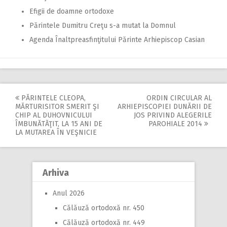
Efigii de doamne ortodoxe
Părintele Dumitru Creţu s-a mutat la Domnul
Agenda Înaltpreasfinţitului Părinte Arhiepiscop Casian
PĂRINTELE CLEOPA,
ORDIN CIRCULAR AL
Post
MĂRTURISITOR SMERIT ŞI
ARHIEPISCOPIEI DUNĂRII DE
CHIP AL DUHOVNICULUI
JOS PRIVIND ALEGERILE
navigation
ÎMBUNĂTĂŢIT, LA 15 ANI DE
PAROHIALE 2014
LA MUTAREA ÎN VEŞNICIE
Arhiva
Anul 2026
Călăuză ortodoxă nr. 450
Călăuză ortodoxă nr. 449