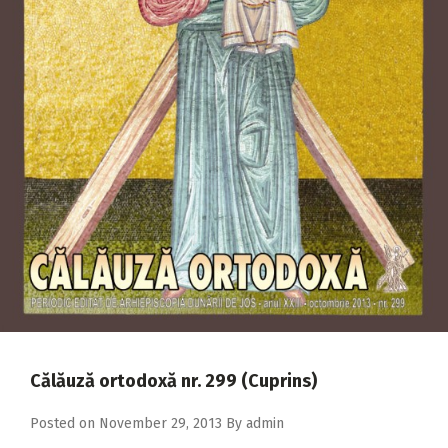
2018
2017
2016
2015
2014
2013
2012
2011
2010
2009
Călăuză ortodoxă nr. 299 (Cuprins)
Posted on
November 29, 2013
By
admin