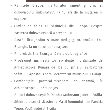
Părintele Cleopa, mărturisitor smerit şi chip al
duhovnicului îmbunătăţit, la 15 ani de la mutarea în
veşnicie
Cuvânt de folos al părintelui Ilie Cleopa: Despre
naşterea duhovnicească a creştinului
Dascăl, liturghisitor şi mare pedagog: pr. prof. dr. Ene
Branişte, la un secol de la naştere
Pr. prof. dr. Ene Branişte. Date biobibliografice
Programul manifestărilor spirituale organizate de
Arhiepiscopia Dunării de Jos cu prilejul sărbătoririi
Sfântului Apostol Andrei, ocrotitorul municipiului Galaţi
Conferinţele pastoral-misionare de toamnă, în
Arhiepiscopia Dunării de Jos
Bucurii duhovniceşti în Parohia Mohreanu, judeţul Brăila
Sfinţirea bisericii ,,Naşterea Maicii Domnului” din Parohia
Ţepeş Vodă, judeţul Brăila