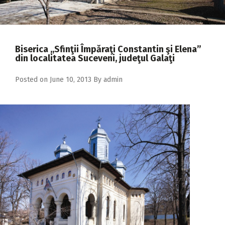
2018
2017
2016
Biserica ,,Sfinţii Împăraţi Constantin şi Elena”
din localitatea Suceveni, judeţul Galaţi
2015
2014
Posted on
June 10, 2013
By
admin
2013
2012
2011
2010
2009