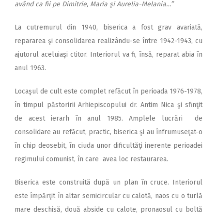
având ca fii pe Dimitrie, Maria şi Aurelia-Melania…”
La cutremurul din 1940, biserica a fost grav avariată,
repararea şi consolidarea realizându-se între 1942-1943, cu
ajutorul aceluiaşi ctitor. Interiorul va fi, însă, reparat abia în
anul 1963.
Locaşul de cult este complet refăcut în perioada 1976-1978,
în timpul păstoririi Arhiepiscopului dr. Antim Nica şi sfinţit
de acest ierarh în anul 1985. Amplele lucrări de
consolidare au refăcut, practic, biserica şi au înfrumuseţat-o
în chip deosebit, în ciuda unor dificultăţi inerente perioadei
regimului comunist, în care avea loc restaurarea.
Biserica este construită după un plan în cruce. Interiorul
este împărţit în altar semicircular cu calotă, naos cu o turlă
mare deschisă, două abside cu calote, pronaosul cu boltă