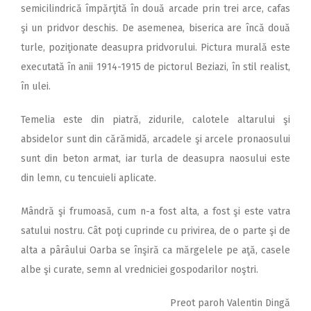
semicilindrică împărţită în două arcade prin trei arce, cafas
şi un pridvor deschis. De asemenea, biserica are încă două
turle, poziţionate deasupra pridvorului. Pictura murală este
executată în anii 1914-1915 de pictorul Beziazi, în stil realist,
în ulei.
Temelia este din piatră, zidurile, calotele altarului şi
absidelor sunt din cărămidă, arcadele şi arcele pronaosului
sunt din beton armat, iar turla de deasupra naosului este
din lemn, cu tencuieli aplicate.
Mândră şi frumoasă, cum n-a fost alta, a fost şi este vatra
satului nostru. Cât poţi cuprinde cu privirea, de o parte şi de
alta a pârâului Oarba se înşiră ca mărgelele pe aţă, casele
albe şi curate, semn al vredniciei gospodarilor noştri.
Preot paroh Valentin Dingă