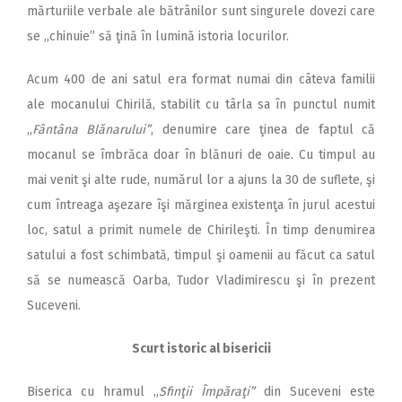
mărturiile verbale ale bătrânilor sunt singurele dovezi care
se „chinuie” să ţină în lumină istoria locurilor.
Acum 400 de ani satul era format numai din câteva familii
ale mocanului Chirilă, stabilit cu târla sa în punctul numit
„
Fântâna Blănarului”
, denumire care ţinea de faptul că
mocanul se îmbrăca doar în blănuri de oaie. Cu timpul au
mai venit şi alte rude, numărul lor a ajuns la 30 de suflete, şi
cum întreaga aşezare îşi mărginea existenţa în jurul acestui
loc, satul a primit numele de Chirileşti. În timp denumirea
satului a fost schimbată, timpul şi oamenii au făcut ca satul
să se numească Oarba, Tudor Vladimirescu şi în prezent
Suceveni.
Scurt istoric al bisericii
Biserica cu hramul „
Sfinţii Împăraţi”
din Suceveni este