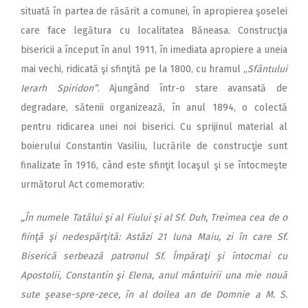
situată în partea de răsărit a comunei, în apropierea şoselei
care face legătura cu localitatea Băneasa. Construcţia
bisericii a început în anul 1911, în imediata apropiere a uneia
mai vechi, ridicată şi sfinţită pe la 1800, cu hramul ,,
Sfântului
Ierarh Spiridon”
. Ajungând într-o stare avansată de
degradare, sătenii organizează, în anul 1894, o colectă
pentru ridicarea unei noi biserici. Cu sprijinul material al
boierului Constantin Vasiliu, lucrările de construcţie sunt
finalizate în 1916, când este sfinţit locaşul şi se întocmeşte
următorul Act comemorativ:
,,În numele Tatălui şi al Fiului şi al Sf. Duh, Treimea cea de o
fiinţă şi nedespărţită: Astăzi 21 luna Maiu, zi în care Sf.
Biserică serbează patronul Sf. Împăraţi şi întocmai cu
Apostolii, Constantin şi Elena, anul mântuirii una mie nouă
sute şease-spre-zece, în al doilea an de Domnie a M. S.