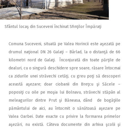
Sfântul locaş din Suceveni închinat Sfinţilor Împăraţi
Comuna Suceveni, situată pe Valea Horincii este aşezată pe
drumul naţional DN 26 Galaţi – Bârlad, la o distanţă de 66
kilometri nord de Galaţi. Înconjurată din toate părţile de
dealuri, cu o singură deschidere spre soare, răsare întocmai
ca zidurile unei străvechi cetăţi, cu greu poţi să descoperi
această aşezare; doar ciobanii din Breţcu şi Săcele –
poposiţi cu oile pe moşia lui Bolnavu, străvechi stăpân al
meleagurilor dintre Prut şi Băneasa, dând de bogăţiile
pământului de aici, au întocmit o sănătoasă aşezare pe
Valea Oarbei. Date exacte cu privire la formarea primelor
aşezări, nu există. Câteva documente din arhiva şcolii şi