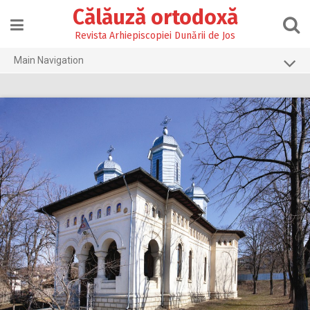
Skip
Călăuză ortodoxă
to
content
Revista Arhiepiscopiei Dunării de Jos
Main Navigation
Prima pagină
2026
2025
2024
2023
2022
2021
2020
2019