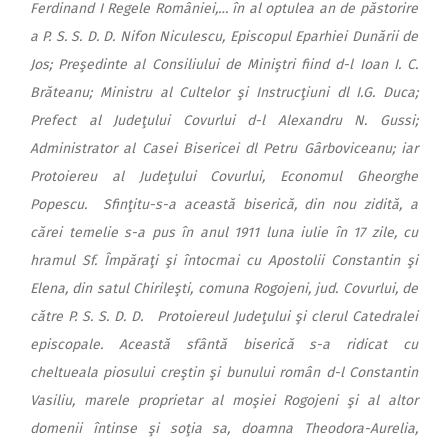
Ferdinand I Regele României,… în al optulea an de păstorire
a P. S. S. D. D. Nifon Niculescu, Episcopul Eparhiei Dunării de
Jos; Preşedinte al Consiliului de Miniştri fiind d-l Ioan I. C.
Brăteanu; Ministru al Cultelor şi Instrucţiuni dl I.G. Duca;
Prefect al Judeţului Covurlui d-l Alexandru N. Gussi;
Administrator al Casei Bisericei dl Petru Gârboviceanu; iar
Protoiereu al Judeţului Covurlui, Economul Gheorghe
Popescu. Sfinţitu-s-a această biserică, din nou zidită, a
cărei temelie s-a pus în anul 1911 luna iulie în 17 zile, cu
hramul Sf. Împăraţi şi întocmai cu Apostolii Constantin şi
Elena, din satul Chirileşti, comuna Rogojeni, jud. Covurlui, de
către P. S. S. D. D. Protoiereul Judeţului şi clerul Catedralei
episcopale. Această sfântă biserică s-a ridicat cu
cheltueala piosului creştin şi bunului român d-l Constantin
Vasiliu, marele proprietar al moşiei Rogojeni şi al altor
domenii întinse şi soţia sa, doamna Theodora-Aurelia,