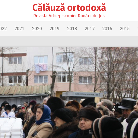
Călăuză ortodoxă
Revista Arhiepiscopiei Dunării de Jos
022
2021
2020
2019
2018
2017
2016
2015