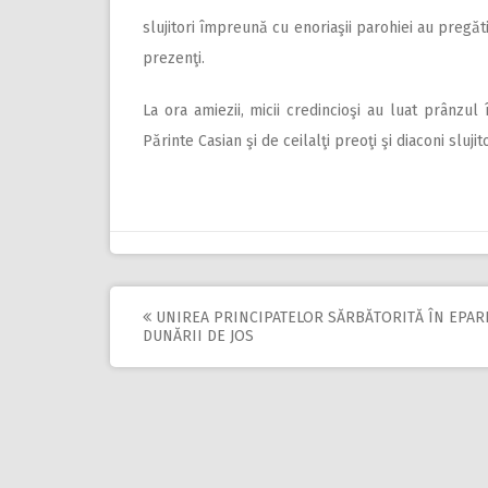
slujitori împreună cu enoriaşii parohiei au pregăti
prezenţi.
La ora amiezii, micii credincioşi au luat prânzul î
Părinte Casian şi de ceilalţi preoţi şi diaconi slujito
UNIREA PRINCIPATELOR SĂRBĂTORITĂ ÎN EPAR
Post
DUNĂRII DE JOS
navigation