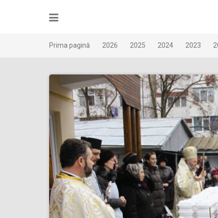
Skip
to
content
Prima pagină
2026
2025
2024
2023
2