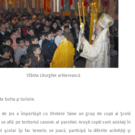
Sfânta Liturghie arhierească
e bolta şi turlele.
i de Jos a împărtăşit cu Sfintele Taine un grup de copii ai Şcolii
se află pe teritoriul canonic al parohiei. Aceşti copiii sunt asistaţi în
colar îşi fac temele, se joacă, participă la diferite activităţi şi