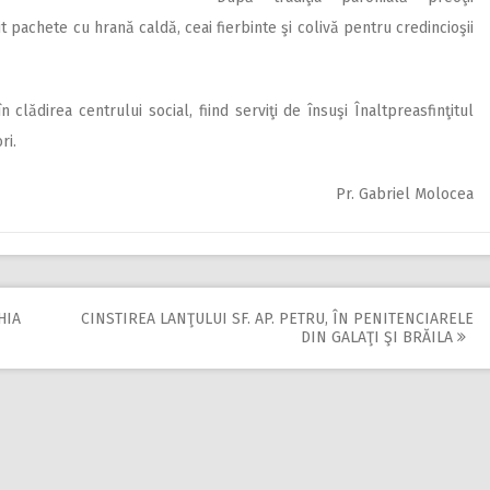
t pachete cu hrană caldă, ceai fierbinte şi colivă pentru credincioşii
n clădirea centrului social, fiind serviţi de însuşi Înaltpreasfinţitul
ri.
Pr. Gabriel Molocea
HIA
CINSTIREA LANŢULUI SF. AP. PETRU, ÎN PENITENCIARELE
DIN GALAŢI ŞI BRĂILA