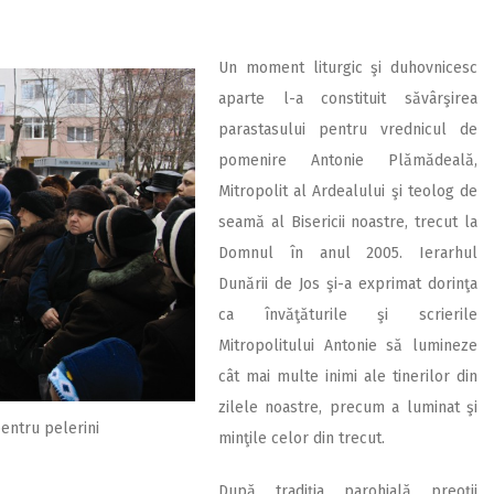
Un moment liturgic şi duhovnicesc
aparte l-a constituit săvârşirea
parastasului pentru vrednicul de
pomenire Antonie Plămădeală,
Mitropolit al Ardealului şi teolog de
seamă al Bisericii noastre, trecut la
Domnul în anul 2005. Ierarhul
Dunării de Jos şi-a exprimat dorinţa
ca învăţăturile şi scrierile
Mitropolitului Antonie să lumineze
cât mai multe inimi ale tinerilor din
zilele noastre, precum a luminat şi
entru pelerini
minţile celor din trecut.
După tradiţia parohială preoţii