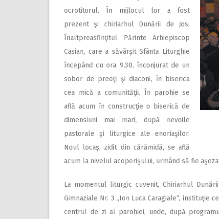
ocrotitorul. În mijlocul lor a fost
prezent şi chiriarhul Dunării de Jos,
Înaltpreasfinţitul Părinte Arhiepiscop
Casian, care a săvârşit Sfânta Liturghie
începând cu ora 9.30, înconjurat de un
sobor de preoţi şi diaconi, în biserica
cea mică a comunităţii. În parohie se
află acum în construcţie o biserică de
dimensiuni mai mari, după nevoile
pastorale şi liturgice ale enoriaşilor.
Noul locaş, zidit din cărămidă, se află
acum la nivelul acoperişului, urmând să fie aşezat
La momentul liturgic cuvenit, Chiriarhul Dunări
Gimnaziale Nr. 3 „Ion Luca Caragiale“, instituţie ce 
centrul de zi al parohiei, unde, după programul ş