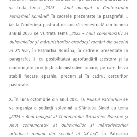
va trata tema „
2025 – Anul omagial al Centenarului
Patriarhiei Române
“, în cadrele prezentate la paragraful I,
iar la Conferința pastoral‑misionară semestrială din toamna
anului 2025 se va trata tema „
2025
–
Anul comemorativ al
duhovnicilor și mărturisitorilor ortodocși români din secolul
al XX‑lea
“, în Patriarhia Română, în cadrele prezentate la
paragraful II, cu posibilitatea aprofundării acestora și la
conferințele preoțești administrative lunare, pe care le va
stabili fiecare eparhie, precum și în cadrul cercurilor
pastorale.
X.
În luna octombrie din anul 2025, la
Palatul Patriarhiei
se
va organiza o ședință solemnă a Sfântului Sinod cu tema
„
2025 – Anul omagial al Centenarului Patriarhiei Române și
Anul comemorativ al duhovnicilor și mărturisitorilor
ortodocși români din secolul al XX‑lea
“, în Patriarhia