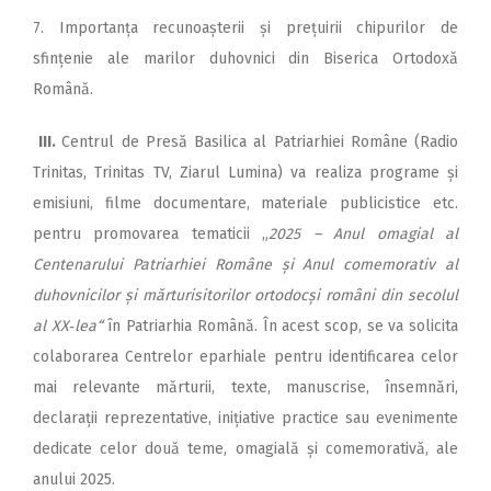
7. Importanța recunoașterii și prețuirii chipurilor de
sfințenie ale marilor duhovnici din Biserica Ortodoxă
Română.
III.
Centrul de Presă Basilica al Patriarhiei Române (Radio
Trinitas, Trinitas TV, Ziarul Lumina) va realiza programe și
emisiuni, filme documentare, materiale publicistice etc.
pentru promovarea tematicii „
2025 – Anul omagial al
Centenarului Patriarhiei Române și Anul comemorativ al
duhovnicilor și mărturisitorilor ortodocși români din secolul
al XX‑lea“
în Patriarhia Română. În acest scop, se va solicita
colaborarea Centrelor eparhiale pentru identificarea celor
mai relevante mărturii, texte, manuscrise, însemnări,
declarații reprezentative, inițiative practice sau evenimente
dedicate celor două teme, omagială și comemorativă, ale
anului 2025.