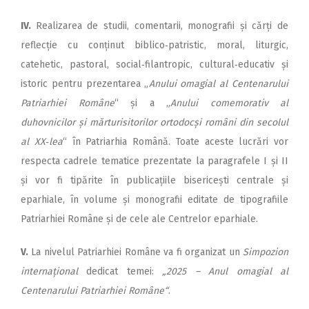
IV.
Realizarea de studii, comentarii, monografii și cărți de
reflecție cu conținut biblico‑patristic, moral, liturgic,
catehetic, pastoral, social‑filantropic, cultural‑educativ și
istoric pentru prezentarea „
Anului omagial al Centenarului
Patriarhiei Române
“ și a „
Anului comemorativ al
duhovnicilor și mărturisitorilor ortodocși români din secolul
al XX‑lea
“ în Patriarhia Română. Toate aceste lucrări vor
respecta cadrele tematice prezentate la paragrafele I și II
și vor fi tipărite în publicațiile bisericești centrale și
eparhiale, în volume și monografii editate de tipografiile
Patriarhiei Române și de cele ale Centrelor eparhiale.
V.
La nivelul Patriarhiei Române va fi organizat un
Simpozion
internațional
dedicat temei:
„2025 – Anul omagial al
Centenarului Patriarhiei Române“
.