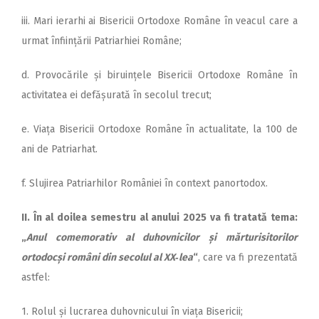
iii. Mari ierarhi ai Bisericii Ortodoxe Române în veacul care a
urmat înființării Patriarhiei Române;
d. Provocările și biruințele Bisericii Ortodoxe Române în
activitatea ei defășurată în secolul trecut;
e. Viața Bisericii Ortodoxe Române în actualitate, la 100 de
ani de Patriarhat.
f. Slujirea Patriarhilor României în context panortodox.
II. În al doilea semestru al anului 2025 va fi tratată tema:
„
Anul comemorativ al duhovnicilor și mărturisitorilor
ortodocși români din secolul al XX‑lea
“
, care va fi prezentată
astfel:
1. Rolul și lucrarea duhovnicului în viața Bisericii;