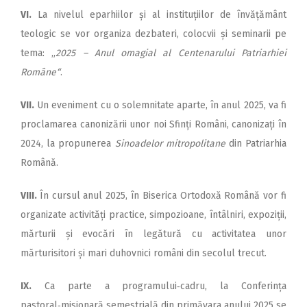
VI.
La nivelul eparhiilor și al instituțiilor de învățământ
teologic se vor organiza dezbateri, colocvii și seminarii pe
tema: „
2025 – Anul omagial al Centenarului Patriarhiei
Române“
.
VII.
Un eveniment cu o solemnitate aparte, în anul 2025, va fi
proclamarea canonizării unor noi Sfinți Români, canonizați în
2024, la propunerea
Sinoadelor mitropolitane
din Patriarhia
Română.
VIII.
În cursul anul 2025, în Biserica Ortodoxă Română vor fi
organizate activități practice, simpozioane, întâlniri, expoziții,
mărturii și evocări în legătură cu activitatea unor
mărturisitori și mari duhovnici români din secolul trecut.
IX.
Ca parte a programului‑cadru, la Conferința
pastoral‑misionară semestrială din primăvara anului 2025 se