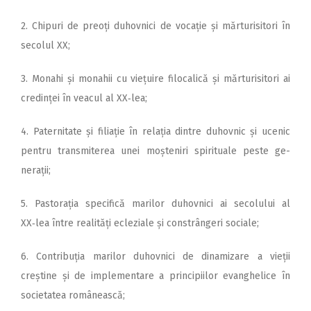
2. Chipuri de preoți duhovnici de vocație și mărturisitori în
secolul XX;
3. Monahi și monahii cu viețuire filocalică și mărturisitori ai
credinței în veacul al XX‑lea;
4. Paternitate și filiație în relația dintre duhovnic și ucenic
pentru transmiterea unei moșteniri spirituale peste ge­
nerații;
5. Pastorația specifică marilor duhovnici ai secolului al
XX‑lea între realități ecleziale și constrângeri sociale;
6. Contribuția marilor duhovnici de dinamizare a vieții
creștine și de implementare a principiilor evanghelice în
societatea românească;