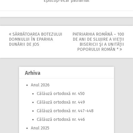
Episcop‑Vicar patriarhal
SĂRBĂTOAREA BOTEZULUI
PATRIARHIA ROMÂNĂ – 100
Post
DOMNULUI ÎN EPARHIA
DE ANI DE SLUJIRE A VIEŢII
DUNĂRII DE JOS
BISERICII ŞI A UNITĂŢII
navigation
POPORULUI ROMÂN *
Arhiva
Anul 2026
Călăuză ortodoxă nr. 450
Călăuză ortodoxă nr. 449
Călăuză ortodoxă nr. 447-448
Călăuză ortodoxă nr. 446
Anul 2025