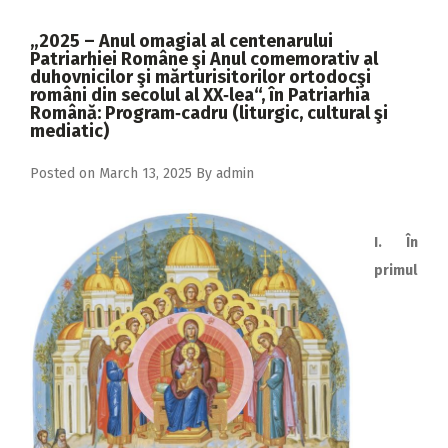
2018
„2025 – Anul omagial al centenarului
2017
Patriarhiei Române şi Anul comemorativ al
duhovnicilor şi mărturisitorilor ortodocşi
2016
români din secolul al XX‑lea“, în Patriarhia
Română: Program‑cadru (liturgic, cultural şi
2015
mediatic)
2014
Posted on
March 13, 2025
By
admin
2013
2012
I. În
2011
primul
2010
2009