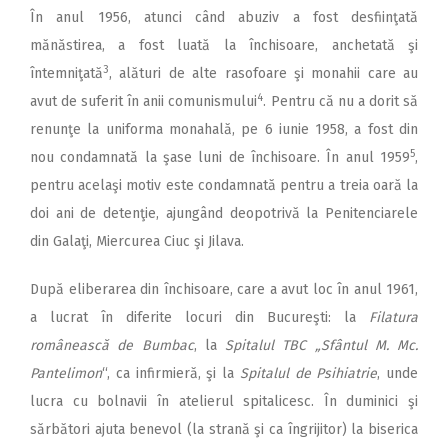
În anul 1956, atunci când abuziv a fost desfiinţată
mănăstirea, a fost luată la închisoare, anchetată şi
3
întemniţată
, alături de alte rasofoare şi monahii care au
4
avut de suferit în anii comunismului
. Pentru că nu a dorit să
renunţe la uniforma monahală, pe 6 iunie 1958, a fost din
5
nou condamnată la şase luni de închisoare. În anul 1959
,
pentru acelaşi motiv este condamnată pentru a treia oară la
doi ani de detenţie, ajungând deopotrivă la Penitenciarele
din Galaţi, Miercurea Ciuc şi Jilava.
După eliberarea din închisoare, care a avut loc în anul 1961,
a lucrat în diferite locuri din Bucureşti: la
Filatura
românească de Bumbac
, la
Spitalul TBC „Sfântul M. Mc.
Pantelimon
“, ca infirmieră, şi la
Spitalul de Psihiatrie
, unde
lucra cu bolnavii în atelierul spitalicesc. În duminici şi
sărbători ajuta benevol (la strană şi ca îngrijitor) la biserica