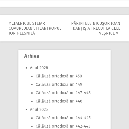
„FALNICUL STEJAR
PĂRINTELE NICUŞOR IOAN
Post
COVURLUIAN“, FILANTROPUL
DANŢIŞ A TRECUT LA CELE
ION PLESNILĂ
VEŞNICE
navigation
Arhiva
Anul 2026
Călăuză ortodoxă nr. 450
Călăuză ortodoxă nr. 449
Călăuză ortodoxă nr. 447-448
Călăuză ortodoxă nr. 446
Anul 2025
Călăuză ortodoxă nr. 444-445
Călăuză ortodoxă nr. 442-443