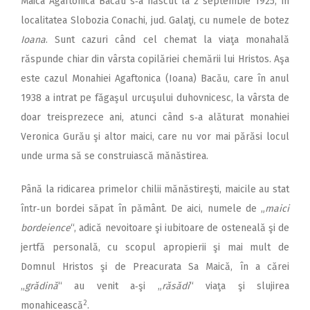
Maica Agaftonica Bacău s‑a născut la 2 septembie 1925, în
localitatea Slobozia Conachi, jud. Galaţi, cu numele de botez
Ioana
. Sunt cazuri când cel chemat la viaţa monahală
răspunde chiar din vârsta copilăriei chemării lui Hristos. Aşa
este cazul Monahiei Agaftonica (Ioana) Bacău, care în anul
1938 a intrat pe făgaşul urcuşului duhovnicesc, la vârsta de
doar treisprezece ani, atunci când s‑a alăturat monahiei
Veronica Gurău şi altor maici, care nu vor mai părăsi locul
unde urma să se construiască mănăstirea.
Până la ridicarea primelor chilii mănăstireşti, maicile au stat
într‑un bordei săpat în pământ. De aici, numele de „
maici
bordeience
“, adică nevoitoare şi iubitoare de osteneală şi de
jertfă personală, cu scopul apropierii şi mai mult de
Domnul Hristos şi de Preacurata Sa Maică, în a cărei
„
grădină
“ au venit a‑şi „
răsădi
“ viaţa şi slujirea
2
monahicească
.