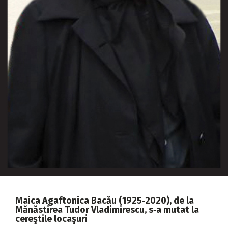
2018
2017
2016
2015
2014
2013
2012
2011
2010
2009
Maica Agaftonica Bacău (1925‑2020), de la
Mănăstirea Tudor Vladimirescu, s‑a mutat la
cereştile locaşuri