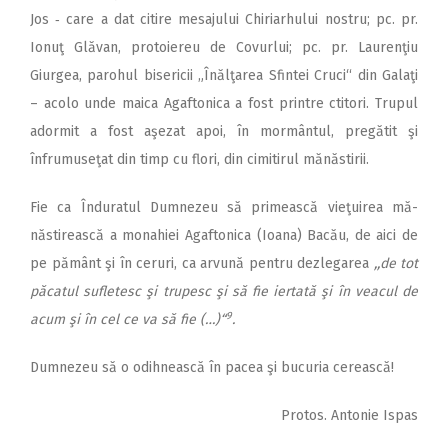
Jos ‑ care a dat citire mesajului Chiriarhului nostru; pc. pr.
Ionuţ Glăvan, protoiereu de Covurlui; pc. pr. Laurenţiu
Giurgea, parohul bisericii „Înălţarea Sfintei Cruci“ din Galaţi
– acolo unde maica Agaftonica a fost printre ctitori. Trupul
adormit a fost aşezat apoi, în mormântul, pregătit şi
înfrumuseţat din timp cu flori, din cimitirul mănăstirii.
Fie ca Înduratul Dumnezeu să primească vieţuirea mă­
năstirească a monahiei Agaftonica (Ioana) Bacău, de aici de
pe pământ şi în ceruri, ca arvună pentru dezlegarea
,,de tot
păcatul sufletesc şi trupesc şi să fie iertată şi în veacul de
9
acum şi în cel ce va să fie (…)“
.
Dumnezeu să o odihnească în pacea şi bucuria cerească!
Protos. Antonie Ispas