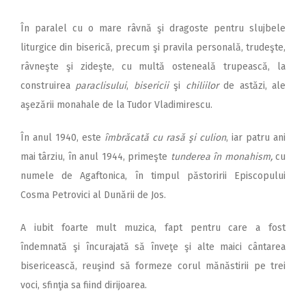
În paralel cu o mare râvnă şi dragoste pentru slujbele
liturgice din biserică, precum şi pravila personală, trudeşte,
râvneşte şi zideşte, cu multă osteneală trupească, la
construirea
paraclisului
,
bisericii
şi
chiliilor
de astăzi, ale
aşezării monahale de la Tudor Vladimirescu.
În anul 1940, este
îmbrăcată cu rasă şi culion
, iar patru ani
mai târziu, în anul 1944, primeşte
tunderea în monahism,
cu
numele de Agaftonica, în timpul păstoririi Episcopului
Cosma Petrovici al Dunării de Jos.
A iubit foarte mult muzica, fapt pentru care a fost
îndemnată şi încurajată să înveţe şi alte maici cântarea
bisericească, reuşind să formeze corul mănăstirii pe trei
voci, sfinţia sa fiind dirijoarea.