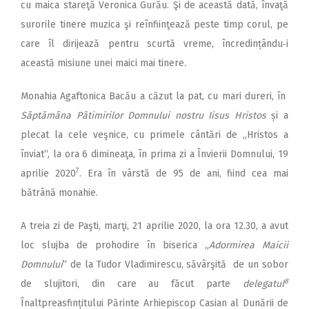
cu maica stareţă Veronica Gurău. Şi de această dată, învaţă
surorile tinere muzica şi reînfiinţează peste timp corul, pe
care îl dirijează pentru scurtă vreme, încredințându‑i
această misiune unei maici mai tinere.
Monahia Agaftonica Bacău a căzut la pat, cu mari dureri, în
Săptămâna Pătimirilor
Domnului nostru Iisus Hristos
și a
plecat la cele veşnice, cu primele cântări de „Hristos a
înviat“, la ora 6 dimineaţa, în prima zi a Învierii Domnului, 19
7
aprilie 2020
. Era în vârstă de 95 de ani, fiind cea mai
bătrână monahie.
A treia zi de Paşti, marţi, 21 aprilie 2020, la ora 12.30, a avut
loc slujba de prohodire în biserica „
Adormirea Maicii
Domnului
“ de la Tudor Vladimirescu, săvârşită de un sobor
8
de slujitori, din care au făcut parte
delegatul
Înaltpreasfințitului Părinte Arhiepiscop Casian al Dunării de