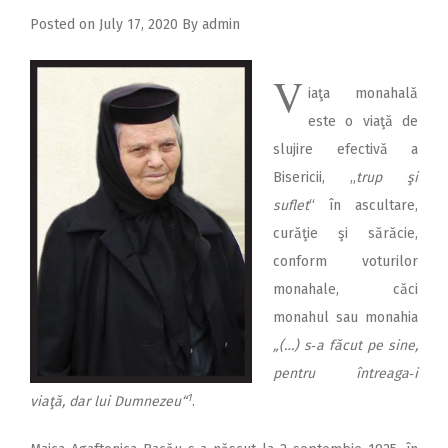
Posted on
July 17, 2020
By
admin
V
iaţa monahală
este o viaţă de
slujire efectivă a
Bisericii, „
trup şi
suflet
“ în ascultare,
curăţie şi sărăcie,
conform voturilor
monahale, căci
monahul sau monahia
„(…) s‑a făcut pe sine,
pentru întreaga‑i
1
viaţă, dar lui Dumnezeu“
.