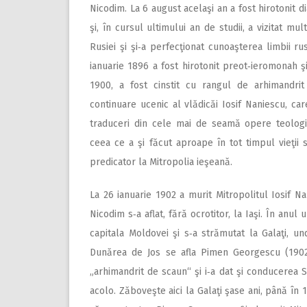
Nicodim. La 6 august acelaşi an a fost hirotonit di
şi, în cursul ultimului an de studii, a vizitat mu
Rusiei şi şi‑a perfecţionat cunoaşterea limbii rus
ianuarie 1896 a fost hirotonit preot‑ieromonah ş
1900, a fost cinstit cu rangul de arhimandrit
continuare ucenic al vlădicăi Iosif Naniescu, ca
traduceri din cele mai de seamă opere teologice
ceea ce a şi făcut aproape în tot timpul vieţii 
predicator la Mitropolia ieşeană.
La 26 ianuarie 1902 a murit Mitropolitul Iosif Na
Nicodim s‑a aflat, fără ocrotitor, la Iaşi. În anul
capitala Moldovei şi s‑a strămutat la Galaţi, u
Dunărea de Jos se afla Pimen Georgescu (1902‑
„arhimandrit de scaun“ şi i‑a dat şi conducerea S
acolo. Zăboveşte aici la Galaţi şase ani, până în 