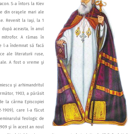
acon. S‑a întors la Kiev
lte din oraşele mari ale
e. Revenit la Iaşi, la 1
i după aceasta, în anul
 mitrofor. A rămas în
re l‑a îndemnat să facă
 ale literaturii ruse,
sale. A fost o vreme şi
niescu şi arhi­mandritul
 următor, 1903, a părăsit
nde la cârma Episcopiei
1909), care l‑a făcut
emina­rului Teologic de
1909 şi în acest an noul