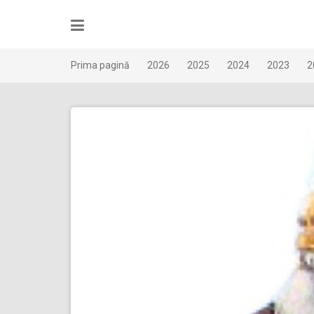
Skip
to
content
Prima pagină
2026
2025
2024
2023
2