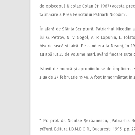
de episcopul Nicolae Colan († 1967) acesta preci
tălmăcire a Prea Fericitului Patriarh Nicodim“.
În afară de Sfânta Scriptură, Patriarhul Nicodim 
lui G. Petrov, N. V. Gogol, A. P. Lopuhin, L. Tolst
bisericească şi laică. Pe când era la Neamţ, în 1
au apărut 35 de volume mari, având fiecare sute d
Istovit de muncă şi apropiindu‑se de împlinirea v
ziua de 27 februa­rie 1948. A fost înmormântat în 
* Pr. prof. dr. Niculae Şerbănescu, „Patriarhia 
sfântă
, Editura I.B.M.B.O.R., Bucureşti, 1995, pp. 2