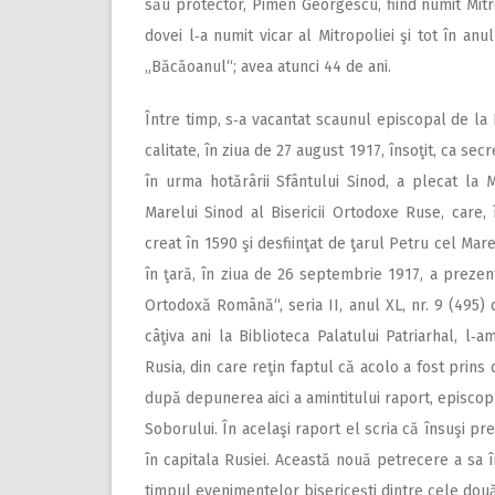
său protector, Pimen Georgescu, fiind numit Mi­tr
dovei l‑a numit vicar al Mitropoliei şi tot în anu
„Băcăoanul“; avea atunci 44 de ani.
Între timp, s‑a vacantat scaunul episcopal de la H
calitate, în ziua de 27 august 1917, însoţit, ca secr
în urma hotărârii Sfântului Sinod, a plecat la
Marelui Sinod al Bisericii Ortodoxe Ruse, care, î
creat în 1590 şi des­fiinţat de ţarul Petru cel Ma
în ţară, în ziua de 26 septembrie 1917, a prezent
Ortodoxă Română“, seria II, anul XL, nr. 9 (495)
câţiva ani la Bi­blioteca Palatului Patriarhal, l
Rusia, din care reţin faptul că acolo a fost prins
după depunerea aici a amintitului raport, episcop
Soborului. În ace­laşi raport el scria că însuşi p
în capitala Rusiei. Această nouă petrecere a sa î
timpul evenimentelor bisericeşti dintre cele două