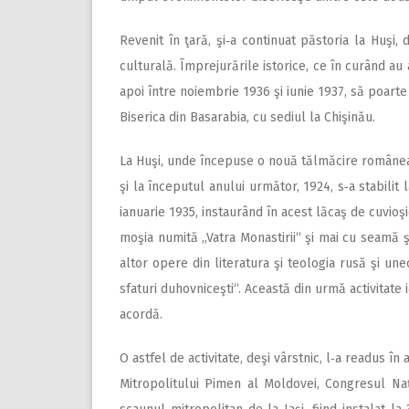
Revenit în ţară, şi‑a continuat păstoria la Huşi,
culturală. Împrejurările istorice, ce în curând au 
apoi între noiembrie 1936 şi iunie 1937, să poarte g
Biserica din Basarabia, cu sediul la Chişinău.
La Huşi, unde începuse o nouă tălmăcire româneasc
şi la începutul anu­lui următor, 1924, s‑a stabil
ianuarie 1935, instaurând în acest lăcaş de cuvioş
moşia numită „Vatra Monastirii“ şi mai cu seamă ş
altor opere din literatura şi teologia rusă şi uneo
sfaturi duhovniceşti“. Această din urmă activitate 
acordă.
O astfel de activitate, deşi vârstnic, l‑a readus î
Mitropolitului Pimen al Moldovei, Congresul Naţi