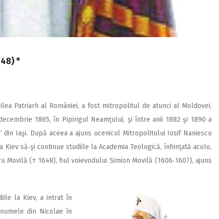
48) *
ilea Patriarh al României, a fost mitropolitul de atunci al Moldovei,
ecembrie 1865, în Pipirigul Neamţului, şi între anii 1882 şi 1890 a
 din Iaşi. După aceea a ajuns ucenicul Mitropolitului Iosif Naniescu
 Kiev să‑şi continue studiile la Academia Teologică, înfiinţată acolo,
u Movilă († 1648), fiul voievodului Simion Movilă (1606‑1607), ajuns
ile la Kiev, a intrat în
numele din Nicolae în