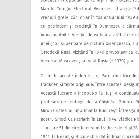
scaunul mitropolitan de la Iaşi, fiind instalat l
Marele Colegiu Electoral Bisericesc îl alege Patr
vremuri grele, căci chiar în toamna anului 1939 a
cu patriotism şi credinţă în Dumnezeu a cârmui
nemaiîntâlnite. Atenţie deosebită a arătat clerulu
unei şcoli superioare de pictură bisericească, s‑
Ortodoxă Rusă, vizitând în 1946 pravoslavnica Rus
Alexei al Moscovei şi a toată Rusia († 1970) ş. a.
Cu toate aceste îndeletniciri, Patriarhul Nicodim
traduceri şi texte originale. Între acestea, desigu
Această lucrare a început‑o la Huşi, a continuat
profesori de teologie de la Chişinău, Grigore Pi
Miron Cristea, au imprimat la Bucureşti întreaga 
nostru Sinod. Ca Patriarh, în anul 1944, vlădica Ni
– în care 51 din cărţile ei sunt traduse de el şi 28
1941, la Neamţ şi Bucureşti a dat în tipar cinci edi