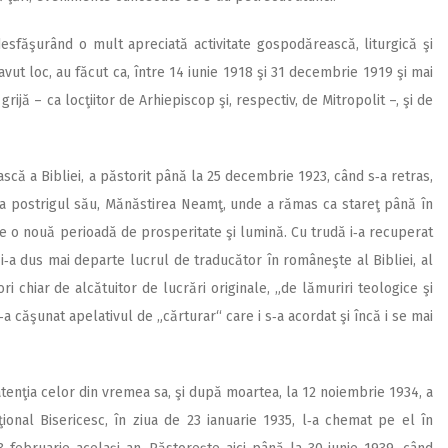
 desfăşurând o mult apreciată activitate gospodărească, liturgică şi
avut loc, au făcut ca, între 14 iunie 1918 şi 31 decembrie 1919 şi mai
rijă – ca locţiitor de Arhiepiscop şi, respectiv, de Mitropolit –, şi de
ă a Bibliei, a păstorit până la 25 decembrie 1923, când s‑a retras,
it la postrigul său, Mănăstirea Neamţ, unde a rămas ca stareţ până în
ie o nouă perioadă de prosperitate şi lumină. Cu trudă i‑a recu­perat
i‑a dus mai departe lucrul de traducător în româneşte al Bibliei, al
ri chiar de alcătuitor de lucrări ori­ginale, „de lămuriri teologice şi
i‑a căşunat apelativul de „cărturar“ care i s‑a acordat şi încă i se mai
n atenţia celor din vremea sa, şi după moartea, la 12 noiembrie 1934, a
onal Bisericesc, în ziua de 23 ianua­rie 1935, l‑a chemat pe el în