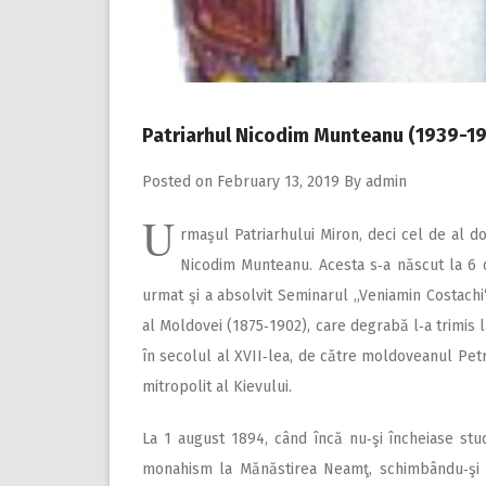
Patriarhul Nicodim Munteanu (1939-19
Posted on
February 13, 2019
By
admin
U
rmaşul Patriarhului Miron, deci cel de al do
Nicodim Munteanu. Acesta s‑a născut la 6 d
urmat şi a absolvit Seminarul „Veniamin Costachi“
al Moldovei (1875‑1902), care degrabă l‑a trimis la
în secolul al XVII‑lea, de către moldoveanul Petr
mitropolit al Kievului.
La 1 august 1894, când încă nu‑şi încheiase studi
monahism la Mănăstirea Neamţ, schimbându‑şi 