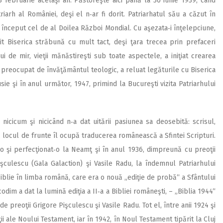
a 3 februarie acelaşi an. Păstoreşte aici până la 30 iunie 1939, când
iarh al României, deşi el n‑ar fi dorit. Patriarhatul său a căzut în
 început cel de al Doilea Război Mondial. Cu aşezata‑i înţelepciune,
t Biserica străbună cu mult tact, deşi ţara trecea prin prefaceri
i de mir, vieţii mănăs­tireşti sub toate aspectele, a iniţiat crearea
a preocupat de învăţământul teologic, a reluat legăturile cu Biserica
ie şi în anul următor, 1947, primind la Bucureşti vizita Patriarhului
 nicicum şi nici­când n‑a dat uitării pasiunea sa deosebită: scrisul,
r, locul de frunte îl ocupă traducerea românească a Sfintei Scripturi.
‑o şi perfecţionat‑o la Neamţ şi în anul 1936, dimpreună cu preoţii
şculescu (Gala Galaction) şi Vasile Radu, la îndemnul Patriarhului
Biblie în limba română, care era o nouă „ediţie de probă“ a Sfântului
codim a dat la lumină ediţia a II‑a a Bibliei româneşti, – „Biblia 1944“
 de preoţii Grigore Pişculescu şi Vasile Radu. Tot el, între anii 1924 şi
ţii ale Noului Testament, iar în 1942, în Noul Testament tipărit la Cluj