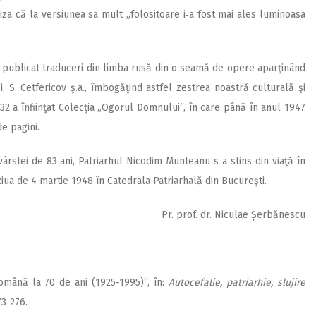
za că la versiunea sa mult „folositoare i‑a fost mai ales luminoasa
a publicat tra­duceri din limba rusă din o seamă de opere aparţinând
oi, S. Cetfericov ş.a., îmbogăţind astfel zestrea noastră culturală şi
932 a înfiinţat Colecţia „Ogorul Domnului“, în care până în anul 1947
e pagini.
ârstei de 83 ani, Patriarhul Nicodim Munteanu s‑a stins din viaţă în
ziua de 4 martie 1948 în Catedrala Patriarhală din Bucureşti.
Pr. prof. dr. Niculae Șerbănescu
Română la 70 de ani (1925-1995)“, în:
Autocefalie, patriarhie, slujire
73‑276.