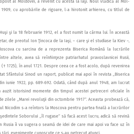
opolit al Moldovei, a revenit cu acesta la Iaşi. Noul vlădică al Mol­
l 1909, cu aprobările de rigoare, l‑a hirotonit arhiereu, cu titlul de
uşi şi la 18 februarie 1912, el a fost numit la cârma lui. În această
etar, de preotul Ion Ţincoca de la Iaşi, – care şi el studiase la Kiev –,
 Moscova cu sarcina de a reprezenta Biserica Română la lu­crările
ntre altele, avea să reînfiinţeze patriarhatul pravoslavnicei Rusii,
re († 1725), în anul 1721. Despre ceea ce a fost acolo, după revenirea
at Sfântului Sinod un raport, publicat mai apoi în revista „Biserica
 din iunie 1922, pp. 689‑692. Odată, când după anul 1948, am lucrat
‑am auzit istorisind momente din timpul acestei petreceri oficiale în
 de zilele „Marei revoluţii din octombrie 1917“. Aceasta probează că,
ul Nicodim s‑a re­întors la Moscova pentru partea finală a lucrărilor
reşedintele Soborului „îl rugase“ să facă acest lucru, adică să revină
n Rusia îi va sugera o seamă de idei de care mai apoi va face uz în
 ţări, evenimente cunoscute ce s‑au petrecut atunci.