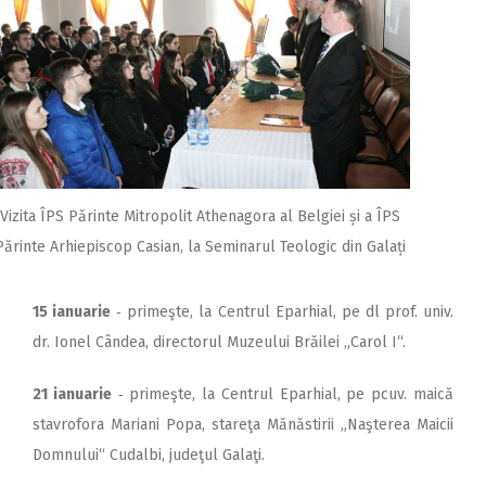
Vizita ÎPS Părinte Mitropolit Athenagora al Belgiei și a ÎPS
Părinte Arhiepiscop Casian, la Seminarul Teologic din Galați
15 ianuarie
‑ primeşte, la Centrul Eparhial, pe dl prof. univ.
dr. Ionel Cândea, directorul Muzeului Brăilei „Carol I“.
21 ianuarie
‑ primeşte, la Centrul Eparhial, pe pcuv. maică
stavrofora Mariani Popa, stareţa Mănăstirii „Naşterea Maicii
Domnului“ Cudalbi, judeţul Galaţi.