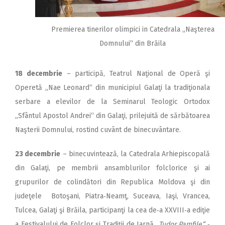
Premierea tinerilor olimpici in Catedrala „Naşterea
Domnului“ din Brăila
18 decembrie
– participă, Teatrul Naţional de Operă şi
Operetă „Nae Leonard“ din municipiul Galaţi la tradiţionala
serbare a elevilor de la Seminarul Teologic Ortodox
„Sfântul Apostol Andrei“ din Galaţi, prilejuită de sărbătoarea
Naşterii Domnului, rostind cuvânt de binecuvântare.
23 decembrie
– binecuvintea­ză, la Catedrala Arhiepiscopală
din Galaţi, pe membrii ansamblu­rilor folclorice şi ai
grupurilor de colindători din Republica Moldova şi din
judeţele Botoşani, Piatra‑Neamţ, Suceava, Iaşi, Vrancea,
Tulcea, Galaţi şi Brăila, participanţi la cea de‑a XXVIII‑a ediţie
a Festivalului de Folclor şi Tradiţii de Iarnă
,,Tudor Pamfile“
‑