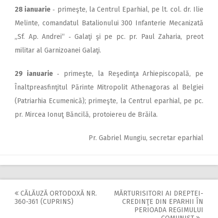
28 ianuarie
‑ primeşte, la Centrul Eparhial, pe lt. col. dr. Ilie
Melinte, comandatul Batalionului 300 Infanterie Mecanizată
„Sf. Ap. Andrei“ ‑ Galaţi şi pe pc. pr. Paul Zaharia, preot
militar al Garnizoanei Galaţi.
29 ianuarie
‑ primeşte, la Reşedinţa Arhiepiscopală, pe
Înaltpreasfinţitul Părinte Mitropolit Athenagoras al Belgiei
(Patriarhia Ecumenică); primeşte, la Centrul epar­hial, pe pc.
pr. Mircea Ionuţ Băncilă, protoiereu de Brăila.
Pr. Gabriel Mungiu, secretar eparhial
CĂLĂUZĂ ORTODOXĂ NR.
MĂRTURISITORI AI DREPTEI-
Post
360-361 (CUPRINS)
CREDINŢE DIN EPARHII ÎN
PERIOADA REGIMULUI