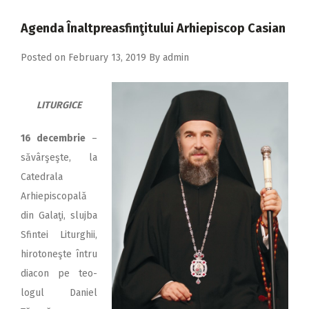
2018
Agenda Înaltpreasfinţitului Arhiepiscop Casian
2017
Posted on
February 13, 2019
By
admin
2016
2015
LITURGICE
2014
2013
16 decembrie
–
săvârşeşte, la
2012
Catedrala
2011
Arhiepiscopală
2010
din Galaţi, slujba
Sfintei Liturghii,
2009
hirotoneşte întru
diacon pe teo­
logul Daniel