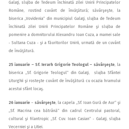
Galaţi, slujba de Tedeum închinată zilei Unirii Principatelor
Române, rostind cuvânt de învăţătură; săvârşeşte, la
biserica ,,Vovidenia“ din municipiul Galaţi, slujba de Tedeum
închinată zilei Unirii Principatelor Române şi slujba de
pomenire a domnitorului Alexandru Ioan Cuza, a mamei sale
‑ Sultana Cuza ‑ şi a făuritorilor Unirii, urmată de un cuvânt
de învăţătură.
25 ianuarie – Sf. Ierarh Grigorie Teologul –
săvârşeşte
, la
biserica ,,Sf. Grigorie Teologul“ din Galaţi, slujba Sfântei
Liturghii şi rosteşte cuvânt de învăţătură cu ocazia hramului
acestui sfânt locaş.
26 ianuarie
–
săvârşeşte
, la capela ,,Sf. Ioan Gură de Aur“ şi
„Sf. Macrina cea bătrână“ din cadrul Centrului pastoral,
cultural şi filantropic „Sf. Cuv. Ioan Casian“ ‑ Galaţi, slujba
Vecerniei şi a Litiei.