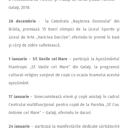
Galaţi, 2018.
26 decembrie
‑
la Catedrala „Naşterea Domnului“ din
Brăila
,
premiază 15 tineri olimpici de la Liceul Sportiv şi
Liceul de Arte „Hariclea Darclee“, oferindu‑le premii în bani
şi cărţi de zidire sufletească.
1 ianuarie
–
Sf. Vasile cel Mare
– participă la Aşezământul
filantropic „Sf. Vasile cel Mare“ din Galaţi, la programul
cultural‑religios susţinut de copii cu ocazia hramului acestui
aşezământ.
17 ianuarie
– binecuvintează elevii şi copii asistaţi în cadrul
Centrului multifuncţional pentru copiii de la Parohia „Sf. Cuv.
Antonie cel Mare“ – Galaţi, oferindu‑le daruri.
24 ianuarie
– participă la manifestările dedicate sărbătoririi