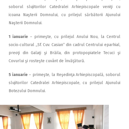
soborul slujitorilor Catedralei Arhiepiscopale veniţi cu
icoana Naşterii Domnului, cu prilejul sărbătorii Ajunului
Naşterii Domnului.
1 ianuarie
– primeşte, cu prilejul Anului Nou, la Centrul
socio‑cultural „Sf. Cuv. Casian“ din cadrul Centrului eparhial,
preoţi din Galaţi şi Brăila, din protopopiatele Tecuci şi
Covurlui şi rosteşte cuvânt de învăţătură.
5 ianuarie
– primeşte, la Reşedinţa Arhiepiscopală, soborul
slujitorilor Catedralei Arhie­pis­copale, cu prilejul Ajunului
Botezului Domnului.