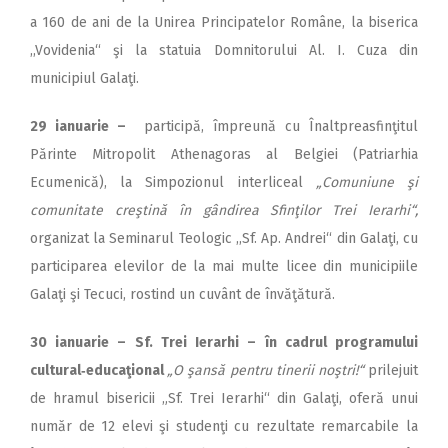
a 160 de ani de la Unirea Principatelor Române, la biserica
,,Vovidenia“ şi la statuia Domnitorului Al. I. Cuza din
municipiul Galaţi.
29 ianuarie –
participă, împreună cu Înaltpreasfinţitul
Părinte Mitropolit Athenagoras al Belgiei (Patriarhia
Ecumenică), la Simpozionul interliceal
„Comuniune şi
comunitate creştină în gândirea Sfinţilor Trei Ierarhi“
,
organizat la Seminarul Teologic ,,Sf. Ap. Andrei“ din Galaţi, cu
participarea elevilor de la mai multe licee din municipiile
Galaţi şi Tecuci, rostind un cuvânt de învăţătură.
30 ianuarie –
Sf. Trei Ierarhi –
în cadrul programului
cultural‑educaţional
„O şansă pentru tinerii noştri!“
prilejuit
de hramul bisericii „Sf. Trei Ierarhi“ din Galaţi, oferă unui
număr de 12 elevi şi studenţi cu rezultate remarcabile la