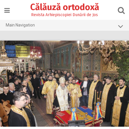
Skip
Călăuză ortodoxă
to
content
Revista Arhiepiscopiei Dunării de Jos
Main Navigation
Prima pagină
2026
2025
2024
2023
2022
2021
2020
2019