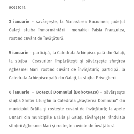
acestora.
3 ianuarie
– săvârşeşte, la Mănăstirea Buciumeni, judeţul
Galaţi, slujba înmormântării monahiei Paisia Frangulea,
rostind cuvânt de învăţătură.
5 ianuarie
– participă, la Catedrala Arhiepiscopală din Galaţi,
la slujba Ceasurilor împărăteşti şi săvârşeşte sfinţirea
Aghesmei Mari, rostind cuvânt de învăţătură; participă
,
la
Catedrala Arhiepis­copală din Galaţi, la slujba Privegherii.
6 ianuarie
–
Botezul Domnului (Boboteaza)
– săvârşeşte
slujba Sfintei Liturghii la Catedrala „Naşterea Domnului“ din
municipiul Brăila şi rosteşte cuvânt de învăţătură; la apele
Dunării din municipiile Brăila şi Galaţi, săvârşeşte rânduiala
sfinţirii Aghesmei Mari şi rosteşte cuvinte de învăţătură.