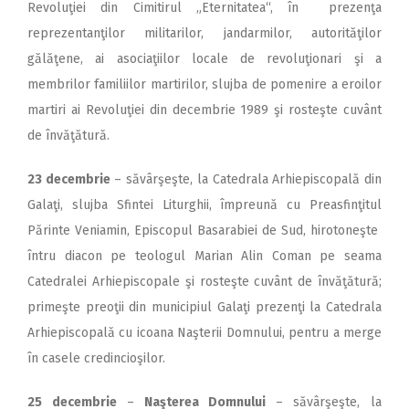
Revoluţiei din Cimitirul „Eternitatea“, în prezenţa
reprezentanţilor militarilor, jandarmilor, autorităţilor
gălăţene, ai asociaţiilor locale de revoluţionari şi a
membrilor familiilor martirilor, slujba de pomenire a eroilor
martiri ai Revoluţiei din decembrie 1989 şi rosteşte cuvânt
de învăţătură.
23 decembrie
– săvârşeşte, la Catedrala Arhiepiscopală din
Galaţi, slujba Sfintei Liturghii, îm­preună cu Preasfinţitul
Părinte Ve­niamin, Episcopul Basarabiei de Sud, hirotoneşte
întru diacon pe teologul Marian Alin Coman pe seama
Catedralei Arhiepiscopale şi rosteşte cuvânt de învăţătură;
primeşte preoţii din municipiul Galaţi prezenţi la Catedrala
Arhiepiscopală cu icoana Naşterii Domnului, pentru a merge
în casele credincioşilor.
25 decembrie
–
Naşterea Domnului
– săvârşeşte, la