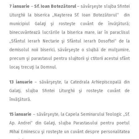
7 ianuarie
–
Sf. Ioan Botezătorul
– săvârşeşte slujba Sfintei
Liturghii la biserica „Naşterea Sf. Ioan Botezătorul“ din
municipiul Galaţi şi rosteşte cuvânt de învăţătură;
binecuvântează lucrările la biserica mare, iar în paraclisul
„Sfântul Ierarh Nectarie şi Sfântul Ierarh Dosoftei“ de la
demisolul noii biserici, săvârşeşte o slujbă de mulţumire,
precum şi parastasul pentru slujitorii şi ctitorii acestui sfânt
locaş trecuţi la Domnul.
13 ianuarie
– săvârşeşte, la Catedrala Arhiepis­copală din
Galaţi, slujba Sfintei Liturghii şi rosteşte cuvânt de
învăţătură.
15 ianuarie
– săvârşeşte, la Capela Seminarului Teologic „Sf.
Ap. Andrei“ din Galaţi, slujba Parastasului pentru poetul
Mihai Eminescu şi rosteşte un cuvânt despre personalitatea