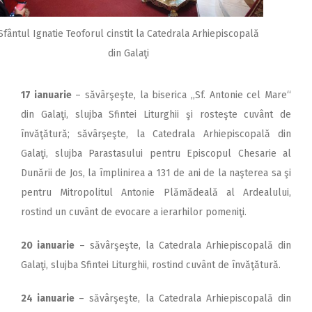
Sfântul Ignatie Teoforul cinstit la Catedrala Arhiepiscopală
din Galaţi
17 ianuarie
– săvârşeşte, la biserica ,,Sf. Antonie cel Mare“
din Galaţi, slujba Sfintei Liturghii şi rosteşte cuvânt de
învăţătură; săvârşeşte, la Catedrala Ar­hiepis­copală din
Galaţi, slujba Parastasului pentru Episcopul Chesarie al
Dunării de Jos, la împlinirea a 131 de ani de la naşterea sa şi
pentru Mitropolitul Antonie Plămădeală al Ardealului,
rostind un cuvânt de evocare a ierarhilor pomeniţi.
20 ianuarie
– săvârşeşte, la Catedrala Arhiepis­copală din
Galaţi, slujba Sfintei Liturghii, rostind cuvânt de învăţătură.
24 ianuarie
– săvârşeşte, la Catedrala Arhiepis­copală din