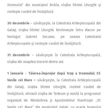
Domnului“ din municipiul Brăila, slujba Sfintei Liturghii şi
rosteşte cuvânt de învăţătură.
30 decembrie
– săvârşeşte, la Catedrala Arhiepiscopală din
Galaţi, slujba Sfintei Liturghii, hirotoneşte întru diacon pe
teologul Gabriel Secuian, pe seama Catedralei
Arhiepiscopale şi rosteşte cuvânt de învăţătură.
31 decembrie
– săvârşeşte în Catedrala Arhiepiscopală,
slujba din noaptea trecerii dintre ani.
1 ianuarie
–
Tăierea‑împrejur după trup a Domnului; Sf.
Vasile cel Mare –
săvârşeşte, la Catedrala Arhiepis­copală
din Galaţi, slujba Sfintei Liturghii, rostind cuvânt de
învăţătură; oficiază slujba de Tedeum şi asistă la programul
organizat de Mănăstirea şi Aşezământul filantropic „Sf.
Vasile cel Mare“ din municipiul Galaţi, cu ocazia hramului