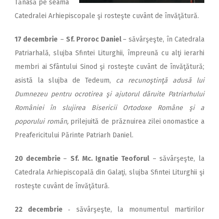
Tănasă pe seama
Catedralei Arhiepiscopale şi rosteşte cuvânt de învăţătură.
17 decembrie
–
Sf. Proroc Daniel
– săvârşeşte, în Catedrala
Patriarhală, slujba Sfintei Liturghii, împreună cu alţi ierarhi
membri ai Sfântului Sinod şi rosteşte cuvânt de învăţătură;
asistă la slujba de Tedeum,
ca recunoştinţă adusă lui
Dumnezeu pentru ocrotirea şi ajutorul dăruite Patriarhului
României în slujirea Bisericii Ortodoxe Române şi a
poporului român,
prilejuită de prăznuirea zilei onomastice a
Preafericitului Părinte Patriarh Daniel.
20 decembrie
–
Sf. Mc. Ignatie Teoforul
– săvârşeşte, la
Catedrala Arhiepiscopală din Galaţi, slujba Sfintei Liturghii şi
rosteşte cuvânt de învăţătură.
22 decembrie
‑ săvârşeşte, la monumentul martirilor