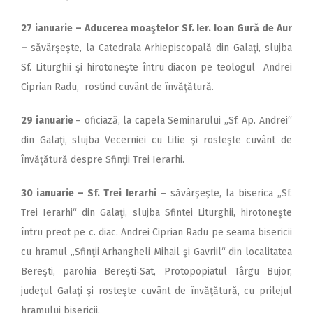
27 ianuarie – Aducerea moaştelor Sf. Ier. Ioan Gură de Aur
–
săvârşeşte, la Catedrala Arhie­pis­copală din Galaţi, slujba
Sf. Liturghii şi hirotoneşte întru diacon pe teologul Andrei
Ciprian Radu, rostind cuvânt de învăţătură.
29 ianuarie
– oficiază, la capela Seminarului „Sf. Ap. Andrei“
din Galaţi, slujba Vecerniei cu Litie şi rosteşte cuvânt de
învăţătură despre Sfinţii Trei Ierarhi.
30 ianuarie – Sf. Trei Ierarhi
– săvârşeşte, la biserica ,,Sf.
Trei Ierarhi“ din Galaţi, slujba Sfintei Liturghii, hirotoneşte
întru preot pe c. diac. Andrei Ciprian Radu pe seama bisericii
cu hramul „Sfinţii Arhangheli Mihail şi Gavriil“ din localitatea
Bereşti, parohia Bereşti‑Sat, Protopopiatul Târgu Bujor,
judeţul Galaţi şi rosteşte cuvânt de învăţătură, cu prilejul
hramului bisericii.