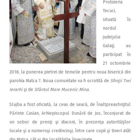
Protoieria
Tecuci,
situată în
nordul
judeţului
Galaţi, au
participat în
21 octombrie
2018, la punerea pietrei de temelie pentru noua biserică din
parohia Matca 7. Noua comunitate va fi ocrotită de
Sfinţii Trei
Ierarhi
şi de
Sfântul Mare Mucenic Mina
.
Slujba a fost oficiată, la ceas de seară, de Înaltpreasfinţitul
Părinte Casian, Arhiepiscopul Dunării de Jos, înconjurat de
un sobor de preoţi şi diaconi, în prezenţa autorităţilor
locale şi a numeroşi credincioşi, între care copii şi tineri atât
din Matca, cât şi din localităţile învecinate.