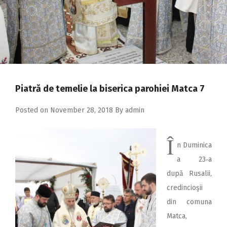
2018
2017
2016
2015
2014
Piatră de temelie la biserica parohiei Matca 7
2013
Posted on
November 28, 2018
By
admin
2012
2011
Î
n Duminica
2010
a 23‑a
după Rusalii,
2009
credincioşii
din comuna
Matca,