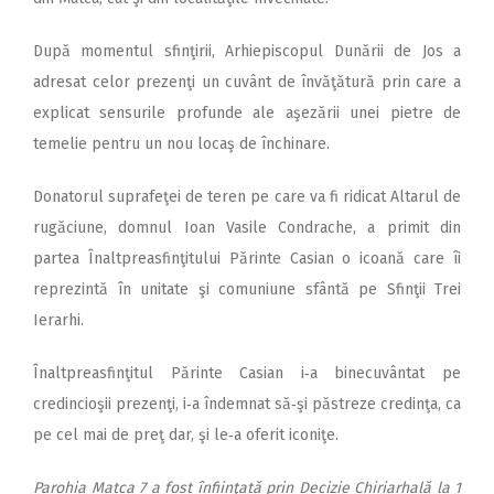
După momentul sfinţirii, Arhiepiscopul Dunării de Jos a
adresat celor prezenţi un cuvânt de învăţătură prin care a
explicat sensurile profunde ale aşezării unei pietre de
temelie pentru un nou locaş de închinare.
Donatorul suprafeţei de teren pe care va fi ridicat Altarul de
rugăciune, domnul Ioan Vasile Condrache, a primit din
partea Înaltpreasfinţitului Părinte Casian o icoană care îi
reprezintă în unitate şi comuniune sfântă pe Sfinţii Trei
Ierarhi.
Înaltpreasfinţitul Părinte Ca­sian i‑a binecuvântat pe
credincioşii prezenţi, i‑a îndemnat să‑şi păstreze credinţa, ca
pe cel mai de preţ dar, şi le‑a oferit iconiţe.
Parohia Matca 7 a fost înfiinţată prin Decizie Chiriarhală la 1