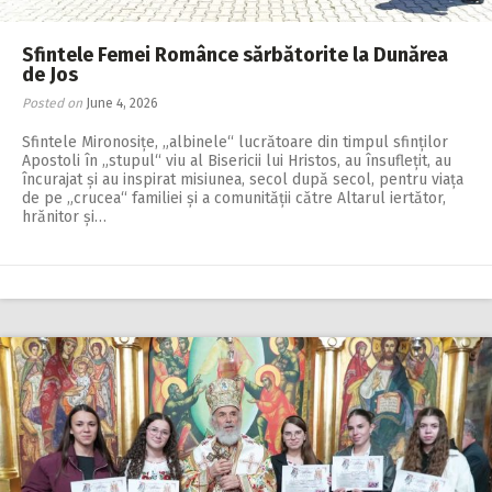
Sfintele Femei Românce sărbătorite la Dunărea
de Jos
Posted on
June 4, 2026
Sfintele Mironosițe, „albinele“ lucrătoare din timpul sfinților
Apostoli în „stupul“ viu al Bisericii lui Hristos, au însuflețit, au
încurajat și au inspirat misiunea, secol după secol, pentru viața
de pe „crucea“ familiei și a comunității către Altarul iertător,
hrănitor și…