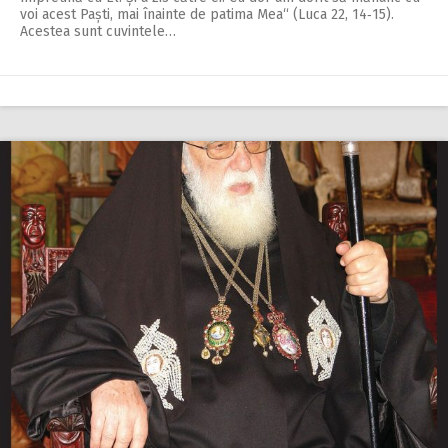
voi acest Paști, mai înainte de patima Mea“ (Luca 22, 14‑15).
Acestea sunt cuvintele…