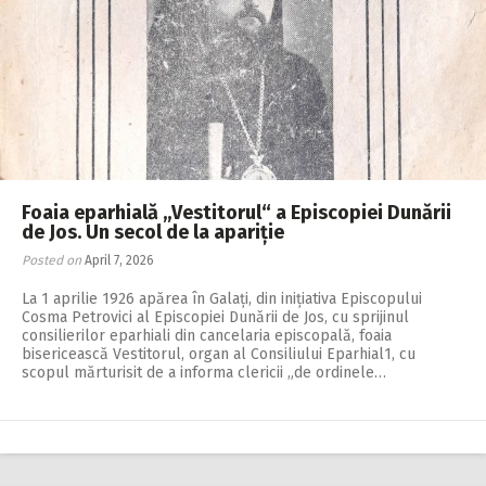
Foaia eparhială „Vestitorul“ a Episcopiei Dunării
de Jos. Un secol de la apariție
Posted on
April 7, 2026
La 1 aprilie 1926 apărea în Galați, din inițiati­va Episcopului
Cosma Pe­­trovici al Episcopiei Dunării de Jos, cu sprijinul
consilierilor eparhiali din cancelaria episcopală, foaia
bisericească Vestitorul, organ al Consiliului Eparhial1, cu
scopul mărturisit de a informa clericii „de ordinele…