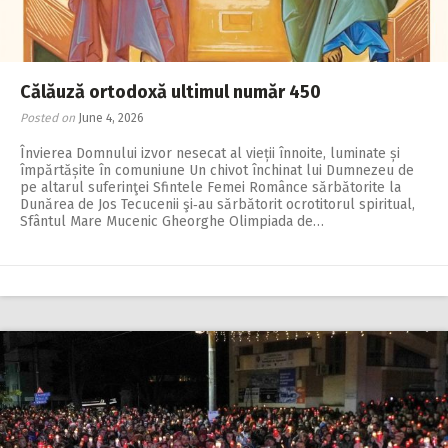
2018
2017
2016
Călăuză ortodoxă ultimul număr 450
Posted on
June 4, 2026
2015
Învierea Domnului izvor nesecat al vieții înnoite, luminate și
2014
împărtășite în comuniune Un chivot închinat lui Dumnezeu de
pe altarul suferinţei Sfintele Femei Românce sărbătorite la
2013
Dunărea de Jos Tecucenii şi‑au sărbătorit ocrotitorul spiritual,
Sfântul Mare Mucenic Gheorghe Olimpiada de…
2012
2011
2010
2009