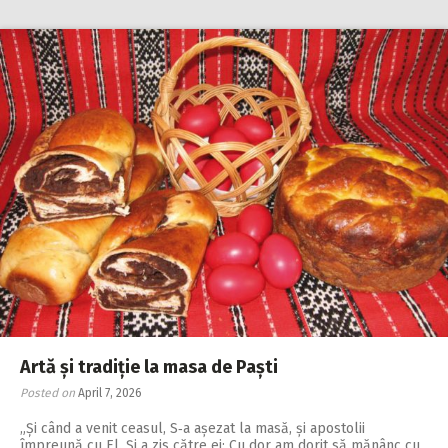
Artă și tradiție la masa de Paști
Posted on
April 7, 2026
„Și când a venit ceasul, S‑a așezat la masă, și apostolii
împreună cu El. Și a zis către ei: Cu dor am dorit să mănânc cu