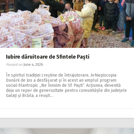
Iubire dăruitoare de Sfintele Paști
Posted on
June 4, 2026
În spiritul tradiției creș­tine de întrajutorare, Ar­hiepis­copia
Dunării de Jos a desfășurat și în acest an amplul program
social‑filantropic „Ne înnoim de Sf. Paști“. Acțiunea, devenită
deja un reper de generozitate pentru comunitățile din județele
Galați și Brăila, a reușit…