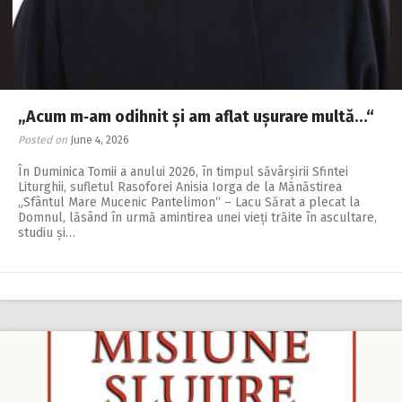
„Acum m‑am odihnit și am aflat ușurare multă…“
Posted on
June 4, 2026
În Duminica Tomii a anului 2026, în timpul săvârșirii Sfintei
Liturghii, sufletul Rasoforei Anisia Iorga de la Mănăstirea
„Sfântul Mare Mucenic Pantelimon“ – Lacu Sărat a plecat la
Domnul, lăsând în urmă amintirea unei vieți trăite în ascultare,
studiu și…