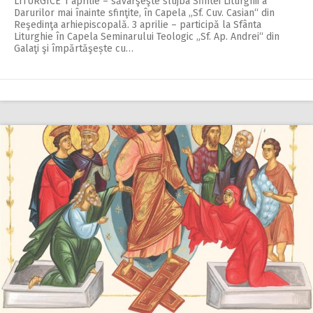
LITURGICE 1 aprilie – săvârşeşte slujba Sfintei Liturghii a
Darurilor mai înainte sfinţite, în Capela ,,Sf. Cuv. Casian“ din
Reşedinţa arhiepiscopală. 3 aprilie – participă la Sfânta
Liturghie în Capela Seminarului Teologic „Sf. Ap. Andrei“ din
Galaţi şi împărtăşește cu…