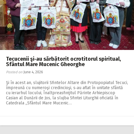
Tecucenii şi‑au sărbătorit ocrotitorul spiritual,
Sfântul Mare Mucenic Gheorghe
Posted on
June 4, 2026
Şi în acest an, slujitorii Sfintelor Altare din Protopopiatul Tecuci,
împreună cu numeroşi credincioşi, s‑au aflat în unitate sfântă
cu ierarhul locului, Înaltpreasfinţitul Părinte Arhiepiscop
Casian al Dunării de Jos, la slujba Sfintei Liturghii oficiată în
Catedrala „Sfântul Mare Mucenic…