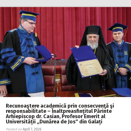
Recunoaştere academică prin consecvenţă şi
responsabilitate – Înaltpreasfințitul Părinte
Arhiepiscop dr. Casian, Profesor Emerit al
Universității „Dunărea de Jos“ din Galați
Posted on
April 7, 2026