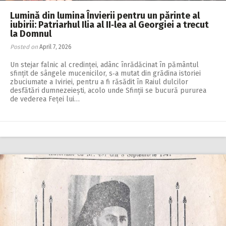
Lumină din lumina Învierii pentru un părinte al
iubirii: Patriarhul Ilia al II‑lea al Georgiei a trecut
la Domnul
Posted on
April 7, 2026
Un stejar falnic al credinței, adânc înrădăcinat în pământul
sfințit de sângele mucenicilor, s‑a mutat din grădina istoriei
zbuciumate a Iviriei, pentru a fi răsădit în Raiul dulcilor
desfătări dumnezeiești, acolo unde Sfinții se bucură pururea
de vederea Feței lui…