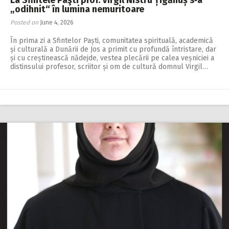
La Sfintele Paşti prof. Virgil Nistru Țigănuș s‑a
„odihnit“ în lumina nemuritoare
Posted on
June 4, 2026
În prima zi a Sfintelor Paști, comunitatea spirituală, academică
și culturală a Dunării de Jos a primit cu profundă întristare, dar
și cu creștinească nădejde, vestea plecării pe calea veșniciei a
distinsului profesor, scriitor și om de cultură domnul Virgil…