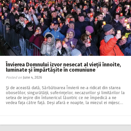
Învierea Domnului izvor nesecat al vieții înnoite,
luminate și împărtășite în comuniune
Posted on
June 4, 2026
Şi de această dată, Sărbătoarea Învierii ne‑a ridicat din starea
oboselilor, singurătății, suferințelor, necazurilor şi limitărilor la
setea de ieșire din întunericul lăuntric ce ne împedică a ne
vedea fața către față. Deși afară e noapte, la miezul ei mijesc…