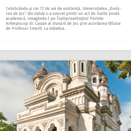
Celebrându‑și cei 72 de ani de existență, Uni­versitatea „Dună­
rea de Jos“ din Galați s‑a onorat printr‑un act de înaltă ținută
academică, omagiindu‑l pe Înalt­prea­sfințitul Părinte
Arhiepiscop dr. Casian al Dunării de Jos prin acor­darea titlului
de Profesor Emerit. La inițiativa…