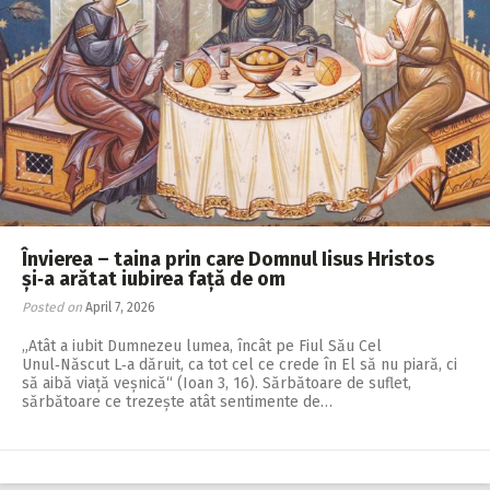
Învierea – taina prin care Domnul Iisus Hristos
și‑a arătat iubirea față de om
Posted on
April 7, 2026
„Atât a iubit Dumnezeu lumea, încât pe Fiul Său Cel
Unul‑Născut L‑a dăruit, ca tot cel ce crede în El să nu piară, ci
să aibă viață veșnică“ (Ioan 3, 16). Sărbătoare de suflet,
sărbătoare ce trezește atât sentimente de…