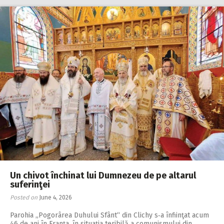
Un chivot închinat lui Dumnezeu de pe altarul
suferinţei
Posted on
June 4, 2026
Parohia „Pogorârea Duhului Sfânt“ din Clichy s‑a înfiinţat acum
46 de ani în Franța, în situaţia teribilă a comunismului din