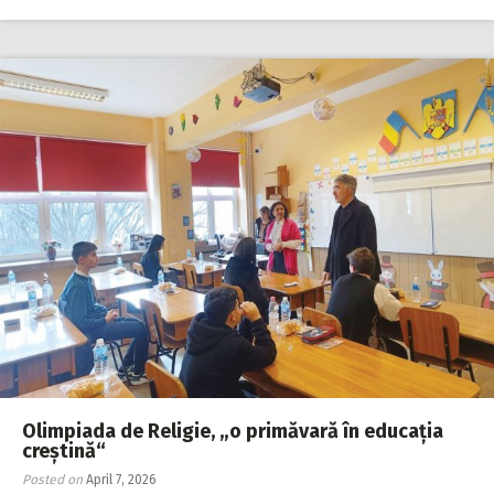
Olimpiada de Religie, „o primăvară în educația
creștină“
Posted on
April 7, 2026